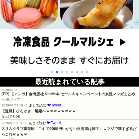
最近読まれている記事
2026/08/09
[PR] 【マンガ】全出版社 Kindle本 セール＆キャンペーン中の女性マンガまとめ
Kindleストア
🐦Tweet
あとで読む
2026/08/09 10:46
【速報】ひろゆき、離婚へｗｗｗｗｗｗｗｗ
なんJ PRIDE
🐦Tweet
あとで読む
2026/08/09 11:30
スリムクラブ真栄田「これで2000円いかない日高屋は国宝」→マジで凄すぎるだ
ろこれｗｗｗｗ