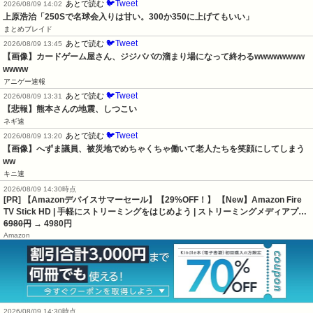
🐦Tweet
あとで読む
2026/08/09 14:02
上原浩治「250Sで名球会入りは甘い。300か350に上げてもいい」
まとめブレイド
🐦Tweet
あとで読む
2026/08/09 13:45
【画像】カードゲーム屋さん、ジジババの溜まり場になって終わるwwwwwwww
wwww
アニゲー速報
🐦Tweet
あとで読む
2026/08/09 13:31
【悲報】熊本さんの地震、しつこい
ネギ速
🐦Tweet
あとで読む
2026/08/09 13:20
【画像】へずま議員、被災地でめちゃくちゃ働いて老人たちを笑顔にしてしまう
ww
キニ速
2026/08/09 14:30時点
[PR] 【Amazonデバイスサマーセール】【29%OFF！】 【New】Amazon Fire
TV Stick HD | 手軽にストリーミングをはじめよう | ストリーミングメディアプ…
6980円
→ 4980円
Amazon
2026/08/09 14:30時点