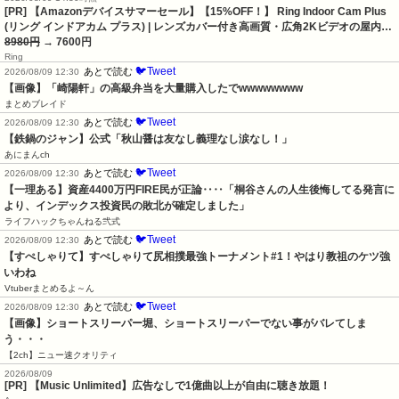
[PR] 【Amazonデバイスサマーセール】【15%OFF！】 Ring Indoor Cam Plus
(リング インドアカム プラス) | レンズカバー付き高画質・広角2Kビデオの屋内…
8980円
→ 7600円
Ring
🐦Tweet
あとで読む
2026/08/09 12:30
【画像】「崎陽軒」の高級弁当を大量購入したでwwwwwwww
まとめブレイド
🐦Tweet
あとで読む
2026/08/09 12:30
【鉄鍋のジャン】公式「秋山醤は友なし義理なし涙なし！」
あにまんch
🐦Tweet
あとで読む
2026/08/09 12:30
【一理ある】資産4400万円FIRE民が正論‥‥「桐谷さんの人生後悔してる発言に
より、インデックス投資民の敗北が確定しました」
ライフハックちゃんねる弐式
🐦Tweet
あとで読む
2026/08/09 12:30
【すぺしゃりて】すぺしゃりて尻相撲最強トーナメント#1！やはり教祖のケツ強
いわね
Vtuberまとめるよ～ん
🐦Tweet
あとで読む
2026/08/09 12:30
【画像】ショートスリーパー堀、ショートスリーパーでない事がバレてしま
う・・・
【2ch】ニュー速クオリティ
2026/08/09
[PR] 【Music Unlimited】広告なしで1億曲以上が自由に聴き放題！