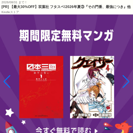
2026/08/31 まで！
[PR] 【最大30%OFF】双葉社 フタスペ!2026年夏③『その門番、最強につき』他
Kindleストア