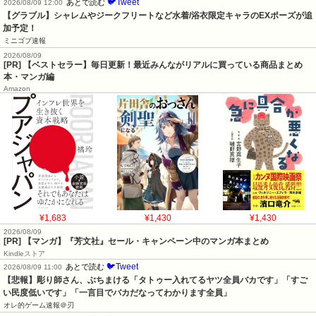
🐦Tweet
あとで読む
2026/08/09 12:00
【グラブル】シャレムやジークフリートなど水着/浴衣限定キャラのEXポーズが追
加予定！
ミニゴブ速報
2026/08/09
[PR] 【ベストセラー】毎日更新！最近みんながリアルに買っている商品まとめ
本・マンガ編
Amazon
¥1,683
¥1,430
¥1,430
2026/08/09
[PR] 【マンガ】『芳文社』セール・キャンペーン中のマンガ本まとめ
Kindleストア
🐦Tweet
あとで読む
2026/08/09 11:00
【悲報】彫り師さん、ぶちまける「タトゥー入れてるヤツ全員バカです」「すご
い民度低いです」「一言目でバカだなってわかります全員」
オレ的ゲーム速報＠刃