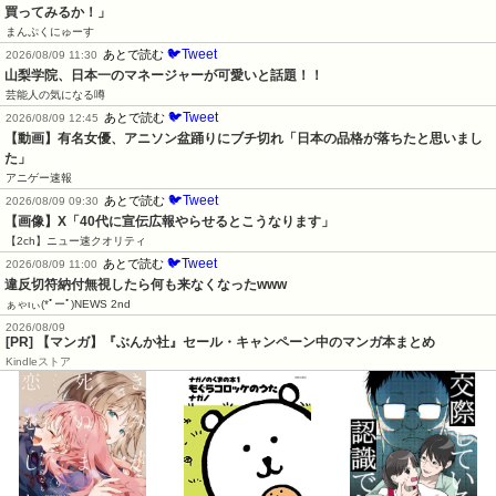
買ってみるか！」
まんぷくにゅーす
🐦Tweet
あとで読む
2026/08/09 11:30
山梨学院、日本一のマネージャーが可愛いと話題！！
芸能人の気になる噂
🐦Tweet
あとで読む
2026/08/09 12:45
【動画】有名女優、アニソン盆踊りにブチ切れ「日本の品格が落ちたと思いまし
た」
アニゲー速報
🐦Tweet
あとで読む
2026/08/09 09:30
【画像】X「40代に宣伝広報やらせるとこうなります」
【2ch】ニュー速クオリティ
🐦Tweet
あとで読む
2026/08/09 11:00
違反切符納付無視したら何も来なくなったwww
ぁゃιぃ(*ﾟーﾟ)NEWS 2nd
2026/08/09
[PR] 【マンガ】『ぶんか社』セール・キャンペーン中のマンガ本まとめ
Kindleストア