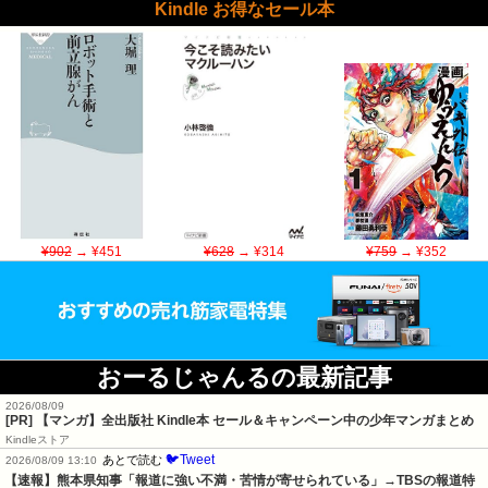
Kindle お得なセール本
¥902
→ ¥451
¥628
→ ¥314
¥759
→ ¥352
おーるじゃんるの最新記事
2026/08/09
[PR] 【マンガ】全出版社 Kindle本 セール＆キャンペーン中の少年マンガまとめ
Kindleストア
🐦Tweet
あとで読む
2026/08/09 13:10
【速報】熊本県知事「報道に強い不満・苦情が寄せられている」→TBSの報道特