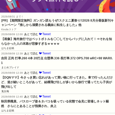
2026/08/31 まで！
[PR] 【期間限定無料】ガンガン読もうぜ!スクエニ夏祭り!!2026 8月分冊版新刊キ
ャンペーン『推しから溺愛される義妹に転生しました』他
Kindleストア
🐦Tweet
あとで読む
2026/08/09 12:00
【画像】海外旅行ではペットボトルを〇〇してからバッグに入れて！⇒それを知
らなかった人の末路が悲惨すぎるｗｗｗｗ
はちま起稿
🐦Tweet
あとで読む
2026/08/09 12:39
吉田 正尚 打率.260 4本 20打点 出塁率.336 長打率.372 OPS.708 wRC+98 WAR0.
1
まとめブレイド
🐦Tweet
あとで読む
2026/08/09 12:39
【DQNママ】今さっき買い忘れがあって買い物に行ってきた。車で行ったんだけ
ど、道が細いところがあって、結構飛び出しが多いから徐行で通ってたら子供が
飛び出して
鬼女梅
🐦Tweet
あとで読む
2026/08/09 12:40
秋田県職員、バスローブ姿＆タバコを吸っている状態で会見に登場しネット騒
然　さらにとあることが指摘され、炎上
はちま起稿