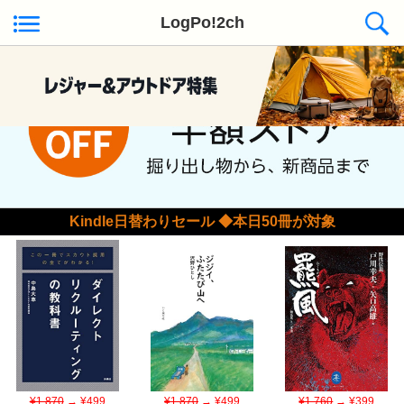
LogPo!2ch
Kindle日替わりセール ◆本日50冊が対象
¥1,870
→ ¥499
¥1,870
→ ¥499
¥1,760
→ ¥399