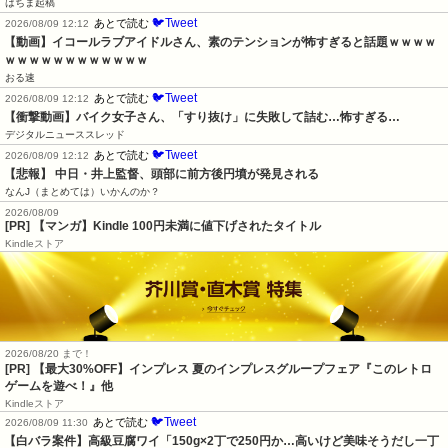
はちま起稿
🐦Tweet
あとで読む
2026/08/09 12:12
【動画】イコールラブアイドルさん、素のテンションが怖すぎると話題ｗｗｗｗ
ｗｗｗｗｗｗｗｗｗｗｗｗ
おる速
🐦Tweet
あとで読む
2026/08/09 12:12
【衝撃動画】バイク女子さん、「すり抜け」に失敗して詰む…怖すぎる…
デジタルニューススレッド
🐦Tweet
あとで読む
2026/08/09 12:12
【悲報】 中日・井上監督、頭部に前方後円墳が発見される
なんJ（まとめては）いかんのか？
2026/08/09
[PR] 【マンガ】Kindle 100円未満に値下げされたタイトル
Kindleストア
2026/08/20 まで！
[PR]
【最大30%OFF】インプレス 夏のインプレスグループフェア『このレトロ
ゲームを遊べ！』他
Kindleストア
🐦Tweet
あとで読む
2026/08/09 11:30
【白バラ案件】高級豆腐ワイ「150g×2丁で250円か…高いけど美味そうだし一丁