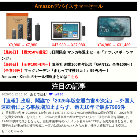
Amazonデバイスサマーセール
¥9,980
→ ¥7,980
¥47,980
→ ¥37,980
¥34,980
→ ¥31,480
【最終日】【最大50%還元】
3日間限定 マンガ毎週末セール「アツいスポーツマ
ンガ」
【最終日】【全巻100円均一】
集英社 創業100周年記念『GANTZ』全巻100円！
【全巻99円】
マッグガーデン『まもって守護月天！』99円均一！
Amazon・Kindleのセール情報まとめは
こちら
注目の記事
🐦Tweet
あとで読む
2026/06/12 15:10
【速報】政府、閣議で『2026年版交通白書を決定』→外国人
運転者による事故増加止まらず、過去10年で最多7906件
1: 首都圏の虎 ★ 2026/06/12(金) 08:51:57.88 ID:ID:1YtlIGPr9政府は12日の閣議で、2026年版
「交通安全白書」を決定した。25年の交通事故の死者数は2547人で、現行の統計を開始した
1948年以降で最少となった。自転車乗車時のヘルメット着用が2023年から努力義務となり、着
用率向上が事故時の被害軽減に一定の効果があったとみられる。外国人運転者による交通…
おーるじゃんる