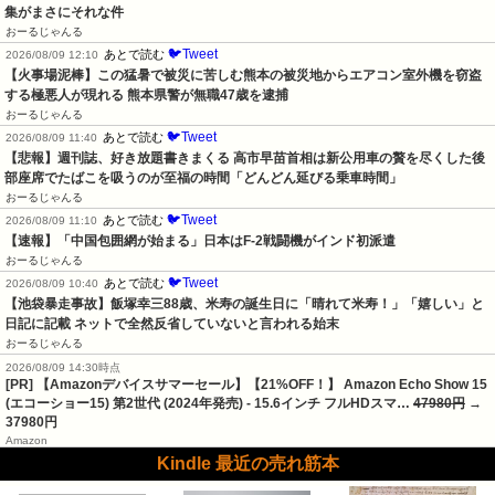
集がまさにそれな件
おーるじゃんる
🐦Tweet
あとで読む
2026/08/09 12:10
【火事場泥棒】この猛暑で被災に苦しむ熊本の被災地からエアコン室外機を窃盗
する極悪人が現れる 熊本県警が無職47歳を逮捕
おーるじゃんる
🐦Tweet
あとで読む
2026/08/09 11:40
【悲報】週刊誌、好き放題書きまくる 高市早苗首相は新公用車の贅を尽くした後
部座席でたばこを吸うのが至福の時間「どんどん延びる乗車時間」
おーるじゃんる
🐦Tweet
あとで読む
2026/08/09 11:10
【速報】「中国包囲網が始まる」日本はF-2戦闘機がインド初派遣
おーるじゃんる
🐦Tweet
あとで読む
2026/08/09 10:40
【池袋暴走事故】飯塚幸三88歳、米寿の誕生日に「晴れて米寿！」「嬉しい」と
日記に記載 ネットで全然反省していないと言われる始末
おーるじゃんる
2026/08/09 14:30時点
[PR] 【Amazonデバイスサマーセール】【21%OFF！】 Amazon Echo Show 15
(エコーショー15) 第2世代 (2024年発売) - 15.6インチ フルHDスマ…
47980円
→
37980円
Amazon
Kindle 最近の売れ筋本