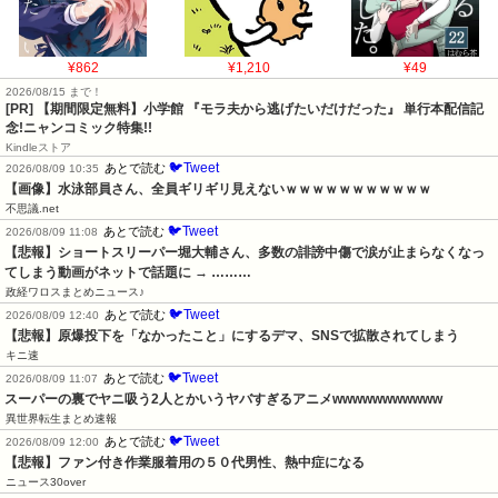
¥862
¥1,210
¥49
2026/08/15 まで！
[PR] 【期間限定無料】小学館 『モラ夫から逃げたいだけだった』 単行本配信記
念!ニャンコミック特集!!
Kindleストア
🐦Tweet
あとで読む
2026/08/09 10:35
【画像】水泳部員さん、全員ギリギリ見えないｗｗｗｗｗｗｗｗｗｗｗ
不思議.net
🐦Tweet
あとで読む
2026/08/09 11:08
【悲報】ショートスリーパー堀大輔さん、多数の誹謗中傷で涙が止まらなくなっ
てしまう動画がネットで話題に → ………
政経ワロスまとめニュース♪
🐦Tweet
あとで読む
2026/08/09 12:40
【悲報】原爆投下を「なかったこと」にするデマ、SNSで拡散されてしまう
キニ速
🐦Tweet
あとで読む
2026/08/09 11:07
スーパーの裏でヤニ吸う2人とかいうヤバすぎるアニメwwwwwwwwwww
異世界転生まとめ速報
🐦Tweet
あとで読む
2026/08/09 12:00
【悲報】ファン付き作業服着用の５０代男性、熱中症になる
ニュース30over