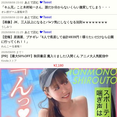
🐦Tweet
あとで読む
2026/08/06 23:02
「キム兄」こと木村祐一さん、誰だか分からないくらい激変してしまう・・・
オレ的ゲーム速報＠刃
🐦Tweet
あとで読む
2026/08/06 22:09
【画像】JK、三人以上になるとパ●ツ気にしなくなる法則ｗｗｗｗｗｗｗｗ
うしみつ
🐦Tweet
あとで読む
2026/08/06 21:25
【悲報】居酒屋、ブチギレ「6人で長居して会計4939円！喋りたいだけなら公園
に行ってくれ！！」
わんこーる速報！
2026/09/05 まで！
[PR] 【最大50%OFF】秋田書店 魔入りました!入間くん アニメ大人気配信中
Kindleストア
¥2,180