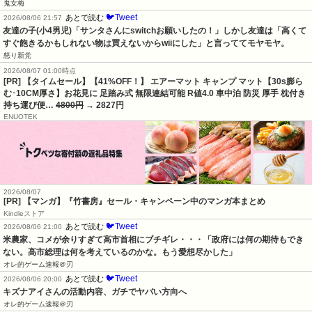
鬼女梅
🐦Tweet
あとで読む
2026/08/06 21:57
友達の子(小4男児)「サンタさんにswitchお願いしたの！」しかし友達は「高くて
すぐ飽きるかもしれない物は買えないからwiiにした」と言っててモヤモヤ。
怒り新党
2026/08/07 01:00時点
[PR] 【タイムセール】【41%OFF！】 エアーマット キャンプ マット【30s膨ら
む･10CM厚さ】お花見に 足踏み式 無限連結可能 R値4.0 車中泊 防災 厚手 枕付き
持ち運び便…
4800円
→ 2827円
ENUOTEK
2026/08/07
[PR] 【マンガ】『竹書房』セール・キャンペーン中のマンガ本まとめ
Kindleストア
🐦Tweet
あとで読む
2026/08/06 21:00
米農家、コメが余りすぎて高市首相にブチギレ・・・「政府には何の期待もでき
ない。高市総理は何を考えているのかな。もう愛想尽かした」
オレ的ゲーム速報＠刃
🐦Tweet
あとで読む
2026/08/06 20:00
キズナアイさんの活動内容、ガチでヤバい方向へ
オレ的ゲーム速報＠刃