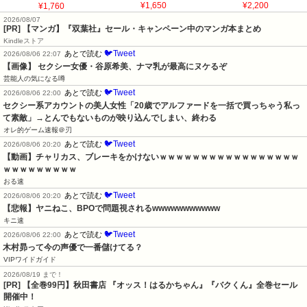
¥1,760
¥1,650
¥2,200
2026/08/07
[PR] 【マンガ】『双葉社』セール・キャンペーン中のマンガ本まとめ
Kindleストア
🐦Tweet
あとで読む
2026/08/06 22:07
【画像】 セクシー女優・谷原希美、ナマ乳が最高にヌケるぞ
芸能人の気になる噂
🐦Tweet
あとで読む
2026/08/06 22:00
セクシー系アカウントの美人女性「20歳でアルファードを一括で買っちゃう私っ
て素敵」→とんでもないものが映り込んでしまい、終わる
オレ的ゲーム速報＠刃
🐦Tweet
あとで読む
2026/08/06 20:20
【動画】チャリカス、ブレーキをかけないｗｗｗｗｗｗｗｗｗｗｗｗｗｗｗｗｗ
ｗｗｗｗｗｗｗｗｗ
おる速
🐦Tweet
あとで読む
2026/08/06 20:20
【悲報】ヤニねこ、BPOで問題視されるwwwwwwwwwww
キニ速
🐦Tweet
あとで読む
2026/08/06 22:00
木村昴って今の声優で一番儲けてる？
VIPワイドガイド
2026/08/19 まで！
[PR]
【全巻99円】秋田書店 『オッス！はるかちゃん』『バクくん』全巻セール
開催中！