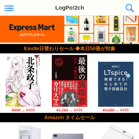
LogPo!2ch
Kindle日替わりセール ◆本日50冊が対象
¥998
→ ¥499
¥1,760
→ ¥499
¥3,080
→ ¥499
Amazon タイムセール