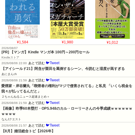
¥1,584
¥1,980
¥1,012
2026/08/07
[PR] 【マンガ】Kindle マンガ本 100円～200円セール
Kindleストア
🐦Tweet
あとで読む
2026/08/06 22:00
【アイシールド21】阿含が栗田を罵倒するシーン、今読むと湿度が高すぎる
あにまんch
🐦Tweet
あとで読む
2026/08/06 21:59
愛煙家・岸谷蘭丸「喫煙者の権利がマジで侵害されてる」と私見 「いくら税金を
我々が払ってるんだと」
２ちゃんねるニュース超速まとめ＋
🐦Tweet
あとで読む
2026/08/06 21:59
【画像】昨季60本塁打・OPS.948のカル・ローリーさんの今季成績ｗｗｗｗｗｗ
ｗｗｗｗ
なんJクエスト
🐦Tweet
あとで読む
2026/08/06 21:57
【8月】婚活総合トピ【2026年】