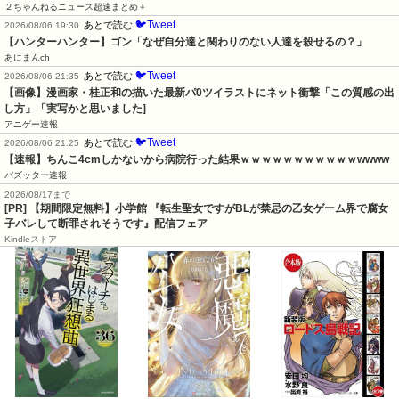
２ちゃんねるニュース超速まとめ＋
🐦Tweet
あとで読む
2026/08/06 19:30
【ハンターハンター】ゴン「なぜ自分達と関わりのない人達を殺せるの？」
あにまんch
🐦Tweet
あとで読む
2026/08/06 21:35
【画像】漫画家・桂正和の描いた最新パ0ツイラストにネット衝撃「この質感の出
し方」「実写かと思いました]
アニゲー速報
🐦Tweet
あとで読む
2026/08/06 21:25
【速報】ちんこ4cmしかないから病院行った結果ｗｗｗｗｗｗｗｗｗｗｗwwww
バズッター速報
2026/08/17まで
[PR] 【期間限定無料】小学館 『転生聖女ですがBLが禁忌の乙女ゲーム界で腐女
子バレして断罪されそうです』配信フェア
Kindleストア