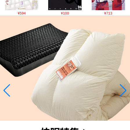
¥594
¥100
¥713