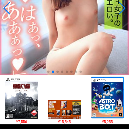
¥7,556
¥15,545
¥5,255