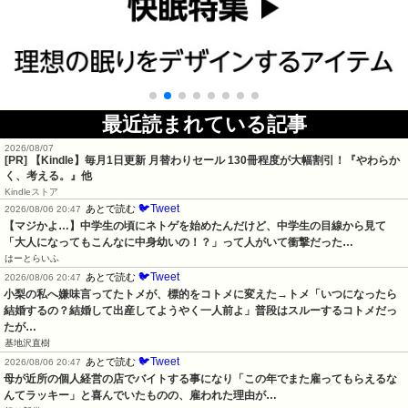
最近読まれている記事
2026/08/07
[PR]
【Kindle】毎月1日更新 月替わりセール 130冊程度が大幅割引！『やわらか
く、考える。』他
Kindleストア
🐦Tweet
あとで読む
2026/08/06 20:47
【マジかよ…】中学生の頃にネトゲを始めたんだけど、中学生の目線から見て
「大人になってもこんなに中身幼いの！？」って人がいて衝撃だった…
はーとらいふ
🐦Tweet
あとで読む
2026/08/06 20:47
小梨の私へ嫌味言ってたトメが、標的をコトメに変えた→トメ「いつになったら
結婚するの？結婚して出産してようやく一人前よ」普段はスルーするコトメだっ
たが…
基地沢直樹
🐦Tweet
あとで読む
2026/08/06 20:47
母が近所の個人経営の店でバイトする事になり「この年でまた雇ってもらえるな
んてラッキー」と喜んでいたものの、雇われた理由が…