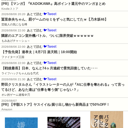
[PR] 【マンガ】『KADOKAWA』高ポイント還元中のマンガまとめ
Kindleストア
🐦Tweet
あとで読む
2026/08/06 20:20
冨里奈央ちゃん、罰ゲームのセミをずっと気にしてたｗ【乃木坂46】
芸能人の気になる噂
🐦Tweet
あとで読む
2026/08/06 22:00
隣家のエアコン室外機バトル、ついに限界突破ｗｗｗｗｗｗ
もみあげチャ～シュ～
🐦Tweet
あとで読む
2026/08/06 22:00
【予告先発】達孝太｜8月7日 楽天戦｜18:00開始
ファイターズ王国
🐦Tweet
あとで読む
2026/08/06 22:00
【戦後最長】日本、なんと74ヶ月連続で景気回復していた‥‥
ライフハックちゃんねる弐式
🐦Tweet
あとで読む
2026/08/06 21:30
野田クリスタルさん「イラストレーターの人が『AIに仕事を奪われる』って言っ
てるけど、あなた達は"仕事を奪う側"じゃない？」
オレ的ゲーム速報＠刃
2026/08/07
[PR] 【半額ストア】ヤスイイね 掘り出し物から新商品まで50%OFF！
Amazon