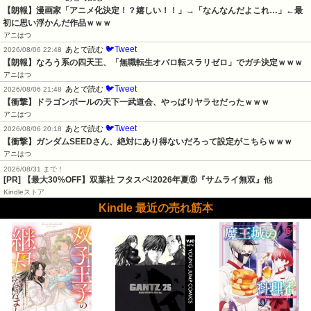
【朗報】漫画家「アニメ化決定！？嬉しい！！」→「なんなんだよこれ…」←最
初に思い浮かんだ作品ｗｗｗ
アニはつ
🐦Tweet
あとで読む
2026/08/06 22:48
【朗報】なろう系の四天王、「無職転生オバロ転スラリゼロ」でガチ決定ｗｗｗ
アニはつ
🐦Tweet
あとで読む
2026/08/06 21:48
【衝撃】ドラゴンボールの天下一武道会、やっぱりヤラセだったｗｗｗ
アニはつ
🐦Tweet
あとで読む
2026/08/06 20:18
【衝撃】ガンダムSEEDさん、絶対にあり得ないだろって設定がこちらｗｗｗ
アニはつ
2026/08/31 まで！
[PR] 【最大30%OFF】双葉社 フタスペ!2026年夏⑥『サムライ無双』他
Kindleストア
Kindle 最近の売れ筋本