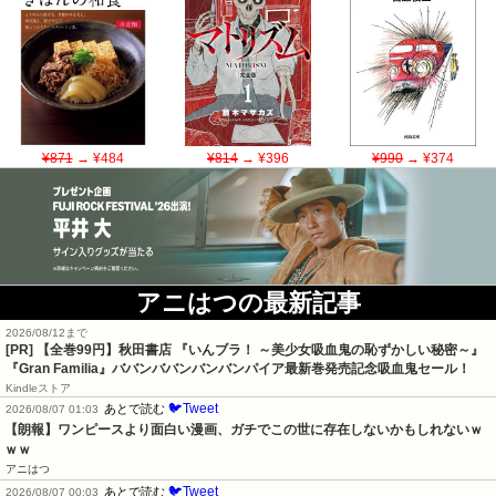
¥871
→ ¥484
¥814
→ ¥396
¥990
→ ¥374
アニはつの最新記事
2026/08/12まで
[PR]
【全巻99円】秋田書店 『いんブラ！ ～美少女吸血鬼の恥ずかしい秘密～』
『Gran Familia』ババンババンバンバンパイア最新巻発売記念吸血鬼セール！
Kindleストア
🐦Tweet
あとで読む
2026/08/07 01:03
【朗報】ワンピースより面白い漫画、ガチでこの世に存在しないかもしれないｗ
ｗｗ
アニはつ
🐦Tweet
あとで読む
2026/08/07 00:03