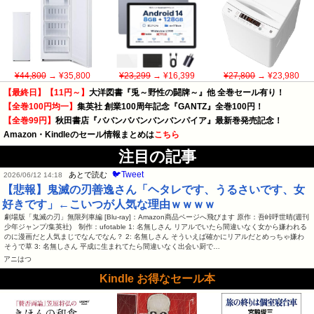
¥44,800
→ ¥35,800
¥23,299
→ ¥16,399
¥27,800
→ ¥23,980
【最終日】【11円～】
大洋図書『兎～野性の闘牌～』他 全巻セール有り！
【全巻100円均一】
集英社 創業100周年記念『GANTZ』全巻100円！
【全巻99円】
秋田書店『ババンババンバンバンパイア』最新巻発売記念！
Amazon・Kindleのセール情報まとめは
こちら
注目の記事
🐦Tweet
あとで読む
2026/06/12 14:18
【悲報】鬼滅の刃善逸さん「ヘタレです、うるさいです、女
好きです」←こいつが人気な理由ｗｗｗｗ
劇場版「鬼滅の刃」無限列車編 [Blu-ray]：Amazon商品ページへ飛びます 原作：吾峠呼世晴(週刊
少年ジャンプ/集英社) 制作：ufotable 1: 名無しさん リアルでいたら間違いなく女から嫌われる
のに漫画だと人気まじでなんでなん？ 2: 名無しさん そういえば確かにリアルだとめっちゃ嫌わ
そうで草 3: 名無しさん 平成に生まれてたら間違いなく出会い厨で…
アニはつ
Kindle お得なセール本