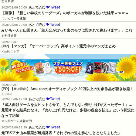
怒り新党
🐦Tweet
あとで読む
2026/08/06 20:00
【画像】『新しい学校のリーダーズ』のボーカルが制服を脱いだ結果ｗｗｗｗ
ついんてーる速報
🐦Tweet
あとで読む
2026/08/06 20:00
みいちゃんと山田さん「主人公がぽっと出のモブに殺されて終わります」←これ
お料理速報
2026/08/07
[PR] 【マンガ】『オーバーラップ』高ポイント還元中のマンガまとめ
Kindleストア
2026/08/07
[PR] 【Audible】Amazonのオーディオブック 20万以上の対象作品が聴き放題！
Audible
🐦Tweet
あとで読む
2026/08/06 19:30
「成人向けゲームを大ヒットさせて、とんでもない売り上げが入ったぞー！」→
最悪すぎる結果になり、「売り上げ0円だけど、多額の税金を払え」という状況に
なって絶望
オレ的ゲーム速報＠刃
🐦Tweet
あとで読む
2026/08/06 19:29
元TBSアナ山本里菜が離婚発表「それぞれの道を歩むこととなりました」