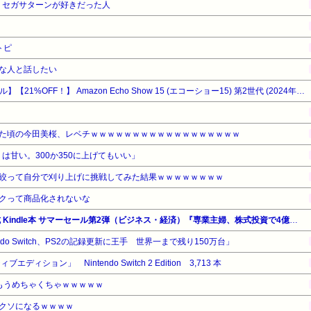
、セガサターンが好きだった人
トピ
な人と話したい
【Amazonデバイスサマーセール】【21%OFF！】 Amazon Echo Show 15 (エコーショー15) 第2世代 (2024年発売) - 15.6インチ フルHDスマートディスプレイ with Alexa、Fire TV機能搭載、Alexa対応音声認識リモコン同梱
た頃の今田美桜、レベチｗｗｗｗｗｗｗｗｗｗｗｗｗｗｗｗｗｗ
りは甘い。300か350に上げてもいい」
絞って自分で刈り上げに挑戦してみた結果ｗｗｗｗｗｗｗｗ
クって商品化されないな
【最大65%OFF】Amazon公式 Kindle本 サマーセール第2弾（ビジネス・経済）『専業主婦、株式投資で4億円。』他
endo Switch、PS2の記録更新に王手 世界一まで残り150万台」
ィション」 Nintendo Switch 2 Edition 3,713 本
もうめちゃくちゃｗｗｗｗｗ
クソになるｗｗｗｗ