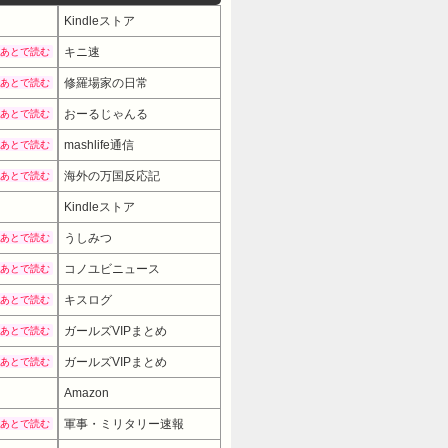
Kindleストア
キニ速
あとで読む
修羅場家の日常
あとで読む
おーるじゃんる
あとで読む
mashlife通信
あとで読む
海外の万国反応記
あとで読む
Kindleストア
うしみつ
あとで読む
コノユビニュース
あとで読む
キスログ
あとで読む
ガールズVIPまとめ
あとで読む
ガールズVIPまとめ
あとで読む
Amazon
軍事・ミリタリー速報
あとで読む