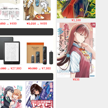
¥1,188
,650
→ ¥499
¥1,210
→ ¥499
,980
→ ¥27,980
¥9,980
→ ¥7,980
¥836