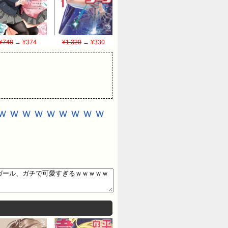
¥748
→ ¥374
¥1,320
→ ¥330
ｗｗｗｗｗｗｗｗｗ