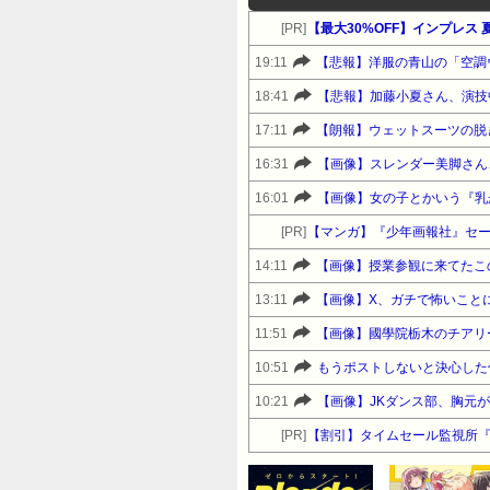
[PR]
【最大30%OFF】インプレ
19:11
【悲報】洋服の青山の「空調ウ
18:41
【悲報】加藤小夏さん、演技
17:11
【朗報】ウェットスーツの脱
16:31
【画像】スレンダー美脚さん
16:01
【画像】女の子とかいう『乳
[PR]
【マンガ】『少年画報社』セ
14:11
【画像】授業参観に来てたこ
13:11
【画像】X、ガチで怖いこと
11:51
【画像】國學院栃木のチアリ
10:51
もうポストしないと決心した
10:21
【画像】JKダンス部、胸元
[PR]
【割引】タイムセール監視所