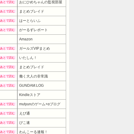
おにひめちゃんの監視部屋
あとで読む
まとめブレイド
あとで読む
はーとらいふ
あとで読む
がーるずレポート
あとで読む
Amazon
ガールズVIPまとめ
あとで読む
いたしん！
あとで読む
まとめブレイド
あとで読む
働く大人の非常識
あとで読む
GUNDAM.LOG
あとで読む
Kindleストア
mutyunのゲーム+αブログ
あとで読む
えび通
あとで読む
ぴこ速
あとで読む
わんこーる速報！
あとで読む