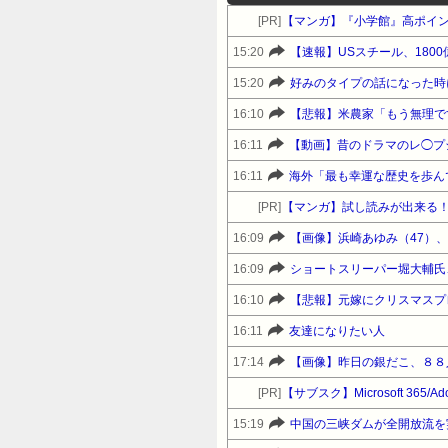
[PR]
【マンガ】『小学館』高ポイ
15:20
【速報】USスチール、1800億
15:20
16:10
【悲報】米農家「もう無理で
16:11
【動画】昔のドラマのレ◯プ
16:11
海外「最も幸運な歴史を歩ん
[PR]
【マンガ】試し読みが出来る
16:09
【画像】浜崎あゆみ（47）
16:09
ショートスリーパー堀大輔氏
16:10
【悲報】元嫁にクリスマスプ
16:11
友達になりたい人
17:14
【画像】昨日の銀だこ、８８
[PR]
【サブスク】Microsoft 365/A
15:19
中国の三峡ダムが全開放流を