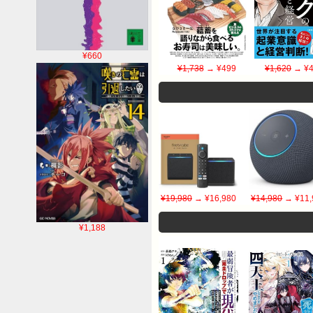
¥660
¥1,738
→ ¥499
¥1,620
→ ¥4
¥19,980
→ ¥16,980
¥14,980
→ ¥11,
¥1,188