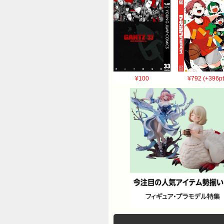
¥100
¥792 (+396pt