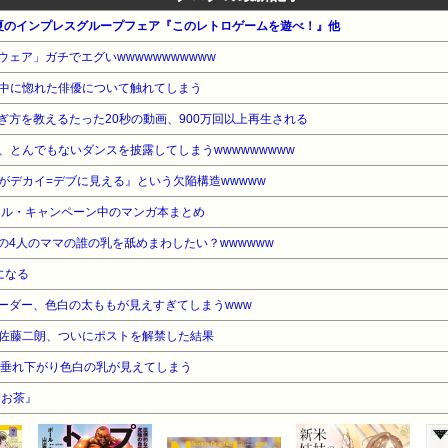
ス 夏のインプレスグループフェア『このレトロゲームを遊べ！』他
ェア」ガチでエグいwwwwwwwwwww
中に惚れた俳優について触れてしまう
ぎ方を教えるたった20秒の動画、900万回以上再生される
、とんでもないダンスを披露してしまうwwwwwwwww
がデカイ=デブに見える』という欠陥構造wwwww
ール・キャンペーン中のマンガ本まとめ
の4人のママの誰の乳を舐めまわしたい？wwwwww
になる
ーダー、色白の太ももが見えすぎてしまうwww
佐藤二朗、ついにポストを解禁した結果
が垂れ下がり色白の乳が見えてしまう
『お茶』