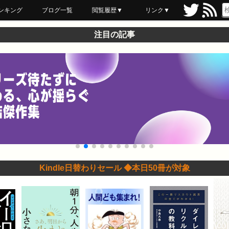
ンキング
ブログ一覧
閲覧履歴▼
リンク▼
ブックマーク
最近読んだ
あとで読む
ネットスーパー
飲食店舗用品
セール情報
注目の記事
Kindle日替わりセール ◆本日50冊が対象