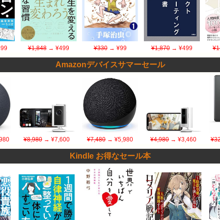
99
¥1,848
→ ¥499
¥330
→ ¥99
¥1,870
→ ¥499
¥1
Amazonデバイスサマーセール
980
¥8,980
→ ¥7,600
¥7,480
→ ¥5,980
¥4,980
→ ¥3,460
¥32
Kindle お得なセール本