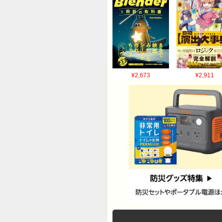
¥2,673
¥2,911