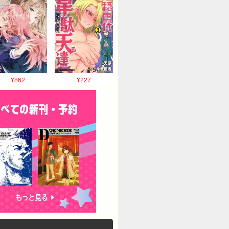
¥862
¥227