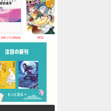
,180 (+2,090pt)
¥832