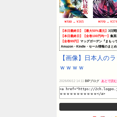
¥730
→ ¥365
¥770
→ ¥37
【本日最終日】【最大50%還元】
3日間
【本日最終日】【全巻100円均一】
集英
【全巻99円】
マッグガーデン『まもって
Amazon・Kindle・セール情報のまと
【画像】日本人のラ
ｗｗｗｗ
2026/06/12 14:11
BIPブログ
あとで読む