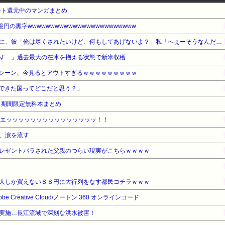
ント還元中のマンガまとめ
円の黒字wwwwwwwwwwwwwwwwwwwwwwww
好みのタイプの話になった時に、彼「俺は尽くされたいけど、何もしてあげないよ？」私「へぇーそうなんだー」→その後…
す…」過去最大の在庫を抱える状態で新米収穫
シーン、今見るとアウトすぎるｗｗｗｗｗｗｗｗｗ
できた国ってどこだと思う？」
！期間限定無料本まとめ
、エッッッッッッッッッッッッッッッ！！
、涙を流す
レゼントバラされた父親のつらい現実がこちらｗｗｗｗ
人しか買えない８８円に大行列をなす都民コチラｗｗｗ
dobe Creative Cloud/ノートン 360 オンラインコード
実施…長江流域で深刻な洪水被害！