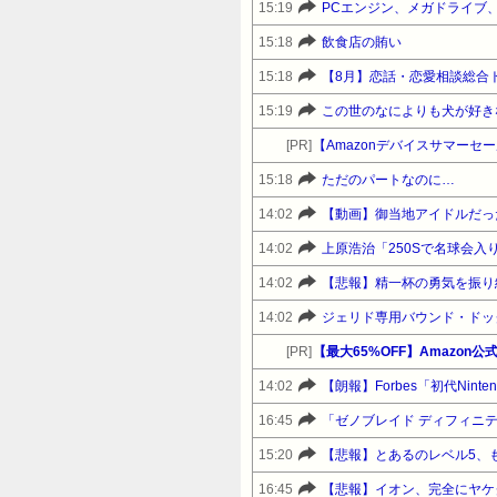
15:19
PCエンジン、メガドライブ
15:18
飲食店の賄い
15:18
【8月】恋話・恋愛相談総合
15:19
この世のなによりも犬が好き
[PR]
15:18
ただのパートなのに…
14:02
【動画】御当地アイドルだっ
14:02
上原浩治「250Sで名球会入
14:02
【悲報】精一杯の勇気を振り
14:02
ジェリド専用バウンド・ドッ
[PR]
14:02
【朗報】Forbes「初代Nint
16:45
「ゼノブレイド ディフィニティブエデ
15:20
【悲報】とあるのレベル5、
16:45
【悲報】イオン、完全にヤケ