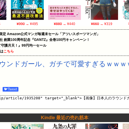
4
¥990
→ ¥495
¥880
→ ¥440
¥660
→ ¥319
限定 Amazon公式マンガ毎週末セール「アツいスポーツマンガ」
社 創業100周年記念『GANTZ』全巻100円キャンペーン！
守護月天！』99円均一セール
めは
こちら
ウンドガール、ガチで可愛すぎるｗｗｗ
🐦Tweet
Kindle 最近の売れ筋本