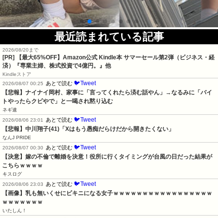
最近読まれている記事
2026/08/20まで
[PR]
【最大65%OFF】Amazon公式 Kindle本 サマーセール第2弾（ビジネス・経
済）『専業主婦、株式投資で4億円。』他
Kindleストア
🐦Tweet
あとで読む
2026/08/07 00:25
【悲報】ナイナイ岡村、家事に「言ってくれたら済む話やん」→なるみに「バイ
トやったらクビやで」と一喝され黙り込む
ネギ速
🐦Tweet
あとで読む
2026/08/06 23:01
【悲報】中川翔子(41)「Xはもう愚痴だらけだから開きたくない」
なんJ PRIDE
🐦Tweet
あとで読む
2026/08/07 00:30
【決意】嫁の不倫で離婚を決意！役所に行くタイミングが台風の日だった結果が
こちらｗｗｗｗ
キスログ
🐦Tweet
あとで読む
2026/08/06 23:03
【画像】乳も無いくせにビキニになる女子ｗｗｗｗｗｗｗｗｗｗｗｗｗｗｗｗｗ
ｗｗｗｗｗｗｗ
いたしん！