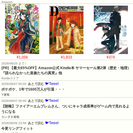
Amazon
¥1,056
¥1,833
¥374
2026/08/20 まで！
[PR]
【最大65%OFF】Amazon公式 Kindle本 サマーセール第2弾（歴史・地理）
『語られなかった皇族たちの真実』他
Kindleストア
🐦Tweet
あとで読む
2026/08/07 00:00
ポケポケ、1年で1600万人が引退・・・
Y速報
🐦Tweet
あとで読む
2026/08/07 00:00
【朗報】ファイアーエムブレムさん、ついにキャラ成長率がゲーム内で見れるよ
うになる
カンダタ速報
🐦Tweet
あとで読む
2026/08/06 23:58
今更リングフィット