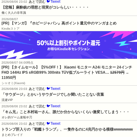
🐦Tweet
あとで読む
2026/08/06 23:02
【悲報】麻酔銃の理想と現実がコレらしい・・・・・
働く大人の非常識
2026/08/07
[PR] 【マンガ】『ホビージャパン』高ポイント還元中のマンガまとめ
Kindleストア
2026/08/07 04:00時点
[PR] 【タイムセール】【5%OFF！】 Xiaomi モニター A24i モニター 24インチ
FHD 144Hz IPS sRGB99% 300nits TÜV低ブルーライト VESA…
12579円
→
11950円
シャオミ(Xiaomi)
🐦Tweet
あとで読む
2026/08/06 23:03
「サウダージ」とかいうサウダージでしか聞いたことない言葉
流速VIP
🐦Tweet
あとで読む
2026/08/06 23:02
「キム兄」こと木村祐一さん、誰だか分からないくらい激変してしまう・・・
オレ的ゲーム速報＠刃
🐦Tweet
あとで読む
2026/08/06 23:02
トランプ肝入りの「戦艦トランプ」、一隻作るのに4兆円かかる模様wwwwwww
まとめブレイド