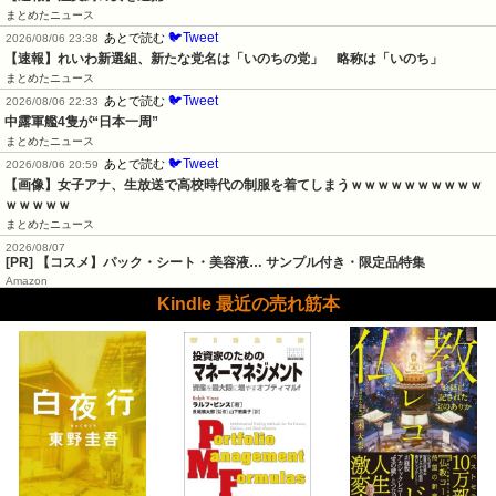
まとめたニュース
🐦Tweet
あとで読む
2026/08/06 23:38
【速報】れいわ新選組、新たな党名は「いのちの党」　略称は「いのち」
まとめたニュース
🐦Tweet
あとで読む
2026/08/06 22:33
中露軍艦4隻が“日本一周”
まとめたニュース
🐦Tweet
あとで読む
2026/08/06 20:59
【画像】女子アナ、生放送で高校時代の制服を着てしまうｗｗｗｗｗｗｗｗｗｗ
ｗｗｗｗｗ
まとめたニュース
2026/08/07
[PR] 【コスメ】パック・シート・美容液… サンプル付き・限定品特集
Amazon
Kindle 最近の売れ筋本