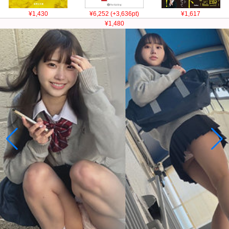
¥1,430
¥6,252 (+3,636pt)
¥1,617
¥1,480