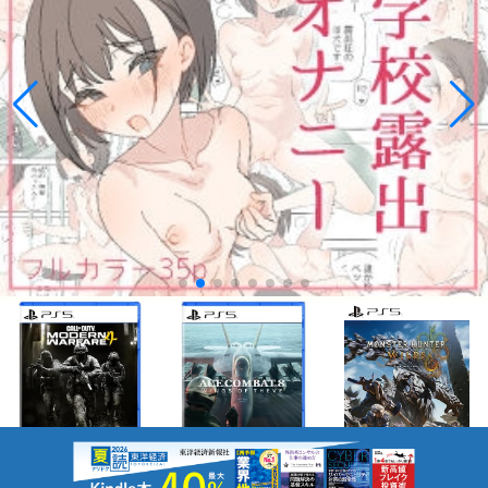
¥7,949
¥9,790
¥2,950