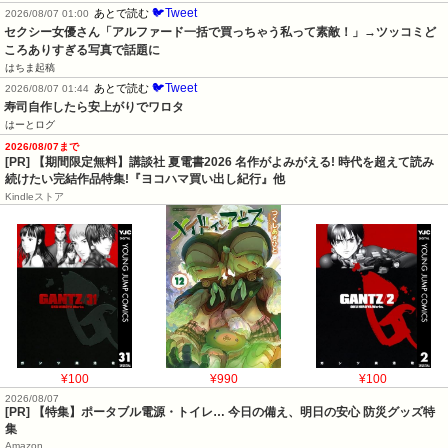
🐦Tweet
あとで読む
2026/08/07 01:00
セクシー女優さん「アルファード一括で買っちゃう私って素敵！」→ツッコミど
ころありすぎる写真で話題に
はちま起稿
🐦Tweet
あとで読む
2026/08/07 01:44
寿司自作したら安上がりでワロタ
はーとログ
2026/08/07まで
[PR] 【期間限定無料】講談社 夏電書2026 名作がよみがえる! 時代を超えて読み
続けたい完結作品特集!『ヨコハマ買い出し紀行』他
Kindleストア
¥100
¥990
¥100
2026/08/07
[PR] 【特集】ポータブル電源・トイレ… 今日の備え、明日の安心 防災グッズ特
集
Amazon