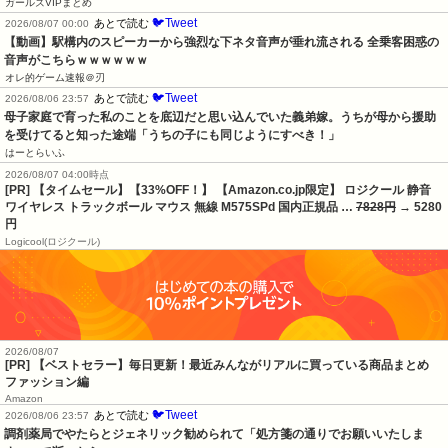
ガールズVIPまとめ
🐦Tweet
あとで読む
2026/08/07 00:00
【動画】駅構内のスピーカーから強烈な下ネタ音声が垂れ流される 全乗客困惑の
音声がこちらｗｗｗｗｗｗ
オレ的ゲーム速報＠刃
🐦Tweet
あとで読む
2026/08/06 23:57
母子家庭で育った私のことを底辺だと思い込んでいた義弟嫁。うちが母から援助
を受けてると知った途端「うちの子にも同じようにすべき！」
はーとらいふ
2026/08/07 04:00時点
[PR] 【タイムセール】【33%OFF！】 【Amazon.co.jp限定】 ロジクール 静音
ワイヤレス トラックボール マウス 無線 M575SPd 国内正規品 …
7828円
→ 5280
円
Logicool(ロジクール)
2026/08/07
[PR] 【ベストセラー】毎日更新！最近みんながリアルに買っている商品まとめ
ファッション編
Amazon
🐦Tweet
あとで読む
2026/08/06 23:57
調剤薬局でやたらとジェネリック勧められて「処方箋の通りでお願いいたしま