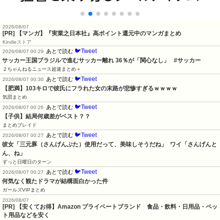
2026/08/07
[PR] 【マンガ】『実業之日本社』高ポイント還元中のマンガまとめ
Kindleストア
🐦Tweet
あとで読む
2026/08/07 00:29
サッカー王国ブラジルで進むサッカー離れ 36％が「関心なし」   #サッカー
２ちゃんねるニュース超速まとめ＋
🐦Tweet
あとで読む
2026/08/07 00:30
【肥満】103キロで彼氏にフラれた女の末路が悲惨すぎるｗｗｗｗ
気団まとめ
🐦Tweet
あとで読む
2026/08/07 00:26
【子供】結局何歳差がベスト？？
まとめブレイド
🐦Tweet
あとで読む
2026/08/07 00:27
彼女「三元豚（さんげんぶた）使用だって、美味しそうだね」  ワイ「さんげんと
ん、ね」
ずっと日曜日のターン
🐦Tweet
あとで読む
2026/08/07 00:27
何気なく観たドラマが結構面白かった件
ガールズVIPまとめ
2026/08/07
[PR] 【安くてお得】Amazon プライベートブランド 食品・飲料・日用品・ペッ
ト用品などを安く