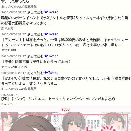
す」って断ったら…
おにひめちゃんの監視部屋
🐦Tweet
あとで読む
2026/08/06 23:57
職場のスポーツイベントで水2リットルと麦茶2リットルを一本ずつ持参したら隣
の部署の肥満男がやってきて…
怒り新党
🐦Tweet
あとで読む
2026/08/06 23:57
【アカーン！】財布を拾った。中身は93,000円の現金と免許証、キャッシュカー
ド クレジットカードその他モロモロが入っていた。私は大喜びで家に帰り…
基地沢直樹
🐦Tweet
あとで読む
2026/08/06 22:47
【不倫】因果応報は子孫に向かうって本当？
ガールズVIPまとめ
🐦Tweet
あとで読む
2026/08/06 22:47
【かわいい】彼女「俺君、私のチョコ食べたの？食べたでしょ…」俺「(寝言理解)
食べてないよｗ」彼女「うそつき…
おにひめちゃんの監視部屋
2026/08/07
[PR] 【マンガ】『スクエニ』セール・キャンペーン中のマンガ本まとめ
Kindleストア
¥550