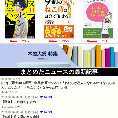
¥759
→ ¥379
¥715
→ ¥358
¥1,386
→ ¥416
まとめたニュースの最新記事
2026/08/18まで
[PR]
【最大30%還元】集英社 夏デジ2026『わたしが恋人になれるわけないじゃ
ん、ムリムリ！（※ムリじゃなかった!?）』他
Kindleストア
🐦Tweet
あとで読む
2026/08/07 02:39
【画像】これ超おすすめ
まとめたニュース
🐦Tweet
あとで読む
2026/08/07 00:41
【速報】注文厨の女を逮捕