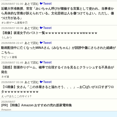
🐦Tweet
あとで読む
2026/08/07 01:00
近畿大学准教授、苦言「みいちゃん呼びが揶揄する言葉として使われ、当事者か
ら具体的な苦痛が訴えられている。文化芸術は人を傷つけてもよい。ただし、傷
つけ方がある」
オレ的ゲーム速報＠刃
🐦Tweet
あとで読む
2026/08/07 00:39
【画像】坂道女子のバスト一覧ｗｗｗｗｗｗｗｗｗｗｗｗwｗｗｗｗ
うしみつ
🐦Tweet
あとで読む
2026/08/06 22:47
動画配信中に亡くなったMINAさん（みなちゃん）が誹謗中傷にさらされた経緯が
こちら…
ラビット速報
🐦Tweet
あとで読む
2026/08/07 01:46
【困惑】部屋作りゲーム、確率で出現するイカを見るとクラッシュする不具合が
発生
ネギ速
🐦Tweet
あとで読む
2026/08/07 00:38
【ｼｺ画像】女さん「この水着きると溢れそう、、、」→お◯ぱいがエ口すぎワロ
タｗｗｗｗｗｗｗｗｗｗｗ
えっ!?またここのサイト?
2026/08/07
[PR] 【特集】Amazon おすすめの売れ筋家電特集
Amazon