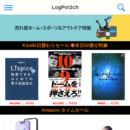
LogPo!2ch
Kindle日替わりセール ◆本日50冊が対象
¥3,080
→ ¥499
¥2,200
→ ¥499
¥880
→ ¥299
Amazon タイムセール