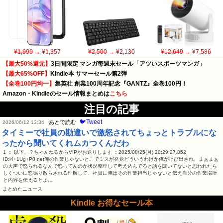
¥1,999
→ ¥1,357
¥2,500
→ ¥2,130
¥12,649
→ ¥7,586
【最大50%還元】
3日間限定 マンガ毎週末セール「アツいスポーツマンガ」
【最大65%OFF】
Kindle本 サマーセール第2弾
【全巻100円均一】
集英社 創業100周年記念『GANTZ』全巻100円！
Amazon・Kindleのセール情報まとめは
こちら
注目の記事
🐦Tweet
あとで読む
2026/06/12 13:34
タイミーで社員の勘違いで激怒されてちょっとトラブルにな
ったから聞いてくれムカつくんだわ
1 ： 以下、？ちゃんねるからVIPがお送りします ：2025/08/25(月) 20:29:27.852
ID:l4+1Ug+P0.net俺の作業じゃないとこでミスが発覚どういうわけか俺が呼び出され、まぁまぁ
の大声で怒られるなんで怒ってんのか状況整理して考え込んでると話を聞いてないと思われたら
しくついに怒鳴り散らされる理解して、社員に俺はその作業担当じゃないと伝え自分の作業場所
と内容を伝えるとよ…
まとめたニュース
Kindle お得なセール本