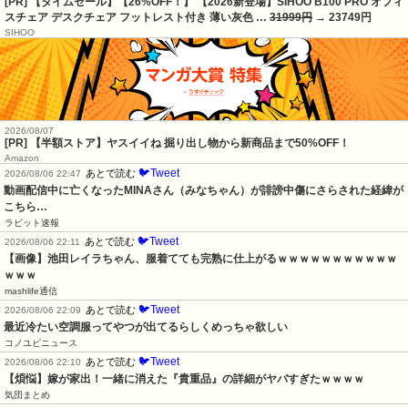
[PR] 【タイムセール】【26%OFF！】 【2026新登場】SIHOO B100 PRO オフィ
スチェア デスクチェア フットレスト付き 薄い灰色 …
31999円
→ 23749円
SIHOO
2026/08/07
[PR] 【半額ストア】ヤスイイね 掘り出し物から新商品まで50%OFF！
Amazon
🐦Tweet
あとで読む
2026/08/06 22:47
動画配信中に亡くなったMINAさん（みなちゃん）が誹謗中傷にさらされた経緯が
こちら…
ラビット速報
🐦Tweet
あとで読む
2026/08/06 22:11
【画像】池田レイラちゃん、服着てても完熟に仕上がるｗｗｗｗｗｗｗｗｗｗｗ
ｗｗｗ
mashlife通信
🐦Tweet
あとで読む
2026/08/06 22:09
最近冷たい空調服ってやつが出てるらしくめっちゃ欲しい
コノユビニュース
🐦Tweet
あとで読む
2026/08/06 22:10
【煩悩】嫁が家出！一緒に消えた『貴重品』の詳細がヤバすぎたｗｗｗｗ
気団まとめ