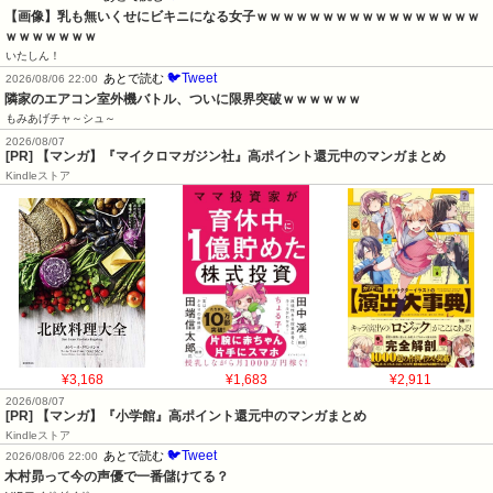
【画像】乳も無いくせにビキニになる女子ｗｗｗｗｗｗｗｗｗｗｗｗｗｗｗｗｗ
ｗｗｗｗｗｗｗ
いたしん！
🐦Tweet
あとで読む
2026/08/06 22:00
隣家のエアコン室外機バトル、ついに限界突破ｗｗｗｗｗｗ
もみあげチャ～シュ～
2026/08/07
[PR] 【マンガ】『マイクロマガジン社』高ポイント還元中のマンガまとめ
Kindleストア
¥3,168
¥1,683
¥2,911
2026/08/07
[PR] 【マンガ】『小学館』高ポイント還元中のマンガまとめ
Kindleストア
🐦Tweet
あとで読む
2026/08/06 22:00
木村昴って今の声優で一番儲けてる？