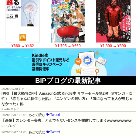
¥660
→ ¥462
¥1,705
→ ¥660
¥1,300
→ ¥390
BIPブログの最新記事
2026/08/20まで
[PR]
【最大65%OFF】Amazon公式 Kindle本 サマーセール第2弾（#マンガ・女
性）『赤ちゃんに転生した話』『ニンゲンの飼い方』『気になってる人が男じゃ
なかった』他
Kindleストア
🐦Tweet
あとで読む
2026/08/07 02:01
【画像】スレンダー美脚、とんでもないダンスを披露してしまうwwwwwwwww
BIPブログ
🐦Tweet
あとで読む
2026/08/07 01:01