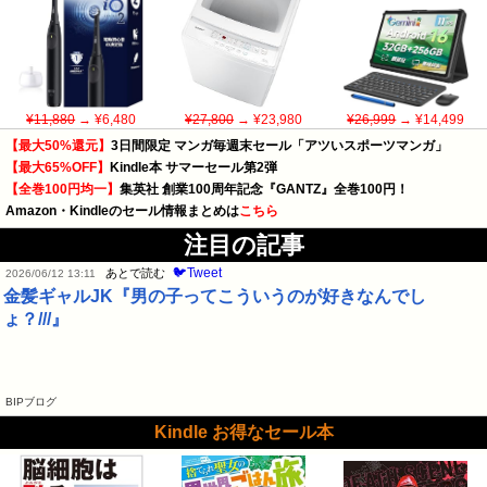
¥11,880
→ ¥6,480
¥27,800
→ ¥23,980
¥26,999
→ ¥14,499
【最大50%還元】
3日間限定 マンガ毎週末セール「アツいスポーツマンガ」
【最大65%OFF】
Kindle本 サマーセール第2弾
【全巻100円均一】
集英社 創業100周年記念『GANTZ』全巻100円！
Amazon・Kindleのセール情報まとめは
こちら
注目の記事
🐦Tweet
あとで読む
2026/06/12 13:11
金髪ギャルJK『男の子ってこういうのが好きなんでし
ょ？///』
BIPブログ
Kindle お得なセール本