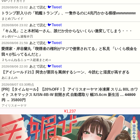
VIPワイドガイド
🐦Tweet
あとで読む
2026/08/06 23:02
トランプ肝入りの「戦艦トランプ」、一隻作るのに4兆円かかる模様wwwwwww
まとめブレイド
🐦Tweet
あとで読む
2026/08/06 23:02
「キム兄」こと木村祐一さん、誰だか分からないくらい激変してしまう・・・
オレ的ゲーム速報＠刃
🐦Tweet
あとで読む
2026/08/06 21:59
愛煙家・岸谷蘭丸「喫煙者の権利がマジで侵害されてる」と私見 「いくら税金を
我々が払ってるんだと」
２ちゃんねるニュース超速まとめ＋
🐦Tweet
あとで読む
2026/08/06 22:00
【アイシールド21】阿含が栗田を罵倒するシーン、今読むと湿度が高すぎる
あにまんch
2026/08/07 03:30時点
[PR] 【タイムセール】【20%OFF！】 アイリスオーヤマ 冷凍庫 スリム 80L ホワ
イト スキマックス IUSN-8B-W 前開き式 自動霜取り 幅35.6cm 新生活 …
44800
円
→ 35800円
アイリスオーヤマ
¥1,237