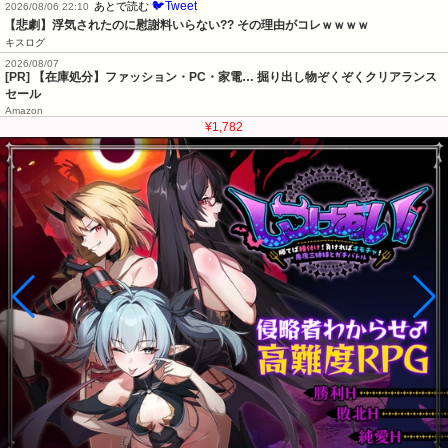
🐦Tweet
あとで読む
2026/08/06 22:10
【悲劇】浮気されたのに慰謝料いらない?? その理由がコレｗｗｗｗ
キスログ
2026/08/07
[PR] 【在庫処分】ファッション・PC・家電… 掘り出し物ぞくぞくクリアランス
セール
Amazon
¥1,782