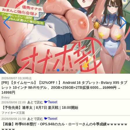
2026/08/07 03:30時点
[PR] 【タイムセール】【32%OFF！】 Android 16 タブレット- Bvlary X95 タブ
レット 10インチ Wi-Fiモデル 、20GB+256GB+2TB拡張 6000…
21999円
→
14998円
Bvlary
🐦Tweet
あとで読む
2026/08/06 22:00
【予告先発】達孝太｜8月7日 楽天戦｜18:00開始
ファイターズ王国
🐦Tweet
あとで読む
2026/08/06 21:59
【画像】昨季60本塁打・OPS.948のカル・ローリーさんの今季成績ｗｗｗｗｗｗ
ｗｗｗｗ