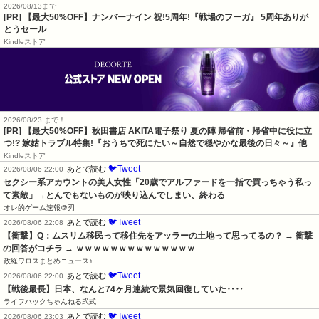
2026/08/13まで
[PR] 【最大50%OFF】ナンバーナイン 祝!5周年!『戦場のフーガ』 5周年ありが
とうセール
Kindleストア
2026/08/23 まで！
[PR] 【最大50%OFF】秋田書店 AKITA電子祭り 夏の陣 帰省前・帰省中に役に立
つ!? 嫁姑トラブル特集!『おうちで死にたい～自然で穏やかな最後の日々～』他
Kindleストア
🐦Tweet
あとで読む
2026/08/06 22:00
セクシー系アカウントの美人女性「20歳でアルファードを一括で買っちゃう私っ
て素敵」→とんでもないものが映り込んでしまい、終わる
オレ的ゲーム速報＠刃
🐦Tweet
あとで読む
2026/08/06 22:08
【衝撃】Q：ムスリム移民って移住先をアッラーの土地って思ってるの？ → 衝撃
の回答がコチラ → ｗｗｗｗｗｗｗｗｗｗｗｗｗｗ
政経ワロスまとめニュース♪
🐦Tweet
あとで読む
2026/08/06 22:00
【戦後最長】日本、なんと74ヶ月連続で景気回復していた‥‥
ライフハックちゃんねる弐式
🐦Tweet
あとで読む
2026/08/06 23:03