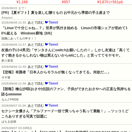
¥1,188
¥957
¥1,870 (+561pt)
2026/08/31 まで！
[PR]
【夏ギフト】夏を楽しむ贈りもの お中元から季節の手土産まで
Amazon
🐦Tweet
あとで読む
2026/08/06 21:55
「Linuxで十分じゃね…？」世界が気付き始める　Linuxの市場シェアが初めて1
0%超える　Windows窮地  [8/6]
国難にあってもの申す！！
🐦Tweet
あとで読む
2026/08/06 21:57
友達の子(小4男児)「サンタさんにswitchお願いしたの！」しかし友達は「高くて
すぐ飽きるかもしれない物は買えないからwiiにした」と言っててモヤモヤ。
怒り新党
🐦Tweet
あとで読む
2026/08/06 21:55
【悲報】有識者「日本人からモラルが無くなってきてる。何故だ…」
ネギ速
🐦Tweet
あとで読む
2026/08/06 21:56
【朗報】檜山沙耶(おさや)伝説のファン、子供ができたおさやへの正直な気持ちを
語るwwwww
なんJ PRIDE
🐦Tweet
あとで読む
2026/08/07 01:00
セクシー女優さん「アルファード一括で買っちゃう私って素敵！」→ツッコミど
ころありすぎる写真で話題に
はちま起稿
2026/08/07 03:30時点