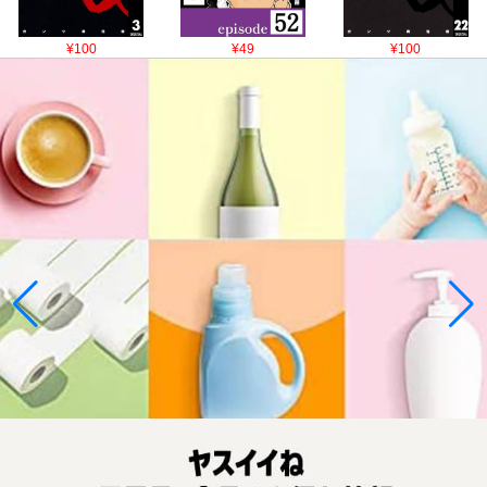
¥100
¥49
¥100