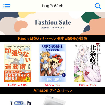
LogPo!2ch
Kindle日替わりセール ◆本日50冊が対象
¥1,694
→ ¥499
¥330
→ ¥99
¥998
→ ¥499
Amazon タイムセール