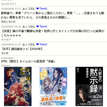
なんJクエスト
🐦Tweet
あとで読む
2026/08/06 21:57
新幹線で。車掌「グリーン車からご退出ください」乗客「…」→注意されても動
かない乗客を見ていたら、その直後まさかの展開に…
素敵な鬼女様
🐦Tweet
あとで読む
2026/08/07 00:30
【決意】嫁の不倫で離婚を決意！役所に行くタイミングが台風の日だった結果が
こちらｗｗｗｗ
キスログ
🐦Tweet
あとで読む
2026/08/06 21:57
【8月】婚活総合トピ【2026年】
鬼女梅
2026/08/07
[PR] 【割引】タイムセール監視所『米飯』
Amazon