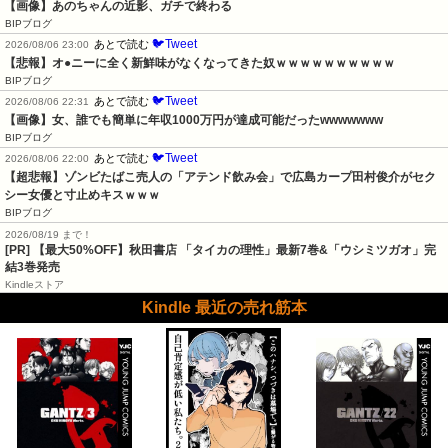
【画像】あのちゃんの近影、ガチで終わる
BIPブログ
🐦Tweet
あとで読む
2026/08/06 23:00
【悲報】オ●ニーに全く新鮮味がなくなってきた奴ｗｗｗｗｗｗｗｗｗｗ
BIPブログ
🐦Tweet
あとで読む
2026/08/06 22:31
【画像】女、誰でも簡単に年収1000万円が達成可能だったwwwwwww
BIPブログ
🐦Tweet
あとで読む
2026/08/06 22:00
【超悲報】ゾンビたばこ売人の「アテンド飲み会」で広島カープ田村俊介がセク
シー女優と寸止めキスｗｗｗ
BIPブログ
2026/08/19 まで！
[PR] 【最大50%OFF】秋田書店 「タイカの理性」最新7巻&「ウシミツガオ」完
結3巻発売
Kindleストア
Kindle 最近の売れ筋本