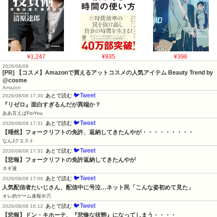
¥1,247
¥935
¥396
2026/08/08
[PR] 【コスメ】Amazonで買えるアットコスメの人気アイテム Beauty Trend by
@cosme
Amazon
🐦Tweet
あとで読む
2026/08/08 17:30
『リゼロ』面白すぎるんだが異端か？
ああ言えばForYou
🐦Tweet
あとで読む
2026/08/08 17:31
【唖然】フォークリフトの免許、返納してきたんやが・・・・・・・・・
なんJクエスト
🐦Tweet
あとで読む
2026/08/08 17:31
【悲報】フォークリフトの免許返納してきたんやが
ネギ速
🐦Tweet
あとで読む
2026/08/08 17:00
人気配信者たいじさん、配信中に号泣…ネット民「こんな姿初めて見た」
オレ的ゲーム速報＠刃
🐦Tweet
あとで読む
2026/08/08 16:12
【悲報】ドン・キホーテ、『悲惨な状態』になってしまう・・・・