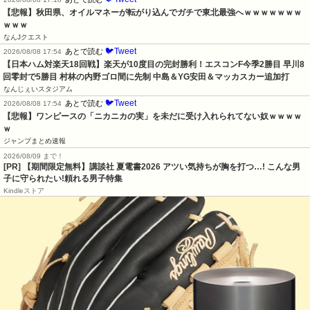
【悲報】秋田県、オイルマネーが転がり込んでガチで東北最強へｗｗｗｗｗｗｗ
ｗｗｗ
なんJクエスト
🐦Tweet
あとで読む
2026/08/08 17:54
【日本ハム対楽天18回戦】楽天が10度目の完封勝利！エスコンF今季2勝目 早川8
回零封で5勝目 村林の内野ゴロ間に先制 中島＆YG安田＆マッカスカー追加打
なんじぇいスタジアム
🐦Tweet
あとで読む
2026/08/08 17:54
【悲報】ワンピースの「ニカニカの実」を未だに受け入れられてない奴ｗｗｗｗ
ｗ
ジャンプまとめ速報
2026/08/09 まで！
[PR] 【期間限定無料】講談社 夏電書2026 アツい気持ちが胸を打つ…! こんな男
子に守られたい!頼れる男子特集
Kindleストア