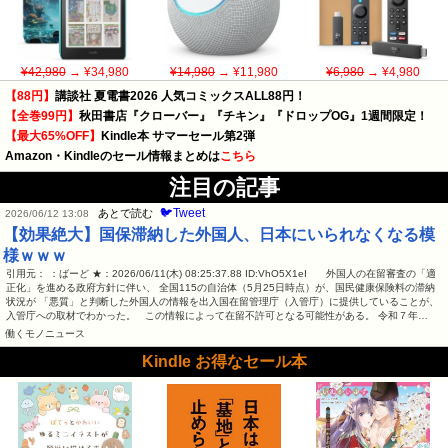
¥42,980
→ ¥34,980
¥14,980
→ ¥11,980
¥6,980
→ ¥4,980
【88円】
講談社 夏電書2026 人気コミックスALL88円！
【全巻99円】
秋田書店『クローバー』『チキン』『ドロップOG』1週間限定！
【最大65%OFF】
Kindle本 サマーセール第2弾
Amazon・Kindleのセール情報まとめは
こちら
注目の記事
🐦Tweet
あとで読む
2026/06/12 13:08
【効果絶大】国保滞納した外国人、日本にいられなくなる模
様ｗｗｗ
引用元： ：ばーど ★：2026/06/11(木) 08:25:37.88 ID:VhO5X1eI 外国人の在留審査の「適
正化」を進める政府方針に伴い、 全国115の自治体（5月25日時点）が、国民健康保険料の滞納
状況が 「悪質」と判断した外国人の情報を出入国在留管理庁（入管庁）に提供していることが、
入管庁への取材でわかった。 この情報によって在留不許可となる可能性がある。 令和７年…
働くモノニュース
Kindle お得なセール本