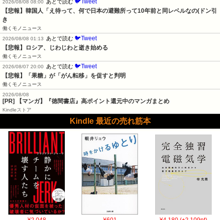
🐦Tweet
あとで読む
2026/08/08 08:00
【悲報】韓国人「え待って、何で日本の避難所って10年前と同レベルなの(ドン引
き
働くモノニュース
🐦Tweet
あとで読む
2026/08/08 01:13
【悲報】ロシア、じわじわと逝き始める
働くモノニュース
🐦Tweet
あとで読む
2026/08/07 20:00
【悲報】「果糖」が「がん転移」を促すと判明
働くモノニュース
2026/08/08
[PR] 【マンガ】『徳間書店』高ポイント還元中のマンガまとめ
Kindleストア
Kindle 最近の売れ筋本