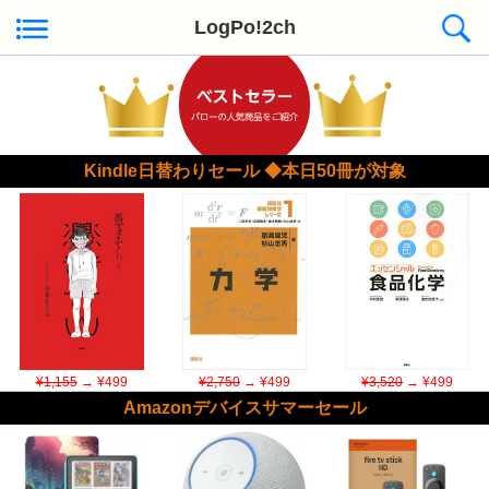
LogPo!2ch
Kindle日替わりセール ◆本日50冊が対象
¥1,155
→ ¥499
¥2,750
→ ¥499
¥3,520
→ ¥499
Amazonデバイスサマーセール