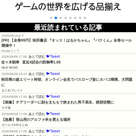
最近読まれている記事
2026/08/19まで
[PR]
【全巻99円】秋田書店 『オッス！はるかちゃん』『バクくん』全巻セール
開催中！
Kindleストア
🐦Tweet
あとで読む
2026/08/08 17:06
佐々木朗希   直近4試合の防御率1.88
MLB NEWS
🐦Tweet
あとで読む
2026/08/08 16:23
秋田県の超エリート幹部、オンライン会見でバスローブ姿にタバコ喫煙。大問題
に
まとめブレイド
🐦Tweet
あとで読む
2026/08/08 17:06
【画像】チアリーダーに顔を太ももで挟まれた男子高生、瞑想状態に
ネギ速
🐦Tweet
あとで読む
2026/08/08 17:06
【急募】登山用のアルファ米を買える場所
ガールズVIPまとめ
🐦Tweet
あとで読む
2026/08/08 17:06