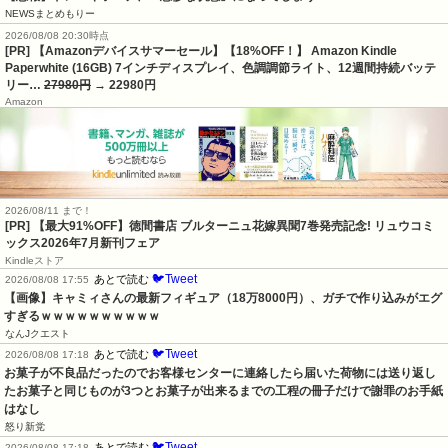
NEWSまとめもりー
2026/08/08 20:30時点
[PR] 【Amazonデバイスサマーセール】【18%OFF！】 Amazon Kindle
Paperwhite (16GB) 7インチディスプレイ、色調調節ライト、12週間持続バッテ
リー…
27980円
→ 22980円
Amazon
2026/08/11 まで！
[PR] 【最大91%OFF】徳間書店 ブルターニュ花嫁異聞7巻発売記念! リュウコミ
ックス2026年7月新刊フェア
Kindleストア
🐦Tweet
あとで読む
2026/08/08 17:55
【画像】キャミィさんの最新フィギュア（18万8000円）、ガチで作り込みがエグ
すぎるｗｗｗｗｗｗｗｗｗｗ
なんJクエスト
🐦Tweet
あとで読む
2026/08/08 17:18
お菓子が不良品だったのでお客様センターに連絡したら届いた荷物には送り返し
たお菓子と同じものが3つとお菓子が出来るまでの工程の冊子だけで謝罪のお手紙
はなし
怒り新党
🐦Tweet
あとで読む
2026/08/08 17:18