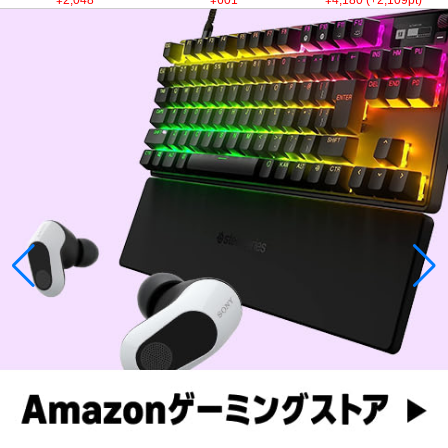
¥2,048
¥601
¥4,180 (+2,109pt)