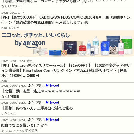
【悲報】伊集院光さん「カレーにじゃがいもはいらない」・・・・・・・・・
なんJクエスト
2026/08/18まで
[PR] 【最大50%OFF】KADOKAWA FLOS COMIC 2026年8月刊新刊連動キャン
ペーン『婚約破棄の悪意は娼館からお返しします』他
Kindleストア
2026/08/08 20:30時点
[PR] 【Amazonデバイスサマーセール】【31%OFF！】 【2023年度グッドデザ
イン賞受賞】Ring Indoor Cam (リング インドアカム) 第2世代 ホワイト | 軽量
小…
4980円
→ 3460円
Ring
🐦Tweet
あとで読む
2026/08/08 17:32
【悲報】坂口杏里、逃走ｗｗｗｗｗｗｗｗｗｗｗ
なんJ PRIDE
🐦Tweet
あとで読む
2026/08/08 18:32
【画像】あのちゃん、上半身ほぼ裸でご乱心
いたしん！
🐦Tweet
あとで読む
2026/08/08 18:32
献血でなにを貰いましたか？
おにひめちゃんの監視部屋