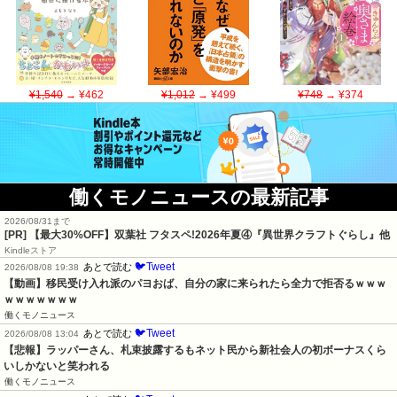
¥1,540
→ ¥462
¥1,012
→ ¥499
¥748
→ ¥374
働くモノニュースの最新記事
2026/08/31まで
[PR] 【最大30%OFF】双葉社 フタスペ!2026年夏④『異世界クラフトぐらし』他
Kindleストア
🐦Tweet
あとで読む
2026/08/08 19:38
【動画】移民受け入れ派のパヨおば、自分の家に来られたら全力で拒否るｗｗｗ
ｗｗｗｗｗｗｗ
働くモノニュース
🐦Tweet
あとで読む
2026/08/08 13:04
【悲報】ラッパーさん、札束披露するもネット民から新社会人の初ボーナスくら
いしかないと笑われる
働くモノニュース