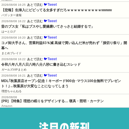
🐦Tweet
あとで読む
2026/08/08 16:25
【悲報】生挿入にビビってる女多すぎだろｗｗｗｗｗｗｗｗｗｗwwww
バズッター速報
🐦Tweet
あとで読む
2026/08/08 16:22
昔のブス女「私はブスやし愛嬌磨いてさっさと結婚するで」
はーとログ
🐦Tweet
あとで読む
2026/08/08 16:20
コメ卸大手さん、営業利益83％減 高値で買い込んだ米が売れず「損切り祭り」開
幕へ
まとめブレイド
🐦Tweet
あとで読む
2026/08/08 16:22
令和八年八月八日八時八分八秒に書き込むスレッド
ガールズVIPまとめ
🐦Tweet
あとで読む
2026/08/08 16:21
MDL｢秋葉原店オープン記念！キーボード900台･マウス100台無料でプレゼン
ト！｣→秋葉原が大変なことになってしまう
理想ちゃんねる
2026/08/08
[PR] 【特集】理想の眠りをデザインする… 寝具・照明・カーテン
Amazon