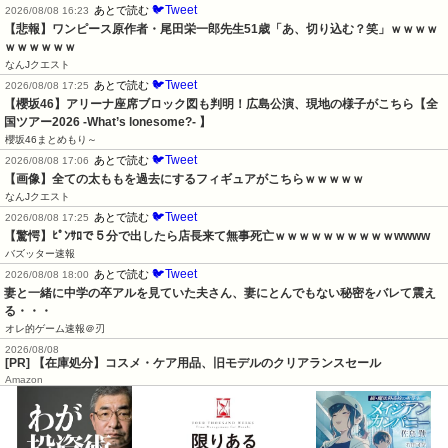
🐦Tweet
あとで読む
2026/08/08 16:23
【悲報】ワンピース原作者・尾田栄一郎先生51歳「あ、切り込む？笑」ｗｗｗｗ
ｗｗｗｗｗｗ
なんJクエスト
🐦Tweet
あとで読む
2026/08/08 17:25
【櫻坂46】アリーナ座席ブロック図も判明！広島公演、現地の様子がこちら【全
国ツアー2026 -What’s lonesome?- 】
櫻坂46まとめもり～
🐦Tweet
あとで読む
2026/08/08 17:06
【画像】全ての太ももを過去にするフィギュアがこちらｗｗｗｗｗ
なんJクエスト
🐦Tweet
あとで読む
2026/08/08 17:25
【驚愕】ﾋﾟﾝｻﾛで５分で出したら店長来て無事死亡ｗｗｗｗｗｗｗｗｗｗwwww
バズッター速報
🐦Tweet
あとで読む
2026/08/08 18:00
妻と一緒に中学の卒アルを見ていた夫さん、妻にとんでもない秘密をバレて震え
る・・・
オレ的ゲーム速報＠刃
2026/08/08
[PR] 【在庫処分】コスメ・ケア用品、旧モデルのクリアランスセール
Amazon