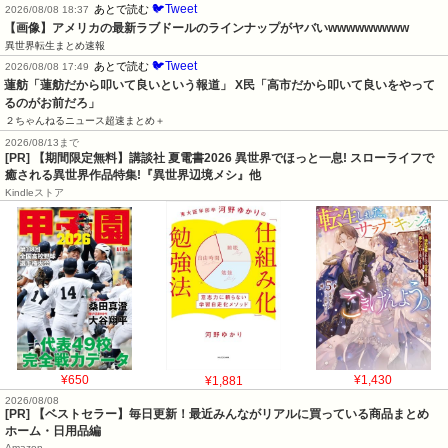
🐦Tweet
あとで読む
2026/08/08 18:37
【画像】アメリカの最新ラブドールのラインナップがヤバいwwwwwwwww
異世界転生まとめ速報
🐦Tweet
あとで読む
2026/08/08 17:49
蓮舫「蓮舫だから叩いて良いという報道」 X民「高市だから叩いて良いをやって
るのがお前だろ」
２ちゃんねるニュース超速まとめ＋
2026/08/13まで
[PR] 【期間限定無料】講談社 夏電書2026 異世界でほっと一息! スローライフで
癒される異世界作品特集!『異世界辺境メシ』他
Kindleストア
¥650
¥1,881
¥1,430
2026/08/08
[PR] 【ベストセラー】毎日更新！最近みんながリアルに買っている商品まとめ
ホーム・日用品編
Amazon