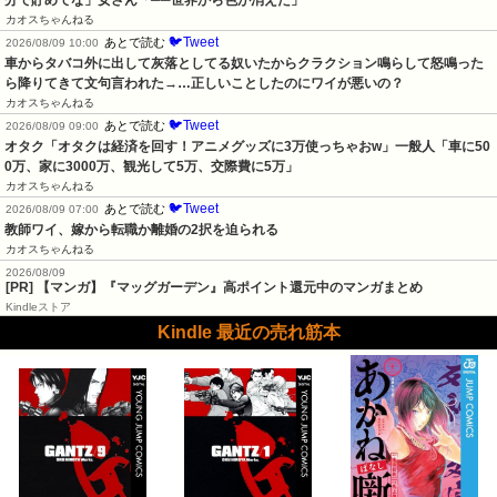
カオスちゃんねる
🐦Tweet
あとで読む
2026/08/09 10:00
車からタバコ外に出して灰落としてる奴いたからクラクション鳴らして怒鳴った
ら降りてきて文句言われた→…正しいことしたのにワイが悪いの？
カオスちゃんねる
🐦Tweet
あとで読む
2026/08/09 09:00
オタク「オタクは経済を回す！アニメグッズに3万使っちゃおw」一般人「車に50
0万、家に3000万、観光して5万、交際費に5万」
カオスちゃんねる
🐦Tweet
あとで読む
2026/08/09 07:00
教師ワイ、嫁から転職か離婚の2択を迫られる
カオスちゃんねる
2026/08/09
[PR] 【マンガ】『マッグガーデン』高ポイント還元中のマンガまとめ
Kindleストア
Kindle 最近の売れ筋本