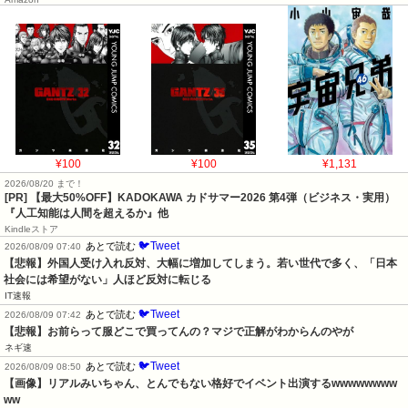
¥100
¥100
¥1,131
2026/08/20 まで！
[PR]
【最大50%OFF】KADOKAWA カドサマー2026 第4弾（ビジネス・実用）
『人工知能は人間を超えるか』他
Kindleストア
🐦Tweet
あとで読む
2026/08/09 07:40
【悲報】外国人受け入れ反対、大幅に増加してしまう。若い世代で多く、「日本
社会には希望がない」人ほど反対に転じる
IT速報
🐦Tweet
あとで読む
2026/08/09 07:42
【悲報】お前らって服どこで買ってんの？マジで正解がわからんのやが
ネギ速
🐦Tweet
あとで読む
2026/08/09 08:50
【画像】リアルみいちゃん、とんでもない格好でイベント出演するwwwwwwww
ww