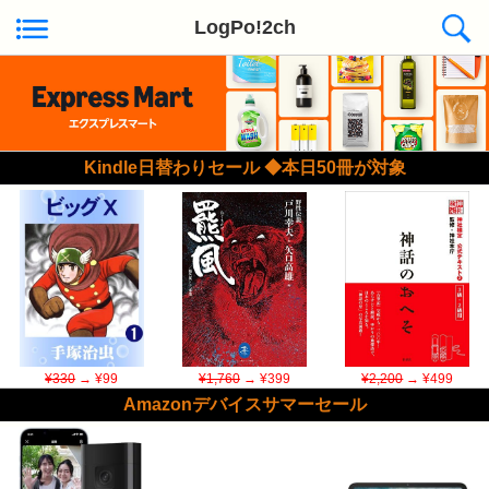
LogPo!2ch
Kindle日替わりセール ◆本日50冊が対象
¥330
→ ¥99
¥1,760
→ ¥399
¥2,200
→ ¥499
Amazonデバイスサマーセール