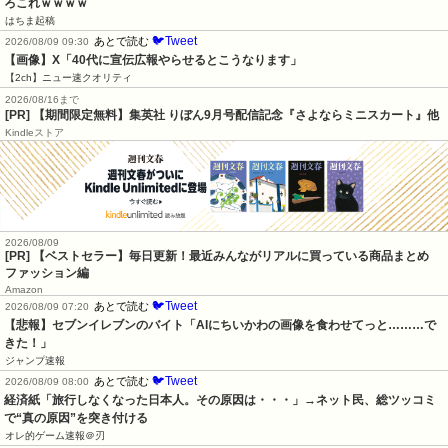
ろこれｗｗｗｗ
はちま起稿
🐦Tweet
あとで読む
2026/08/09 09:30
【画像】X「40代に宣伝広報やらせるとこうなります」
【2ch】ニュー速クオリティ
2026/08/16まで
[PR] 【期間限定無料】集英社 りぼん9月号配信記念『さよならミニスカート』他
Kindleストア
2026/08/09
[PR] 【ベストセラー】毎日更新！最近みんながリアルに買っている商品まとめ
ファッション編
Amazon
🐦Tweet
あとで読む
2026/08/09 07:20
【悲報】セブンイレブンのバイト「AIにちいかわの画像を食わせてっと………で
きた！」
ジャンプ速報
🐦Tweet
あとで読む
2026/08/09 08:00
経済紙「旅行しなくなった日本人。その原因は・・・」→ネット民、総ツッコミ
で“真の原因”を突き付ける
オレ的ゲーム速報＠刃