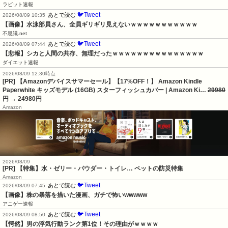
ラビット速報
🐦Tweet
あとで読む
2026/08/09 10:35
【画像】水泳部員さん、全員ギリギリ見えないｗｗｗｗｗｗｗｗｗｗｗ
不思議.net
🐦Tweet
あとで読む
2026/08/09 07:44
【悲報】シカと人間の共存、無理だったｗｗｗｗｗｗｗｗｗｗｗｗｗｗｗ
ダイエット速報
2026/08/09 12:30時点
[PR] 【Amazonデバイスサマーセール】【17%OFF！】 Amazon Kindle
Paperwhite キッズモデル (16GB) スターフィッシュカバー | Amazon Ki…
29980
円
→ 24980円
Amazon
2026/08/09
[PR] 【特集】水・ゼリー・パウダー・トイレ… ペットの防災特集
Amazon
🐦Tweet
あとで読む
2026/08/09 07:45
【画像】株の暴落を描いた漫画、ガチで怖いwwwww
アニゲー速報
🐦Tweet
あとで読む
2026/08/09 08:50
【愕然】男の浮気行動ランク第1位！その理由がｗｗｗｗ