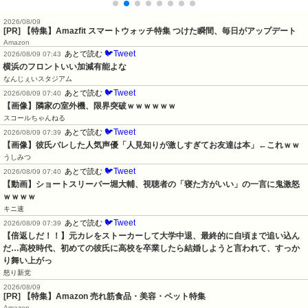
2026/08/09
[PR] 【特集】Amazfit スマートウォッチ特集 つけた瞬間、毎日がアップデート
Amazon
🐦Tweet
あとで読む
2026/08/09 07:43
横浜のフロントいい加減有能よな
なんじぇいスタジアム
🐦Tweet
あとで読む
2026/08/09 07:40
【画像】隣家の室外機、限界突破ｗｗｗｗｗｗ
スコールちゃんねる
🐦Tweet
あとで読む
2026/08/09 07:39
【画像】彼氏バレした人気声優「人見知りが激しすぎてお友達は本」←これｗｗ
うしみつ
🐦Tweet
あとで読む
2026/08/09 07:40
【動画】ショートスリーパー堀大輔、視聴者の「寝た方がいい」の一言に鬼激怒
ｗｗｗｗ
キニ速
🐦Tweet
あとで読む
2026/08/09 07:39
【倍返しだ！！】元カレをストーカーして大学中退、最終的に自頃まで追い込ん
だ…高校時代、初めての彼氏に高校を卒業したら結婚しようと言われて、すっか
り舞い上がっ
怒り新党
2026/08/09
[PR] 【特集】Amazon 売れ筋食品・美容・ペット特集
Amazon