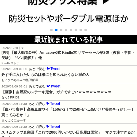
最近読まれている記事
2026/08/20まで
[PR]
【最大65%OFF】Amazon公式 Kindle本 サマーセール第2弾（教育・学参・
受験）『シン読解力』他
Kindleストア
🐦Tweet
あとで読む
2026/08/09 09:00
必ず手に入れたいものは誰にも知られたくない派の人
おにひめちゃんの監視部屋
🐦Tweet
あとで読む
2026/08/09 09:01
【画像】吉野家のステーキ定食、ガチですごいｗｗｗｗｗｗｗｗｗ
なんJ PRIDE
🐦Tweet
あとで読む
2026/08/09 11:30
【白バラ案件】高級豆腐ワイ「150g×2丁で250円か…高いけど美味そうだし一丁
買ってみるか！」
まんぷくにゅーす
🐦Tweet
あとで読む
2026/08/09 11:30
スリムクラブ真栄田「これで2000円いかない日高屋は国宝」→マジで凄すぎるだ