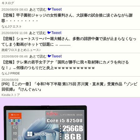
キスログ
🐦Tweet
あとで読む
2026/08/09 08:43
【悲報】甲子園初ジャッジの女性審判さん、大誤審の試合後に涙ぐみながら謝
罪・・・・・・・・・
なんJクエスト
🐦Tweet
あとで読む
2026/08/09 11:08
【悲報】ショートスリーパー堀大輔さん、多数の誹謗中傷で涙が止まらなくなっ
てしまう動画がネットで話題に → ………
政経ワロスまとめニュース♪
🐦Tweet
あとで読む
2026/08/09 08:46
【悲報】テレ東の若手女子アナ「国民が勝手に我々取材陣にカメラを向ける
な！」→何様のつもりだと炎上ｗｗｗｗｗｗｗｗｗｗｗ
なんJ PRIDE
2026/08/09
[PR] 【この一冊】「令和7年下半期 第175回 芥川賞・直木賞」受賞作品『ゾンビ
回収婦』『けんぐゎい』
Kindleストア