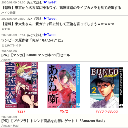
🐦Tweet
あとで読む
2026/08/09 08:00
【悲報】東京から名古屋に帰るワイ、高速道路のライブカメラを見て絶望する
バイク速報
🐦Tweet
あとで読む
2026/08/09 08:00
【悲報】東大生さん、親ガチャ民に対して正論を言ってしまうｗｗｗｗｗ
カナ速
🐦Tweet
あとで読む
2026/08/09 07:54
ワンピース原作者「何が "ちいかわ" だ」
まとめブレイド
2026/08/09
[PR] 【マンガ】Kindle マンガ本 55円セール
Amazon
¥227
¥572
¥770 (+385pt)
2026/08/09
[PR] 【プチプラ】トレンド商品をお得にゲット！『Amazon Haul』
Amazon Haul