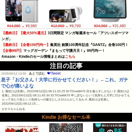
¥14,980
→ ¥8,980
¥12,980
→ ¥8,790
¥34,980
→ ¥31,480
【最終日】【最大50%還元】
3日間限定 マンガ毎週末セール「アツいスポーツマ
ンガ」
【最終日】【全巻100円均一】
集英社 創業100周年記念『GANTZ』全巻100円！
【全巻99円】
マッグガーデン『まもって守護月天！』99円均一！
Amazon・Kindleのセール情報まとめは
こちら
注目の記事
🐦Tweet
あとで読む
2026/06/12 13:00
息子「お父さん！大学に行かせてください！」←これ、ガチ
で心が痛いよな
1: 風吹けば名無し 2022/06/12(日) 08:11:25.25 ID:TICrwW470 目を逸らすしかない 2: 風吹けば
名無し 2022/06/12(日) 08:11:45.30 ID:TICrwW470 申し訳ないという気持ちと大学に行かせても
らって当たり前という気持ちへの腹立たしさがけんかしてるわ 4: 風吹けば名無し
2022/06/12(日) 08:12:15.…
カオスちゃんねる
Kindle お得なセール本