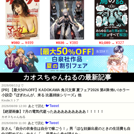
¥980
→ ¥499
¥836
→ ¥380
¥1,089
→ ¥327
カオスちゃんねるの最新記事
2026/08/13まで
[PR] 【最大50%OFF】KADOKAWA 角川文庫 夏フェア2026 第4弾:怖い!ホラー
小説②『ぼぎわんが、来る 比嘉姉妹シリーズ』他
Kindleストア
🐦Tweet
あとで読む
2026/08/09 12:00
【絶望画像】7月の電気代逝ったあああああああああ！！！！！
カオスちゃんねる
🐦Tweet
あとで読む
2026/08/09 11:00
女さん「自分の衣食住は自分で稼ごう！」男「ほな妊娠出産のときの生活費も自
分で貯めてな」女さん「──世界から色が消えた」