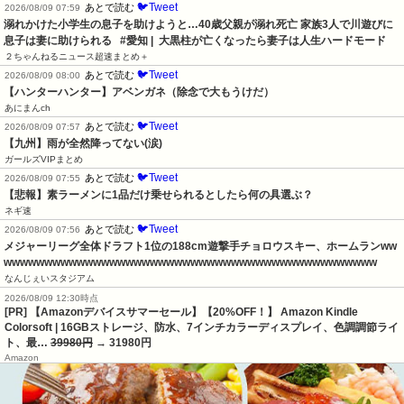
🐦Tweet
あとで読む
2026/08/09 07:59
溺れかけた小学生の息子を助けようと…40歳父親が溺れ死亡 家族3人で川遊びに 
息子は妻に助けられる   #愛知 |  大黒柱が亡くなったら妻子は人生ハードモード
２ちゃんねるニュース超速まとめ＋
🐦Tweet
あとで読む
2026/08/09 08:00
【ハンターハンター】アベンガネ（除念で大もうけだ）
あにまんch
🐦Tweet
あとで読む
2026/08/09 07:57
【九州】雨が全然降ってない(涙)
ガールズVIPまとめ
🐦Tweet
あとで読む
2026/08/09 07:55
【悲報】素ラーメンに1品だけ乗せられるとしたら何の具選ぶ？
ネギ速
🐦Tweet
あとで読む
2026/08/09 07:56
メジャーリーグ全体ドラフト1位の188cm遊撃手チョロウスキー、ホームランww
wwwwwwwwwwwwwwwwwwwwwwwwwwwwwwwwwwwwwwwwwwwwww
なんじぇいスタジアム
2026/08/09 12:30時点
[PR] 【Amazonデバイスサマーセール】【20%OFF！】 Amazon Kindle
Colorsoft | 16GBストレージ、防水、7インチカラーディスプレイ、色調調節ライ
ト、最…
39980円
→ 31980円
Amazon