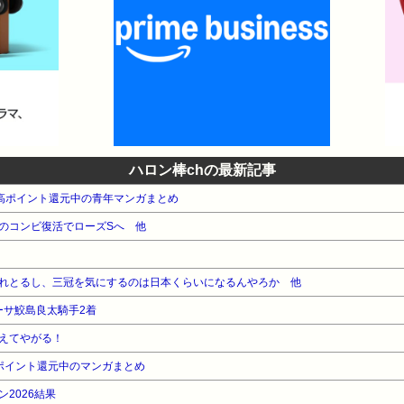
6.mp.L41 9-12-8 340: 名無しさん＠おーぷん 26/06/06(土) 15:48:12 I
(土) 15:48:13 ID:pj.fl.L19 ディーレーン 342: 名無しさん＠おーぷん 26/
45: 名無しさん＠おーぷん 26/06/06(土) 15:48:29 ID:qx.v0.L9
ーぷん 26/06/06(土) 15:48:50 ID:yf.iu.L26 モズアスコ
26/06/06(土) 15:49:22 ID:Fv.yk.L36 >>349 モズアスコ
06(土) 15:49:03 ID:iK.tk.L24 はールメール何してんねん 353: 名無し
場で勝ってる時のルメールはメイン飛ばすで 358: 名無しさん＠おーぷん 26/06/06(土) 
ハロン棒chの最新記事
 もう二度と競馬やらん、じゃあなお前ら もう顔も合わせることもないや
本 高ポイント還元中の青年マンガまとめ
ID:BI.sq.L102 >>358 おうまた明日な 360: 名無しさん＠おーぷん 26/06/06(土
のコンビ復活でローズSへ 他
別馬券攻略ガイド2027 posted with AmaQuick at 2026.06.1
azon.co.jpで詳細を見る 引用元:…
れとるし、三冠を気にするのは日本くらいになるんやろか 他
ーサ鮫島良太騎手2着
えてやがる！
ポイント還元中のマンガまとめ
2026結果