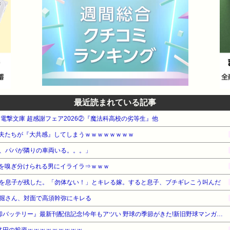
最近読まれている記事
WA 電撃文庫 超感謝フェア2026②『魔法科高校の劣等生』他
夫たちが『大共感』してしまうｗｗｗｗｗｗｗｗ
、パパが隣りの車両いる。。。」
を嗅ぎ分けられる男にイライラ⇒ｗｗｗ
を息子が残した。「勿体ない！」とキレる嫁。すると息子、ブチギレこう叫んだ
堀さん、対面で高須幹弥にキレる
【期間限定無料】集英社 『忘却バッテリー』最新刊配信記念!今年もアツい 野球の季節がきた!新旧野球マンガキャンペーン!