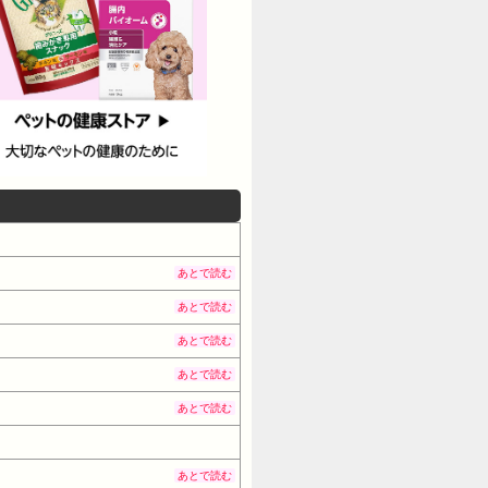
D:cJ.j4.L38 レーン負けてるやんけ😡
06/06(土) 15:48:20
 ディーさんよーやってるのになんでG1乗せ
ット産駒の母父ゴルアでなんで芝使っててん
ット安田記念馬でゴルアダービー5着馬定期
さん＠おーぷん 26/06/06(土)
15:50:03 ID:xP.5v.L5 8
ろうな 359: 名無しさん＠お
) 15:50:14 ID:KG.qh.L1 ほな
2 競馬王編集部 (著) ‎ ガイドワーク
あとで読む
あとで読む
あとで読む
あとで読む
あとで読む
あとで読む