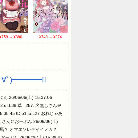
¥759
→ ¥380
¥748
→ ¥374
ﾟ)━━━━!!
26/06/06(土) 15:37:06
2.of.L38 草 257: 名無しさん＠
:38:45 ID:o1.iu.L27 おれじゃあ
しさん＠おーぷん 26/06/06(土)
tk.L24 放馬？ オマエソレデイイノカ？
ぷん 26/06/06(土) 15:39:47