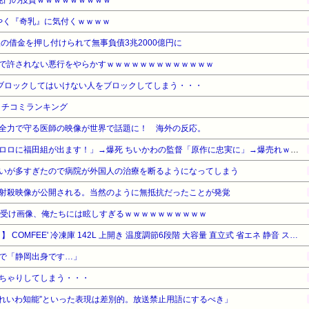
兆円の投資ｗｗｗｗｗｗｗｗｗ
ようやく『奇乳』に気付くｗｗｗｗ
の借金を押し付けられて無事負債3兆2000億円に
で許されない悪行をやらかすｗｗｗｗｗｗｗｗｗｗｗｗｗ
ブロックしてはいけない人をブロックしてしまう・・・
クチコミランキング
全力で守る医師の映像が世界で話題に！ 海外の反応。
【悲報】福田雄一さん「新ケロロに福田組が出ます！」→爆死 ちいかわの監督「原作に忠実に」→爆売れｗｗｗｗｗｗｗｗｗｗ
いが多すぎたので病院が外国人の治療を断るようになってしまう
射殺映像が公開される。当然のように無抵抗だったことが発覚
ち受け画像、俺たちには眩しすぎるｗｗｗｗｗｗｗｗｗｗ
【タイムセール】【12%OFF！】 COMFEE' 冷凍庫 142L 上開き 温度調節6段階 大容量 直立式 省エネ 静音 ストッカー 小型 家庭用 自立式 RCC143WH(E) ホワイト
で「静岡出身です…」
ちゃりしてしまう・・・
“れいわ知能”といった表現は差別的。放送禁止用語にするべき」