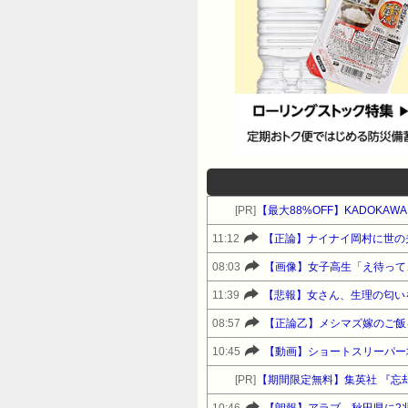
[PR]
【最大88%OFF】KADOKA
11:12
【正論】ナイナイ岡村に世の
08:03
【画像】女子高生「え待って
11:39
【悲報】女さん、生理の匂い
08:57
【正論乙】メシマズ嫁のご飯
10:45
【動画】ショートスリーパー
[PR]