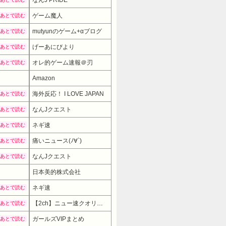
なんJ PRIDE
ゲーム魔人
あとで読む
mutyunのゲーム+αブログ
あとで読む
げーあにびより
あとで読む
オレ的ゲーム速報＠刃
あとで読む
Amazon
海外反応！ I LOVE JAPAN
あとで読む
なんJクエスト
あとで読む
ネギ速
あとで読む
痛いニュース(ﾉ∀`)
あとで読む
なんJクエスト
あとで読む
日本美的株式会社
25800円
→ 22680円 （13:30時
ネギ速
あとで読む
【2ch】ニュー速クオリティ
あとで読む
ガールズVIPまとめ
あとで読む