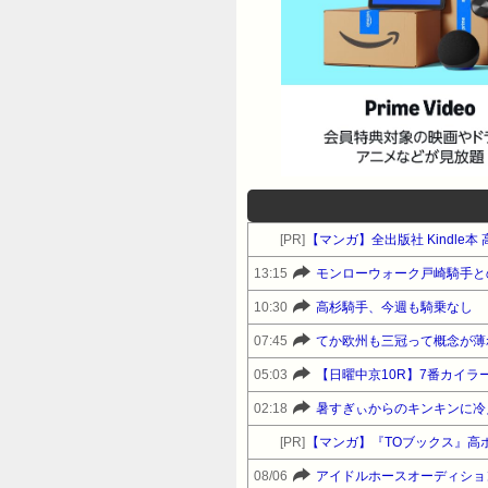
26/06/06(土) 15:48:06 ID:b
341: 名無しさん＠おーぷん 26/06/06
ID:xN.sq.L1 また丹内きてる 3
てくれへんのや 349: 名無しさん＠お
コイツ 354: 名無しさん＠おーぷん 
351: 名無しさん＠おーぷん 26/06/
15:49:08 ID:1F.sq.L13 平
がおらんわ、これじゃ爆死やんけ?
[PR]
【マンガ】全出版社 Kindle
ーぷん 26/06/06(土) 15:50:11 
13:15
モンローウォーク戸崎騎手と
明日 3分で美味しい軸馬が見つかる コース
ス (‎ 2026/8/12) ￥2,300 Am
10:30
高杉騎手、今週も騎乗なし
07:45
てか欧州も三冠って概念が薄
05:03
【日曜中京10R】7番カイラ
02:18
暑すぎぃからのキンキンに冷
[PR]
【マンガ】『TOブックス』高
08/06
アイドルホースオーディション