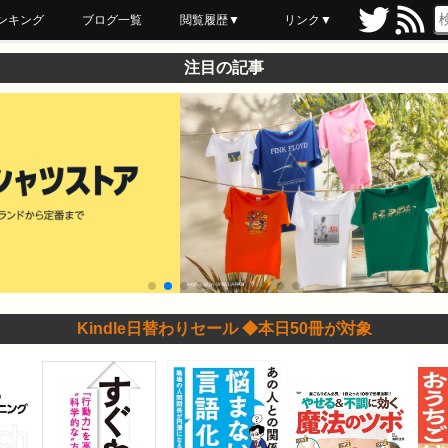
ンキング
ブログ一覧
閲覧履歴▼
リンク▼
ブックマーク
最近読んだ
あとで読む
ネットスーパー
飲食店舗用品
セール情報
注目の記事
Kindle日替わりセール ◆本日50冊が対象