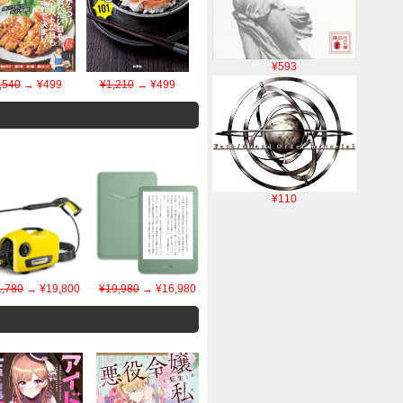
¥593
,540
→ ¥499
¥1,210
→ ¥499
¥110
,780
→ ¥19,800
¥19,980
→ ¥16,980