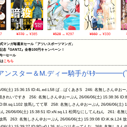
7
¥770
→ ¥385
¥528
→ ¥297
¥660
→ ¥330
on公式マンガ毎週末セール「アツいスポーツマンガ」
年記念『GANTZ』全巻100円キャンペーン！
円均一セール
めは
こちら
ンスター＆M.ディー騎手がｷﾀ━━━━(ﾟ∀
6(土) 15:36:15 ID:4L.ed.L58 ば…ばくあきS 246: 名無しさん＠おーぷん 
畑きれいですき 256: 名無しさん＠おーぷん 26/06/06(土) 15:38:36 ID:8
7 ID:BI.sq.L102 放馬してて草 258: 名無しさん＠おーぷん 26/06/06(土) 15
/06/06(土) 15:38:51 ID:xN.sq.L1 松岡なにしてんねん 261: 名無
京11R 2放馬 263: 名無しさん＠おーぷん 26/06/06(土) 15:39:08 ID:iK.
6(土) 15:39:27 ID:9D.v0.L26 ガッツリ走ってんな 268: 名無しさん＠おー