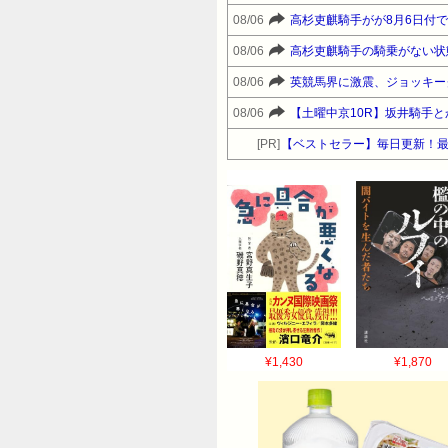
08/06
高杉吏麒騎手がが8月6日付
08/06
高杉吏麒騎手の騎乗がない状
08/06
英競馬界に激震、ジョッキー
08/06
【土曜中京10R】坂井騎手
[PR]
【ベストセラー】毎日更新！
¥1,430
¥1,870