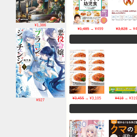
¥1,386
¥1,485
→ ¥499
¥3,828
→ ¥4
¥3,455
→ ¥3,105
¥418
→ ¥31
¥927