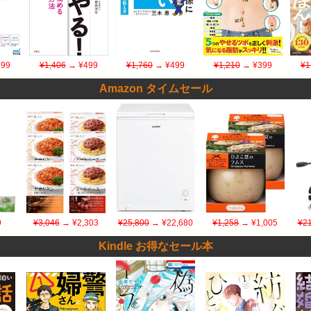
99
¥1,406
→ ¥499
¥1,760
→ ¥499
¥1,210
→ ¥399
¥1
Amazon タイムセール
9
¥3,046
→ ¥2,303
¥25,800
→ ¥22,680
¥1,258
→ ¥1,005
¥21
Kindle お得なセール本