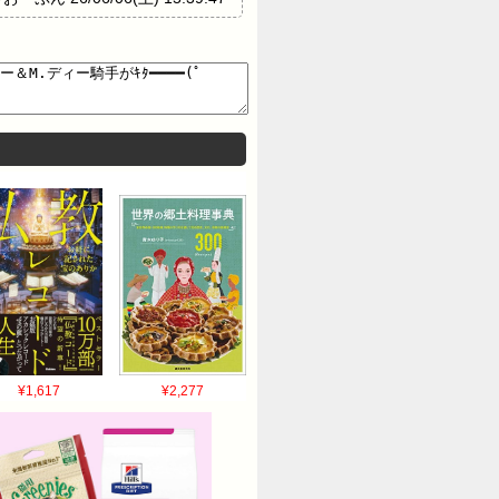
6/06(土) 15:40:08
9:50 ID:es.v0.L14 返し馬足
ラパカラで草 277: 名無しさん＠おー
ったっけ 281: 名無しさん＠おーぷん
82: 名無しさん＠おーぷん
5:41:33 ID:0A.iu.L10 あ、捕ま
無しさん＠おーぷん 26/06/06(土)
L26 そらそうよ 296: 名無しさん＠おーぷ
6/06(土) 15:43:19
pj.fl.L19 そらそうよ 寧ろあれだけ
v.L5 この頭数なら最低人気もあると
しさん＠おーぷん 26/06/06(土)
L102 逃げの和生か やばいな 326: 名
¥1,617
¥2,277
/06/06(土) 15:47:02
ID:0D.qh.L24 ルメールさあ
06/06(土) 15:47:48
6 外やな 339: 名無しさん＠おーぷん