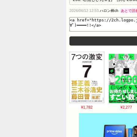
ID:pj.fl.L19 買ってない馬の
2026/06/12 12:53
ハロン棒ch
あとで読
ID:qx.v0.L9 >>268 買ってる
りなかったんやね 274: 名無しさん＠
ぷん 26/06/06(土) 15:41
26/06/06(土) 15:41:47 
26/06/06(土) 15:41:55 ID:c
っとる 286: 名無しさん＠おーぷん 26
15:42:23 ID:za.tk.L50 2
ん 26/06/06(土) 15:42:47 
ID:n3.iu.L45 >>296 なんで買
走って除外しませんなんてあり得るんか 3
思ってな 323: 名無しさん＠おーぷん 2
15:46:57 ID:b6.mp.L41 ル
¥1,782
¥2,277
無しさん＠おーぷん 26/06/06(土) 1
ID:qx.v0.L9 メイショウツヨキ行
333: 名無しさん＠おーぷん 26/06/06
ID:0D.qh.L24 何してんねんマジで