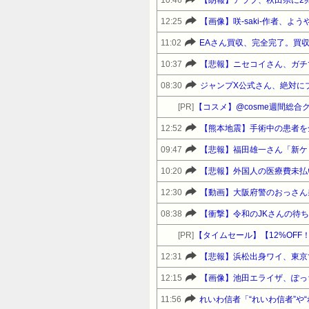
10:46
【朗報】アラブ、秋田県に2
12:25
【画像】咲-saki-作者、
11:02
EAさん買収、完全完了。買収
10:37
【悲報】ニセコイさん、ガチ
08:30
ジャンプX公式さん、絶対に
[PR]
【コスメ】@cosme週間総合
12:52
【熊本地震】手術中の患者を
09:47
10:20
【悲報】外国人の医療費未払
12:30
【動画】大阪府警のおっさん
08:38
【衝撃】令和のJKさんの待
[PR]
12:31
【悲報】浜松出身ワイ、東京
12:15
【画像】池田エライザ、ぽっ
11:56
れいわ信者「“れいわ信者”や