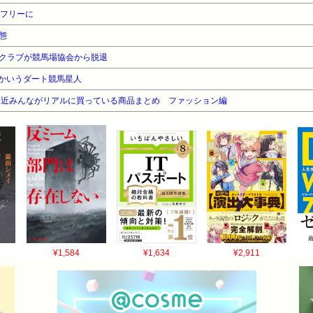
でフリーに
態
クラブが競馬場協会から脱退
とかいうダート競馬星人
最近みんながリアルに買っている商品まとめ ファッション編
¥1,584
¥1,634
¥2,911