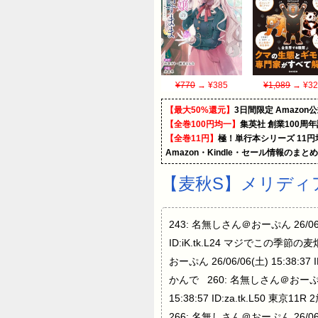
¥770
→ ¥385
¥1,089
→ ¥32
【最大50%還元】
3日間限定 Amaz
【全巻100円均一】
集英社 創業100周
【全巻11円】
極！単行本シリーズ 11
Amazon・Kindle・セール情報のまと
【麦秋S】メリディア
243: 名無しさん＠おーぷん 26/06/0
ID:iK.tk.L24 マジでこの季節の麦
おーぷん 26/06/06(土) 15:38:3
かんで 260: 名無しさん＠おーぷん 26
15:38:57 ID:za.tk.L50 東
266: 名無しさん＠おーぷん 26/06/0