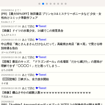
2026/08/14 まで！
[PR] 【最大50%OFF】秋田書店 プリンセス&ミステリーボニータなど 少女・女
性向けコミック準新作フェア
Kindleストア
🐦Tweet
あとで読む
2026/08/10 07:06
【画像】ドイツの水着少女、14歳でこの発育具合
なんJクエスト
🐦Tweet
あとで読む
2026/08/10 05:33
中山秀征「俺とさんまさんだけなんだって」高級焼き肉店「叙々苑」で受ける特
別待遇を告白
ガールズVIPまとめ
🐦Tweet
あとで読む
2026/08/10 09:30
【悲報】最近のキッズ、『ドラゴンボール』の名場面「だから滅びた」の意味が
理解できず「◯◯◯◯！」だと怒ってしまう…
はちま起稿
🐦Tweet
あとで読む
2026/08/10 10:31
【🇨🇳悲報】三峡ダム、全力放水開始
ネギ速
🐦Tweet
あとで読む
2026/08/10 08:35
【画像】磯山さやかの経験人数ｗｗｗｗｗｗｗｗｗｗｗｗｗｗｗｗｗｗ
不思議.net
2026/08/10
[PR] 【Audible】Amazonのオーディオブック 20万以上の対象作品が聴き放題！