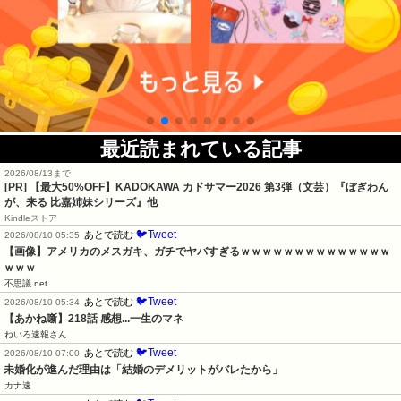
最近読まれている記事
2026/08/13まで
[PR]
【最大50%OFF】KADOKAWA カドサマー2026 第3弾（文芸）『ぼぎわん
が、来る 比嘉姉妹シリーズ』他
Kindleストア
🐦Tweet
あとで読む
2026/08/10 05:35
【画像】アメリカのメスガキ、ガチでヤバすぎるｗｗｗｗｗｗｗｗｗｗｗｗｗｗ
ｗｗｗ
不思議.net
🐦Tweet
あとで読む
2026/08/10 05:34
【あかね噺】218話 感想...一生のマネ
ねいろ速報さん
🐦Tweet
あとで読む
2026/08/10 07:00
未婚化が進んだ理由は「結婚のデメリットがバレたから」
カナ速