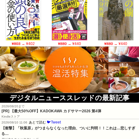
¥803
→ ¥402
¥880
→ ¥440
¥880
→ ¥440
デジタルニューススレッドの最新記事
2026/08/20まで
[PR]
【最大50%OFF】KADOKAWA カドサマー2026 第4弾
Kindleストア
🐦Tweet
あとで読む
2026/08/10 11:06
【衝撃】「秋葉原」がつまらなくなった理由、ついに判明！！これは…悲しすぎ
る…