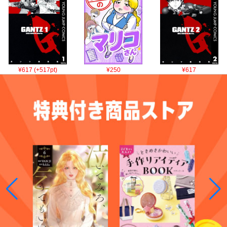
¥617 (+517pt)
¥250
¥617