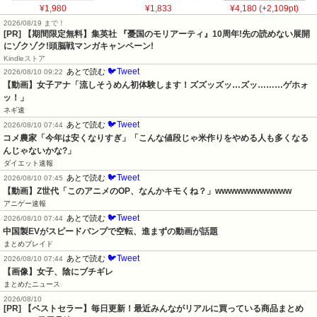
¥1,980
¥1,833
¥4,180 (+2,109pt)
2026/08/19 まで！
[PR] 【期間限定無料】集英社 『憂国のモリアーティ』10周年!先の読めない展開
にゾクゾク!頭脳戦マンガキャンペーン!
Kindleストア
🐦Tweet
あとで読む
2026/08/10 09:22
【動画】女子アナ「流しそうめん初体験します！ズズッズッ…ズッ………ゲホォ
ッ！」
ネギ速
🐦Tweet
あとで読む
2026/08/10 07:44
コメ農家「今年は安くなりすぎ」「こんな値段じゃ米作りをやめる人も多くなる
んじゃないかな?」
ダイエット速報
🐦Tweet
あとで読む
2026/08/10 07:45
【動画】Z世代「このアニメのOP、なんかキモくね？」wwwwwwwwwwww
アニゲー速報
🐦Tweet
あとで読む
2026/08/10 07:44
中国製EVがスピードバンプで空転、進まずの動画が話題
まとめブレイド
🐦Tweet
あとで読む
2026/08/10 07:44
【画像】女子、陰にブチギレ
まとめたニュース
2026/08/10
[PR] 【ベストセラー】毎日更新！最近みんながリアルに買っている商品まとめ