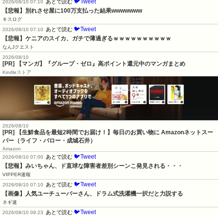
🐦Tweet
あとで読む
2026/08/10 07:10
【悲報】別れさせ屋に100万支払った結果wwwwwww
キスログ
🐦Tweet
あとで読む
2026/08/10 07:10
【悲報】ケニアのスイカ、ガチで薄過ぎるｗｗｗｗｗｗｗｗｗｗ
なんJクエスト
2026/08/10
[PR] 【マンガ】『グループ・ゼロ』高ポイント還元中のマンガまとめ
Kindleストア
2026/08/10
[PR] 【生鮮食品を最短2時間でお届け！】毎日のお買い物に Amazonネットスー
パー（ライフ・バロー・成城石井）
Amazon
🐦Tweet
あとで読む
2026/08/10 07:00
【悲報】みいちゃん、ド直球な障害者差別シーンこ発見される・・・
VIPPER速報
🐦Tweet
あとで読む
2026/08/10 07:10
【画像】人気ユーチューバーさん、ドラム式洗濯機一択だと力説する
ネギ速
🐦Tweet
あとで読む
2026/08/10 09:23