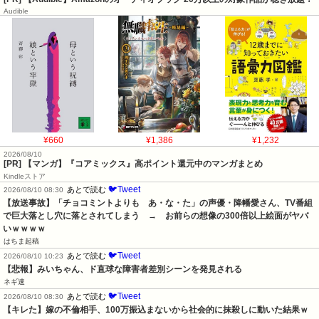
Audible
¥660
¥1,386
¥1,232
2026/08/10
[PR] 【マンガ】『コアミックス』高ポイント還元中のマンガまとめ
Kindleストア
🐦Tweet
あとで読む
2026/08/10 08:30
【放送事故】「チョコミントよりも　あ・な・た」の声優・降幡愛さん、TV番組
で巨大落とし穴に落とされてしまう　→　お前らの想像の300倍以上絵面がヤバ
いｗｗｗｗ
はちま起稿
🐦Tweet
あとで読む
2026/08/10 10:23
【悲報】みいちゃん、ド直球な障害者差別シーンを発見される
ネギ速
🐦Tweet
あとで読む
2026/08/10 08:30
【キレた】嫁の不倫相手、100万振込まないから社会的に抹殺しに動いた結果ｗ