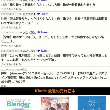
🐦Tweet
あとで読む
2026/08/10 12:00
バカ「撮り鉄って意味わからん」←むしろ撮り鉄が一番意味わかるやろ
カオスちゃんねる
🐦Tweet
あとで読む
2026/08/10 11:00
社長「陸上部作りたいんだけどやらん？」俺「嫌です」社長「活動時間は出勤扱
いで手当出すよ？」俺「…」
カオスちゃんねる
🐦Tweet
あとで読む
2026/08/10 10:00
【悲報】婚活女子(35)「え、まって、もしかして私、牛と結婚するしかない感
じ……？」
カオスちゃんねる
🐦Tweet
あとで読む
2026/08/10 09:00
日本「はいっ死刑確定、ぶっ殺します」他国「犯罪者であっても人権を尊重しま
す」→…結果これなんだがどっちが正論？
カオスちゃんねる
2026/08/10 14:00時点
[PR] 【Amazonデバイスサマーセール】【15%OFF！】 【2023年度グッドデザ
イン賞受賞】Ring Stick Up Cam Battery (リング スティックアップカム バッ…
8980円
→ 7600円
Ring
Kindle 最近の売れ筋本