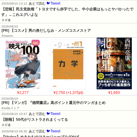
🐦Tweet
あとで読む
2026/08/10 13:12
【悲報】民主党政権「トヨタですら赤字でした、中小企業はもっとヤバかったで
す」←これエグいよな
ネギ速
2026/08/10
[PR] 【コスメ】男の身だしなみ・メンズコスメストア
Amazon
¥2,277
¥2,750 (+1,375pt)
¥1,693
2026/08/10
[PR] 【マンガ】『徳間書店』高ポイント還元中のマンガまとめ
Kindleストア
🐦Tweet
あとで読む
2026/08/10 10:47
【朗報】50代がリストラされまくってる
ネギ速
🐦Tweet
あとで読む
2026/08/10 09:30