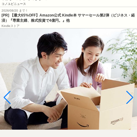
コノユビニュース
2026/08/20 まで！
[PR]
【最大65%OFF】Amazon公式 Kindle本 サマーセール第2弾（ビジネス・経
済）『専業主婦、株式投資で4億円。』他
Kindleストア