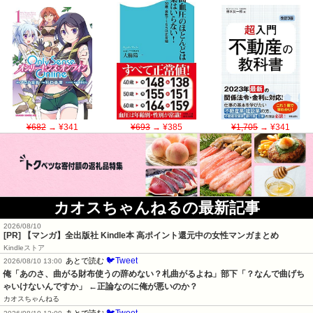
¥682
→ ¥341
¥693
→ ¥385
¥1,705
→ ¥341
カオスちゃんねるの最新記事
2026/08/10
[PR] 【マンガ】全出版社 Kindle本 高ポイント還元中の女性マンガまとめ
Kindleストア
🐦Tweet
あとで読む
2026/08/10 13:00
俺「あのさ、曲がる財布使うの辞めない？札曲がるよね」部下「？なんで曲げち
ゃいけないんですか」 ←正論なのに俺が悪いのか？
カオスちゃんねる