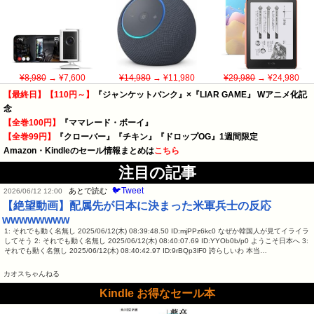
¥8,980
→ ¥7,600
¥14,980
→ ¥11,980
¥29,980
→ ¥24,980
【最終日】【110円～】
『ジャンケットバンク』×『LIAR GAME』 Wアニメ化記
念
【全巻100円】
『ママレード・ボーイ』
【全巻99円】
『クローバー』『チキン』『ドロップOG』1週間限定
Amazon・Kindleのセール情報まとめは
こちら
注目の記事
🐦Tweet
あとで読む
2026/06/12 12:00
【絶望動画】配属先が日本に決まった米軍兵士の反応
wwwwwwww
1: それでも動く名無し 2025/06/12(木) 08:39:48.50 ID:mjPPz6kc0 なぜか韓国人が見てイライラ
してそう 2: それでも動く名無し 2025/06/12(木) 08:40:07.69 ID:YYOb0b/p0 ようこそ日本へ 3:
それでも動く名無し 2025/06/12(木) 08:40:42.97 ID:9rBQp3lF0 誇らしいわ 本当…
カオスちゃんねる
Kindle お得なセール本