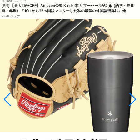
2026/08/20 まで！
[PR]
【最大65%OFF】Amazon公式 Kindle本 サマーセール第2弾（語学・辞事
典・年鑑）『ゼロから12ヵ国語マスターした私の最強の外国語習得法』他
Kindleストア