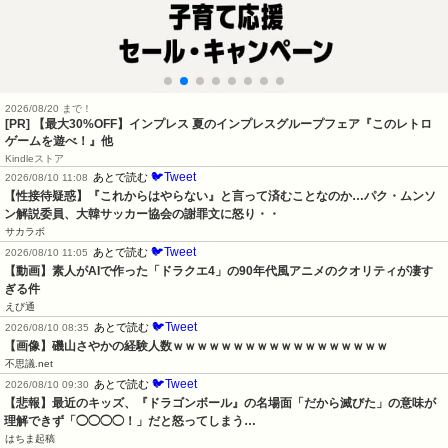
2026/08/20 まで！
[PR]
【最大30%OFF】インプレス 夏のインプレスグループフェア『このレトロ
ゲームを遊べ！』他
Kindleストア
🐦Tweet
あとで読む
2026/08/10 11:08
【性接待疑惑】『これからはやらない』と言って済むことなのか…パク・ムンソ
ン解説委員、大韓サッカー協会の謝罪文に怒り・・
サカラボ
🐦Tweet
あとで読む
2026/08/10 11:05
【動画】素人がAIで作った「ドラクエ4」の90年代風アニメのクオリティが凄す
ぎる件
えび通
🐦Tweet
あとで読む
2026/08/10 08:35
【画像】磯山さやかの経験人数ｗｗｗｗｗｗｗｗｗｗｗｗｗｗｗｗｗｗ
不思議.net
🐦Tweet
あとで読む
2026/08/10 09:30
【悲報】最近のキッズ、『ドラゴンボール』の名場面「だから滅びた」の意味が
理解できず「◯◯◯◯！」だと怒ってしまう…
はちま起稿