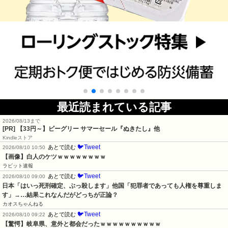
最近読まれている記事
2026/08/13まで
[PR]
【33円～】ビーグリー サマーセール『ぬきたし』他
Kindleストア
🐦Tweet
あとで読む
2026/08/10 10:50
【画像】白人のケツｗｗｗｗｗｗｗｗ
ラビット速報
🐦Tweet
あとで読む
2026/08/10 09:00
日本「はいっ死刑確定、ぶっ殺します」他国「犯罪者であっても人権を尊重しま
す」→…結果これなんだがどっちが正論？
カオスちゃんねる
🐦Tweet
あとで読む
2026/08/10 09:22
【驚愕】岐阜県、意外と都会だったｗｗｗｗｗｗｗｗｗｗ