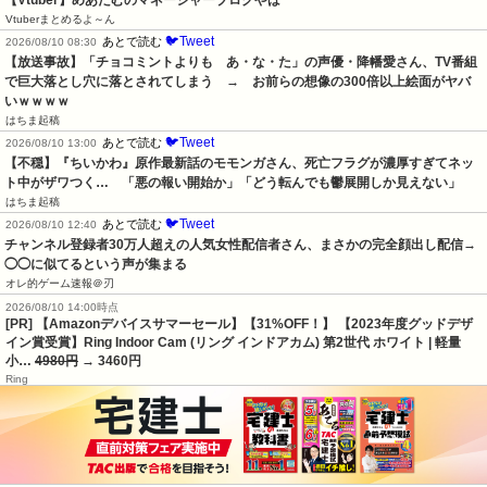
【Vtuber】めあたむのマネージャーブログやば
Vtuberまとめるよ～ん
🐦Tweet
あとで読む
2026/08/10 08:30
【放送事故】「チョコミントよりも　あ・な・た」の声優・降幡愛さん、TV番組
で巨大落とし穴に落とされてしまう　→　お前らの想像の300倍以上絵面がヤバ
いｗｗｗｗ
はちま起稿
🐦Tweet
あとで読む
2026/08/10 13:00
【不穏】『ちいかわ』原作最新話のモモンガさん、死亡フラグが濃厚すぎてネッ
ト中がザワつく…　「悪の報い開始か」「どう転んでも鬱展開しか見えない」
はちま起稿
🐦Tweet
あとで読む
2026/08/10 12:40
チャンネル登録者30万人超えの人気女性配信者さん、まさかの完全顔出し配信→
◯◯に似てるという声が集まる
オレ的ゲーム速報＠刃
2026/08/10 14:00時点
[PR] 【Amazonデバイスサマーセール】【31%OFF！】 【2023年度グッドデザ
イン賞受賞】Ring Indoor Cam (リング インドアカム) 第2世代 ホワイト | 軽量
小…
4980円
→ 3460円
Ring