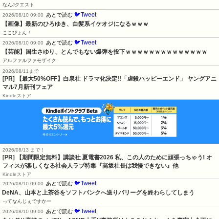
なんJクエスト
🐦Tweet
あとで読む
2026/08/10 09:00
【画像】最新のひろゆき、白髪系イケオジになるｗｗｗ
ここぴょん！
🐦Tweet
あとで読む
2026/08/10 09:00
【芸能】国生さゆり、とんでもない爆弾を投下ｗｗｗｗｗｗｗｗｗｗｗｗｗｗ
アルファルファモザイク
2026/08/11まで
[PR] 【最大50%OFF】白泉社 ドラマ化決定!!「虐殺ハッピーエンド」 ヤングアニ
マル7月新刊フェア
Kindleストア
2026/08/13 まで！
[PR] 【期間限定無料】講談社 夏電書2026 私、この人のために頑張っちゃう! オ
フィスが楽しくなる社会人ラブ特集『高坂社長は我慢できない』他
Kindleストア
🐦Tweet
あとで読む
2026/08/10 09:00
DeNA、山本と上茶谷をソフトバンクへ送りパリーグを終わらしてしまう
ってなんじぇですかー
🐦Tweet
あとで読む
2026/08/10 09:00