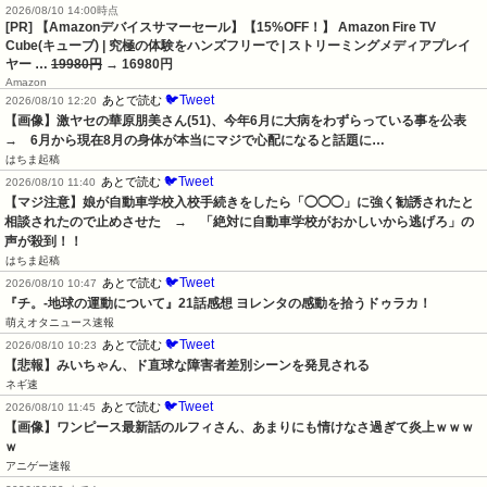
2026/08/10 14:00時点
[PR] 【Amazonデバイスサマーセール】【15%OFF！】 Amazon Fire TV
Cube(キューブ) | 究極の体験をハンズフリーで | ストリーミングメディアプレイ
ヤー …
19980円
→ 16980円
Amazon
🐦Tweet
あとで読む
2026/08/10 12:20
【画像】激ヤセの華原朋美さん(51)、今年6月に大病をわずらっている事を公表　
→　6月から現在8月の身体が本当にマジで心配になると話題に…
はちま起稿
🐦Tweet
あとで読む
2026/08/10 11:40
【マジ注意】娘が自動車学校入校手続きをしたら「◯◯◯」に強く勧誘されたと
相談されたので止めさせた　→　「絶対に自動車学校がおかしいから逃げろ」の
声が殺到！！
はちま起稿
🐦Tweet
あとで読む
2026/08/10 10:47
『チ。-地球の運動について』21話感想 ヨレンタの感動を拾うドゥラカ！
萌えオタニュース速報
🐦Tweet
あとで読む
2026/08/10 10:23
【悲報】みいちゃん、ド直球な障害者差別シーンを発見される
ネギ速
🐦Tweet
あとで読む
2026/08/10 11:45
【画像】ワンピース最新話のルフィさん、あまりにも情けなさ過ぎて炎上ｗｗｗ
ｗ
アニゲー速報