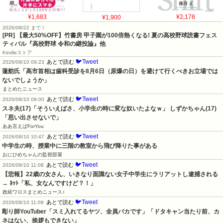
¥1,683
¥1,900
¥2,178
2026/08/22 まで！
[PR] 【最大50%OFF】竹書房 甲子園が100倍熱くなる! 夏の高校野球読書フェス
ティバル『高校野球 令和の継投論』他
Kindleストア
🐦Tweet
あとで読む
2026/08/10 09:23
蓮舫氏「高市首相は歯科受診を8月6日（原爆の日）を避けて行くべきお立場では
ないでしょうか」
まとめたニュース
🐦Tweet
あとで読む
2026/08/10 09:00
スネ夫(17)「そういえばさ、小学生の時に変な奴いたよなｗ」 しずかちゃん(17)
「思い出させないで」
ああ言えばForYou
🐦Tweet
あとで読む
2026/08/10 10:47
中学生の時、授業中に三階の教室から飛び降りた事がある
おにひめちゃんの監視部屋
🐦Tweet
あとで読む
2026/08/10 11:08
【悲報】22歳の女さん、いきなり面識ない女子中学生にラリアットし逮捕される 
→ ﾈｯﾄ「私、女なんですけど？！」
政経ワロスまとめニュース♪
🐦Tweet
あとで読む
2026/08/10 11:09
彫り師YouTuber「スミ入れてるヤツ、全員バカです」「ドタキャン当たり前、カ
ネはない、挨拶もできない」