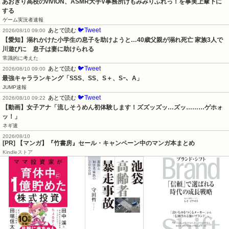
あおぎり高校のviviON、ASMR大手V事務所けもみみりふれっ！を事実上傘下に
する
ゲーム実況者速報
🐦Tweet
あとで読む
2026/08/10 09:00
【愛知】溺れかけた小学生の息子を助けようと…40歳父親が溺れ死亡 家族3人で
川遊びに　息子は妻に助けられる
常識的に考えた
🐦Tweet
あとで読む
2026/08/10 09:00
最強キャラランキング「SSS、SS、S＋、Sｰ、A」
JUMP速報
🐦Tweet
あとで読む
2026/08/10 09:22
【動画】女子アナ「流しそうめん初体験します！ズズッズッ…ズッ………ゲホォ
ッ！」
ネギ速
2026/08/10
[PR] 【マンガ】『竹書房』セール・キャンペーン中のマンガ本まとめ
Kindleストア