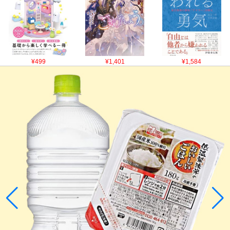
¥499
¥1,401
¥1,584