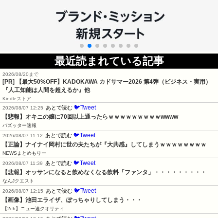
最近読まれている記事
2026/08/20まで
[PR]
【最大50%OFF】KADOKAWA カドサマー2026 第4弾（ビジネス・実用）
『人工知能は人間を超えるか』他
Kindleストア
🐦Tweet
あとで読む
2026/08/07 12:25
【悲報】オキニの嬢に70回以上通ったらｗｗｗｗｗｗｗｗｗwwww
バズッター速報
🐦Tweet
あとで読む
2026/08/07 11:12
【正論】ナイナイ岡村に世の夫たちが『大共感』してしまうｗｗｗｗｗｗｗｗ
NEWSまとめもりー
🐦Tweet
あとで読む
2026/08/07 11:39
【悲報】オッサンになると飲めなくなる飲料「ファンタ」・・・・・・・・・
なんJクエスト
🐦Tweet
あとで読む
2026/08/07 12:15
【画像】池田エライザ、ぽっちゃりしてしまう・・・
【2ch】ニュー速クオリティ