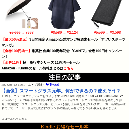
¥2,099
→ ¥998
¥3,580
→ ¥2,124
¥5,599
→ ¥3,598
【最大50%還元】
3日間限定 Amazon公式マンガ毎週末セール「アツいスポーツ
マンガ」
【全巻100円均一】
集英社 創業100周年記念『GANTZ』全巻100円キャンペー
ン！
【全巻11円】
極！単行本シリーズ 11円均一セール
Amazon・Kindleのセール情報まとめは
こちら
注目の記事
🐦Tweet
あとで読む
2026/06/12 11:42
【画像】スマートグラス元年。何ができるの？使えそう？
1: 以下、ニュー速クオリティでお送りします 2026/06/10(水) 18:13:58.74 ID:3q88ZPA60 ●?
2BP(6555) 2026年は国内外問わず多くのブランドがスマートグラスの新製品を発売してお
り、実質的な「スマートグラス元年」というべき盛り上がりを見せています。一方、新製品が溢
れていて、ユーザー視点では既知のブランドの製品しか見えてきづらい状況も否めません…
スコールちゃんねる
Kindle お得なセール本