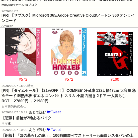
mutyunのゲーム+αブログ
2026/08/07
[PR] 【サブスク】Microsoft 365/Adobe Creative Cloud/ノートン 360 オンライ
ンコード
Amazon
¥572
¥572
¥100
2026/08/07 16:00時点
[PR] 【タイムセール】【21%OFF！】 COMFEE' 冷蔵庫 132L 幅47cm 大容量 急
冷モード 耐熱天板 省エネ コンパクト スリム 小型 右開き 2ドア 一人暮らし
RCT…
27800円
→ 21980円
日本美的株式会社
🐦Tweet
あとで読む
2026/08/07 10:37
【悲報】前輪が2輪あるバイク
ネギ速
🐦Tweet
あとで読む
2026/08/07 10:20
【朗報】「ほの暮らしの庭」、100時間遊べてストーリーも面白いスタバレの上