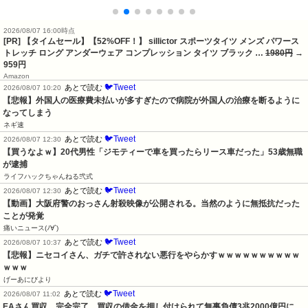
2026/08/07 16:00時点
[PR] 【タイムセール】【52%OFF！】 sillictor スポーツタイツ メンズ パワース
トレッチ ロング アンダーウェア コンプレッション タイツ ブラック …
1980円
→
959円
Amazon
🐦Tweet
あとで読む
2026/08/07 10:20
【悲報】外国人の医療費未払いが多すぎたので病院が外国人の治療を断るように
なってしまう
ネギ速
🐦Tweet
あとで読む
2026/08/07 12:30
【買うなよｗ】20代男性「ジモティーで車を買ったらリース車だった」53歳無職
が逮捕
ライフハックちゃんねる弐式
🐦Tweet
あとで読む
2026/08/07 12:30
【動画】大阪府警のおっさん射殺映像が公開される。当然のように無抵抗だった
ことが発覚
痛いニュース(ﾉ∀`)
🐦Tweet
あとで読む
2026/08/07 10:37
【悲報】ニセコイさん、ガチで許されない悪行をやらかすｗｗｗｗｗｗｗｗｗｗ
ｗｗｗ
げーあにびより
🐦Tweet
あとで読む
2026/08/07 11:02
EAさん買収、完全完了。買収の借金を押し付けられて無事負債3兆2000億円に