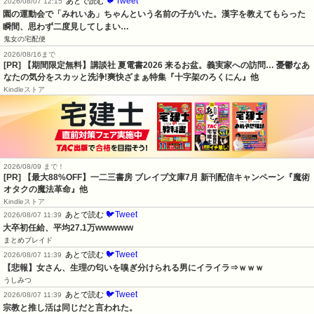
🐦Tweet
あとで読む
2026/08/07 12:15
園の運動会で「みれいあ」ちゃんという名前の子がいた。漢字を教えてもらった
瞬間、思わず二度見してしまい…
鬼女の宅配便
2026/08/16まで
[PR] 【期間限定無料】講談社 夏電書2026 来るお盆。義実家への訪問… 憂鬱なあ
なたの気分をスカッと洗浄!爽快ざまぁ特集『十字架のろくにん』他
Kindleストア
2026/08/09 まで！
[PR] 【最大88%OFF】一二三書房 ブレイブ文庫7月 新刊配信キャンペーン『魔術
オタクの魔法革命』他
Kindleストア
🐦Tweet
あとで読む
2026/08/07 11:39
大卒初任給、平均27.1万wwwwww
まとめブレイド
🐦Tweet
あとで読む
2026/08/07 11:39
【悲報】女さん、生理の匂いを嗅ぎ分けられる男にイライラ⇒ｗｗｗ
うしみつ
🐦Tweet
あとで読む
2026/08/07 11:39
宗教と推し活は同じだと言われた。