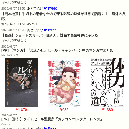
ガールズVIPまとめ
🐦Tweet
あとで読む
2026/08/07 12:52
【熊本地震】手術中の患者を全力で守る医師の映像が世界で話題に！　海外の反
応。
海外反応！ I LOVE JAPAN
🐦Tweet
あとで読む
2026/08/07 10:45
【動画】ショートスリーパー堀さん、対面で高須幹弥にキレる
ガールズVIPまとめ
2026/08/07
[PR] 【マンガ】『ぶんか社』セール・キャンペーン中のマンガ本まとめ
Kindleストア
¥1,870
¥682
¥1,386
2026/08/07
[PR] 【割引】タイムセール監視所『カラコン/コンタクトレンズ』
Amazon
🐦Tweet
あとで読む
2026/08/07 12:24