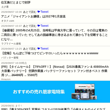
位互換だとまじで好評
えび通
🐦Tweet
あとで読む
2026/08/07 10:36
アニメ「ジャイアントお嬢様」は2027年1月放送
オタク.com
🐦Tweet
あとで読む
2026/08/07 10:37
【修羅場】2005年の4月25日、当時私は甲南大学に通っていて、その日は電車の
二両目に乗っていた そしてあの脱線事故に巻き込まれて膝から下を切断すること
になり…
ラブラドール速報
🐦Tweet
あとで読む
2026/08/07 13:25
【悲報】ちんぽに下味つけてピンサロいったらｗｗｗｗｗｗｗｗｗwwww
バズッター速報
2026/08/07 16:00時点
[PR] 【タイムセール】【79%OFF！】 [Noraui] 【2026暴風ファン & 40800mAh
大容量バッテリー】 空調作業服 バッテリーファンセット ファン付きベスト 作業
用 ジ…
26499円
→ 5580円
Amazon
2026/08/31 まで！
[PR] 【最大30%OFF】双葉社 フタスペ!2026年夏①『小林さんちのメイドラゴ