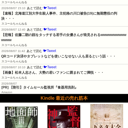
スコールちゃんねる
🐦Tweet
あとで読む
2026/08/07 15:10
【速報】北海道江別大学生殺人事件、主犯格の川口被告(19)に無期懲役の判
決・・・
スコールちゃんねる
🐦Tweet
あとで読む
2026/08/07 12:40
【悲報】佐藤二朗の顔をタッチする若手の女優さんが発見されるwwwwwwwwww
wwww
スコールちゃんねる
🐦Tweet
あとで読む
2026/08/07 11:42
QRコード決済やタブレットなどを使いこなせない人も居るという話・・・
スコールちゃんねる
🐦Tweet
あとで読む
2026/08/07 10:10
【画像】松本人志さん、大勢の若いファンに囲まれてご満悦・・・
スコールちゃんねる
2026/08/07
[PR] 【割引】タイムセール監視所『食器用洗剤』
Amazon
Kindle 最近の売れ筋本