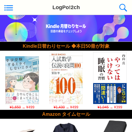
LogPo!2ch
Kindle日替わりセール ◆本日50冊が対象
¥1,650
→ ¥499
¥1,430
→ ¥499
¥1,045
→ ¥399
Amazon タイムセール