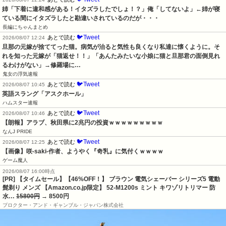
姉「下着に違和感がある！イタズラしたでしょ！？」俺「してないよ」←姉が寝
ている間にイタズラしたと勘違いされているのだが・・・
長編にちゃんまとめ
🐦Tweet
あとで読む
2026/08/07 12:24
旦那の元嫁が捨ててった猫。病気が治ると気性も良くなり私達に懐くように。そ
れを知った元嫁が「猫返せ！！」「あんたみたいな小娘に猫と旦那君の面倒見れ
るわけがない」→修羅場に…
鬼女の浮気速報
🐦Tweet
あとで読む
2026/08/07 10:45
英語スラング「アスクホール」
ハムスター速報
🐦Tweet
あとで読む
2026/08/07 10:46
【朗報】アラブ、秋田県に2兆円の投資ｗｗｗｗｗｗｗｗｗ
なんJ PRIDE
🐦Tweet
あとで読む
2026/08/07 12:25
【画像】咲-saki-作者、ようやく『奇乳』に気付くｗｗｗｗ
ゲーム魔人
2026/08/07 16:00時点
[PR] 【タイムセール】【46%OFF！】 ブラウン 電気シェーバー シリーズ5 電動
髭剃り メンズ 【Amazon.co.jp限定】 52-M1200s ミント キワゾリトリマー 防
水…
15800円
→ 8500円
プロクター・アンド・ギャンブル・ジャパン株式会社