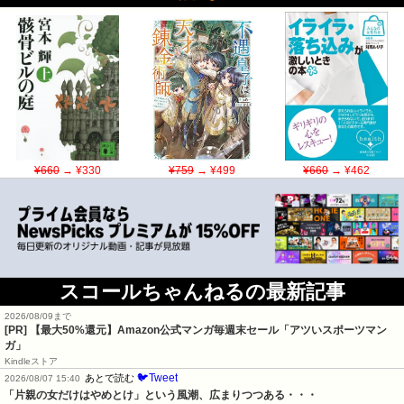
¥660
→ ¥330
¥759
→ ¥499
¥660
→ ¥462
スコールちゃんねるの最新記事
2026/08/09まで
[PR]
【最大50%還元】Amazon公式マンガ毎週末セール「アツいスポーツマン
ガ」
Kindleストア
🐦Tweet
あとで読む
2026/08/07 15:40
「片親の女だけはやめとけ」という風潮、広まりつつある・・・