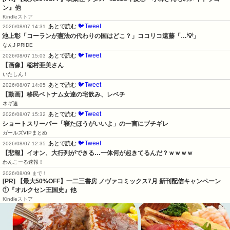
ン』他
Kindleストア
🐦Tweet
あとで読む
2026/08/07 14:31
池上彰「コーランが憲法の代わりの国はどこ？」ココリコ遠藤「…💡」
なんJ PRIDE
🐦Tweet
あとで読む
2026/08/07 15:03
【画像】稲村亜美さん
いたしん！
🐦Tweet
あとで読む
2026/08/07 14:05
【動画】移民ベトナム女達の宅飲み、レベチ
ネギ速
🐦Tweet
あとで読む
2026/08/07 15:32
ショートスリーパー「寝たほうがいいよ」の一言にブチギレ
ガールズVIPまとめ
🐦Tweet
あとで読む
2026/08/07 12:35
【悲報】イオン、大行列ができる…一体何が起きてるんだ？ｗｗｗｗ
わんこーる速報！
2026/08/09 まで！
[PR] 【最大50%OFF】一二三書房 ノヴァコミックス7月 新刊配信キャンペーン
①『オルクセン王国史』他
Kindleストア