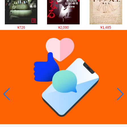
¥726
¥2,000
¥1,485