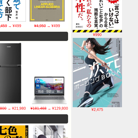
,459
→ ¥499
¥4,950
→ ¥499
¥990
,800
→ ¥21,980
¥181,468
→ ¥129,800
¥2,475