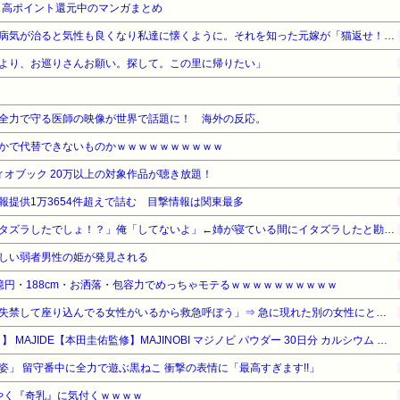
』高ポイント還元中のマンガまとめ
旦那の元嫁が捨ててった猫。病気が治ると気性も良くなり私達に懐くように。それを知った元嫁が「猫返せ！！」「あんたみたいな小娘に猫と旦那君の面倒見れるわけがない」→修羅場に…
より、お巡りさんお願い。探して。この里に帰りたい」
全力で守る医師の映像が世界で話題に！ 海外の反応。
かで代替できないものかｗｗｗｗｗｗｗｗｗｗ
オーディオブック 20万以上の対象作品が聴き放題！
報提供1万3654件超えで詰む 目撃情報は関東最多
姉「下着に違和感がある！イタズラしたでしょ！？」俺「してないよ」←姉が寝ている間にイタズラしたと勘違いされているのだが・・・
しい弱者男性の姫が発見される
億円・188cm・お洒落・包容力でめっちゃモテるｗｗｗｗｗｗｗｗｗｗ
【悲報】男性「体調悪そうで失禁して座り込んでる女性がいるから救急呼ぼう」⇒ 急に現れた別の女性にとんでもない事をされてしまう・・・
【タイムセール】【20%OFF！】 MAJIDE【本田圭佑監修】MAJINOBI マジノビ パウダー 30日分 カルシウム 亜鉛 ビタミンD ボーンペップ 成長期 栄養機能食品 無味無臭 国内製造 子ども 栄養補助食品
」 留守番中に全力で遊ぶ黒ねこ 衝撃の表情に「最高すぎます!!」
ようやく『奇乳』に気付くｗｗｗｗ