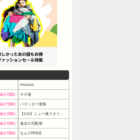
Amazon
ネギ速
あとで読む
バズッター速報
あとで読む
【2ch】ニュー速クオリティ
あとで読む
鬼女の宅配便
あとで読む
なんJ PRIDE
あとで読む