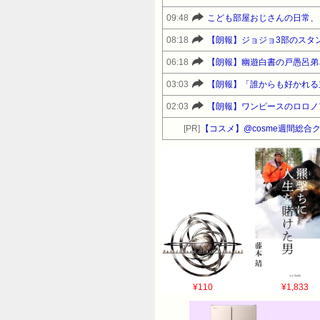
09:48
こども部屋おじさんの日常、
08:18
【朗報】ジョジョ3部のスタ
06:18
【朗報】幽遊白書の戸愚呂弟
03:03
【朗報】「誰からも好かれる
02:03
【朗報】ワンピースのロロノ
[PR]
【コスメ】@cosme週間総合
¥110
¥1,833