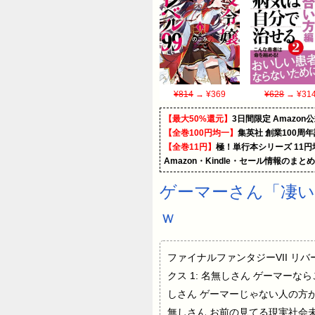
¥814
→ ¥369
¥628
→ ¥31
【最大50%還元】
3日間限定 Amaz
【全巻100円均一】
集英社 創業100周
【全巻11円】
極！単行本シリーズ 11
Amazon・Kindle・セール情報のまと
ゲーマーさん「凄
ｗ
ファイナルファンタジーVII リバース
クス 1: 名無しさん ゲーマーなら
しさん ゲーマーじゃない人の方
無しさん お前の見てる現実社会未満