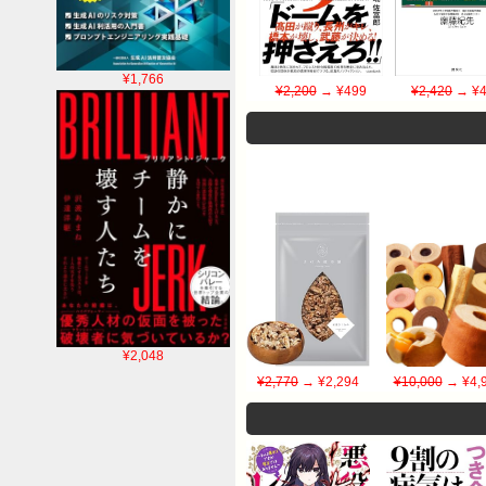
¥1,766
¥2,200
→ ¥499
¥2,420
→ ¥4
¥2,048
¥2,770
→ ¥2,294
¥10,000
→ ¥4,