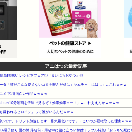
アニはつの最新記事
WA 簡単!美味い!レシピ本フェア①『まいにちおやつ』他
ータ「誰だこんな使えないゴミを呼んだ奴は」ヤムチャ「はは…」←これｗｗｗ
ニメで1番面白い作品ｗｗｗｗ
tubeの10分動画を倍速で見るぞ！効率効率ゥー！」←これええんかｗｗｗｗ
も嫌われるヒロイン」って誰がいるんだｗｗｗ
弱いです、ドリフト加速します、排気量低いです」←こいつが覇権取った理由ｗｗｗ
AKITA電子祭り 夏の陣 帰省前・帰省中に役に立つ!? 嫁姑トラブル特集!『おうちで