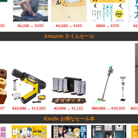
99
¥1,705
→ ¥499
¥1,320
→ ¥499
¥869
→ ¥299
¥1
Amazon タイムセール
997
¥15,980
→ ¥14,980
¥2,698
→ ¥2,162
¥89,650
→ ¥49,900
¥27
Kindle お得なセール本