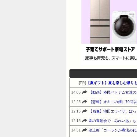
[PR]
【夏ギフト】夏を楽しむ贈りも
14:05
【動画】移民ベトナム女達の
12:25
【悲報】オキニの嬢に70回
12:15
【画像】池田エライザ、ぽっ
12:15
14:31
池上彰「コーランが憲法の代