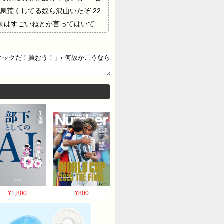
息荒くしてる奴ら沢山いたぞ 22:
人間はすごいねとか言ってはいて
いの？…
¥1,800
¥800