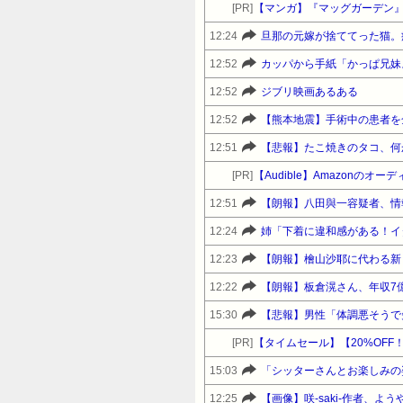
[PR]
【マンガ】『マッグガーデン
12:24
12:52
カッパから手紙「かっぱ兄妹
12:52
ジブリ映画あるある
12:52
【熊本地震】手術中の患者を
12:51
【悲報】たこ焼きのタコ、何
[PR]
【Audible】Amazonの
12:51
【朗報】八田與一容疑者、情
12:24
12:23
【朗報】檜山沙耶に代わる新
12:22
【朗報】板倉滉さん、年収7
15:30
[PR]
15:03
「シッターさんとお楽しみの姿
12:25
【画像】咲-saki-作者、