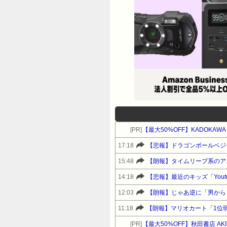
[PR]
【最大50%OFF】KADOKA
17:18
【悲報】ドラゴンボールベジ
15:48
【朗報】タイムリープ系のア
14:18
【悲報】最近のキッズ「You
12:03
【朗報】じゃあ逆に「男から
11:18
【朗報】マリオカート「1位
[PR]
【最大50%OFF】秋田書店 