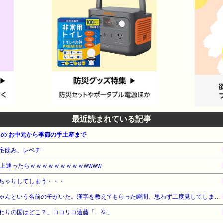
最近読まれている記事
の お中元から季節の手土産まで
宅飲み、レベチ
以上通ったらｗｗｗｗｗｗｗｗｗwwww
ちゃりしてしまう・・・
園の運動会で「みれいあ」ちゃんという名前の子がいた。漢字を教えてもらった瞬間、思わず二度見してしまい…
わりの国はどこ？」ココリコ遠藤「…💡」