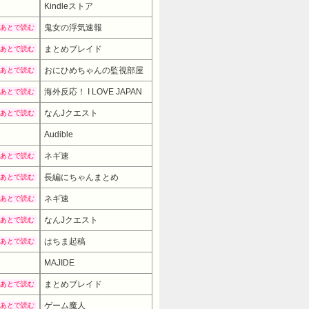
Kindleストア
鬼女の浮気速報
あとで読む
まとめブレイド
あとで読む
おにひめちゃんの監視部屋
あとで読む
海外反応！ I LOVE JAPAN
あとで読む
なんJクエスト
あとで読む
Audible
ネギ速
あとで読む
長編にちゃんまとめ
あとで読む
ネギ速
あとで読む
なんJクエスト
あとで読む
はちま起稿
あとで読む
MAJIDE
まとめブレイド
あとで読む
ゲーム魔人
あとで読む