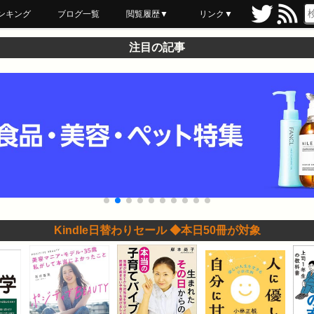
ンキング
ブログ一覧
閲覧履歴▼
リンク▼
ブックマーク
最近読んだ
あとで読む
ネットスーパー
飲食店舗用品
セール情報
注目の記事
Kindle日替わりセール ◆本日50冊が対象