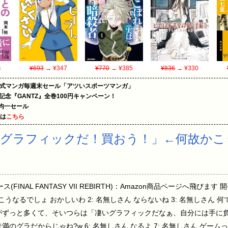
4
¥693
→ ¥347
¥770
→ ¥385
¥836
→ ¥330
on公式マンガ毎週末セール「アツいスポーツマンガ」
年記念『GANTZ』全巻100円キャンペーン！
円均一セール
めは
こちら
いグラフィックだ！買おう！」←何故かこ
(FINAL FANTASY VII REBIRTH)：Amazon商品ページへ飛び
こうなるでしょ おかしいわ 2: 名無しさん ならないね 3: 名無しさん 何
がずっと多くて、そいつらは「凄いグラフィックだなぁ、自分には手に負え
のグラだからじゃね?w 6: 名無しさん なるよ 7: 名無しさん ゲームっ