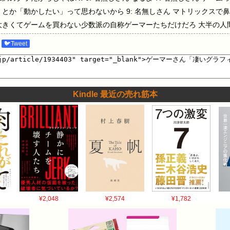
とか「動かしたい」って思わないから 9: 名無しさん マトリックスで鼻
だけ大きくてゲームを買わない少数派の自称ゲーマーたちだけだろ 大半の
を惹かれてないよ 12: 名無しさん すごくても綺麗じゃないんじゃな
🐦Tweet
Kindle 最近の売れ筋本
¥2,048
¥2,574
¥1,782