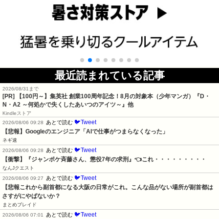
最近読まれている記事
2026/08/31まで
[PR]
【100円～】集英社 創業100周年記念！8月の対象本（少年マンガ）『D・
N・A2 ～何処かで失くしたあいつのアイツ～』他
Kindleストア
🐦Tweet
あとで読む
2026/08/06 09:28
【悲報】Googleのエンジニア「AIで仕事がつまらなくなった」
ネギ速
🐦Tweet
あとで読む
2026/08/06 09:28
【衝撃】『ジャンポケ斉藤さん、懲役7年の求刑』👈これ・・・・・・・・・
なんJクエスト
🐦Tweet
あとで読む
2026/08/06 09:27
【悲報これから副首都になる大阪の日常がこれ。こんな品がない場所が副首都は
さすがにやばないか？
まとめブレイド
🐦Tweet
あとで読む
2026/08/06 07:01