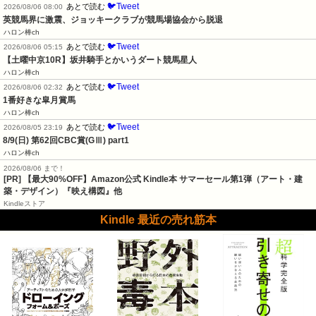
🐦Tweet
あとで読む
2026/08/06 08:00
英競馬界に激震、ジョッキークラブが競馬場協会から脱退
ハロン棒ch
🐦Tweet
あとで読む
2026/08/06 05:15
【土曜中京10R】坂井騎手とかいうダート競馬星人
ハロン棒ch
🐦Tweet
あとで読む
2026/08/06 02:32
1番好きな皐月賞馬
ハロン棒ch
🐦Tweet
あとで読む
2026/08/05 23:19
8/9(日) 第62回CBC賞(GⅢ) part1
ハロン棒ch
2026/08/06 まで！
[PR]
【最大90%OFF】Amazon公式 Kindle本 サマーセール第1弾（アート・建
築・デザイン）『映え構図』他
Kindleストア
Kindle 最近の売れ筋本