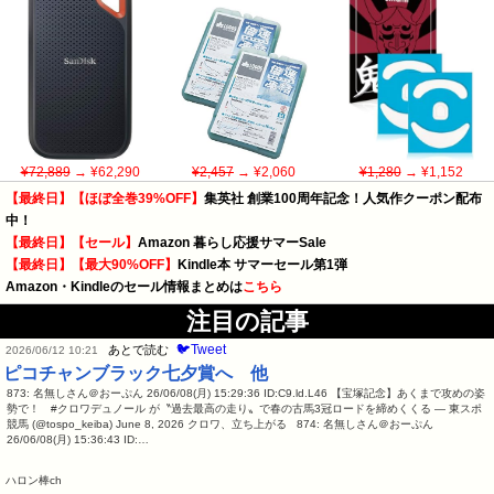
¥72,889
→ ¥62,290
¥2,457
→ ¥2,060
¥1,280
→ ¥1,152
【最終日】【ほぼ全巻39%OFF】
集英社 創業100周年記念！人気作クーポン配布
中！
【最終日】【セール】
Amazon 暮らし応援サマーSale
【最終日】【最大90%OFF】
Kindle本 サマーセール第1弾
Amazon・Kindleのセール情報まとめは
こちら
注目の記事
🐦Tweet
あとで読む
2026/06/12 10:21
ピコチャンブラック七夕賞へ 他
873: 名無しさん＠おーぷん 26/06/08(月) 15:29:36 ID:C9.ld.L46 【宝塚記念】あくまで攻めの姿
勢で！ #クロワデュノール が〝過去最高の走り〟で春の古馬3冠ロードを締めくくる — 東スポ
競馬 (@tospo_keiba) June 8, 2026 クロワ、立ち上がる 874: 名無しさん＠おーぷん
26/06/08(月) 15:36:43 ID:…
ハロン棒ch