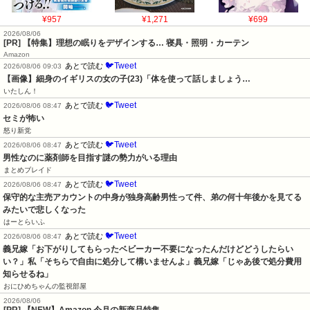
¥957
¥1,271
¥699
2026/08/06
[PR] 【特集】理想の眠りをデザインする… 寝具・照明・カーテン
Amazon
🐦Tweet
あとで読む
2026/08/06 09:03
【画像】細身のイギリスの女の子(23)「体を使って話しましょう…
いたしん！
🐦Tweet
あとで読む
2026/08/06 08:47
セミが怖い
怒り新党
🐦Tweet
あとで読む
2026/08/06 08:47
男性なのに薬剤師を目指す謎の勢力がいる理由
まとめブレイド
🐦Tweet
あとで読む
2026/08/06 08:47
保守的な主売アカウントの中身が独身高齢男性って件、弟の何十年後かを見てる
みたいで悲しくなった
はーとらいふ
🐦Tweet
あとで読む
2026/08/06 08:47
義兄嫁「お下がりしてもらったベビーカー不要になったんだけどどうしたらい
い？」私「そちらで自由に処分して構いませんよ」義兄嫁「じゃあ後で処分費用
知らせるね」
おにひめちゃんの監視部屋
2026/08/06
[PR] 【NEW】Amazon 今月の新商品特集