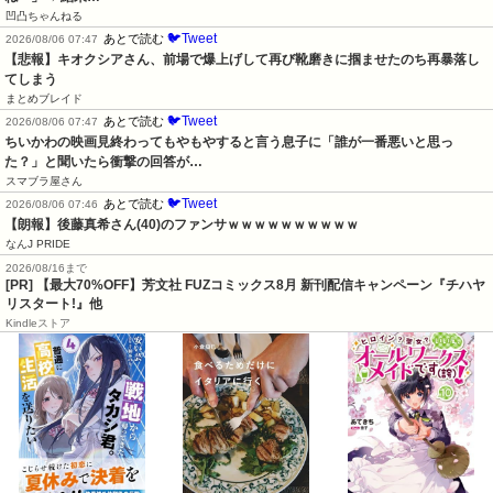
凹凸ちゃんねる
🐦Tweet
あとで読む
2026/08/06 07:47
【悲報】キオクシアさん、前場で爆上げして再び靴磨きに掴ませたのち再暴落し
てしまう
まとめブレイド
🐦Tweet
あとで読む
2026/08/06 07:47
ちいかわの映画見終わってもやもやすると言う息子に「誰が一番悪いと思っ
た？」と聞いたら衝撃の回答が…
スマブラ屋さん
🐦Tweet
あとで読む
2026/08/06 07:46
【朗報】後藤真希さん(40)のファンサｗｗｗｗｗｗｗｗｗｗ
なんJ PRIDE
2026/08/16まで
[PR] 【最大70%OFF】芳文社 FUZコミックス8月 新刊配信キャンペーン『チハヤ
リスタート!』他
Kindleストア