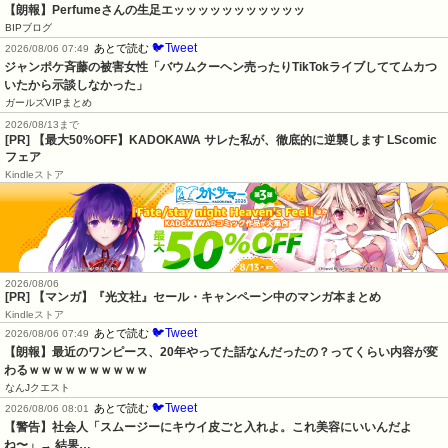
【朗報】Perfumeさんの生足エッッッッッッッッッッッ
BIPブログ
🐦Tweet
あとで読む
2026/08/06 07:49
ジャンポケ斉藤の被害女性「バウムクーヘン売ったりTikTokライブしててムカつ
いたから示談しなかった」
ガールズVIPまとめ
2026/08/13まで
[PR] 【最大50%OFF】KADOKAWA サレた私が、徹底的に逆襲します LScomic
フェア
Kindleストア
2026/08/06
[PR] 【マンガ】『光文社』セール・キャンペーン中のマンガ本まとめ
Kindleストア
🐦Tweet
あとで読む
2026/08/06 07:49
【朗報】最近のワンピース、20年やってた話なんだったの？ってくらい内容が変
わるｗｗｗｗｗｗｗｗｗｗ
なんJクエスト
🐦Tweet
あとで読む
2026/08/06 08:01
【警告】社会人「スムージーにキウイ皮ごと入れよ。これ美容にいいんだよ
ね〜」→ 結果…