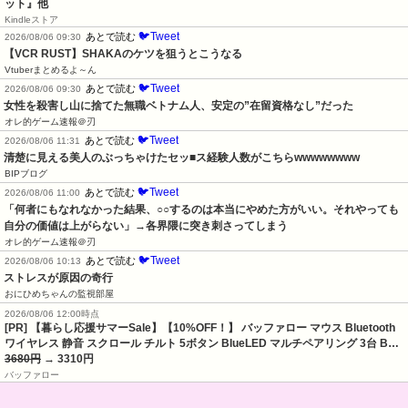
ット』他
Kindleストア
🐦Tweet
あとで読む
2026/08/06 09:30
【VCR RUST】SHAKAのケツを狙うとこうなる
Vtuberまとめるよ～ん
🐦Tweet
あとで読む
2026/08/06 09:30
女性を殺害し山に捨てた無職ベトナム人、安定の”在留資格なし”だった
オレ的ゲーム速報＠刃
🐦Tweet
あとで読む
2026/08/06 11:31
清楚に見える美人のぶっちゃけたセッ■ス経験人数がこちらwwwwwwww
BIPブログ
🐦Tweet
あとで読む
2026/08/06 11:00
「何者にもなれなかった結果、○○するのは本当にやめた方がいい。それやっても
自分の価値は上がらない」→各界隈に突き刺さってしまう
オレ的ゲーム速報＠刃
🐦Tweet
あとで読む
2026/08/06 10:13
ストレスが原因の奇行
おにひめちゃんの監視部屋
2026/08/06 12:00時点
[PR] 【暮らし応援サマーSale】【10%OFF！】 バッファロー マウス Bluetooth
ワイヤレス 静音 スクロール チルト 5ボタン BlueLED マルチペアリング 3台 B…
3680円
→ 3310円
バッファロー