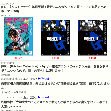
2026/08/06
[PR] 【ベストセラー】毎日更新！最近みんながリアルに買っている商品まとめ
本・マンガ編
Amazon
¥572
¥100
¥100
2026/08/06
[PR] 【Kitchen Collection】バイヤー厳選ブランドのキッチン用品・食器を取り
揃え…いいもので、日々の暮らしに楽しみを！
Amazon
🐦Tweet
あとで読む
2026/08/06 08:40
高市首相の消費減税1％、弁当店はまさかの"価格据え置き"宣言「値下げはしませ
ん」
オレ的ゲーム速報＠刃
🐦Tweet
あとで読む
2026/08/06 10:30
既婚男性「大学院生のころにオカリナ教えた小学生が現在の妻ですね」→ネット
大荒れｗｗｗｗ
オレ的ゲーム速報＠刃