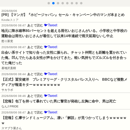
2026/08/06
[PR] 【マンガ】『ホビージャパン』セール・キャンペーン中のマンガ本まとめ
Kindleストア
🐦Tweet
あとで読む
2026/08/06 08:47
地元に降水確率80パーセントを超える雨乞いおじさんがいる。小学校と中学校の
運動会は雨乞いおじさんが着任して以来14年連続で雨天延期ないし中止
怒り新党
🐦Tweet
あとで読む
2026/08/06 08:47
出会い系サイトで知り合った女性に振られ、チャット仲間とも距離を置かれてい
た俺。凹んでたらある女性が声をかけてきた。軽い気持ちでズルズルを付き合っ
てた俺だった
基地沢直樹
🐦Tweet
あとで読む
2026/08/06 08:44
【正式】冨安健洋　プレミアリーグ・クリスタルパレス入りへ　BBCなど複数メ
ディアが報道キターｗｗｗｗｗｗｗｗ
サカラボ
🐦Tweet
あとで読む
2026/08/06 08:46
【悲報】包丁を持って暴れていた男に警官が発砲し左胸に命中、男は死亡
なんJ PRIDE
🐦Tweet
あとで読む
2026/08/06 08:47
【悲報】仁摩サンドミュージアム、凄い「解説」が見つかってしまうｗｗｗｗｗ
ｗ
スマブラ屋さん