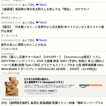
🐦Tweet
あとで読む
2026/08/06 08:12
【修羅場】落語家が清水良太郎さんを恨んでる『理由』、ガチでヤバ
イ・・・・・
NEWSまとめもりー
🐦Tweet
あとで読む
2026/08/06 10:40
【復活】「日本製メモリ」に世界中から注文殺到 米マイクロンが１兆５０００億
円を表明
おーるじゃんる
🐦Tweet
あとで読む
2026/08/06 09:30
彼氏を友人に寝取られたことがある
行き掛けの駄賃
2026/08/06
[PR] 【暮らし応援サマーSale】【10%OFF！】 【Amazon.co.jp限定】リズム
(RHYTHM) ハンディファン 2026 大風量 静音 3WAY (手持ち 首掛け 卓上) [国内メ
ーカー] 風量5段階 Type-C対応 カラビナ＆ストラップ付き 小型 携帯扇風機 Silky
Wind Mobile 4 ダークグレー 9ZF042AZ82
3278円
→ 2950円 （12:00時点）
‎リズム(RHYTHM)
2026/08/14 まで！
[PR] 【期間限定無料】集英社 眼福感謝!美麗イケメン特集『椿町ロンリープラネ