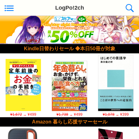
LogPo!2ch
Kindle日替わりセール ◆本日50冊が対象
¥1,672
→ ¥499
¥1,738
→ ¥499
¥1,078
→ ¥399
Amazon 暮らし応援サマーセール