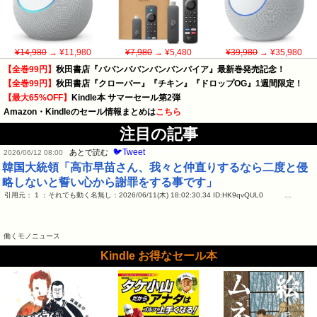
¥14,980
→ ¥11,980
¥7,980
→ ¥5,480
¥39,980
→ ¥35,980
【全巻99円】
秋田書店『ババンババンバンバンパイア』最新巻発売記念！
【全巻99円】
秋田書店『クローバー』『チキン』『ドロップOG』1週間限定！
【最大65%OFF】
Kindle本 サマーセール第2弾
Amazon・Kindleのセール情報まとめは
こちら
注目の記事
🐦Tweet
あとで読む
2026/06/12 08:00
韓国大統領「高市早苗さん、我々と仲直りするなら二度と侵
略しないと誓い心から謝罪をする事です」
引用元： 1 ：それでも動く名無し：2026/06/11(木) 18:02:30.34 ID:HK9qvQUL0 …
働くモノニュース
Kindle お得なセール本