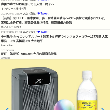
声優の声でAI動画作ってる人達、終了へ
オレ的ゲーム速報＠刃
🐦Tweet
あとで読む
2026/08/07 22:00
【芸能】元EXILE・黒木啓司、妻・宮崎麗果被告へのDV事案で逮捕されていた　
宮崎は全身打撲、頭部裂傷及び打撲、頸部損傷の怪我
痛いニュース(ﾉ∀`)
🐦Tweet
あとで読む
2026/08/07 22:00
中村敬斗 かっこいいアスリート調査 1位 W杯でインスタフォロワー127万増 人気
爆発 …2位 高橋藍 3位 大谷翔平
footballnet
2026/08/08
[PR] 【NEW】Amazon 今月の新商品特集
Amazon