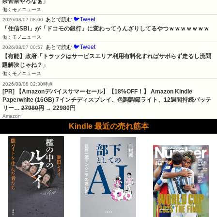
茶苦茶やろなぁ」
働くモノニュース
🐦Tweet
あとで読む
2026/08/07 08:00
「住信SBI」が「ドコモの銀行」に変わってうんざりしてるやつｗｗｗｗｗｗｗ
働くモノニュース
🐦Tweet
あとで読む
2026/08/07 00:57
【有能】政府「トラックはサービスエリア利用有料化すればサボらず走るし流問
題解決じゃね？」
働くモノニュース
2026/08/08 02:30時点
[PR] 【Amazonデバイスサマーセール】【18%OFF！】 Amazon Kindle
Paperwhite (16GB) 7インチディスプレイ、色調調節ライト、12週間持続バッテ
リー…
27980円
→ 22980円
Amazon
Kindle 最近の売れ筋本