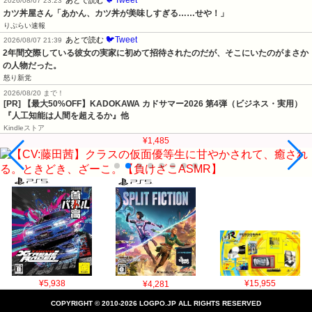
🐦Tweet
あとで読む
2026/08/07 23:23
カツ丼屋さん「あかん、カツ丼が美味しすぎる……せや！」
りぷらい速報
🐦Tweet
あとで読む
2026/08/07 21:39
2年間交際している彼女の実家に初めて招待されたのだが、そこにいたのがまさか
の人物だった。
怒り新党
2026/08/20 まで！
[PR]
【最大50%OFF】KADOKAWA カドサマー2026 第4弾（ビジネス・実用）
『人工知能は人間を超えるか』他
Kindleストア
¥1,485
¥5,938
¥4,281
¥15,955
COPYRIGHT © 2010-2026 LOGPO.JP ALL RIGHTS RESERVED