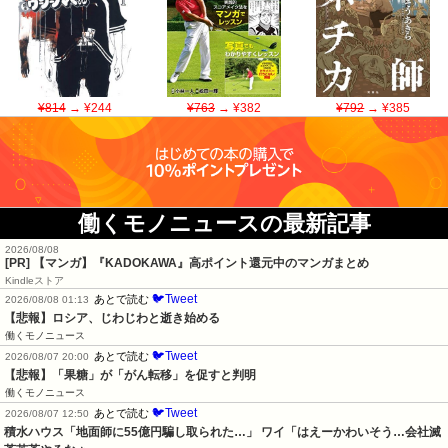
¥814
→ ¥244
¥763
→ ¥382
¥792
→ ¥385
働くモノニュースの最新記事
2026/08/08
[PR] 【マンガ】『KADOKAWA』高ポイント還元中のマンガまとめ
Kindleストア
🐦Tweet
あとで読む
2026/08/08 01:13
【悲報】ロシア、じわじわと逝き始める
働くモノニュース
🐦Tweet
あとで読む
2026/08/07 20:00
【悲報】「果糖」が「がん転移」を促すと判明
働くモノニュース
🐦Tweet
あとで読む
2026/08/07 12:50
積水ハウス「地面師に55億円騙し取られた…」 ワイ「はえーかわいそう…会社滅