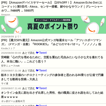
[PR] 【Amazonデバイスサマーセール】【20%OFF！】 Amazon Echo Dot (エ
コードット) 第5世代 - Alexa、センサー搭載、鮮やかなサウンド｜グレーシャー
ホワ…
7480円
→ 5980円
Amazon
2026/08/09 まで！
[PR]
【最大50%還元】Amazon公式マンガ毎週末セール「アツいスポーツマン
ガ」（#マンガ・全般）『ROOKIES』『みどりのマキバオー』『ノノノノ』他
Kindleストア
🐦Tweet
あとで読む
2026/08/08 00:00
宮崎駿「心の穴を埋めるために、交配を重ねた毛虫みたいな小さな犬を連れてる
人、本当に醜い」←これどう思う？
哲学ニュースnwk
🐦Tweet
あとで読む
2026/08/07 21:39
栃木トヨタ主催のハチロクミーティングの参加者と思われる86乗りが公道で円書
きしてる動画を投稿→大炎上
サイ速
🐦Tweet
あとで読む
2026/08/07 21:40
オンライン会見に顔を出さず出席した男性、他の職員に促され顔を出してみた結
果ｗｗｗｗｗ
オレ的ゲーム速報＠刃