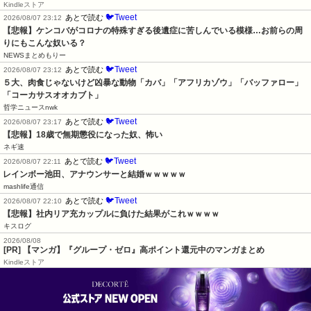
Kindleストア
🐦Tweet
あとで読む
2026/08/07 23:12
【悲報】ケンコバがコロナの特殊すぎる後遺症に苦しんでいる模様…お前らの周
りにもこんな奴いる？
NEWSまとめもりー
🐦Tweet
あとで読む
2026/08/07 23:12
５大、肉食じゃないけど凶暴な動物「カバ」「アフリカゾウ」「バッファロー」
「コーカサスオオカブト」
哲学ニュースnwk
🐦Tweet
あとで読む
2026/08/07 23:17
【悲報】18歳で無期懲役になった奴、怖い
ネギ速
🐦Tweet
あとで読む
2026/08/07 22:11
レインボー池田、アナウンサーと結婚ｗｗｗｗｗ
mashlife通信
🐦Tweet
あとで読む
2026/08/07 22:10
【悲報】社内リア充カップルに負けた結果がこれｗｗｗｗ
キスログ
2026/08/08
[PR] 【マンガ】『グループ・ゼロ』高ポイント還元中のマンガまとめ
Kindleストア