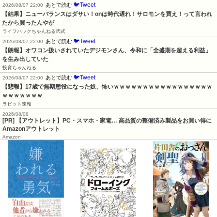
🐦Tweet
あとで読む
2026/08/07 22:00
【結果】ニューバランスはダサい！onは時代遅れ！サロモンを買え！って言われ
たから買ったんやが
ライフハックちゃんねる弐式
🐦Tweet
あとで読む
2026/08/07 22:00
【朗報】オワコン扱いされていたデジモンさん、令和に「全盛期を超える利益」
を生み出していた
投資ちゃんねる
🐦Tweet
あとで読む
2026/08/07 22:00
【悲報】17歳で無期懲役になった奴、怖いｗｗｗｗｗｗｗｗｗｗｗｗｗｗｗｗｗ
ｗｗｗｗｗｗｗ
ラビット速報
2026/08/08
[PR] 【アウトレット】PC・スマホ・家電… 高品質の整備済み製品をお買い得に
Amazonアウトレット
Amazon