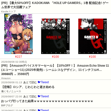
[PR] 【最大50%OFF】KADOKAWA 「HOLE UP GAMERS」1巻 配信記念! ゲー
ム世界で大活躍フェア
Kindleストア
¥227
¥100
¥100
2026/08/08 02:30時点
[PR] 【Amazonデバイスサマーセール】【10%OFF！】 Amazon Echo Show 11
(エコーショー11) (2025年発売) - シームレスなデザイン、11インチフルH…
39980円
→ 35980円
Amazon
🐦Tweet
あとで読む
2026/08/08 01:13
【悲報】ロシア、じわじわと逝き始める
働くモノニュース
🐦Tweet
あとで読む
2026/08/07 22:00
おっパブ行ってきた結果ｗｗｗｗｗｗｗｗｗｗｗｗｗｗｗｗｗｗｗｗ
BIPブログ
🐦Tweet
あとで読む
2026/08/07 22:00