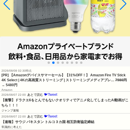
2026/08/08 02:30時点
[PR] 【Amazonデバイスサマーセール】【31%OFF！】 Amazon Fire TV Stick
4K Select | 4Kの高画質ストリーミング | ストリーミングメディアプレ…
7980円
→ 5480円
Amazon
🐦Tweet
あとで読む
2026/08/07 22:00
【衝撃】ドラクエ6をとんでもないクオリティでアニメ化してしまったAI動画がこ
ちら！！！
ジャンプ速報
🐦Tweet
あとで読む
2026/08/07 22:00
【速報】サウジ パキスタン トルコ３カ国 相互防衛協定締結
常識的に考えた