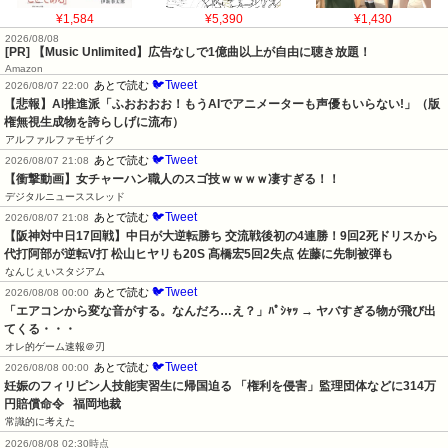
¥1,584
¥5,390
¥1,430
2026/08/08
[PR] 【Music Unlimited】広告なしで1億曲以上が自由に聴き放題！
Amazon
🐦Tweet
あとで読む
2026/08/07 22:00
【悲報】AI推進派「ふおおおお！もうAIでアニメーターも声優もいらない!」（版
権無視生成物を誇らしげに流布）
アルファルファモザイク
🐦Tweet
あとで読む
2026/08/07 21:08
【衝撃動画】女チャーハン職人のスゴ技ｗｗｗｗ凄すぎる！！
デジタルニューススレッド
🐦Tweet
あとで読む
2026/08/07 21:08
【阪神対中日17回戦】中日が大逆転勝ち 交流戦後初の4連勝！9回2死ドリスから
代打阿部が逆転V打 松山ヒヤリも20S 髙橋宏5回2失点 佐藤に先制被弾も
なんじぇいスタジアム
🐦Tweet
あとで読む
2026/08/08 00:00
「エアコンから変な音がする。なんだろ…え？」ﾊﾟｼｬｯ → ヤバすぎる物が飛び出
てくる・・・
オレ的ゲーム速報＠刃
🐦Tweet
あとで読む
2026/08/08 00:00
妊娠のフィリピン人技能実習生に帰国迫る 「権利を侵害」監理団体などに314万
円賠償命令   福岡地裁
常識的に考えた
2026/08/08 02:30時点