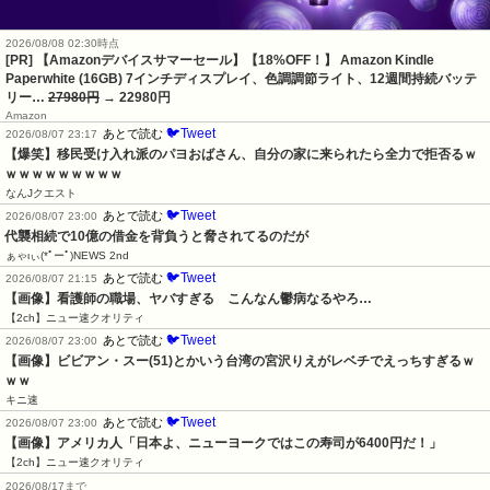
2026/08/08 02:30時点
[PR] 【Amazonデバイスサマーセール】【18%OFF！】 Amazon Kindle
Paperwhite (16GB) 7インチディスプレイ、色調調節ライト、12週間持続バッテ
リー…
27980円
→ 22980円
Amazon
🐦Tweet
あとで読む
2026/08/07 23:17
【爆笑】移民受け入れ派のパヨおばさん、自分の家に来られたら全力で拒否るｗ
ｗｗｗｗｗｗｗｗｗ
なんJクエスト
🐦Tweet
あとで読む
2026/08/07 23:00
代襲相続で10億の借金を背負うと脅されてるのだが
ぁゃιぃ(*ﾟーﾟ)NEWS 2nd
🐦Tweet
あとで読む
2026/08/07 21:15
【画像】看護師の職場、ヤバすぎる　こんなん鬱病なるやろ…
【2ch】ニュー速クオリティ
🐦Tweet
あとで読む
2026/08/07 23:00
【画像】ビビアン・スー(51)とかいう台湾の宮沢りえがレベチでえっちすぎるｗ
ｗｗ
キニ速
🐦Tweet
あとで読む
2026/08/07 23:00
【画像】アメリカ人「日本よ、ニューヨークではこの寿司が6400円だ！」
【2ch】ニュー速クオリティ
2026/08/17まで