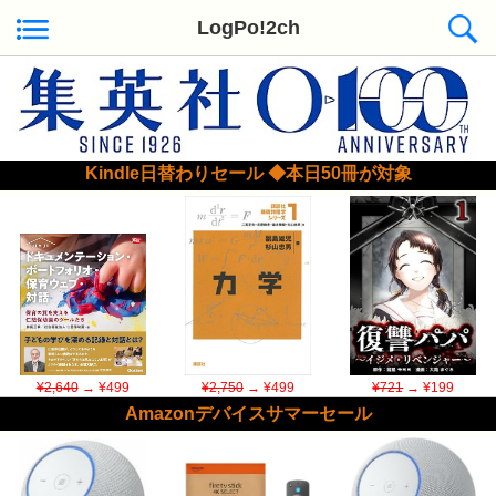
LogPo!2ch
Kindle日替わりセール ◆本日50冊が対象
¥2,640
→ ¥499
¥2,750
→ ¥499
¥721
→ ¥199
Amazonデバイスサマーセール