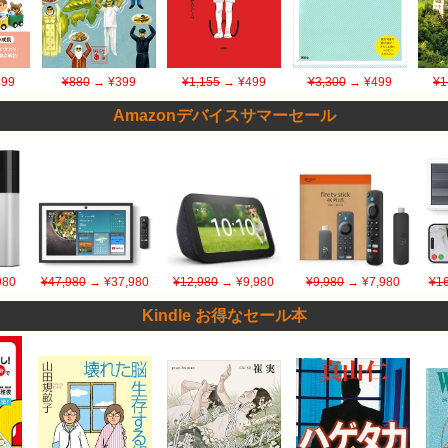
99
¥880
→ ¥399
¥1,155
→ ¥499
¥3,300
→ ¥499
¥1
Amazonデバイスサマーセール
980
¥47,980
→ ¥37,980
¥12,980
→ ¥9,980
¥9,980
→ ¥7,980
¥16
Kindle お得なセール本