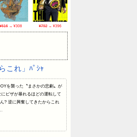
¥616
→ ¥308
¥792
→ ¥396
これ」ﾊﾟｼｬ
レントのJOYを襲った〝まさかの悲劇〟が
なにピザが暴れるほどの運転して
ん? 逆に興奮してきたからこれ
…