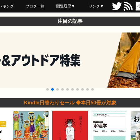
ンキング
ブログ一覧
閲覧履歴▼
リンク▼
ブックマーク
最近読んだ
あとで読む
ネットスーパー
飲食店舗用品
セール情報
注目の記事
Kindle日替わりセール ◆本日50冊が対象