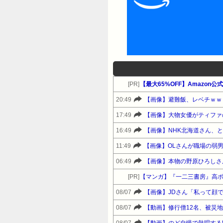
[PR]
【最大65%OFF】Amazon
20:49
【画像】避難飯、レベチｗｗ
17:49
【画像】大物女優がティファ
16:49
【画像】NHK北海道さん、
11:49
【画像】OLさんが職場の弱
06:49
【画像】本物の野原ひろしさ
[PR]
【マンガ】『一二三書房』高
08/07
【画像】JDさん「私って顔
08/07
【動画】修行僧12名、被災