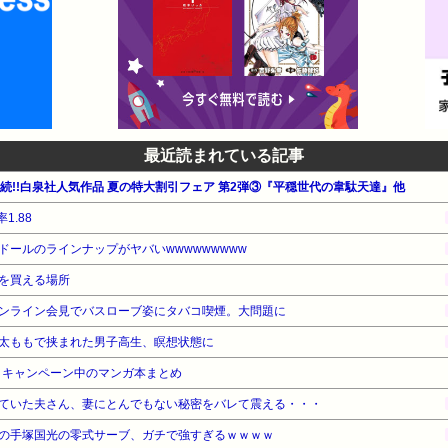
最近読まれている記事
週連続!!白泉社人気作品 夏の特大割引フェア 第2弾③『平穏世代の韋駄天達』他
1.88
ールのラインナップがヤバいwwwwwwwww
を買える場所
ンライン会見でバスローブ姿にタバコ喫煙。大問題に
太ももで挟まれた男子高生、瞑想状態に
・キャンペーン中のマンガ本まとめ
ていた夫さん、妻にとんでもない秘密をバレて震える・・・
の手塚国光の零式サーブ、ガチで強すぎるｗｗｗｗ