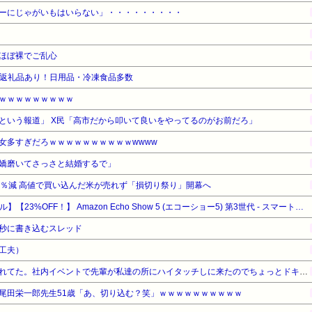
ーにじゃがいもはいらない」・・・・・・・・・
ほぼ裸でご乱心
限定返礼品あり！日用品・冷凍食品多数
ｗｗｗｗｗｗｗｗｗ
という報道」 X民「高市だから叩いて良いをやってるのがお前だろ」
女多すぎだろｗｗｗｗｗｗｗｗｗｗwwww
嬌磨いてさっさと結婚するで」
3％減 高値で買い込んだ米が売れず「損切り祭り」開幕へ
【Amazonデバイスサマーセール】【23%OFF！】 Amazon Echo Show 5 (エコーショー5) 第3世代 - スマートディスプレイ with Alexa、2メガピクセルカメラ付き、チャコール
秒に書き込むスレッド
工夫）
オリラジの藤森似の先輩に憧れてた。社内イベントで先輩が私達の所にハイタッチしに来たのでちょっとドキドキしてたら私の前でくるっと踵を返して別の部署の所へ
尾田栄一郎先生51歳「あ、切り込む？笑」ｗｗｗｗｗｗｗｗｗｗ