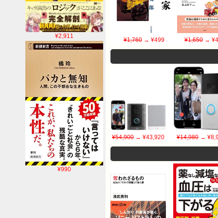
¥2,911
¥1,760
→ ¥499
¥1,650
→ ¥4
¥54,900
→ ¥43,920
¥14,980
→ ¥8,
¥990