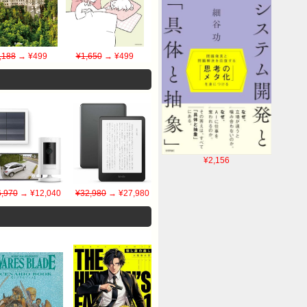
,188
→ ¥499
¥1,650
→ ¥499
¥2,156
,970
→ ¥12,040
¥32,980
→ ¥27,980