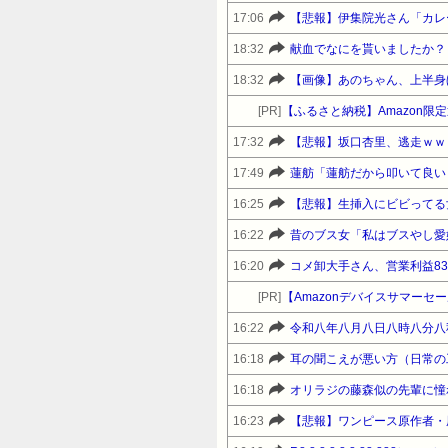
17:06
【悲報】伊集院光さん「カレ
18:32
献血でなにを貰いましたか？
18:32
【画像】あのちゃん、上半身
[PR]
【ふるさと納税】Amazon
17:32
【悲報】坂口杏里、逃走ｗｗ
17:49
蓮舫「蓮舫だから叩いて良い
16:25
【悲報】生挿入にビビってる
16:22
昔のブス女「私はブスやし愛
16:20
コメ卸大手さん、営業利益8
[PR]
16:22
令和八年八月八日八時八分八
16:18
耳の聞こえが悪い方（日常の
16:18
16:23
【悲報】ワンピース原作者・