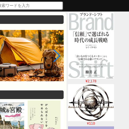
¥2,178
¥110