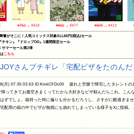
5
¥752
→ ¥418
¥682
→ ¥477
¥825
→ ¥413
の興奮がそこに！人気コミックス対象ALL88円(税込)セール
『チキン』『ドロップOG』1週間限定セール
le本 サマーセール第2弾
めは
こちら
JOYさんブチギレ「宅配ピザをたのんだら
/08(月) 07:35:03.63 ID:KmkCFDc00 疲れと空腹で帰宅したタ
で帰ってきてお腹空きまくってたから大好きなピザ頼んだらこれ。こん
はずでしょ。箱持った時に偏りも分かるだろうし、さすがに酷過ぎませ
宅配用の箱の中でピザが無残にも崩れてしまっている様子をXに投稿。
読む
🐦Tweet