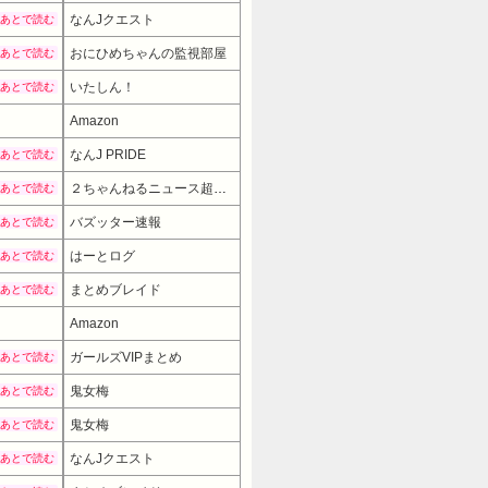
なんJクエスト
あとで読む
おにひめちゃんの監視部屋
あとで読む
いたしん！
あとで読む
Amazon
なんJ PRIDE
あとで読む
２ちゃんねるニュース超速まとめ＋
あとで読む
バズッター速報
あとで読む
はーとログ
あとで読む
まとめブレイド
あとで読む
Amazon
12980円
→ 9980円 
ガールズVIPまとめ
あとで読む
鬼女梅
あとで読む
鬼女梅
あとで読む
なんJクエスト
あとで読む