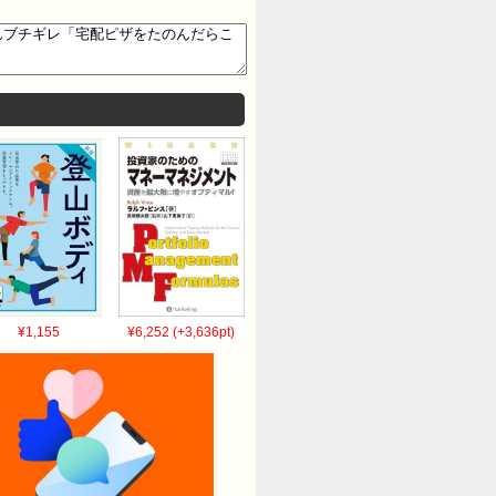
¥1,155
¥6,252 (+3,636pt)