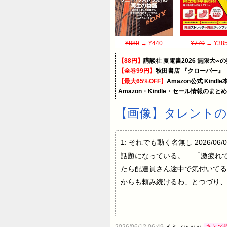
¥880
→ ¥440
¥770
→ ¥38
【88円】
講談社 夏電書2026 無限大∞
【全巻99円】
秋田書店 『クローバー』
【最大65%OFF】
Amazon公式 Kind
Amazon・Kindle・セール情報のまと
【画像】タレントの
1: それでも動く名無し 2026/06
話題になっている。 「激疲れ
たら配達員さん途中で気付いてる
からも頼み続けるわ」とつづり、
2026/06/12 06:49
イミフｗｗｗ
あとで