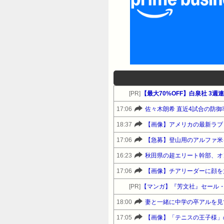
[PR]
【最大70%OFF】白泉社 3
17:06
佐々木朗希 直近4試合の防御率
18:37
【画像】アメリカの最新ラブド
17:06
【急募】登山用のアルファ米
16:23
秋田県の超エリート幹部、オ
17:06
【画像】チアリーダーに顔を
[PR]
【マンガ】『芳文社』セール
18:00
妻と一緒に中学の卒アルを見
17:05
【画像】「テニスの王子様」