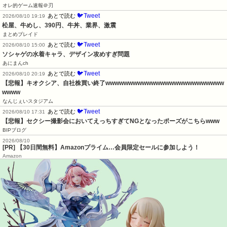
オレ的ゲーム速報＠刃
🐦Tweet
あとで読む
2026/08/10 19:19
松屋、牛めし、390円、牛丼、業界、激震
まとめブレイド
🐦Tweet
あとで読む
2026/08/10 15:00
ソシャゲの水着キャラ、デザイン攻めすぎ問題
あにまんch
🐦Tweet
あとで読む
2026/08/10 20:19
【悲報】キオクシア、自社株買い終了wwwwwwwwwwwwwwwwwwwwwwwwww
wwww
なんじぇいスタジアム
🐦Tweet
あとで読む
2026/08/10 17:31
【悲報】セクシー撮影会においてえっちすぎてNGとなったポーズがこちらwww
BIPブログ
2026/08/10
[PR] 【30日間無料】Amazonプライム…会員限定セールに参加しよう！
Amazon