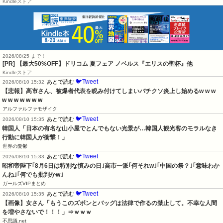
Kindleストア
2026/08/25 まで！
[PR]
【最大50%OFF】ドリコム 夏フェア ノベルス『エリスの聖杯』他
Kindleストア
🐦Tweet
あとで読む
2026/08/10 15:32
【悲報】高市さん、被爆者代表を睨み付けてしまいバチクソ炎上し始めるw w w 
w w w w w w w
アルファルファモザイク
🐦Tweet
あとで読む
2026/08/10 15:35
韓国人「日本の有名な山小屋でとんでもない光景が…韓国人観光客のモラルなき
行動に韓国人が衝撃！」
世界の憂鬱
🐦Tweet
あとで読む
2026/08/10 15:33
昭和帝陛下｢8月6日は特別な慎みの日｣高市一派｢何それw｣｢中国の祭？｣｢意味わか
んね｣｢何でも批判かw｣
ガールズVIPまとめ
🐦Tweet
あとで読む
2026/08/10 15:35
【画像】女さん「もうこのズボンとバッグは法律で作るの禁止して。不幸な人間
を増やさないで！！！」⇒ｗｗｗ
不思議.net