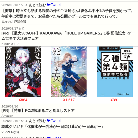
🐦Tweet
あとで読む
2026/08/10 15:34
【衝撃】時々立ち話する程度の仲のご近所さん｢夏休み中小1の子供を預かって。
午前中は宿題させて、お昼食べたら公園かプールにでも連れて行って｣
鬼女の井戸端会議
2026/08/17まで
[PR] 【最大50%OFF】KADOKAWA 「HOLE UP GAMERS」1巻 配信記念! ゲー
ム世界で大活躍フェア
Kindleストア
¥884
¥1,617
¥891
2026/08/10
[PR] 【特集】PC環境まるごと見直しストア
Amazon
🐦Tweet
あとで読む
2026/08/10 15:34
親戚クソガキ「化粧水がー乳液がー日焼け止めがー日傘がー」
VIPPERな俺