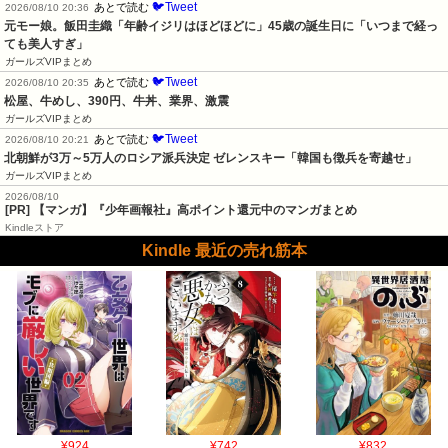
🐦Tweet
あとで読む
2026/08/10 20:36
元モー娘。飯田圭織「年齢イジリはほどほどに」45歳の誕生日に「いつまで経っ
ても美人すぎ」
ガールズVIPまとめ
🐦Tweet
あとで読む
2026/08/10 20:35
松屋、牛めし、390円、牛丼、業界、激震
ガールズVIPまとめ
🐦Tweet
あとで読む
2026/08/10 20:21
北朝鮮が3万～5万人のロシア派兵決定 ゼレンスキー「韓国も徴兵を寄越せ」
ガールズVIPまとめ
2026/08/10
[PR] 【マンガ】『少年画報社』高ポイント還元中のマンガまとめ
Kindleストア
Kindle 最近の売れ筋本
¥924
¥742
¥832