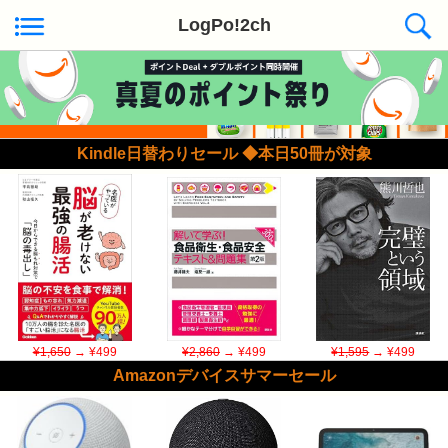
LogPo!2ch
Kindle日替わりセール ◆本日50冊が対象
¥1,650
→ ¥499
¥2,860
→ ¥499
¥1,595
→ ¥499
Amazonデバイスサマーセール