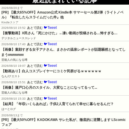
最近読まれている記事
2026/08/20まで
[PR]
【最大65%OFF】Amazon公式 Kindle本 サマーセール第2弾（ライトノベ
ル）『転生したらスライムだった件』他
Kindleストア
🐦Tweet
あとで読む
2026/08/10 15:52
【衝撃動画】X民さん「死にかけた」→凄い動画が投稿される…怖すぎる…
デジタルニューススレッド
🐦Tweet
あとで読む
2026/08/10 17:40
【画像】童顔すぎる女子アナさん、まさかの温泉レポートが話題騒然となってし
まうwwwwww
芸能人の気になる噂
🐦Tweet
あとで読む
2026/08/10 19:07
【動画あり】白人コスプレイヤーにコミケ民群がるｗｗｗｗｗｗ
なんJクエスト
🐦Tweet
あとで読む
2026/08/10 15:51
【画像】瀬戸口心月のスタイル、大変なことになってるって...
芸能人の気になる噂
🐦Tweet
あとで読む
2026/08/10 15:33
【結局】「年収いくらあれば」子供2人育てられて幸せに暮らせるんだ？
はーとログ
2026/08/13まで
[PR] 【最大50%OFF】KADOKAWA サレた私が、徹底的に逆襲します LScomic
フェア