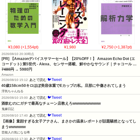
¥3,080 (+1,554pt)
¥1,980
¥2,750 (+1,387pt)
2026/08/10 20:30時点
[PR] 【Amazonデバイスサマーセール】【20%OFF！】 Amazon Echo Dot (エ
コードット) 第5世代 - Alexa、センサー搭載、鮮やかなサウンド｜チャコール …
7480円
→ 5980円
Amazon
🐦Tweet
あとで読む
2026/08/10 15:12
40歳158cm50キロほぼ美容体重でEカップの私。旦那に中傷されてしまう
浮気ちゃんねる
🐦Tweet
あとで読む
2026/08/10 15:00
酒飲むのにガチで最高なチェーン店教えろwwwwwwwwww
鬼嫁日記
🐦Tweet
あとで読む
2026/08/10 17:40
【画像】童顔すぎる女子アナさん、まさかの温泉レポートが話題騒然となってし
まうwwwwww
芸能人の気になる噂
🐦Tweet
あとで読む
2026/08/10 17:30