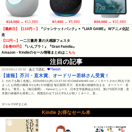
¥14,980
→ ¥11,980
¥7,480
→ ¥5,980
¥34,980
→ ¥31,480
【最終日】【110円～】
『ジャンケットバンク』×『LIAR GAME』 Wアニメ化記
念
【11円～】
一二三書房 夏の大感謝フェスタ
【全巻99円】
『いんブラ！』『Gran Familia』
Amazon・Kindleのセール情報まとめは
こちら
注目の記事
🐦Tweet
あとで読む
2026/06/12 00:50
【速報】芥川・直木賞、オードリー若林さん受賞！
1: それでも動く名無し 2026/06/11(木) 13:47:03 ID:OdkEkNm90.net ノミネートされた時点で決
まったも同然の模様 6/11(木) 5:00配信 毎日新聞 芥川・直木賞の候補作決まる オードリー・若
林さん「青天」も（毎日新聞） - Yahoo!ニュース 日本文学振興会は10日、第175回芥川賞・直
木賞の候補作を発表した。両賞合わせて10人中6人が初ノミネート。直…
ガールズVIPまとめ
Kindle お得なセール本