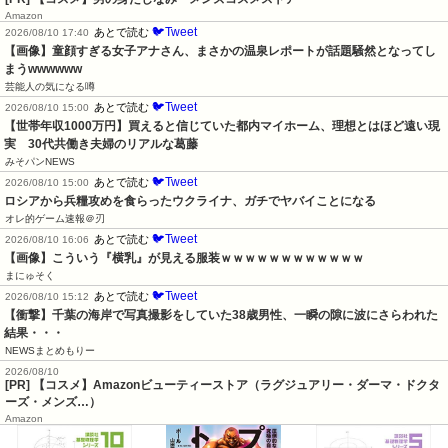
Amazon
🐦Tweet
あとで読む
2026/08/10 17:40
【画像】童顔すぎる女子アナさん、まさかの温泉レポートが話題騒然となってし
まうwwwwww
芸能人の気になる噂
🐦Tweet
あとで読む
2026/08/10 15:00
【世帯年収1000万円】買えると信じていた都内マイホーム、理想とはほど遠い現
実　30代共働き夫婦のリアルな葛藤
みそパンNEWS
🐦Tweet
あとで読む
2026/08/10 15:00
ロシアから兵糧攻めを食らったウクライナ、ガチでヤバイことになる
オレ的ゲーム速報＠刃
🐦Tweet
あとで読む
2026/08/10 16:06
【画像】こういう『横乳』が見える服装ｗｗｗｗｗｗｗｗｗｗｗｗ
まにゅそく
🐦Tweet
あとで読む
2026/08/10 15:12
【衝撃】千葉の海岸で写真撮影をしていた38歳男性、一瞬の隙に波にさらわれた
結果・・・
NEWSまとめもりー
2026/08/10
[PR] 【コスメ】Amazonビューティーストア（ラグジュアリー・ダーマ・ドクタ
ーズ・メンズ…）
Amazon