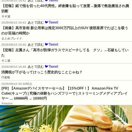
🐦Tweet
あとで読む
2026/08/10 16:42
【悲報】紙で指を切った40代男性。絆創膏を貼って放置→激痛で救急搬送され腕
切断
ネギ速
🐦Tweet
あとで読む
2026/08/10 16:42
【画像】高市首相 新公用車は推定3000万円以上のSUV 後部座席でたばこを吸う
のが至福の時間か
まとめブレイド
🐦Tweet
あとで読む
2026/08/10 16:40
【悲報】左翼さん「高市が防弾ガラスでスピーチしてる　クソ」→石破もしてい
た
キニ速
🐦Tweet
あとで読む
2026/08/10 16:40
消費税が下がるってけっこう歴史的なことじゃね？
IT速報
2026/08/10 20:30時点
[PR] 【Amazonデバイスサマーセール】【15%OFF！】 Amazon Fire TV
Cube(キューブ) | 究極の体験をハンズフリーで | ストリーミングメディアプレイ
ヤー …
19980円
→ 16980円
Amazon