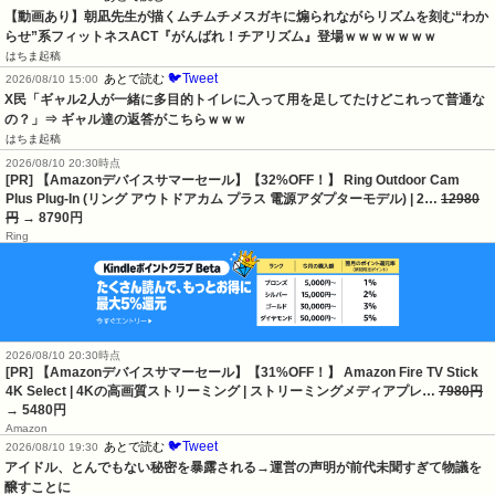
【動画あり】朝凪先生が描くムチムチメスガキに煽られながらリズムを刻む“わか
らせ”系フィットネスACT『がんばれ！チアリズム』登場ｗｗｗｗｗｗｗ
はちま起稿
🐦Tweet
あとで読む
2026/08/10 15:00
X民「ギャル2人が一緒に多目的トイレに入って用を足してたけどこれって普通な
の？」⇒ ギャル達の返答がこちらｗｗｗ
はちま起稿
2026/08/10 20:30時点
[PR] 【Amazonデバイスサマーセール】【32%OFF！】 Ring Outdoor Cam
Plus Plug-In (リング アウトドアカム プラス 電源アダプターモデル) | 2…
12980
円
→ 8790円
Ring
2026/08/10 20:30時点
[PR] 【Amazonデバイスサマーセール】【31%OFF！】 Amazon Fire TV Stick
4K Select | 4Kの高画質ストリーミング | ストリーミングメディアプレ…
7980円
→ 5480円
Amazon
🐦Tweet
あとで読む
2026/08/10 19:30
アイドル、とんでもない秘密を暴露される→運営の声明が前代未聞すぎて物議を
醸すことに