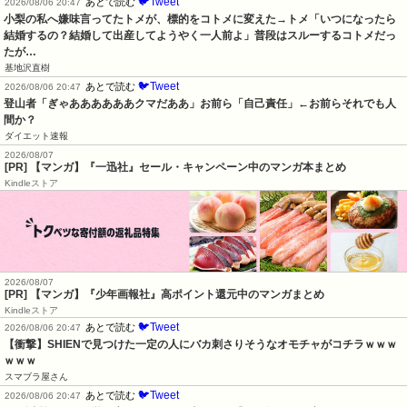
🐦Tweet
あとで読む
2026/08/06 20:47
小梨の私へ嫌味言ってたトメが、標的をコトメに変えた→トメ「いつになったら
結婚するの？結婚して出産してようやく一人前よ」普段はスルーするコトメだっ
たが…
基地沢直樹
🐦Tweet
あとで読む
2026/08/06 20:47
登山者「ぎゃああああああクマだああ」お前ら「自己責任」←お前らそれでも人
間か？
ダイエット速報
2026/08/07
[PR] 【マンガ】『一迅社』セール・キャンペーン中のマンガ本まとめ
Kindleストア
2026/08/07
[PR] 【マンガ】『少年画報社』高ポイント還元中のマンガまとめ
Kindleストア
🐦Tweet
あとで読む
2026/08/06 20:47
【衝撃】SHIENで見つけた一定の人にバカ刺さりそうなオモチャがコチラｗｗｗ
ｗｗｗ
スマブラ屋さん
🐦Tweet
あとで読む
2026/08/06 20:47