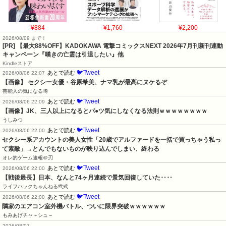
¥884
¥1,760
¥2,200
2026/08/09 まで！
[PR] 【最大88%OFF】KADOKAWA 電撃コミックスNEXT 2026年7月刊新刊連動
キャンペーン『嘆きの亡霊は引退したい』他
Kindleストア
🐦Tweet
あとで読む
2026/08/06 22:07
【画像】 セクシー女優・谷原希美、ナマ乳が最高にヌケるぞ
芸能人の気になる噂
🐦Tweet
あとで読む
2026/08/06 22:09
【画像】JK、三人以上になるとパ●ツ気にしなくなる法則ｗｗｗｗｗｗｗｗ
うしみつ
🐦Tweet
あとで読む
2026/08/06 22:00
セクシー系アカウントの美人女性「20歳でアルファードを一括で買っちゃう私っ
て素敵」→とんでもないものが映り込んでしまい、終わる
オレ的ゲーム速報＠刃
🐦Tweet
あとで読む
2026/08/06 22:00
【戦後最長】日本、なんと74ヶ月連続で景気回復していた‥‥
ライフハックちゃんねる弐式
🐦Tweet
あとで読む
2026/08/06 22:00
隣家のエアコン室外機バトル、ついに限界突破ｗｗｗｗｗｗ
もみあげチャ～シュ～
2026/08/07