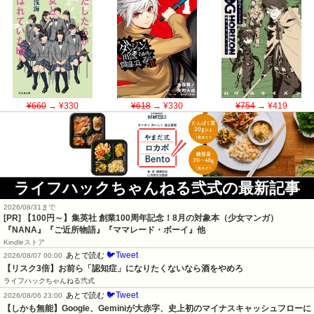
¥660
→ ¥330
¥618
→ ¥330
¥754
→ ¥419
ライフハックちゃんねる弐式の最新記事
2026/08/31まで
[PR]
【100円～】集英社 創業100周年記念！8月の対象本（少女マンガ）
『NANA』『ご近所物語』『ママレード・ボーイ』他
Kindleストア
🐦Tweet
あとで読む
2026/08/07 00:00
【リスク3倍】お前ら「認知症」になりたくないなら酒をやめろ
ライフハックちゃんねる弐式
🐦Tweet
あとで読む
2026/08/06 23:00
【しかも無能】Google、Geminiが大赤字、史上初のマイナスキャッシュフローに