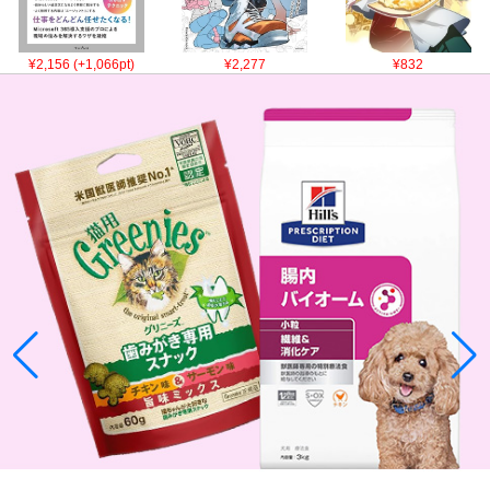
¥2,156 (+1,066pt)
¥2,277
¥832