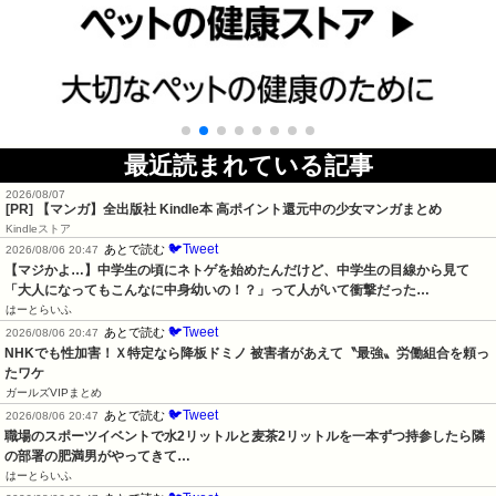
最近読まれている記事
2026/08/07
[PR] 【マンガ】全出版社 Kindle本 高ポイント還元中の少女マンガまとめ
Kindleストア
🐦Tweet
あとで読む
2026/08/06 20:47
【マジかよ…】中学生の頃にネトゲを始めたんだけど、中学生の目線から見て
「大人になってもこんなに中身幼いの！？」って人がいて衝撃だった…
はーとらいふ
🐦Tweet
あとで読む
2026/08/06 20:47
NHKでも性加害！Ｘ特定なら降板ドミノ 被害者があえて〝最強〟労働組合を頼っ
たワケ
ガールズVIPまとめ
🐦Tweet
あとで読む
2026/08/06 20:47
職場のスポーツイベントで水2リットルと麦茶2リットルを一本ずつ持参したら隣
の部署の肥満男がやってきて…
はーとらいふ