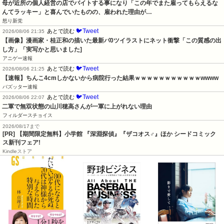
母が近所の個人経営の店でバイトする事になり「この年でまた雇ってもらえるな
んてラッキー」と喜んでいたものの、雇われた理由が…
怒り新党
🐦Tweet
あとで読む
2026/08/06 21:35
【画像】漫画家・桂正和の描いた最新パ0ツイラストにネット衝撃「この質感の出
し方」「実写かと思いました]
アニゲー速報
🐦Tweet
あとで読む
2026/08/06 21:25
【速報】ちんこ4cmしかないから病院行った結果ｗｗｗｗｗｗｗｗｗｗｗwwww
バズッター速報
🐦Tweet
あとで読む
2026/08/06 22:07
二軍で無双状態の山川穂高さんが一軍に上がれない理由
フィルダースチョイス
2026/08/17まで
[PR] 【期間限定無料】小学館 『深淵探偵』『ザコオス♂』ほか シードコミック
ス新刊フェア!
Kindleストア