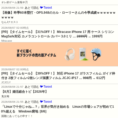
オレ的ゲーム速報＠刃
🐦Tweet
あとで読む
2026/08/06 21:59
【画像】昨季60本塁打・OPS.948のカル・ローリーさんの今季成績ｗｗｗｗｗｗ
ｗｗｗｗ
なんJクエスト
2026/08/07 02:00時点
[PR] 【タイムセール】【31%OFF！】 Miracase iPhone 17 用 ケース シリコン
MagSafe対応 カメラコントロール カバー 3.0ミリ …
2899円
→ 1999円
Miracase
2026/08/07 02:00時点
[PR] 【タイムセール】【39%OFF！】 対応 iPhone 17 ガラスフィルム ガイド枠
付き 2枚フィルム+2枚レンズ保護フィルム JCJC-IP17 …
998円
→ 612円
JCJCLY
🐦Tweet
あとで読む
2026/08/06 21:57
【8月】婚活総合トピ【2026年】
鬼女梅
🐦Tweet
あとで読む
2026/08/06 21:55
「Linuxで十分じゃね…？」世界が気付き始める　Linuxの市場シェアが初めて1
0%超える　Windows窮地  [8/6]
国難にあってもの申す！！