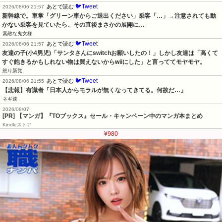
🐦Tweet
あとで読む
2026/08/06 21:57
新幹線で。車掌「グリーン車からご退出ください」乗客「…」→注意されても動
かない乗客を見ていたら、その直後まさかの展開に…
素敵な鬼女様
🐦Tweet
あとで読む
2026/08/06 21:57
友達の子(小4男児)「サンタさんにswitchお願いしたの！」しかし友達は「高くて
すぐ飽きるかもしれない物は買えないからwiiにした」と言っててモヤモヤ。
怒り新党
🐦Tweet
あとで読む
2026/08/06 21:55
【悲報】有識者「日本人からモラルが無くなってきてる。何故だ…」
ネギ速
2026/08/07
[PR] 【マンガ】『TOブックス』セール・キャンペーン中のマンガ本まとめ
Kindleストア
¥980