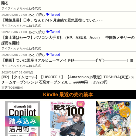
陥る
ライフハックちゃんねる弐式
🐦Tweet
あとで読む
2026/08/06 22:00
【戦後最長】日本、なんと74ヶ月連続で景気回復していた‥‥
ライフハックちゃんねる弐式
🐦Tweet
あとで読む
2026/08/06 21:00
【富士通はセーフ】パソコン大手３社（HP、ASUS、Acer）　中国製メモリーの
採用を開始
ライフハックちゃんねる弐式
🐦Tweet
あとで読む
2026/08/06 20:00
【動画】ついに国産リアルヒューマノイドｷﾀ━━━━━━(ﾟ∀ﾟ)━━━━━━ !!!!!
ライフハックちゃんねる弐式
2026/08/07 02:00時点
[PR] 【タイムセール】【10%OFF！】 【Amazon.co.jp限定】TOSHIBA(東芝) ス
チームオーブンレンジ 石窯オーブン 23L …
28800円
→ 25920円
東芝(TOSHIBA)
Kindle 最近の売れ筋本