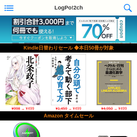
LogPo!2ch
Kindle日替わりセール ◆本日50冊が対象
¥998
→ ¥499
¥1,459
→ ¥499
¥4,950
→ ¥499
Amazon タイムセール