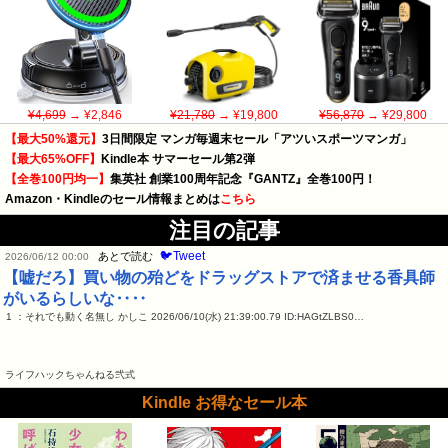
¥4,699
→ ¥2,846
¥21,780
→ ¥19,800
¥56,870
→ ¥29,800
【最大50%還元】
3日間限定 マンガ毎週末セール「アツいスポーツマンガ」
【最大65%OFF】
Kindle本 サマーセール第2弾
【全巻100円均一】
集英社 創業100周年記念『GANTZ』全巻100円！
Amazon・Kindleのセール情報まとめは
こちら
注目の記事
🐦Tweet
あとで読む
2026/06/12 00:00
【嘘だろ】買い物の殆どをドラッグストアで済ませる香具師
がいるらしいな‥‥
1 ：それでも動く名無し かしこ 2026/06/10(水) 21:39:00.79 ID:HAGtZLBS0…
ライフハックちゃんねる弐式
Kindle お得なセール本