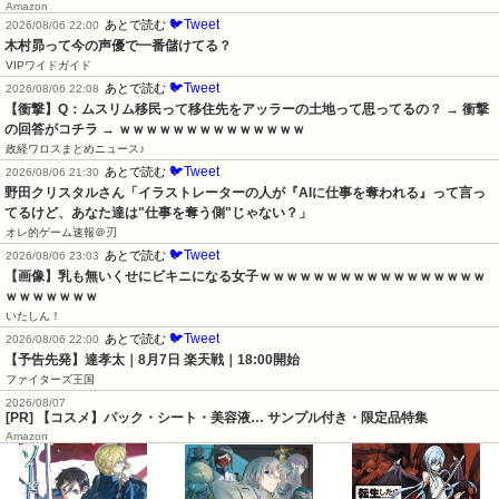
Amazon
🐦Tweet
あとで読む
2026/08/06 22:00
木村昴って今の声優で一番儲けてる？
VIPワイドガイド
🐦Tweet
あとで読む
2026/08/06 22:08
【衝撃】Q：ムスリム移民って移住先をアッラーの土地って思ってるの？ → 衝撃
の回答がコチラ → ｗｗｗｗｗｗｗｗｗｗｗｗｗｗ
政経ワロスまとめニュース♪
🐦Tweet
あとで読む
2026/08/06 21:30
野田クリスタルさん「イラストレーターの人が『AIに仕事を奪われる』って言っ
てるけど、あなた達は"仕事を奪う側"じゃない？」
オレ的ゲーム速報＠刃
🐦Tweet
あとで読む
2026/08/06 23:03
【画像】乳も無いくせにビキニになる女子ｗｗｗｗｗｗｗｗｗｗｗｗｗｗｗｗｗ
ｗｗｗｗｗｗｗ
いたしん！
🐦Tweet
あとで読む
2026/08/06 22:00
【予告先発】達孝太｜8月7日 楽天戦｜18:00開始
ファイターズ王国
2026/08/07
[PR] 【コスメ】パック・シート・美容液… サンプル付き・限定品特集
Amazon