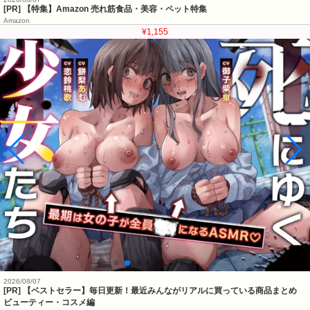
[PR] 【特集】Amazon 売れ筋食品・美容・ペット特集
Amazon
¥1,155
2026/08/07
[PR] 【ベストセラー】毎日更新！最近みんながリアルに買っている商品まとめ
ビューティー・コスメ編