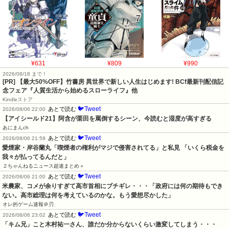
¥631
¥809
¥990
2026/08/18 まで！
[PR] 【最大50%OFF】竹書房 異世界で新しい人生はじめます! BCf最新刊配信記
念フェア『人質生活から始めるスローライフ』他
Kindleストア
🐦Tweet
あとで読む
2026/08/06 22:00
【アイシールド21】阿含が栗田を罵倒するシーン、今読むと湿度が高すぎる
あにまんch
🐦Tweet
あとで読む
2026/08/06 21:59
愛煙家・岸谷蘭丸「喫煙者の権利がマジで侵害されてる」と私見 「いくら税金を
我々が払ってるんだと」
２ちゃんねるニュース超速まとめ＋
🐦Tweet
あとで読む
2026/08/06 21:00
米農家、コメが余りすぎて高市首相にブチギレ・・・「政府には何の期待もでき
ない。高市総理は何を考えているのかな。もう愛想尽かした」
オレ的ゲーム速報＠刃
🐦Tweet
あとで読む
2026/08/06 23:02
「キム兄」こと木村祐一さん、誰だか分からないくらい激変してしまう・・・