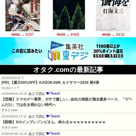
¥990
→ ¥297
¥935
→ ¥468
¥836
→ ¥418
オタク.comの最新記事
2026/08/20まで
[PR]
【最大50%OFF】KADOKAWA カドサマー2026 第4弾
Kindleストア
🐦Tweet
あとで読む
2026/08/08 18:30
【悲報】スマホゲー業界、ガチで厳しい…会社の倒産が過去最多ペース、「ゲー
ムだけ」では生き残れない時代へ
オタク.com
🐦Tweet
あとで読む
2026/08/08 17:31
【朗報】Xのインプレゾンビさん、終わるｗｗｗｗｗｗｗｗｗｗ
オタク.com
🐦Tweet
あとで読む
2026/08/08 16:19