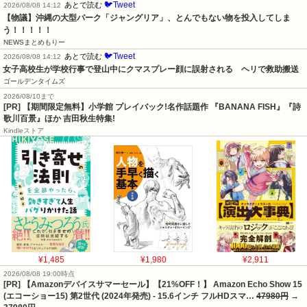
🐦Tweet
あとで読む
2026/08/08 14:12
【物議】沖縄の大型パーク「ジャングリア」、とんでもない物を投入してしま
う！！！！！
NEWSまとめもりー
🐦Tweet
あとで読む
2026/08/08 14:12
女子高校生が学校行事で登山中にクマスプレー顔に誤射される　ヘリで救助搬送
ゴールデンタイムズ
2026/08/10まで
[PR] 【期間限定無料】小学館 プレイバック!名作話題作 『BANANA FISH』『詩
歌川百景』ほか 吉田秋生特集!
Kindleストア
¥1,485
¥1,980
¥2,911
2026/08/08 19:00時点
[PR] 【Amazonデバイスサマーセール】【21%OFF！】 Amazon Echo Show 15
(エコーショー15) 第2世代 (2024年発売) - 15.6インチ フルHDスマ…
47980円
→