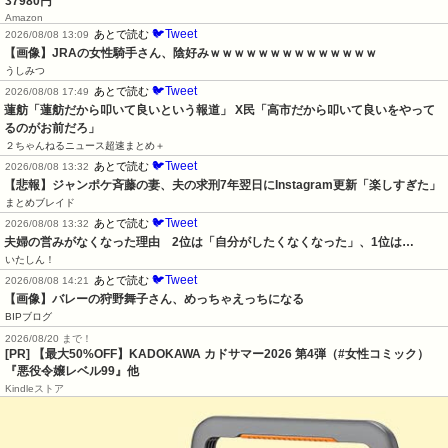
37980円
Amazon
🐦Tweet
あとで読む
2026/08/08 13:09
【画像】JRAの女性騎手さん、陰好みｗｗｗｗｗｗｗｗｗｗｗｗｗｗ
うしみつ
🐦Tweet
あとで読む
2026/08/08 17:49
蓮舫「蓮舫だから叩いて良いという報道」 X民「高市だから叩いて良いをやって
るのがお前だろ」
２ちゃんねるニュース超速まとめ＋
🐦Tweet
あとで読む
2026/08/08 13:32
【悲報】ジャンポケ斉藤の妻、夫の求刑7年翌日にInstagram更新「楽しすぎた」
まとめブレイド
🐦Tweet
あとで読む
2026/08/08 13:32
夫婦の営みがなくなった理由　2位は「自分がしたくなくなった」、1位は…
いたしん！
🐦Tweet
あとで読む
2026/08/08 14:21
【画像】バレーの狩野舞子さん、めっちゃえっちになる
BIPブログ
2026/08/20 まで！
[PR]
【最大50%OFF】KADOKAWA カドサマー2026 第4弾（#女性コミック）
『悪役令嬢レベル99』他
Kindleストア