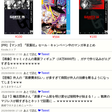
¥100
¥594
¥100
2026/08/08
[PR] 【マンガ】『双葉社』セール・キャンペーン中のマンガ本まとめ
Kindleストア
🐦Tweet
あとで読む
2026/08/08 17:55
【画像】キャミィさんの最新フィギュア（18万8000円）、ガチで作り込みがエグ
すぎるｗｗｗｗｗｗｗｗｗｗ
なんJクエスト
🐦Tweet
あとで読む
2026/08/08 13:31
【悲報】外人の「医療費未払い」が多すぎて病院が外人の治療を断るようになっ
てしまうｗｗｗ
おうまがタイムズ
🐦Tweet
あとで読む
2026/08/08 18:08
【は？】極左団体さん「原爆ドーム前を明け渡せば核戦争が始まる！」→ 観衆の
マジレスが鋭すぎるとネットで話題に → ｗｗｗｗｗｗｗｗｗｗｗｗ
政経ワロスまとめニュース♪
🐦Tweet
あとで読む
2026/08/08 17:18