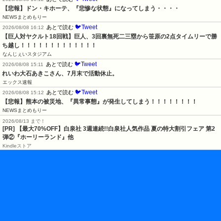
【悲報】ドン・キホーテ、『悲惨な状態』になってしまう・・・・
NEWSまとめもりー
🐦Tweet
あとで読む
2026/08/08 16:12
【巨人対ヤクルト18回戦】巨人、3回裏無死二三塁から笹原の2点タイムリーで勝
ち越し！！！！！！！！！！！！！
なんじぇいスタジアム
🐦Tweet
あとで読む
2026/08/08 15:11
れいわ大石あきこさん、7月末で活動休止。
エックス速報
🐦Tweet
あとで読む
2026/08/08 15:12
【悲報】熊本の被災地、『異常事態』が発生してしまう！！！！！！！！
NEWSまとめもりー
2026/08/13 まで！
[PR]
【最大70%OFF】白泉社 3週連続!!白泉社人気作品 夏の特大割引フェア 第2
弾②『ホーリーランド』他
Kindleストア