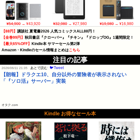
¥54,900
→ ¥43,920
¥32,980
→ ¥27,980
¥19,980
→ ¥16,980
【88円】
講談社 夏電書2026 人気コミックスALL88円！
【全巻99円】
秋田書店『クローバー』『チキン』『ドロップOG』1週間限定！
【最大65%OFF】
Kindle本 サマーセール第2弾
Amazon・Kindleのセール情報まとめは
こちら
注目の記事
🐦Tweet
あとで読む
2026/06/11 21:35
【朗報】ドラクエ10、自分以外の冒険者が表示されない
「『ソロ活』サーバー」実装
オタク.com
Kindle お得なセール本