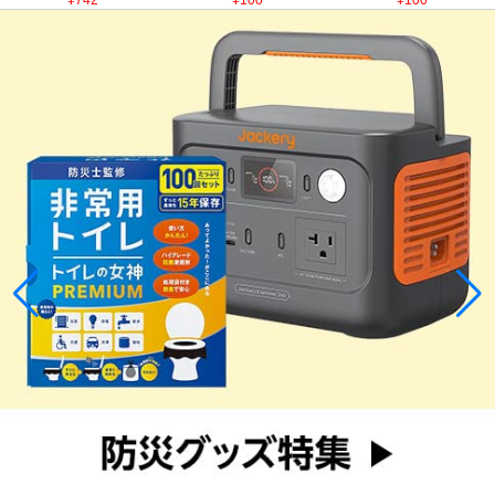
¥742
¥100
¥100