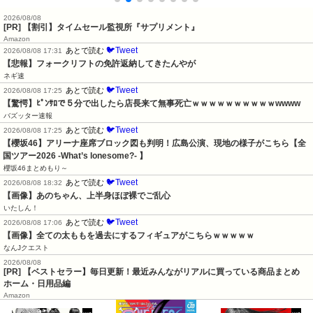
2026/08/08
[PR] 【割引】タイムセール監視所『サプリメント』
Amazon
🐦Tweet
あとで読む
2026/08/08 17:31
【悲報】フォークリフトの免許返納してきたんやが
ネギ速
🐦Tweet
あとで読む
2026/08/08 17:25
【驚愕】ﾋﾟﾝｻﾛで５分で出したら店長来て無事死亡ｗｗｗｗｗｗｗｗｗｗwwww
バズッター速報
🐦Tweet
あとで読む
2026/08/08 17:25
【櫻坂46】アリーナ座席ブロック図も判明！広島公演、現地の様子がこちら【全
国ツアー2026 -What’s lonesome?- 】
櫻坂46まとめもり～
🐦Tweet
あとで読む
2026/08/08 18:32
【画像】あのちゃん、上半身ほぼ裸でご乱心
いたしん！
🐦Tweet
あとで読む
2026/08/08 17:06
【画像】全ての太ももを過去にするフィギュアがこちらｗｗｗｗｗ
なんJクエスト
2026/08/08
[PR] 【ベストセラー】毎日更新！最近みんながリアルに買っている商品まとめ
ホーム・日用品編
Amazon