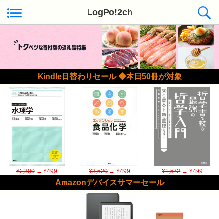
LogPo!2ch
Kindle日替わりセール ◆本日50冊が対象
¥3,300
→ ¥499
¥3,520
→ ¥499
¥1,572
→ ¥499
Amazonデバイスサマーセール