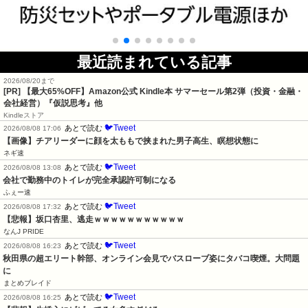
最近読まれている記事
2026/08/20まで
[PR]
【最大65%OFF】Amazon公式 Kindle本 サマーセール第2弾（投資・金融・
会社経営）『仮説思考』他
Kindleストア
🐦Tweet
あとで読む
2026/08/08 17:06
【画像】チアリーダーに顔を太ももで挟まれた男子高生、瞑想状態に
ネギ速
🐦Tweet
あとで読む
2026/08/08 13:08
会社で勤務中のトイレが完全承認許可制になる
ふぇー速
🐦Tweet
あとで読む
2026/08/08 17:32
【悲報】坂口杏里、逃走ｗｗｗｗｗｗｗｗｗｗｗ
なんJ PRIDE
🐦Tweet
あとで読む
2026/08/08 16:23
秋田県の超エリート幹部、オンライン会見でバスローブ姿にタバコ喫煙。大問題
に
まとめブレイド
🐦Tweet
あとで読む
2026/08/08 16:25