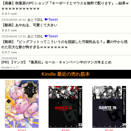
【画像】秋葉原のPCショップ『キーボードとマウスを無料で配ります』→結果ｗ
ｗｗｗｗｗｗｗｗｗｗｗ
オタク.com
🐦Tweet
あとで読む
2026/08/08 16:04
【動画】あやねる、可愛くて大きい
オタク.com
🐦Tweet
あとで読む
2026/08/08 13:50
【動画】『ビッグフットってこういうのを誤認した可能性ある？』霧の中から現
れた巨大な影が怖すぎるｗｗｗｗｗｗｗｗ
オタク.com
2026/08/08
[PR] 【マンガ】『集英社』セール・キャンペーン中のマンガ本まとめ
Kindleストア
Kindle 最近の売れ筋本