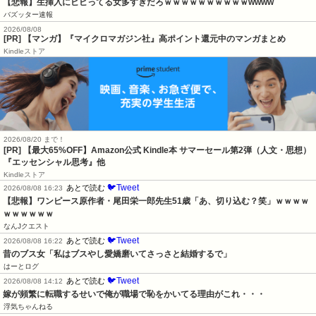
【悲報】生挿入にビビってる女多すぎだろｗｗｗｗｗｗｗｗｗｗwwww
バズッター速報
2026/08/08
[PR] 【マンガ】『マイクロマガジン社』高ポイント還元中のマンガまとめ
Kindleストア
2026/08/20 まで！
[PR]
【最大65%OFF】Amazon公式 Kindle本 サマーセール第2弾（人文・思想）
『エッセンシャル思考』他
Kindleストア
🐦Tweet
あとで読む
2026/08/08 16:23
【悲報】ワンピース原作者・尾田栄一郎先生51歳「あ、切り込む？笑」ｗｗｗｗ
ｗｗｗｗｗｗ
なんJクエスト
🐦Tweet
あとで読む
2026/08/08 16:22
昔のブス女「私はブスやし愛嬌磨いてさっさと結婚するで」
はーとログ
🐦Tweet
あとで読む
2026/08/08 14:12
嫁が頻繁に転職するせいで俺が職場で恥をかいてる理由がこれ・・・
浮気ちゃんねる