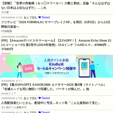
【悲報】「世界の売春婦（セッ◯スワーカー）の数と割合」反論「そんなはずは
ない日本は上位なはずだ」←これ
ネギ速
🐦Tweet
あとで読む
2026/08/08 17:00
フジテレビ「2026 FORMULA1 サマーブレイクSP」を明日（8月9日）から12日
間毎日放送へ
F1情報通
2026/08/08 19:00時点
[PR] 【Amazonデバイスサマーセール】【21%OFF！】 Amazon Echo Show 15
(エコーショー15) 第2世代 (2024年発売) - 15.6インチ フルHDスマ…
47980円
→
37980円
Amazon
2026/08/20 まで！
[PR]
【最大50%OFF】KADOKAWA カドサマー2026 第4弾（ライトノベル）
『全滅エンドを死に物狂いで回避した。パーティが病んだ。』他
Kindleストア
🐦Tweet
あとで読む
2026/08/08 17:00
人気配信者たいじさん、配信中に号泣…ネット民「こんな姿初めて見た」
オレ的ゲーム速報＠刃
🐦Tweet
あとで読む
2026/08/08 16:12