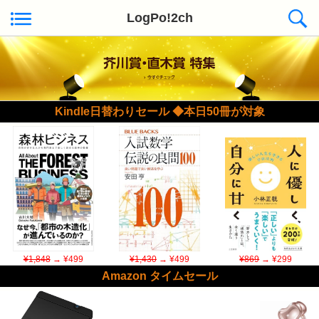
LogPo!2ch
Kindle日替わりセール ◆本日50冊が対象
¥1,848
→ ¥499
¥1,430
→ ¥499
¥869
→ ¥299
Amazon タイムセール