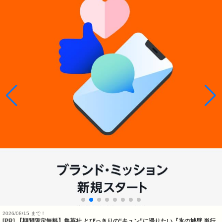
2026/08/15 まで！
[PR] 【期間限定無料】集英社 とびっきりの“キュン”に浸りたい『氷の城壁 単行