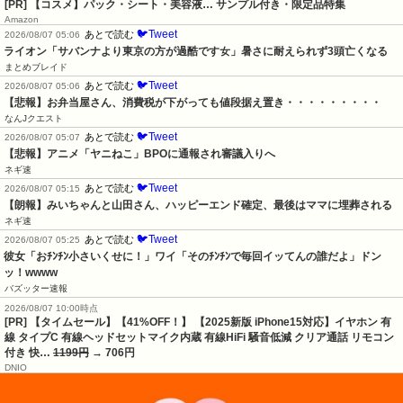
[PR] 【コスメ】パック・シート・美容液… サンプル付き・限定品特集
Amazon
🐦Tweet
あとで読む
2026/08/07 05:06
ライオン「サバンナより東京の方が過酷です女」暑さに耐えられず3頭亡くなる
まとめブレイド
🐦Tweet
あとで読む
2026/08/07 05:06
【悲報】お弁当屋さん、消費税が下がっても値段据え置き・・・・・・・・・
なんJクエスト
🐦Tweet
あとで読む
2026/08/07 05:07
【悲報】アニメ「ヤニねこ」BPOに通報され審議入りへ
ネギ速
🐦Tweet
あとで読む
2026/08/07 05:15
【朗報】みいちゃんと山田さん、ハッピーエンド確定、最後はママに埋葬される
ネギ速
🐦Tweet
あとで読む
2026/08/07 05:25
彼女「おﾁﾝﾁﾝ小さいくせに！」ワイ「そのﾁﾝﾁﾝで毎回イッてんの誰だよ」ドン
ッ！wwww
バズッター速報
2026/08/07 10:00時点
[PR] 【タイムセール】【41%OFF！】 【2025新版 iPhone15対応】イヤホン 有
線 タイプC 有線ヘッドセットマイク内蔵 有線HiFi 騒音低減 クリア通話 リモコン
付き 快…
1199円
→ 706円
DNIO