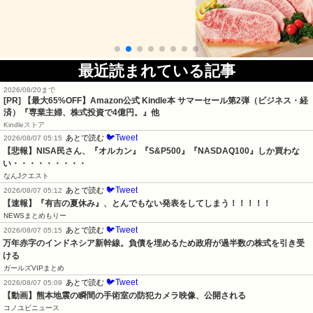
最近読まれている記事
2026/08/20まで
[PR]
【最大65%OFF】Amazon公式 Kindle本 サマーセール第2弾（ビジネス・経
済）『専業主婦、株式投資で4億円。』他
Kindleストア
🐦Tweet
あとで読む
2026/08/07 05:15
【悲報】NISA民さん、『オルカン』『S&P500』『NASDAQ100』しか買わな
い・・・・・・・・・
なんJクエスト
🐦Tweet
あとで読む
2026/08/07 05:12
【速報】『有吉の夏休み』、とんでもない発表をしてしまう！！！！！
NEWSまとめもりー
🐦Tweet
あとで読む
2026/08/07 05:15
万年赤字のインドネシア新幹線。負債を埋めるため政府が過半数の株式を引き受
ける
ガールズVIPまとめ
🐦Tweet
あとで読む
2026/08/07 05:09
【動画】熊本地震の瞬間の手術室の防犯カメラ映像、公開される
コノユビニュース