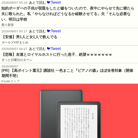
🐦Tweet
あとで読む
2026/08/07 05:18
知的ボーダーの子供が宿題をしたと嘘をついたので、夜中にやらせて先に寝たら
夫に殴られた。私「やらなければどうなるか経験させてる」夫「そんな必要な
い、明日は学校
怒り新党
🐦Tweet
あとで読む
2026/08/07 05:17
【安価】男1人と女1人で飲んでる
ガールズVIPまとめ
🐦Tweet
あとで読む
2026/08/07 04:27
【悲報】友達とロイヤルホストに行った息子、絶望ｗｗｗｗｗｗｗ
ずっと日曜日のターン
2026/08/07
[PR]
【高ポイント還元】講談社 一色まこと『ピアノの森』ほぼ全巻対象（開催
期間不明）
Kindleストア