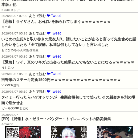
本版』他
Kindleストア
🐦Tweet
あとで読む
2026/08/07 07:00
【悲報】ライザさん、お●ぱいを触られてしまうｗｗｗｗｗｗｗｗ
キニ速
🐦Tweet
あとで読む
2026/08/07 05:39
いじめの主犯Aと取り巻きの元友人B。話したいことがあると言って先生含めた話
し合いをしたら「全て誤解。私達は何もしてない」と言い出した
おにひめちゃんの監視部屋
🐦Tweet
あとで読む
2026/08/07 05:39
【緊急】ワイ、真のワキガと出会った結果とんでもないことになるｗｗｗｗｗｗ
うしみつ
🐦Tweet
あとで読む
2026/08/07 05:35
吉野家のステーキ定食1500円ｗｗｗｗｗｗｗｗｗｗｗｗｗｗｗｗｗｗｗ
VIPPER速報
🐦Tweet
あとで読む
2026/08/07 05:19
タイミー行ったらハゲオッサンが一生懸命梱包してて笑った その懸命さを別の場
面で活かせよ
ガールズVIPまとめ
2026/08/07
[PR] 【特集】水・ゼリー・パウダー・トイレ… ペットの防災特集
Amazon