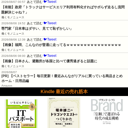
🐦Tweet
あとで読む
2026/08/07 00:57
【有能】政府「トラックはサービスエリア利用有料化すればサボらず走るし流問
題解決じゃね？」
働くモノニュース
🐦Tweet
あとで読む
2026/08/06 19:52
専門家「日本車はダサい、見てて恥ずかしい」
働くモノニュース
🐦Tweet
あとで読む
2026/08/06 12:39
【画像】福岡、こんなのが普通に走ってるｗｗｗｗｗｗｗｗｗｗｗｗｗｗｗｗ
働くモノニュース
🐦Tweet
あとで読む
2026/08/06 08:00
【画像】日本さん、避難所が各国と比べて優秀過ぎると話題に
働くモノニュース
2026/08/07
[PR] 【ベストセラー】毎日更新！最近みんながリアルに買っている商品まとめ
ホーム・日用品編
Amazon
Kindle 最近の売れ筋本