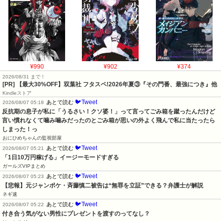
¥990
¥902
¥374
2026/08/31 まで！
[PR] 【最大30%OFF】双葉社 フタスペ!2026年夏③『その門番、最強につき』他
Kindleストア
🐦Tweet
あとで読む
2026/08/07 05:18
反抗期の息子が私に「うるさい！クソ婆！」って言ってごみ箱を蹴ったんだけど
言い慣れなくて噛み噛みだったのとごみ箱が思いの外よく飛んで私に当たったら
しまった！っ
おにひめちゃんの監視部屋
🐦Tweet
あとで読む
2026/08/07 05:21
「1日10万円稼げる」イージーモードすぎる
ガールズVIPまとめ
🐦Tweet
あとで読む
2026/08/07 05:23
【悲報】元ジャンポケ・斉藤慎二被告は“無罪を立証”できる？弁護士が解説
ネギ速
🐦Tweet
あとで読む
2026/08/07 05:22
付き合う気がない男性にプレゼントを渡すのってなし？