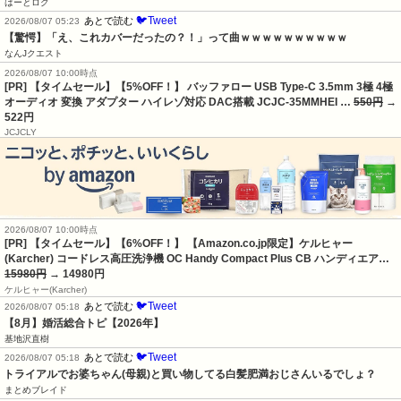
はーとログ
🐦Tweet
あとで読む
2026/08/07 05:23
【驚愕】「え、これカバーだったの？！」って曲ｗｗｗｗｗｗｗｗｗｗ
なんJクエスト
2026/08/07 10:00時点
[PR] 【タイムセール】【5%OFF！】 バッファロー USB Type-C 3.5mm 3極 4極
オーディオ 変換 アダプター ハイレゾ対応 DAC搭載 JCJC-35MMHEI …
550円
→
522円
JCJCLY
2026/08/07 10:00時点
[PR] 【タイムセール】【6%OFF！】 【Amazon.co.jp限定】ケルヒャー
(Karcher) コードレス高圧洗浄機 OC Handy Compact Plus CB ハンディエア…
15980円
→ 14980円
ケルヒャー(Karcher)
🐦Tweet
あとで読む
2026/08/07 05:18
【8月】婚活総合トピ【2026年】
基地沢直樹
🐦Tweet
あとで読む
2026/08/07 05:18
トライアルでお婆ちゃん(母親)と買い物してる白髪肥満おじさんいるでしょ？
まとめブレイド