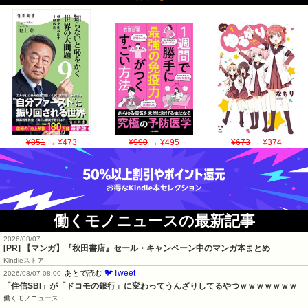
¥851
→ ¥473
¥990
→ ¥495
¥673
→ ¥374
働くモノニュースの最新記事
2026/08/07
[PR] 【マンガ】『秋田書店』セール・キャンペーン中のマンガ本まとめ
Kindleストア
🐦Tweet
あとで読む
2026/08/07 08:00
「住信SBI」が「ドコモの銀行」に変わってうんざりしてるやつｗｗｗｗｗｗｗ
働くモノニュース