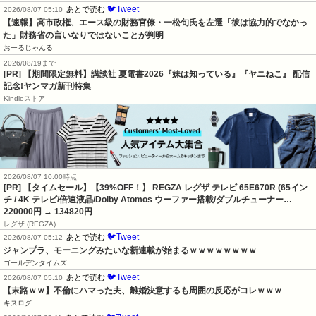
🐦Tweet
あとで読む
2026/08/07 05:10
【速報】高市政権、エース級の財務官僚・一松旬氏を左遷「彼は協力的でなかっ
た」財務省の言いなりではないことが判明
おーるじゃんる
2026/08/19まで
[PR] 【期間限定無料】講談社 夏電書2026『妹は知っている』『ヤニねこ』 配信
記念!ヤンマガ新刊特集
Kindleストア
2026/08/07 10:00時点
[PR] 【タイムセール】【39%OFF！】 REGZA レグザ テレビ 65E670R (65イン
チ / 4K テレビ/倍速液晶/Dolby Atomos ウーファー搭載/ダブルチューナー…
220000円
→ 134820円
レグザ (REGZA)
🐦Tweet
あとで読む
2026/08/07 05:12
ジャンプラ、モーニングみたいな新連載が始まるｗｗｗｗｗｗｗｗ
ゴールデンタイムズ
🐦Tweet
あとで読む
2026/08/07 05:10
【末路ｗｗ】不倫にハマった夫、離婚決意するも周囲の反応がコレｗｗｗ
キスログ