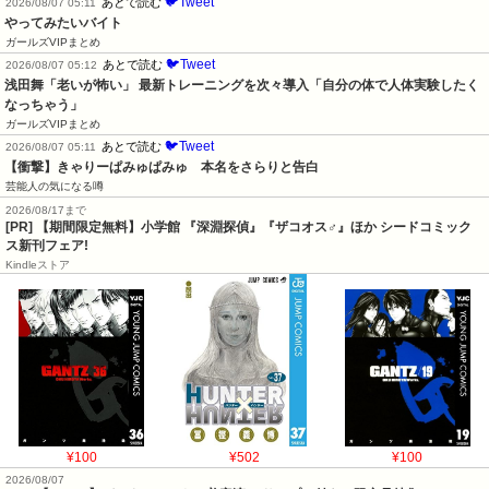
🐦Tweet
あとで読む
2026/08/07 05:11
やってみたいバイト
ガールズVIPまとめ
🐦Tweet
あとで読む
2026/08/07 05:12
浅田舞「老いが怖い」 最新トレーニングを次々導入「自分の体で人体実験したく
なっちゃう」
ガールズVIPまとめ
🐦Tweet
あとで読む
2026/08/07 05:11
【衝撃】きゃりーぱみゅぱみゅ　本名をさらりと告白
芸能人の気になる噂
2026/08/17まで
[PR] 【期間限定無料】小学館 『深淵探偵』『ザコオス♂』ほか シードコミック
ス新刊フェア!
Kindleストア
¥100
¥502
¥100
2026/08/07