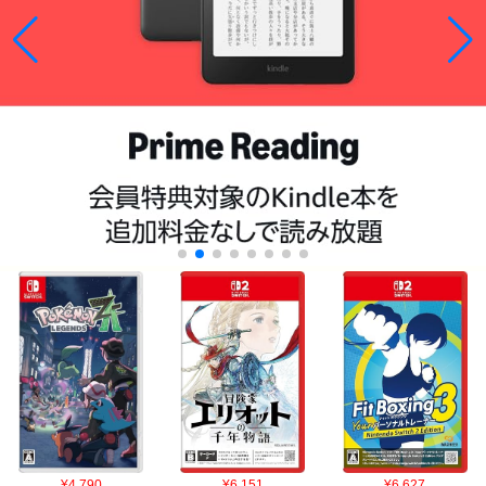
¥4,790
¥6,151
¥6,627