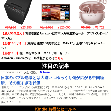
¥27,800
→ ¥23,980
¥142,000
→ ¥120,000
¥5,999
→ ¥3,729
【最大50%還元】
3日間限定 Amazon公式マンガ毎週末セール「アツいスポーツ
マンガ」
【全巻100円均一】
集英社 創業100周年記念『GANTZ』全巻100円キャンペー
ン！
【全巻11円】
極！単行本シリーズ 11円均一セール
Amazon・Kindleのセール情報まとめは
こちら
注目の記事
🐦Tweet
あとで読む
2026/06/11 19:37
日本のバブル崩壊とは大違い…ゆっくり傷が広がる中国経
済、その重すぎる代償
引用元： 1 ：エファビレンツ(東京都) [ﾆﾀﾞ]：2026/06/11(木) 08:15:50.61 ID:uInUa08C0● ?
2BP(2000) 「中国経済は“崩壊”へ向かっているのか？」――。 不動産大手・恒大集団の経営危
機以降、 中国経済を巡っては悲観論が絶えない。 しかし、中国の不動産バブル崩壊は、 日本の
バブル崩壊やリーマンショックと同じように考えていいのだろうか。 …
働くモノニュース
Kindle お得なセール本