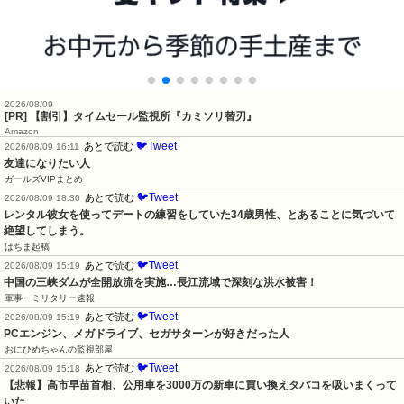
2026/08/09
[PR] 【割引】タイムセール監視所『カミソリ替刃』
Amazon
🐦Tweet
あとで読む
2026/08/09 16:11
友達になりたい人
ガールズVIPまとめ
🐦Tweet
あとで読む
2026/08/09 18:30
レンタル彼女を使ってデートの練習をしていた34歳男性、とあることに気づいて
絶望してしまう。
はちま起稿
🐦Tweet
あとで読む
2026/08/09 15:19
中国の三峡ダムが全開放流を実施…長江流域で深刻な洪水被害！
軍事・ミリタリー速報
🐦Tweet
あとで読む
2026/08/09 15:19
PCエンジン、メガドライブ、セガサターンが好きだった人
おにひめちゃんの監視部屋
🐦Tweet
あとで読む
2026/08/09 15:18
【悲報】高市早苗首相、公用車を3000万の新車に買い換えタバコを吸いまくって
いた