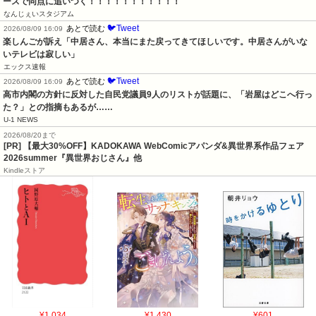
ースで同点に追いつく！！！！！！！！！！！
なんじぇいスタジアム
🐦Tweet
あとで読む
2026/08/09 16:09
楽しんごが訴え「中居さん、本当にまた戻ってきてほしいです。中居さんがいな
いテレビは寂しい」
エックス速報
🐦Tweet
あとで読む
2026/08/09 16:09
高市内閣の方針に反対した自民党議員9人のリストが話題に、「岩屋はどこへ行っ
た？」との指摘もあるが……
U-1 NEWS
2026/08/20まで
[PR] 【最大30%OFF】KADOKAWA WebComicアパンダ&異世界系作品フェア
2026summer『異世界おじさん』他
Kindleストア
¥1,034
¥1,430
¥601