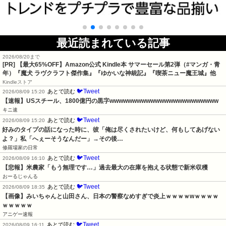
最近読まれている記事
2026/08/20まで
[PR]
【最大65%OFF】Amazon公式 Kindle本 サマーセール第2弾（#マンガ・青
年）『魔犬 ラヴクラフト傑作集』『ゆかいな神統記』『喫茶ニュー魔王城』他
Kindleストア
🐦Tweet
あとで読む
2026/08/09 15:20
【速報】USスチール、1800億円の黒字wwwwwwwwwwwwwwwwwwwwwwww
キニ速
🐦Tweet
あとで読む
2026/08/09 15:20
好みのタイプの話になった時に、彼「俺は尽くされたいけど、何もしてあげない
よ？」私「へぇーそうなんだー」→その後…
修羅場家の日常
🐦Tweet
あとで読む
2026/08/09 16:10
【悲報】米農家「もう無理です…」過去最大の在庫を抱える状態で新米収穫
おーるじゃんる
🐦Tweet
あとで読む
2026/08/09 18:35
【画像】みいちゃんと山田さん、日本の警察なめすぎで炎上ｗｗｗｗwｗｗｗｗ
ｗｗｗｗｗ
アニゲー速報
🐦Tweet
あとで読む
2026/08/09 16:11