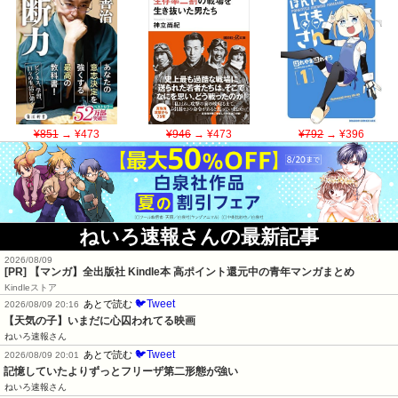
¥851
→ ¥473
¥946
→ ¥473
¥792
→ ¥396
ねいろ速報さんの最新記事
2026/08/09
[PR] 【マンガ】全出版社 Kindle本 高ポイント還元中の青年マンガまとめ
Kindleストア
🐦Tweet
あとで読む
2026/08/09 20:16
【天気の子】いまだに心囚われてる映画
ねいろ速報さん
🐦Tweet
あとで読む
2026/08/09 20:01
記憶していたよりずっとフリーザ第二形態が強い
ねいろ速報さん