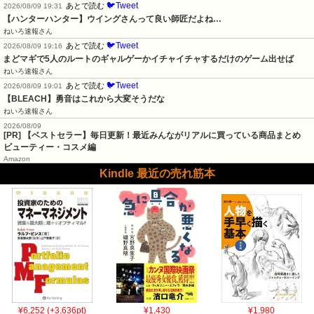
🐦Tweet
あとで読む
2026/08/09 19:31
【ハンターハンター】ウイングさんって良い師匠だよね…
ねいろ速報さん
🐦Tweet
あとで読む
2026/08/09 19:16
まどマギで5人のルートのギャルゲーかイチャイチャするだけのゲーム出せば
ねいろ速報さん
🐦Tweet
あとで読む
2026/08/09 19:01
【BLEACH】勇音はこれから大変そうだな
ねいろ速報さん
2026/08/09
[PR] 【ベストセラー】毎日更新！最近みんながリアルに買っている商品まとめ
ビューティー・コスメ編
Amazon
Kindle 最近の売れ筋本
¥6,252 (+3,636pt)
¥1,430
¥1,980