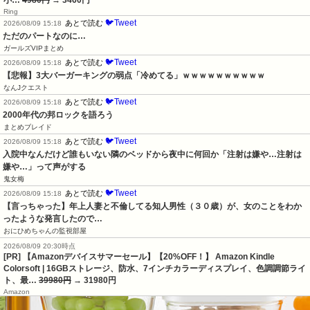
小…
4980円
→ 3460円
Ring
🐦Tweet
あとで読む
2026/08/09 15:18
ただのパートなのに…
ガールズVIPまとめ
🐦Tweet
あとで読む
2026/08/09 15:18
【悲報】3大バーガーキングの弱点「冷めてる」ｗｗｗｗｗｗｗｗｗｗ
なんJクエスト
🐦Tweet
あとで読む
2026/08/09 15:18
2000年代の邦ロックを語ろう
まとめブレイド
🐦Tweet
あとで読む
2026/08/09 15:18
入院中なんだけど誰もいない隣のベッドから夜中に何回か「注射は嫌や…注射は
嫌や…」って声がする
鬼女梅
🐦Tweet
あとで読む
2026/08/09 15:18
【言っちゃった】年上人妻と不倫してる知人男性（３０歳）が、女のことをわか
ったような発言したので…
おにひめちゃんの監視部屋
2026/08/09 20:30時点
[PR] 【Amazonデバイスサマーセール】【20%OFF！】 Amazon Kindle
Colorsoft | 16GBストレージ、防水、7インチカラーディスプレイ、色調調節ライ
ト、最…
39980円
→ 31980円
Amazon