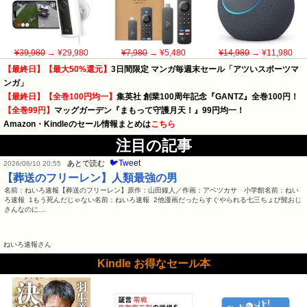
¥39,980
→ ¥29,980
¥7,980
→ ¥5,480
¥14,980
→ ¥11,980
【最終日】【最大50%還元】
3日間限定 マンガ毎週末セール「アツいスポーツマ
ンガ」
【最終日】【全巻100円均一】
集英社 創業100周年記念『GANTZ』全巻100円！
【全巻99円】
マッグガーデン『まもって守護月天！』99円均一！
Amazon・Kindleのセール情報まとめは
こちら
注目の記事
🐦Tweet
あとで読む
2026/06/10 20:55
【葬送のフリーレン】人類最強の男
名前：ねいろ速報【葬送のフリーレン】原作：山田鐘人／作画：アベツカサ 小学館名前：ねい
ろ速報 1もう死んだじゃない名前：ねいろ速報 2他漫画だったらすぐやられる七三ちょび髭おじ
さんなのに…
ねいろ速報さん
Kindle お得なセール本