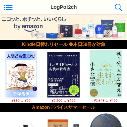
LogPo!2ch
Kindle日替わりセール ◆本日50冊が対象
¥330
→ ¥99
¥2,200
→ ¥499
¥1,848
→ ¥499
Amazonデバイスサマーセール