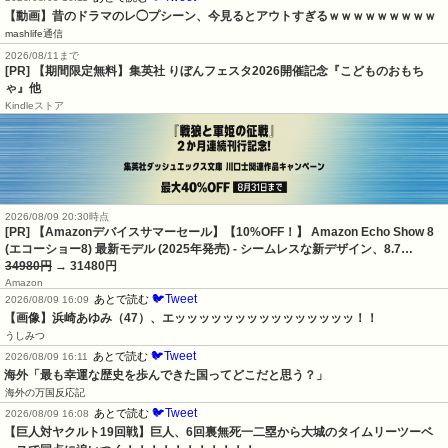
【動画】昔のドラマのレ◯プシーン、今見るとアウトすぎるｗｗｗｗｗｗｗｗｗ
mashlife通信
2026/08/11まで
[PR] 【期間限定無料】集英社 りぼんフェスタ2026開催記念『こどものおもち
ゃ』他
Kindleストア
2026/08/09 20:30時点
[PR] 【Amazonデバイスサマーセール】【10%OFF！】 Amazon Echo Show 8
(エコーショー8) 最新モデル (2025年発売) - シームレスな新デザイン、8.7…
34980円
→ 31480円
Amazon
🐦Tweet
あとで読む
2026/08/09 16:09
【画像】浜崎あゆみ（47）、エッッッッッッッッッッッッッッッ！！
うしみつ
🐦Tweet
あとで読む
2026/08/09 16:11
海外「最も幸運な歴史を歩んできた国ってどこだと思う？」
海外の万国反応記
🐦Tweet
あとで読む
2026/08/09 16:08
【巨人対ヤクルト19回戦】巨人、6回裏無死一二塁から大城のタイムリーツーベ