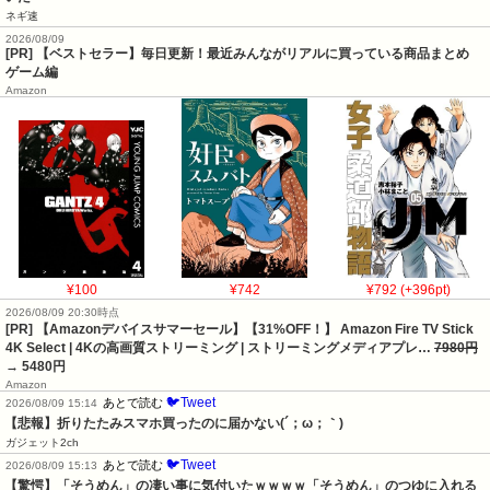
ネギ速
2026/08/09
[PR] 【ベストセラー】毎日更新！最近みんながリアルに買っている商品まとめ
ゲーム編
Amazon
¥100
¥742
¥792 (+396pt)
2026/08/09 20:30時点
[PR] 【Amazonデバイスサマーセール】【31%OFF！】 Amazon Fire TV Stick
4K Select | 4Kの高画質ストリーミング | ストリーミングメディアプレ…
7980円
→ 5480円
Amazon
🐦Tweet
あとで読む
2026/08/09 15:14
【悲報】折りたたみスマホ買ったのに届かない(´；ω；｀)
ガジェット2ch
🐦Tweet
あとで読む
2026/08/09 15:13
【驚愕】「そうめん」の凄い事に気付いたｗｗｗｗ「そうめん」のつゆに入れる