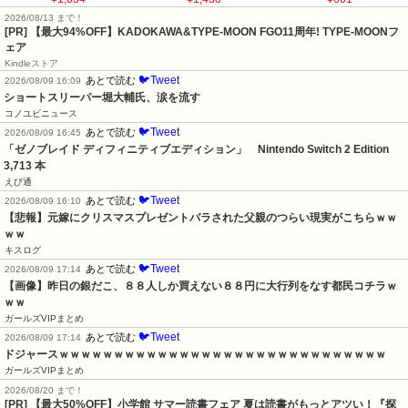
2026/08/13 まで！
[PR]
【最大94%OFF】KADOKAWA&TYPE-MOON FGO11周年! TYPE-MOONフ
ェア
Kindleストア
🐦Tweet
あとで読む
2026/08/09 16:09
ショートスリーパー堀大輔氏、涙を流す
コノユビニュース
🐦Tweet
あとで読む
2026/08/09 16:45
「ゼノブレイド ディフィニティブエディション」　Nintendo Switch 2 Edition　
3,713 本
えび通
🐦Tweet
あとで読む
2026/08/09 16:10
【悲報】元嫁にクリスマスプレゼントバラされた父親のつらい現実がこちらｗｗ
ｗｗ
キスログ
🐦Tweet
あとで読む
2026/08/09 17:14
【画像】昨日の銀だこ、８８人しか買えない８８円に大行列をなす都民コチラｗ
ｗｗ
ガールズVIPまとめ
🐦Tweet
あとで読む
2026/08/09 17:14
ドジャースｗｗｗｗｗｗｗｗｗｗｗｗｗｗｗｗｗｗｗｗｗｗｗｗｗｗｗｗｗｗ
ガールズVIPまとめ
2026/08/20 まで！
[PR]
【最大50%OFF】小学館 サマー読書フェア 夏は読書がもっとアツい！『探