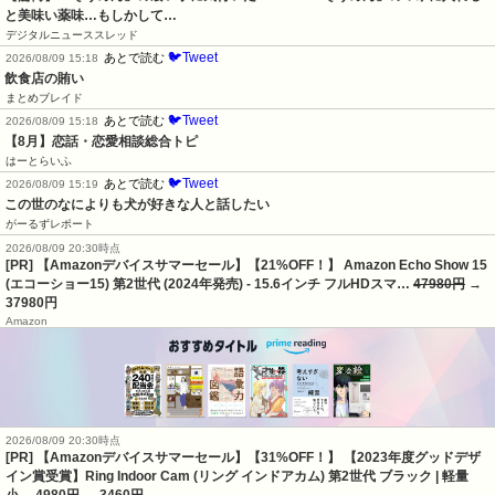
と美味い薬味…もしかして…
デジタルニューススレッド
🐦Tweet
あとで読む
2026/08/09 15:18
飲食店の賄い
まとめブレイド
🐦Tweet
あとで読む
2026/08/09 15:18
【8月】恋話・恋愛相談総合トピ
はーとらいふ
🐦Tweet
あとで読む
2026/08/09 15:19
この世のなによりも犬が好きな人と話したい
がーるずレポート
2026/08/09 20:30時点
[PR] 【Amazonデバイスサマーセール】【21%OFF！】 Amazon Echo Show 15
(エコーショー15) 第2世代 (2024年発売) - 15.6インチ フルHDスマ…
47980円
→
37980円
Amazon
2026/08/09 20:30時点
[PR] 【Amazonデバイスサマーセール】【31%OFF！】 【2023年度グッドデザ
イン賞受賞】Ring Indoor Cam (リング インドアカム) 第2世代 ブラック | 軽量