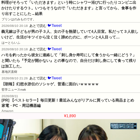
料理がそろって「いただきます」という時にシャワー浴びに行ったりコンビニ出
かけたりするウト。いつもそうなので「いただきます」と言ってから、食事を作
り出すことにした→結果
プリンはのみものです。
🐦Tweet
あとで読む
2026/08/10 20:18
義兄嫁は子どもが男の子３人、女の子を熱望していて4人目宣。私だって３人欲し
いけど、生活がキツイから泣く泣く諦めたのに、ポーンと4人目って…
はーとらいふ
🐦Tweet
あとで読む
2026/08/10 20:18
ハモを釣ったから彼女に連絡して「刺し身か寿司にして食うから一緒にどう？」
と聞いたら『予定が開かない』との事なので、自分だけ刺し身にして食って残り
は加工した。
基地沢直樹
🐦Tweet
あとで読む
2026/08/10 21:26
【朗報】幻想水滸伝のソシャゲ、普通に面白いｗｗｗｗｗ
哲学ニュースnwk
2026/08/11
[PR] 【ベストセラー】毎日更新！最近みんながリアルに買っている商品まとめ
家電・PC・周辺機器編
Amazon
¥1,890