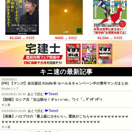
¥1,320
→ ¥499
¥660
→ ¥462
¥1,584
→ ¥499
キニ速の最新記事
2026/08/11
[PR] 【マンガ】全出版社 Kindle本 セール＆キャンペーン中の青年マンガまとめ
Kindleストア
🐦Tweet
あとで読む
2026/08/11 00:30
【朗報】ロシア兵「女は殺せ！ギャハハw」 ワイ「」ｻﾞｯｻﾞｯｻﾞｯ
キニ速
🐦Tweet
あとで読む
2026/08/10 23:00
【画像】ハロプロの「最上級にかわいい」選抜がこちらｗｗｗｗｗｗｗｗｗｗｗ
ｗｗｗｗｗｗｗｗｗｗｗｗｗｗｗｗｗｗｗｗｗｗｗｗｗｗｗｗ
キニ速