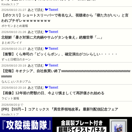
Kindleストア
🐦Tweet
あとで読む
2026/08/10 21:27
【ポケスリ】ショートスリーパーで有名な人、視聴者から「寝た方がいい」と言
われブチギレｗｗｗｗｗｗｗｗ
ポケモンまとめ速報
🐦Tweet
あとで読む
2026/08/10 21:26
北朝鮮「暑さ対策に犬肉鍋やサムゲタンを食え」絶糧世帯「…」
まとめブレイド
🐦Tweet
あとで読む
2026/08/10 21:27
【衝撃】くら寿司の「ビッくらポン」、確定演出がコレらしい・・・・・
ずっと日曜日のターン
🐦Tweet
あとで読む
2026/08/10 20:19
【悲報】キオクシア、自社株買い終了wwwwwwwwwwwwwwwwwwwwwwwwww
wwww
なんじぇいスタジアム
🐦Tweet
あとで読む
2026/08/10 20:16
【画像】12年前の野獣の日、今より慎ましくて再評価され始める
ラビット速報
2026/08/20まで
[PR] 【55円～】コアミックス 『異世界領地改革』 最新刊配信記念フェア
Kindleストア