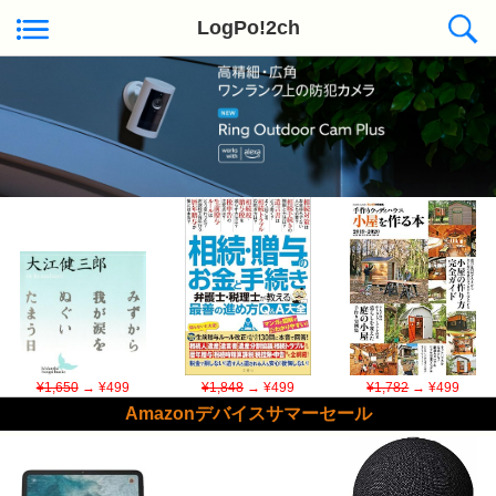
LogPo!2ch
Kindle日替わりセール ◆本日50冊が対象
¥1,650
→ ¥499
¥1,848
→ ¥499
¥1,782
→ ¥499
Amazonデバイスサマーセール