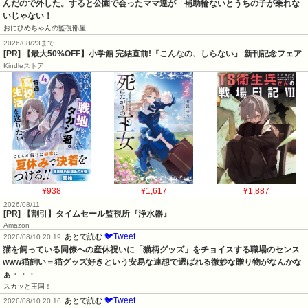
んだので外した。すると公園で会ったママ達が「補助輪ないとうちの子が乗れな
いじゃない！
おにひめちゃんの監視部屋
2026/08/23まで
[PR] 【最大50%OFF】小学館 完結直前!『こんなの、しらない』 新刊記念フェア
Kindleストア
¥938
¥1,617
¥1,887
2026/08/11
[PR] 【割引】タイムセール監視所『浄水器』
Amazon
🐦Tweet
あとで読む
2026/08/10 20:19
猫を飼っている同僚への産休祝いに「猫柄グッズ」をチョイスする職場のセンス
www猫飼い＝猫グッズ好きという安易な連想で選ばれる微妙な贈り物がなんかな
ぁ・・・
スカッと王国！
🐦Tweet
あとで読む
2026/08/10 20:16