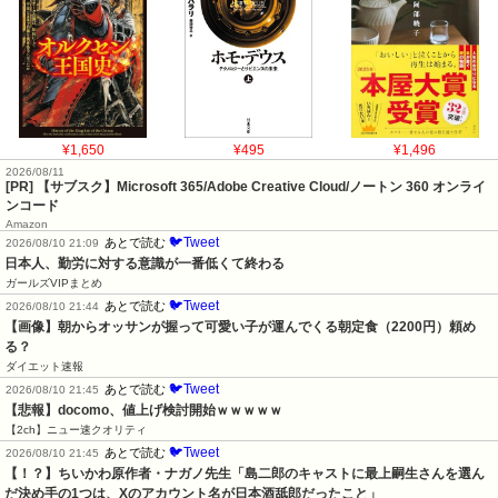
¥1,650
¥495
¥1,496
2026/08/11
[PR] 【サブスク】Microsoft 365/Adobe Creative Cloud/ノートン 360 オンライ
ンコード
Amazon
🐦Tweet
あとで読む
2026/08/10 21:09
日本人、勤労に対する意識が一番低くて終わる
ガールズVIPまとめ
🐦Tweet
あとで読む
2026/08/10 21:44
【画像】朝からオッサンが握って可愛い子が運んでくる朝定食（2200円）頼め
る？
ダイエット速報
🐦Tweet
あとで読む
2026/08/10 21:45
【悲報】docomo、値上げ検討開始ｗｗｗｗｗ
【2ch】ニュー速クオリティ
🐦Tweet
あとで読む
2026/08/10 21:45
【！？】ちいかわ原作者・ナガノ先生「島二郎のキャストに最上嗣生さんを選ん
だ決め手の1つは、Xのアカウント名が日本酒舐郎だったこと」