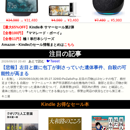
¥34,980
→ ¥31,480
¥4,980
→ ¥3,460
¥7,480
→ ¥5,980
【最大65%OFF】
Kindle本 サマーセール第2弾
【全巻100円】
『ママレード・ボーイ』
【全巻11円】
極！単行本シリーズ
Amazon・Kindleのセール情報まとめは
こちら
注目の記事
🐦Tweet
あとで読む
2026/06/10 20:40
【悲報】左目と腹に包丁が刺さっていた遺体事件、自殺の可
能性が高まる
1：名無し ：2026/06/10(水) 06:35:27.326ID:PeZa6xPcp 左目の刃物は13センチの包丁、柄付
近まで刺さる 自殺か ヤフーニュース 神戸市須磨区の会社敷地内で8日、腹部と左目に刃物が刺
さった状態で見つかった遺体の身元ついて、兵庫県警は9日、同区内の男性（64）と確認した。
遺体に抵抗したり争ったりした際にできる傷はなかった。県警は周辺の状況などから第三者…
キニ速
Kindle お得なセール本