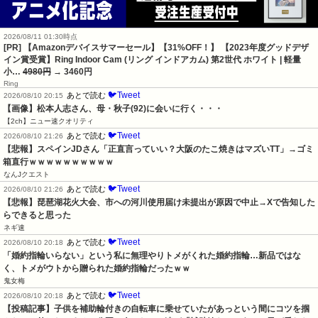
2026/08/11 01:30時点
[PR] 【Amazonデバイスサマーセール】【31%OFF！】 【2023年度グッドデザ
イン賞受賞】Ring Indoor Cam (リング インドアカム) 第2世代 ホワイト | 軽量
小…
4980円
→ 3460円
Ring
🐦Tweet
あとで読む
2026/08/10 20:15
【画像】松本人志さん、母・秋子(92)に会いに行く・・・
【2ch】ニュー速クオリティ
🐦Tweet
あとで読む
2026/08/10 21:26
【悲報】スペインJDさん「正直言っていい？大阪のたこ焼きはマズいTT」→ゴミ
箱直行ｗｗｗｗｗｗｗｗｗｗ
なんJクエスト
🐦Tweet
あとで読む
2026/08/10 21:26
【悲報】琵琶湖花火大会、市への河川使用届け未提出が原因で中止→Xで告知した
らできると思った
ネギ速
🐦Tweet
あとで読む
2026/08/10 20:18
「婚約指輪いらない」という私に無理やりトメがくれた婚約指輪…新品ではな
く、トメがウトから贈られた婚約指輪だったｗｗ
鬼女梅
🐦Tweet
あとで読む
2026/08/10 20:18
【投稿記事】子供を補助輪付きの自転車に乗せていたがあっという間にコツを掴