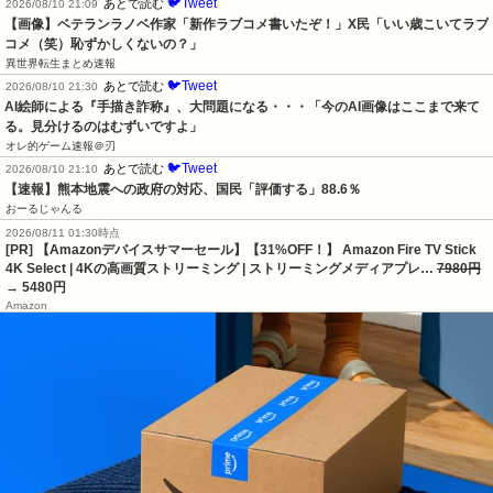
🐦Tweet
あとで読む
2026/08/10 21:09
【画像】ベテランラノベ作家「新作ラブコメ書いたぞ！」X民「いい歳こいてラブ
コメ（笑）恥ずかしくないの？」
異世界転生まとめ速報
🐦Tweet
あとで読む
2026/08/10 21:30
AI絵師による『手描き詐称』、大問題になる・・・「今のAI画像はここまで来て
る。見分けるのはむずいですよ」
オレ的ゲーム速報＠刃
🐦Tweet
あとで読む
2026/08/10 21:10
【速報】熊本地震への政府の対応、国民「評価する」88.6％
おーるじゃんる
2026/08/11 01:30時点
[PR] 【Amazonデバイスサマーセール】【31%OFF！】 Amazon Fire TV Stick
4K Select | 4Kの高画質ストリーミング | ストリーミングメディアプレ…
7980円
→ 5480円
Amazon