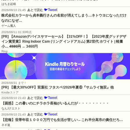
はちま起稿
🐦Tweet
あとで読む
2026/08/10 21:45
株式会社カラーから貞本義行さんの名前が消えてしまう…ネトウヨになっただけ
なのになぜ…
ゲーム魔人
2026/08/11 01:30時点
[PR] 【Amazonデバイスサマーセール】【31%OFF！】 【2023年度グッドデザ
イン賞受賞】Ring Indoor Cam (リング インドアカム) 第2世代 ホワイト | 軽量
小…
4980円
→ 3460円
Ring
2026/08/31 まで！
[PR] 【最大30%OFF】双葉社 フタスペ!2026年夏⑥『サムライ無双』他
Kindleストア
🐦Tweet
あとで読む
2026/08/10 21:43
【困惑】この暑いのにチラホラ長袖がいるんだが・・・・・・・・・
なんJクエスト
🐦Tweet
あとで読む
2026/08/10 21:43
【悲報】世帯年収１０００万円でも生活が苦しい←これ半分高市の責任だろ…
ネギ速