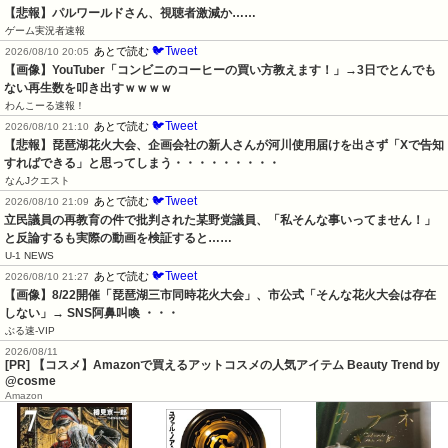
【悲報】パルワールドさん、視聴者激減か……
ゲーム実況者速報
🐦Tweet
あとで読む
2026/08/10 20:05
【画像】YouTuber「コンビニのコーヒーの買い方教えます！」→3日でとんでも
ない再生数を叩き出すｗｗｗｗ
わんこーる速報！
🐦Tweet
あとで読む
2026/08/10 21:10
【悲報】琵琶湖花火大会、企画会社の新人さんが河川使用届けを出さず「Xで告知
すればできる」と思ってしまう・・・・・・・・・
なんJクエスト
🐦Tweet
あとで読む
2026/08/10 21:09
立民議員の再教育の件で批判された某野党議員、「私そんな事いってません！」
と反論するも実際の動画を検証すると……
U-1 NEWS
🐦Tweet
あとで読む
2026/08/10 21:27
【画像】8/22開催「琵琶湖三市同時花火大会」、市公式「そんな花火大会は存在
しない」→ SNS阿鼻叫喚 ・・・
ぶる速-VIP
2026/08/11
[PR] 【コスメ】Amazonで買えるアットコスメの人気アイテム Beauty Trend by
@cosme
Amazon