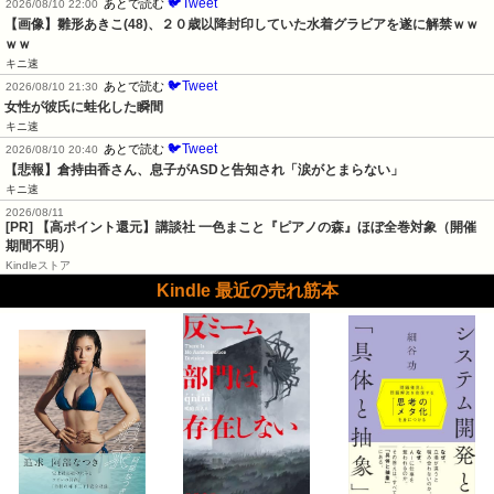
🐦Tweet
あとで読む
2026/08/10 22:00
【画像】雛形あきこ(48)、２０歳以降封印していた水着グラビアを遂に解禁ｗｗ
ｗｗ
キニ速
🐦Tweet
あとで読む
2026/08/10 21:30
女性が彼氏に蛙化した瞬間
キニ速
🐦Tweet
あとで読む
2026/08/10 20:40
【悲報】倉持由香さん、息子がASDと告知され「涙がとまらない」
キニ速
2026/08/11
[PR]
【高ポイント還元】講談社 一色まこと『ピアノの森』ほぼ全巻対象（開催
期間不明）
Kindleストア
Kindle 最近の売れ筋本