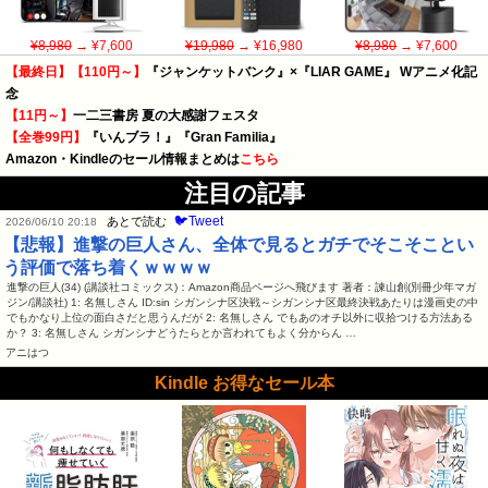
¥8,980
→ ¥7,600
¥19,980
→ ¥16,980
¥8,980
→ ¥7,600
【最終日】【110円～】
『ジャンケットバンク』×『LIAR GAME』 Wアニメ化記
念
【11円～】
一二三書房 夏の大感謝フェスタ
【全巻99円】
『いんブラ！』『Gran Familia』
Amazon・Kindleのセール情報まとめは
こちら
注目の記事
🐦Tweet
あとで読む
2026/06/10 20:18
【悲報】進撃の巨人さん、全体で見るとガチでそこそことい
う評価で落ち着くｗｗｗｗ
進撃の巨人(34) (講談社コミックス)：Amazon商品ページへ飛びます 著者：諫山創(別冊少年マガ
ジン/講談社) 1: 名無しさん ID:sin シガンシナ区決戦～シガンシナ区最終決戦あたりは漫画史の中
でもかなり上位の面白さだと思うんだが 2: 名無しさん でもあのオチ以外に収拾つける方法ある
か？ 3: 名無しさん シガンシナどうたらとか言われてもよく分からん …
アニはつ
Kindle お得なセール本