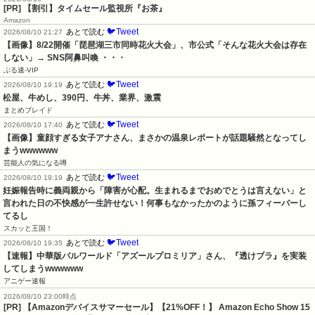
[PR] 【割引】タイムセール監視所『お茶』
Amazon
🐦Tweet
あとで読む
2026/08/10 21:27
【画像】8/22開催「琵琶湖三市同時花火大会」、市公式「そんな花火大会は存在
しない」→ SNS阿鼻叫喚 ・・・
ぶる速-VIP
🐦Tweet
あとで読む
2026/08/10 19:19
松屋、牛めし、390円、牛丼、業界、激震
まとめブレイド
🐦Tweet
あとで読む
2026/08/10 17:40
【画像】童顔すぎる女子アナさん、まさかの温泉レポートが話題騒然となってし
まうwwwwww
芸能人の気になる噂
🐦Tweet
あとで読む
2026/08/10 19:19
妊娠報告時に義両親から「障害が心配。生まれるまでおめでとうは言えない」と
言われた日の不快感が一生許せない！何事もなかったかのように孫フィーバーし
てるし
スカッと王国！
🐦Tweet
あとで読む
2026/08/10 19:35
【速報】中華版パルワールド「アズールプロミリア」さん、『透けブラ』を実装
してしまうwwwwww
アニゲー速報
2026/08/10 23:00時点
[PR] 【Amazonデバイスサマーセール】【21%OFF！】 Amazon Echo Show 15