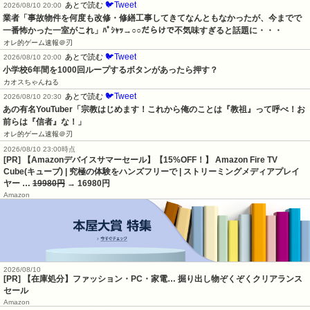
🐦Tweet
あとで読む
2026/08/10 20:00
業者「事故物件を何度も改修・修繕工事してきてなんともなかったが、今までで
一番怖かった一室がこれ」ﾊﾟｼｬｯ→○○だらけで不気味すぎると話題に・・・
オレ的ゲーム速報＠刃
🐦Tweet
あとで読む
2026/08/10 20:00
小学校6年間を1000回ループするボタンがあったら押す？
カオスちゃんねる
🐦Tweet
あとで読む
2026/08/10 20:30
あの有名YouTuber「宗教はじめます！これから俺のことは『教祖』って呼べ！お
前らは『信者』な！」
オレ的ゲーム速報＠刃
2026/08/10 23:00時点
[PR] 【Amazonデバイスサマーセール】【15%OFF！】 Amazon Fire TV
Cube(キューブ) | 究極の体験をハンズフリーで | ストリーミングメディアプレイ
ヤー …
19980円
→ 16980円
Amazon
2026/08/10
[PR] 【在庫処分】ファッション・PC・家電… 掘り出し物ぞくぞくクリアランス
セール
Amazon