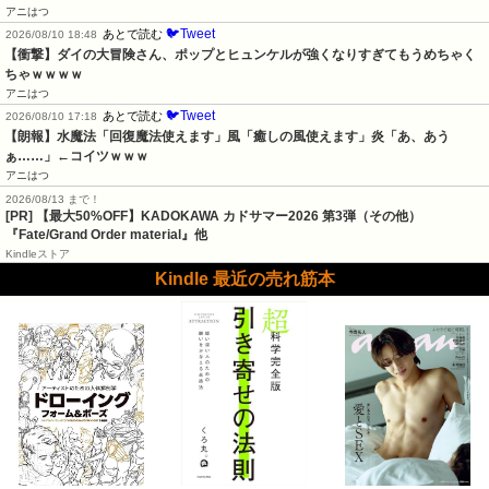
アニはつ
🐦Tweet
あとで読む
2026/08/10 18:48
【衝撃】ダイの大冒険さん、ポップとヒュンケルが強くなりすぎてもうめちゃく
ちゃｗｗｗｗ
アニはつ
🐦Tweet
あとで読む
2026/08/10 17:18
【朗報】水魔法「回復魔法使えます」風「癒しの風使えます」炎「あ、あう
ぁ……」←コイツｗｗｗ
アニはつ
2026/08/13 まで！
[PR]
【最大50%OFF】KADOKAWA カドサマー2026 第3弾（その他）
『Fate/Grand Order material』他
Kindleストア
Kindle 最近の売れ筋本