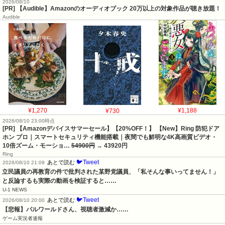
2026/08/10
[PR] 【Audible】Amazonのオーディオブック 20万以上の対象作品が聴き放題！
Audible
¥1,270
¥730
¥1,188
2026/08/10 23:00時点
[PR] 【Amazonデバイスサマーセール】【20%OFF！】 【New】Ring 防犯ドア
ホン プロ｜スマートセキュリティ機能搭載｜夜間でも鮮明な4K高画質ビデオ・
10倍ズーム・モーショ…
54900円
→ 43920円
Ring
🐦Tweet
あとで読む
2026/08/10 21:09
立民議員の再教育の件で批判された某野党議員、「私そんな事いってません！」
と反論するも実際の動画を検証すると……
U-1 NEWS
🐦Tweet
あとで読む
2026/08/10 20:00
【悲報】パルワールドさん、視聴者激減か……
ゲーム実況者速報