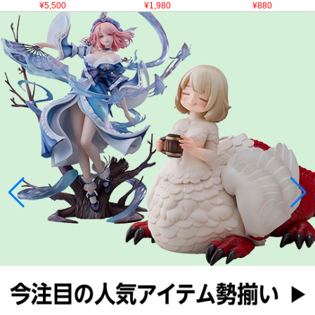
¥5,500
¥1,980
¥880