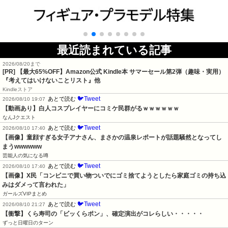
最近読まれている記事
2026/08/20まで
[PR]
【最大65%OFF】Amazon公式 Kindle本 サマーセール第2弾（趣味・実用）
『考えてはいけないことリスト』他
Kindleストア
🐦Tweet
あとで読む
2026/08/10 19:07
【動画あり】白人コスプレイヤーにコミケ民群がるｗｗｗｗｗｗ
なんJクエスト
🐦Tweet
あとで読む
2026/08/10 17:40
【画像】童顔すぎる女子アナさん、まさかの温泉レポートが話題騒然となってし
まうwwwwww
芸能人の気になる噂
🐦Tweet
あとで読む
2026/08/10 17:40
【画像】X民「コンビニで買い物ついでにゴミ捨てようとしたら家庭ゴミの持ち込
みはダメって言われた」
ガールズVIPまとめ
🐦Tweet
あとで読む
2026/08/10 21:27
【衝撃】くら寿司の「ビッくらポン」、確定演出がコレらしい・・・・・
ずっと日曜日のターン