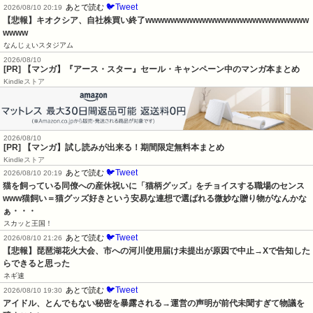
🐦Tweet
あとで読む
2026/08/10 20:19
【悲報】キオクシア、自社株買い終了wwwwwwwwwwwwwwwwwwwwwwwwww
wwww
なんじぇいスタジアム
2026/08/10
[PR] 【マンガ】『アース・スター』セール・キャンペーン中のマンガ本まとめ
Kindleストア
2026/08/10
[PR] 【マンガ】試し読みが出来る！期間限定無料本まとめ
Kindleストア
🐦Tweet
あとで読む
2026/08/10 20:19
猫を飼っている同僚への産休祝いに「猫柄グッズ」をチョイスする職場のセンス
www猫飼い＝猫グッズ好きという安易な連想で選ばれる微妙な贈り物がなんかな
ぁ・・・
スカッと王国！
🐦Tweet
あとで読む
2026/08/10 21:26
【悲報】琵琶湖花火大会、市への河川使用届け未提出が原因で中止→Xで告知した
らできると思った
ネギ速
🐦Tweet
あとで読む
2026/08/10 19:30
アイドル、とんでもない秘密を暴露される→運営の声明が前代未聞すぎて物議を