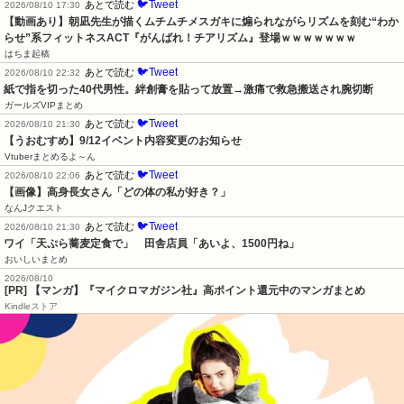
🐦Tweet
あとで読む
2026/08/10 17:30
【動画あり】朝凪先生が描くムチムチメスガキに煽られながらリズムを刻む“わか
らせ”系フィットネスACT『がんばれ！チアリズム』登場ｗｗｗｗｗｗｗ
はちま起稿
🐦Tweet
あとで読む
2026/08/10 22:32
紙で指を切った40代男性。絆創膏を貼って放置→激痛で救急搬送され腕切断
ガールズVIPまとめ
🐦Tweet
あとで読む
2026/08/10 21:30
【うおむすめ】9/12イベント内容変更のお知らせ
Vtuberまとめるよ～ん
🐦Tweet
あとで読む
2026/08/10 22:06
【画像】高身長女さん「どの体の私が好き？」
なんJクエスト
🐦Tweet
あとで読む
2026/08/10 21:30
ワイ「天ぷら蕎麦定食で」　田舎店員「あいよ、1500円ね」
おいしいまとめ
2026/08/10
[PR] 【マンガ】『マイクロマガジン社』高ポイント還元中のマンガまとめ
Kindleストア