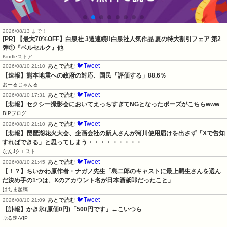
2026/08/13 まで！
[PR]
【最大70%OFF】白泉社 3週連続!!白泉社人気作品 夏の特大割引フェア 第2
弾①『ベルセルク』他
Kindleストア
🐦Tweet
あとで読む
2026/08/10 21:10
【速報】熊本地震への政府の対応、国民「評価する」88.6％
おーるじゃんる
🐦Tweet
あとで読む
2026/08/10 17:31
【悲報】セクシー撮影会においてえっちすぎてNGとなったポーズがこちらwww
BIPブログ
🐦Tweet
あとで読む
2026/08/10 21:10
【悲報】琵琶湖花火大会、企画会社の新人さんが河川使用届けを出さず「Xで告知
すればできる」と思ってしまう・・・・・・・・・
なんJクエスト
🐦Tweet
あとで読む
2026/08/10 21:45
【！？】ちいかわ原作者・ナガノ先生「島二郎のキャストに最上嗣生さんを選ん
だ決め手の1つは、Xのアカウント名が日本酒舐郎だったこと」
はちま起稿
🐦Tweet
あとで読む
2026/08/10 21:09
【訃報】かき氷(原価0円)「500円です」←こいつら
ぶる速-VIP