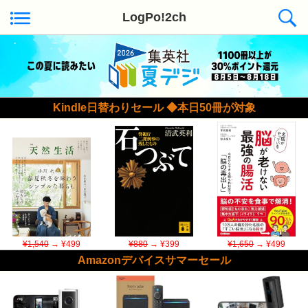
LogPo!2ch
Kindle日替わりセール ◆本日50冊が対象
¥1,540
→ ¥499
¥880
→ ¥399
¥1,650
→ ¥499
Amazonデバイスサマーセール