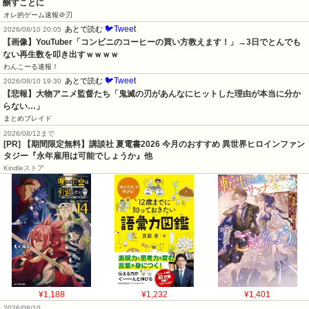
醸すことに
オレ的ゲーム速報＠刃
🐦Tweet
あとで読む
2026/08/10 20:05
【画像】YouTuber「コンビニのコーヒーの買い方教えます！」→3日でとんでも
ない再生数を叩き出すｗｗｗｗ
わんこーる速報！
🐦Tweet
あとで読む
2026/08/10 19:30
【悲報】大物アニメ監督たち「鬼滅の刃があんなにヒットした理由が本当に分か
らない…」
まとめブレイド
2026/08/12まで
[PR] 【期間限定無料】講談社 夏電書2026 今月のおすすめ 異世界ヒロインファン
タジー『永年雇用は可能でしょうか』他
Kindleストア
¥1,188
¥1,232
¥1,401
2026/08/10