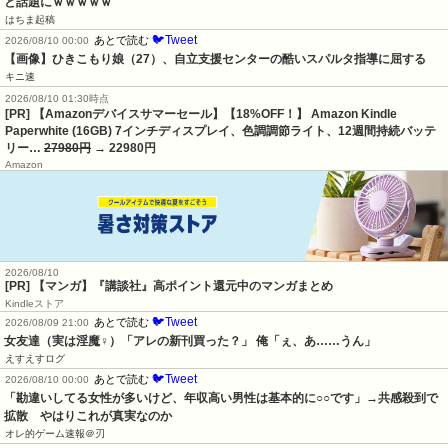
と話題にｗｗｗｗｗ
はちま起稿
🐦Tweet
あとで読む
2026/08/10 00:00
【画像】ひきこもり娘（27）、自立支援センターの酷いスパルタ指導に屈する
キニ速
2026/08/10 01:30時点
[PR] 【Amazonデバイスサマーセール】【18%OFF！】 Amazon Kindle
Paperwhite (16GB) 7インチディスプレイ、色調調節ライト、12週間持続バッテ
リー…
27980円
→ 22980円
Amazon
2026/08/10
[PR] 【マンガ】『講談社』高ポイント還元中のマンガまとめ
Kindleストア
🐦Tweet
あとで読む
2026/08/09 21:00
女友達（実は淫魔♀）「アレの新刊買った？」 俺「ぇ、あ……うん」
えすえすログ
🐦Tweet
あとで読む
2026/08/10 00:00
「勘違いしてる女性が多いけど、年収高い男性は基本的に○○です」→共感殺到で
拡散　やはりこれが真実なのか
オレ的ゲーム速報＠刃