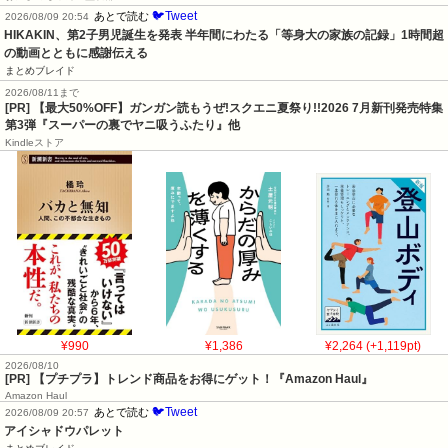
🐦Tweet
あとで読む
2026/08/09 20:54
HIKAKIN、第2子男児誕生を発表 半年間にわたる「等身大の家族の記録」1時間超
の動画とともに感謝伝える
まとめブレイド
2026/08/11まで
[PR] 【最大50%OFF】ガンガン読もうぜ!スクエニ夏祭り!!2026 7月新刊発売特集
第3弾『スーパーの裏でヤニ吸うふたり』他
Kindleストア
¥990
¥1,386
¥2,264 (+1,119pt)
2026/08/10
[PR] 【プチプラ】トレンド商品をお得にゲット！『Amazon Haul』
Amazon Haul
🐦Tweet
あとで読む
2026/08/09 20:57
アイシャドウパレット