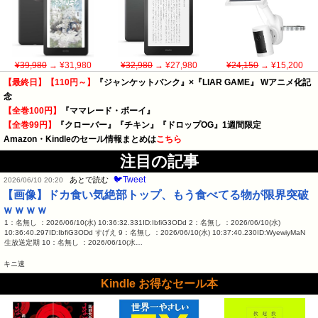
¥39,980
→ ¥31,980
¥32,980
→ ¥27,980
¥24,150
→ ¥15,200
【最終日】【110円～】
『ジャンケットバンク』×『LIAR GAME』 Wアニメ化記
念
【全巻100円】
『ママレード・ボーイ』
【全巻99円】
『クローバー』『チキン』『ドロップOG』1週間限定
Amazon・Kindleのセール情報まとめは
こちら
注目の記事
🐦Tweet
あとで読む
2026/06/10 20:20
【画像】ドカ食い気絶部トップ、もう食べてる物が限界突破
ｗｗｗｗ
1：名無し ：2026/06/10(水) 10:36:32.331ID:IbfiG3ODd 2：名無し ：2026/06/10(水)
10:36:40.297ID:IbfiG3ODd すげえ 9：名無し ：2026/06/10(水) 10:37:40.230ID:WyewiyMaN
生放送定期 10：名無し ：2026/06/10(水…
キニ速
Kindle お得なセール本