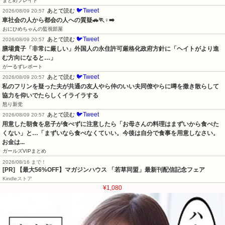
まとめブレイド
🐦Tweet
あとで読む
2026/08/09 20:57
車社会の人から都会の人への質疑🚗🏃♀️➡️
おにひめちゃんの監視部屋
🐦Tweet
あとで読む
2026/08/09 20:57
膳場貴子「非常に厳しい」外国人の永住許可厳格化政府方針に「ヘイトがより進
む方向になると…」
がーるずレポート
🐦Tweet
あとで読む
2026/08/09 20:57
私のフリンを疑った夫が共通の友人やら仲のいい夫同僚やらに噂を撒き散らして
協力を仰いでたらしくイライラする
怒り新党
🐦Tweet
あとで読む
2026/08/09 20:57
用意した朝食を息子が食べずに注意したら「お母さんの料理はまずいから食べた
くない」と…「まずいなら食べなくていい。今後は自分で食事を用意しなさい。
お金は...
ガールズVIPまとめ
2026/08/16 まで！
[PR] 【最大56%OFF】マガジンハウス 「若草同盟」最新刊配信記念フェア
Kindleストア
¥1,080