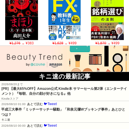
¥1,276
→ ¥383
¥1,628
→ ¥499
¥1,870
→ ¥499
キニ速の最新記事
2026/08/20まで
[PR]
【最大65%OFF】Amazon公式 Kindle本 サマーセール第2弾（エンターテイ
メント）『毎朝、自分の顔が好きになる』他
Kindleストア
🐦Tweet
あとで読む
2026/08/10 01:00
平成三大事件「ミッチーサッチー騒動」「和泉元彌Wブッキング事件」あとひと
つは？
キニ速
🐦Tweet
あとで読む
2026/08/10 00:00