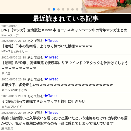
最近読まれている記事
2026/08/10
[PR] 【マンガ】全出版社 Kindle本 セール＆キャンペーン中の青年マンガまとめ
Kindleストア
🐦Tweet
あとで読む
2026/08/09 21:12
【速報】日本の防衛省、ようやく気づいた模様ｗｗｗｗｗ
NEWSまとめもりー
🐦Tweet
あとで読む
2026/08/09 21:38
【動画】BYD車、高速道路で後続車にリアウインドウアタックを仕掛けてしまう
ｗｗｗｗｗｗｗｗｗｗ
サイ速
🐦Tweet
あとで読む
2026/08/09 20:39
原爆投下、多分正しいw w w w w w w w w w w w w w w w w w w w w w
ガールズVIPまとめ
🐦Tweet
あとで読む
2026/08/09 20:39
うつ病が治って復職できたらマッマと旅行に行きたい
まとめブレイド
🐦Tweet
あとで読む
2026/08/09 20:39
義弟に結婚祝いと入学祝いを送ったけど届いたという連絡もなければ内祝いも届
かない。私から義弟に確認するのも下品に感じてしまって悩んでいます
怒り新党