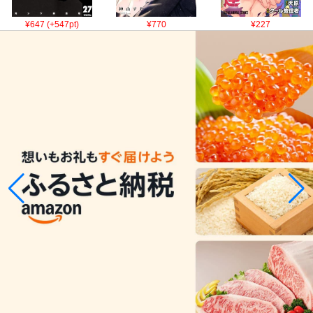
¥647 (+547pt)
¥770
¥227