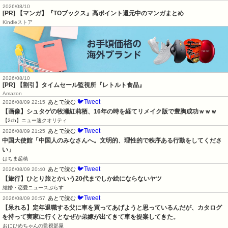
2026/08/10
[PR] 【マンガ】『TOブックス』高ポイント還元中のマンガまとめ
Kindleストア
2026/08/10
[PR] 【割引】タイムセール監視所『レトルト食品』
Amazon
🐦Tweet
あとで読む
2026/08/09 22:15
【画像】シュタゲの牧瀬紅莉栖、16年の時を経てリメイク版で豊胸成功ｗｗｗ
【2ch】ニュー速クオリティ
🐦Tweet
あとで読む
2026/08/09 21:25
中国大使館「中国人のみなさんへ。文明的、理性的で秩序ある行動をしてくださ
い」
はちま起稿
🐦Tweet
あとで読む
2026/08/09 20:40
【旅行】ひとり旅とかいう20代までしか絵にならないヤツ
結婚・恋愛ニュースぷらす
🐦Tweet
あとで読む
2026/08/09 20:57
【呆れる】定年退職する父に車を買ってあげようと思っているんだが、カタログ
を持って実家に行くとなぜか弟嫁が出てきて車を提案してきた。
おにひめちゃんの監視部屋