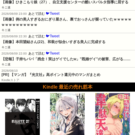
【画像】ひきこもり娘（27）、自立支援センターの酷いスパルタ指導に屈する
キニ速
🐦Tweet
あとで読む
2026/08/09 23:00
【画像】例の美人すぎるおにぎり屋さん、裏でおっさんが握っていたｗｗｗｗｗ
ｗｗｗｗｗｗｗｗｗｗ
キニ速
🐦Tweet
あとで読む
2026/08/09 22:30
【画像】本田望結さん(22)、和装が似合いすぎる美人に完成する
キニ速
🐦Tweet
あとで読む
2026/08/09 22:00
【悲報】子持ちパパ「残念！実はゲイでしたw」"既婚ゲイ"の被害、広がる……
キニ速
2026/08/10
[PR] 【マンガ】『光文社』高ポイント還元中のマンガまとめ
Kindleストア
Kindle 最近の売れ筋本