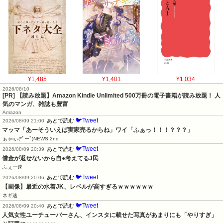
¥1,485
¥1,401
¥1,034
2026/08/10
[PR] 【読み放題】Amazon Kindle Unlimited 500万冊の電子書籍が読み放題！ 人
気のマンガ、雑誌も豊富
Amazon
🐦Tweet
あとで読む
2026/08/09 21:00
マッマ「あーそういえば実家売るからね」ワイ「ふぁっ！！！？？？」
ぁゃιぃ(*ﾟーﾟ)NEWS 2nd
🐦Tweet
あとで読む
2026/08/09 20:39
借金が返せないから自●考えてるJ民
ふぇー速
🐦Tweet
あとで読む
2026/08/09 20:06
【画像】最近の水着JK、レベルが高すぎるｗｗｗｗｗｗ
ネギ速
🐦Tweet
あとで読む
2026/08/09 20:40
人気女性ユーチューバーさん、インスタに載せた写真があまりにも「やりすぎ」