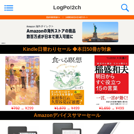
LogPo!2ch
Kindle日替わりセール ◆本日50冊が対象
¥792
→ ¥299
¥1,870
→ ¥499
¥1,650
→ ¥499
Amazonデバイスサマーセール