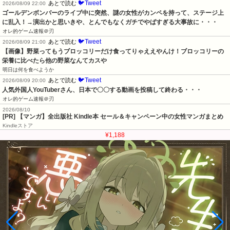
🐦Tweet
あとで読む
2026/08/09 22:00
ゴールデンボンバーのライブ中に突然、謎の女性がカンペを持って、ステージ上
に乱入！→演出かと思いきや、とんでもなくガチでやばすぎる大事故に・・・
オレ的ゲーム速報＠刃
🐦Tweet
あとで読む
2026/08/09 21:00
【画像】野菜ってもうブロッコリーだけ食ってりゃええやんけ！ブロッコリーの
栄養に比べたら他の野菜なんてカスや
明日は何を食べようか
🐦Tweet
あとで読む
2026/08/09 20:00
人気外国人YouTuberさん、日本で〇〇する動画を投稿して終わる・・・
オレ的ゲーム速報＠刃
2026/08/10
[PR] 【マンガ】全出版社 Kindle本 セール＆キャンペーン中の女性マンガまとめ
Kindleストア
¥1,188