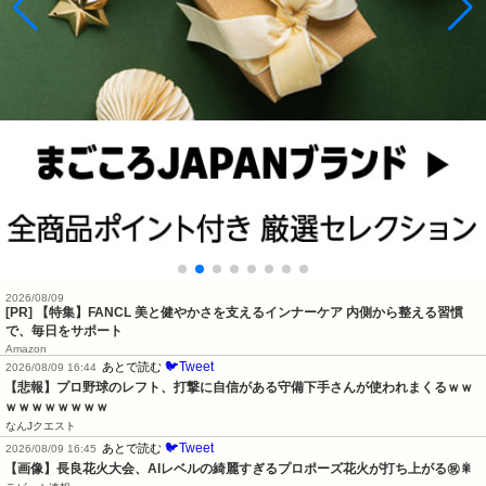
2026/08/09
[PR] 【特集】FANCL 美と健やかさを支えるインナーケア 内側から整える習慣
で、毎日をサポート
Amazon
🐦Tweet
あとで読む
2026/08/09 16:44
【悲報】プロ野球のレフト、打撃に自信がある守備下手さんが使われまくるｗｗ
ｗｗｗｗｗｗｗｗ
なんJクエスト
🐦Tweet
あとで読む
2026/08/09 16:45
【画像】長良花火大会、AIレベルの綺麗すぎるプロポーズ花火が打ち上がる㊗🎇