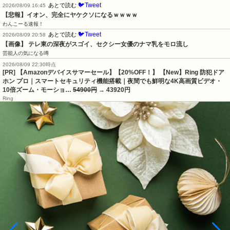
🐦Tweet
あとで読む
2026/08/09 16:45
【悲報】イオン、完全にヤケクソになるｗｗｗｗ
わんこーる速報！
🐦Tweet
あとで読む
2026/08/09 20:58
【画像】 テレ東の深夜がスゴイ、セクシー女優のナマ乳をモロ流し
芸能人の気になる噂
2026/08/09 22:30時点
[PR] 【Amazonデバイスサマーセール】【20%OFF！】 【New】Ring 防犯ドア
ホン プロ｜スマートセキュリティ機能搭載｜夜間でも鮮明な4K高画質ビデオ・
10倍ズーム・モーショ…
54900円
→ 43920円
Ring