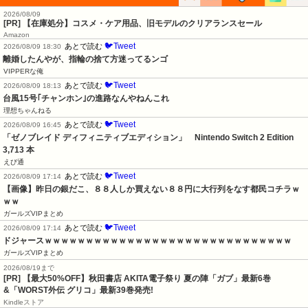
2026/08/09
[PR] 【在庫処分】コスメ・ケア用品、旧モデルのクリアランスセール
Amazon
🐦Tweet
あとで読む
2026/08/09 18:30
離婚したんやが、指輪の捨て方迷ってるンゴ
VIPPERな俺
🐦Tweet
あとで読む
2026/08/09 18:13
台風15号｢チャンホン｣の進路なんやねんこれ
理想ちゃんねる
🐦Tweet
あとで読む
2026/08/09 16:45
「ゼノブレイド ディフィニティブエディション」　Nintendo Switch 2 Edition　
3,713 本
えび通
🐦Tweet
あとで読む
2026/08/09 17:14
【画像】昨日の銀だこ、８８人しか買えない８８円に大行列をなす都民コチラｗ
ｗｗ
ガールズVIPまとめ
🐦Tweet
あとで読む
2026/08/09 17:14
ドジャースｗｗｗｗｗｗｗｗｗｗｗｗｗｗｗｗｗｗｗｗｗｗｗｗｗｗｗｗｗｗ
ガールズVIPまとめ
2026/08/19まで
[PR] 【最大50%OFF】秋田書店 AKITA電子祭り 夏の陣「ガブ」最新6巻
&「WORST外伝 グリコ」最新39巻発売!
Kindleストア