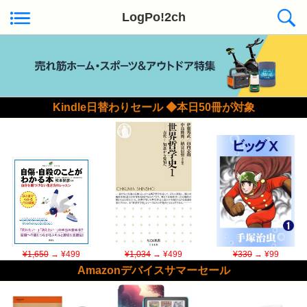
LogPo!2ch
Kindle日替わりセール ◆本日50冊が対象
¥1,650
→ ¥499
¥1,034
→ ¥499
¥330
→ ¥99
Amazonデバイスサマーセール