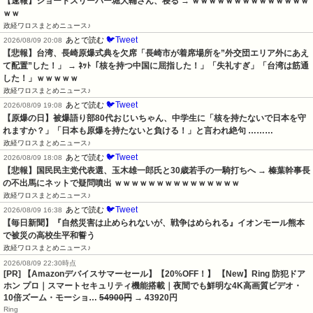
【速報】ショートスリーパー堀大輔さん、寝る → ｗｗｗｗｗｗｗｗｗｗｗｗｗｗ
ｗｗ
政経ワロスまとめニュース♪
🐦Tweet
あとで読む
2026/08/09 20:08
【悲報】台湾、長崎原爆式典を欠席「長崎市が着席場所を”外交団エリア外にあえ
て配置”した！」 → ﾈｯﾄ「核を持つ中国に屈指した！」「失礼すぎ」「台湾は筋通
した！」ｗｗｗｗｗ
政経ワロスまとめニュース♪
🐦Tweet
あとで読む
2026/08/09 19:08
【原爆の日】被爆語り部80代おじいちゃん、中学生に「核を持たないで日本を守
れますか？」「日本も原爆を持たないと負ける！」と言われ絶句 ………
政経ワロスまとめニュース♪
🐦Tweet
あとで読む
2026/08/09 18:08
【悲報】国民民主党代表選、玉木雄一郎氏と30歳若手の一騎打ちへ → 榛葉幹事長
の不出馬にネットで疑問噴出 ｗｗｗｗｗｗｗｗｗｗｗｗｗｗｗ
政経ワロスまとめニュース♪
🐦Tweet
あとで読む
2026/08/09 16:38
【毎日新聞】『自然災害は止められないが、戦争はめられる』イオンモール熊本
で被災の高校生平和誓う
政経ワロスまとめニュース♪
2026/08/09 22:30時点
[PR] 【Amazonデバイスサマーセール】【20%OFF！】 【New】Ring 防犯ドア
ホン プロ｜スマートセキュリティ機能搭載｜夜間でも鮮明な4K高画質ビデオ・
10倍ズーム・モーショ…
54900円
→ 43920円
Ring