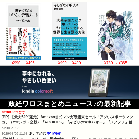
¥990
→ ¥495
¥990
→ ¥499
¥789
→ ¥365
政経ワロスまとめニュース♪の最新記事
2026/08/09まで
[PR]
【最大50%還元】Amazon公式マンガ毎週末セール「アツいスポーツマン
ガ」（#マンガ・全般）『ROOKIES』『みどりのマキバオー』『ノノノノ』他
Kindleストア
🐦Tweet
あとで読む
2026/08/09 21:08