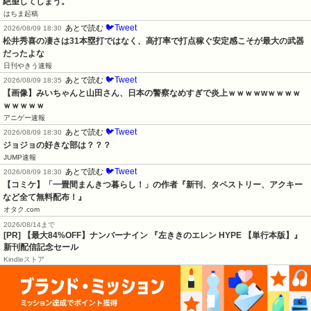
絶望してしまう。
はちま起稿
🐦Tweet
あとで読む
2026/08/09 18:30
松井秀喜の凄さは31本塁打ではなく、高打率で打点稼ぐ安定感こそが最大の武器
だったよな
日刊やきう速報
🐦Tweet
あとで読む
2026/08/09 18:35
【画像】みいちゃんと山田さん、日本の警察なめすぎで炎上ｗｗｗｗwｗｗｗｗ
ｗｗｗｗｗ
アニゲー速報
🐦Tweet
あとで読む
2026/08/09 18:30
ジョジョの好きな部は？？？
JUMP速報
🐦Tweet
あとで読む
2026/08/09 18:30
【コミケ】「一畳間まんきつ暮らし！」の作者『新刊、タペストリー、アクキー
など全て無料配布！』
オタク.com
2026/08/14まで
[PR] 【最大84%OFF】ナンバーナイン 『左ききのエレン HYPE 【単行本版】』
新刊配信記念セール
Kindleストア