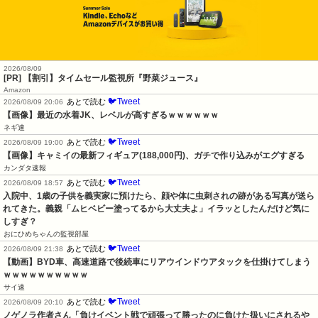
2026/08/09
[PR] 【割引】タイムセール監視所『野菜ジュース』
Amazon
🐦Tweet
あとで読む
2026/08/09 20:06
【画像】最近の水着JK、レベルが高すぎるｗｗｗｗｗｗ
ネギ速
🐦Tweet
あとで読む
2026/08/09 19:00
【画像】キャミイの最新フィギュア(188,000円)、ガチで作り込みがエグすぎる
カンダタ速報
🐦Tweet
あとで読む
2026/08/09 18:57
入院中、1歳の子供を義実家に預けたら、顔や体に虫刺されの跡がある写真が送ら
れてきた。義親「ムヒベビー塗ってるから大丈夫よ」イラッとしたんだけど気に
しすぎ？
おにひめちゃんの監視部屋
🐦Tweet
あとで読む
2026/08/09 21:38
【動画】BYD車、高速道路で後続車にリアウインドウアタックを仕掛けてしまう
ｗｗｗｗｗｗｗｗｗｗ
サイ速
🐦Tweet
あとで読む
2026/08/09 20:10
ノゲノラ作者さん「負けイベント戦で頑張って勝ったのに負けた扱いにされるや