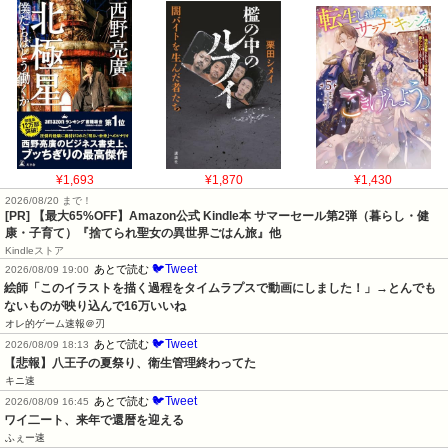
¥1,693
¥1,870
¥1,430
2026/08/20 まで！
[PR]
【最大65%OFF】Amazon公式 Kindle本 サマーセール第2弾（暮らし・健
康・子育て）『捨てられ聖女の異世界ごはん旅』他
Kindleストア
🐦Tweet
あとで読む
2026/08/09 19:00
絵師「このイラストを描く過程をタイムラプスで動画にしました！」→とんでも
ないものが映り込んで16万いいね
オレ的ゲーム速報＠刃
🐦Tweet
あとで読む
2026/08/09 18:13
【悲報】八王子の夏祭り、衛生管理終わってた
キニ速
🐦Tweet
あとで読む
2026/08/09 16:45
ワイ二ート、来年で還暦を迎える
ふぇー速