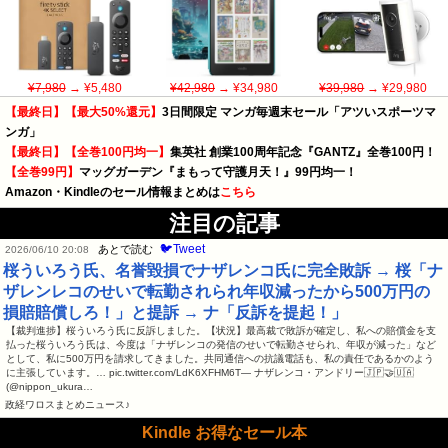
¥7,980
→ ¥5,480
¥42,980
→ ¥34,980
¥39,980
→ ¥29,980
【最終日】【最大50%還元】
3日間限定 マンガ毎週末セール「アツいスポーツマ
ンガ」
【最終日】【全巻100円均一】
集英社 創業100周年記念『GANTZ』全巻100円！
【全巻99円】
マッグガーデン『まもって守護月天！』99円均一！
Amazon・Kindleのセール情報まとめは
こちら
注目の記事
🐦Tweet
あとで読む
2026/06/10 20:08
桜ういろう氏、名誉毀損でナザレンコ氏に完全敗訴 → 桜「ナ
ザレンレコのせいで転勤されられ年収減ったから500万円の
損賠賠償しろ！」と提訴 → ナ「反訴を提起！」
【裁判進捗】桜ういろう氏に反訴しました。【状況】最高裁で敗訴が確定し、私への賠償金を支
払った桜ういろう氏は、今度は「ナザレンコの発信のせいで転勤させられ、年収が減った」など
として、私に500万円を請求してきました。共同通信への抗議電話も、私の責任であるかのよう
に主張しています。… pic.twitter.com/LdK6XFHM6T— ナザレンコ・アンドリー🇯🇵🤝🇺🇦
(@nippon_ukura…
政経ワロスまとめニュース♪
Kindle お得なセール本