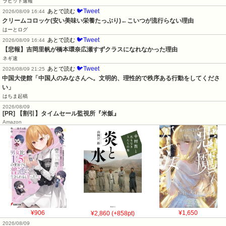
ラビット速報
🐦Tweet
あとで読む
2026/08/09 16:44
クリームコロッケ(安い美味い栄養たっぷり)←こいつが流行らない理由
はーとログ
🐦Tweet
あとで読む
2026/08/09 16:44
【悲報】吉岡里帆が橋本環奈広瀬すずクラスになれなかった理由
ネギ速
🐦Tweet
あとで読む
2026/08/09 21:25
中国大使館「中国人のみなさんへ。文明的、理性的で秩序ある行動をしてくださ
い」
はちま起稿
2026/08/09
[PR] 【割引】タイムセール監視所『米飯』
Amazon
¥906
¥2,860 (+858pt)
¥1,650
2026/08/09