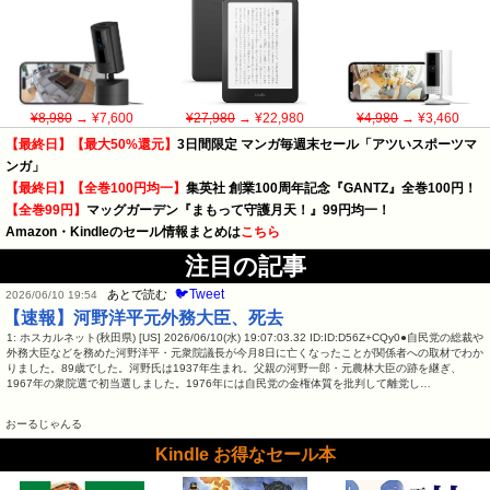
¥8,980
→ ¥7,600
¥27,980
→ ¥22,980
¥4,980
→ ¥3,460
【最終日】【最大50%還元】
3日間限定 マンガ毎週末セール「アツいスポーツマ
ンガ」
【最終日】【全巻100円均一】
集英社 創業100周年記念『GANTZ』全巻100円！
【全巻99円】
マッグガーデン『まもって守護月天！』99円均一！
Amazon・Kindleのセール情報まとめは
こちら
注目の記事
🐦Tweet
あとで読む
2026/06/10 19:54
【速報】河野洋平元外務大臣、死去
1: ホスカルネット(秋田県) [US] 2026/06/10(水) 19:07:03.32 ID:ID:D56Z+CQy0●自民党の総裁や
外務大臣などを務めた河野洋平・元衆院議長が今月8日に亡くなったことが関係者への取材でわか
りました。89歳でした。河野氏は1937年生まれ。父親の河野一郎・元農林大臣の跡を継ぎ、
1967年の衆院選で初当選しました。1976年には自民党の金権体質を批判して離党し…
おーるじゃんる
Kindle お得なセール本