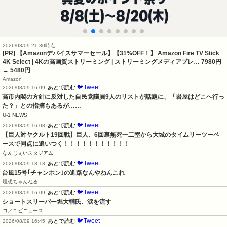
2026/08/09 21:30時点
[PR] 【Amazonデバイスサマーセール】【31%OFF！】 Amazon Fire TV Stick
4K Select | 4Kの高画質ストリーミング | ストリーミングメディアプレ…
7980円
→ 5480円
Amazon
🐦Tweet
あとで読む
2026/08/09 16:09
高市内閣の方針に反対した自民党議員9人のリストが話題に、「岩屋はどこへ行っ
た？」との指摘もあるが……
U-1 NEWS
🐦Tweet
あとで読む
2026/08/09 16:08
【巨人対ヤクルト19回戦】巨人、6回裏無死一二塁から大城のタイムリーツーベ
ースで同点に追いつく！！！！！！！！！！！
なんじぇいスタジアム
🐦Tweet
あとで読む
2026/08/09 18:13
台風15号｢チャンホン｣の進路なんやねんこれ
理想ちゃんねる
🐦Tweet
あとで読む
2026/08/09 16:09
ショートスリーパー堀大輔氏、涙を流す
コノユビニュース
🐦Tweet
あとで読む
2026/08/09 16:45