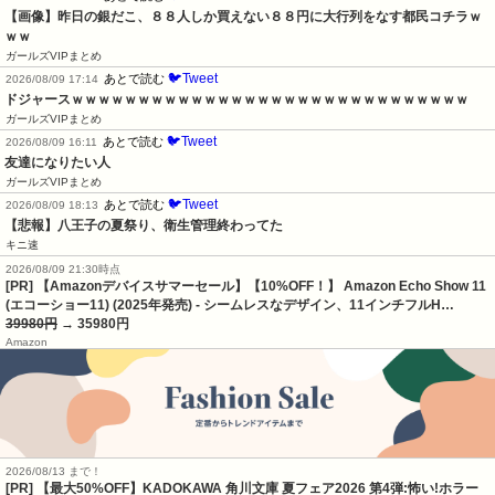
【画像】昨日の銀だこ、８８人しか買えない８８円に大行列をなす都民コチラｗ
ｗｗ
ガールズVIPまとめ
🐦Tweet
あとで読む
2026/08/09 17:14
ドジャースｗｗｗｗｗｗｗｗｗｗｗｗｗｗｗｗｗｗｗｗｗｗｗｗｗｗｗｗｗｗ
ガールズVIPまとめ
🐦Tweet
あとで読む
2026/08/09 16:11
友達になりたい人
ガールズVIPまとめ
🐦Tweet
あとで読む
2026/08/09 18:13
【悲報】八王子の夏祭り、衛生管理終わってた
キニ速
2026/08/09 21:30時点
[PR] 【Amazonデバイスサマーセール】【10%OFF！】 Amazon Echo Show 11
(エコーショー11) (2025年発売) - シームレスなデザイン、11インチフルH…
39980円
→ 35980円
Amazon
2026/08/13 まで！
[PR] 【最大50%OFF】KADOKAWA 角川文庫 夏フェア2026 第4弾:怖い!ホラー