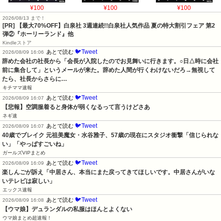
¥100
¥100
¥100
2026/08/13 まで！
[PR]
【最大70%OFF】白泉社 3週連続!!白泉社人気作品 夏の特大割引フェア 第2
弾②『ホーリーランド』他
Kindleストア
🐦Tweet
あとで読む
2026/08/09 16:06
辞めた会社の社長から「会長が入院したのでお見舞いに行きます。○日△時に会社
前に集合して」というメールが来た。辞めた人間が行くわけないだろ→無視して
たら、社長からさらに…
キチママ速報
🐦Tweet
あとで読む
2026/08/09 16:07
【悲報】空調服着ると身体が弱くなるって言うけどさあ
ネギ速
🐦Tweet
あとで読む
2026/08/09 16:07
40歳でブレイク 元祖美魔女・水谷雅子、57歳の現在にスタジオ衝撃「信じられな
い」「やっぱすごいね」
ガールズVIPまとめ
🐦Tweet
あとで読む
2026/08/09 16:09
楽しんごが訴え「中居さん、本当にまた戻ってきてほしいです。中居さんがいな
いテレビは寂しい」
エックス速報
🐦Tweet
あとで読む
2026/08/09 16:08
【ウマ娘】デュランダルの私服はほんとよくない
ウマ娘まとめ超速報！