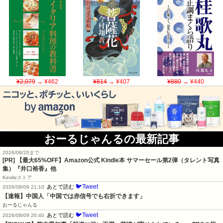
¥2,079
→ ¥462
¥814
→ ¥407
¥880
→ ¥440
おーるじゃんるの最新記事
2026/08/20まで
[PR]
【最大65%OFF】Amazon公式 Kindle本 サマーセール第2弾（タレント写真
集）『井口裕香』他
Kindleストア
🐦Tweet
あとで読む
2026/08/09 21:10
【速報】中国人「中国では赤信号でも右折できます」
おーるじゃんる
🐦Tweet
あとで読む
2026/08/09 20:40