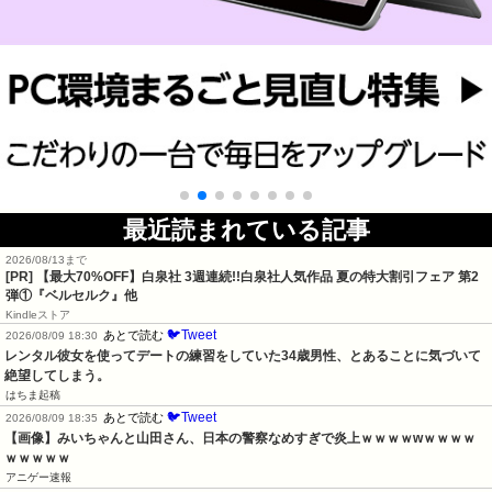
最近読まれている記事
2026/08/13まで
[PR]
【最大70%OFF】白泉社 3週連続!!白泉社人気作品 夏の特大割引フェア 第2
弾①『ベルセルク』他
Kindleストア
🐦Tweet
あとで読む
2026/08/09 18:30
レンタル彼女を使ってデートの練習をしていた34歳男性、とあることに気づいて
絶望してしまう。
はちま起稿
🐦Tweet
あとで読む
2026/08/09 18:35
【画像】みいちゃんと山田さん、日本の警察なめすぎで炎上ｗｗｗｗwｗｗｗｗ
ｗｗｗｗｗ
アニゲー速報