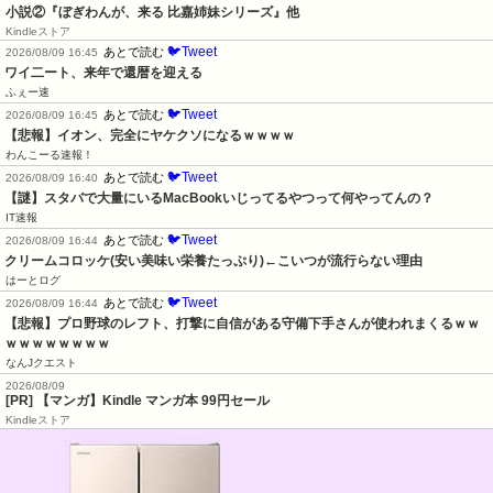
小説②『ぼぎわんが、来る 比嘉姉妹シリーズ』他
Kindleストア
🐦Tweet
あとで読む
2026/08/09 16:45
ワイ二ート、来年で還暦を迎える
ふぇー速
🐦Tweet
あとで読む
2026/08/09 16:45
【悲報】イオン、完全にヤケクソになるｗｗｗｗ
わんこーる速報！
🐦Tweet
あとで読む
2026/08/09 16:40
【謎】スタバで大量にいるMacBookいじってるやつって何やってんの？
IT速報
🐦Tweet
あとで読む
2026/08/09 16:44
クリームコロッケ(安い美味い栄養たっぷり)←こいつが流行らない理由
はーとログ
🐦Tweet
あとで読む
2026/08/09 16:44
【悲報】プロ野球のレフト、打撃に自信がある守備下手さんが使われまくるｗｗ
ｗｗｗｗｗｗｗｗ
なんJクエスト
2026/08/09
[PR] 【マンガ】Kindle マンガ本 99円セール
Kindleストア