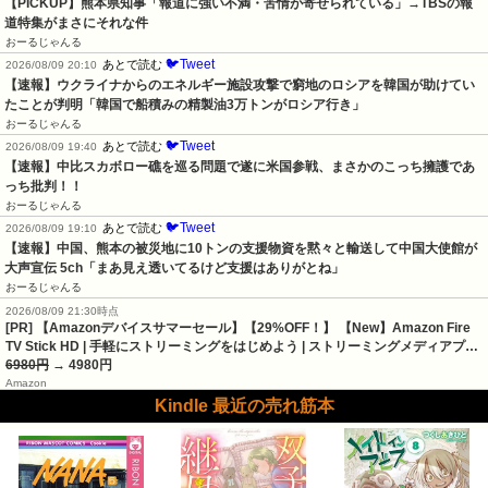
【PICKUP】熊本県知事「報道に強い不満・苦情が寄せられている」→TBSの報
道特集がまさにそれな件
おーるじゃんる
🐦Tweet
あとで読む
2026/08/09 20:10
【速報】ウクライナからのエネルギー施設攻撃で窮地のロシアを韓国が助けてい
たことが判明「韓国で船積みの精製油3万トンがロシア行き」
おーるじゃんる
🐦Tweet
あとで読む
2026/08/09 19:40
【速報】中比スカボロー礁を巡る問題で遂に米国参戦、まさかのこっち擁護であ
っち批判！！
おーるじゃんる
🐦Tweet
あとで読む
2026/08/09 19:10
【速報】中国、熊本の被災地に10トンの支援物資を黙々と輸送して中国大使館が
大声宣伝 5ch「まあ見え透いてるけど支援はありがとね」
おーるじゃんる
2026/08/09 21:30時点
[PR] 【Amazonデバイスサマーセール】【29%OFF！】 【New】Amazon Fire
TV Stick HD | 手軽にストリーミングをはじめよう | ストリーミングメディアプ…
6980円
→ 4980円
Amazon
Kindle 最近の売れ筋本