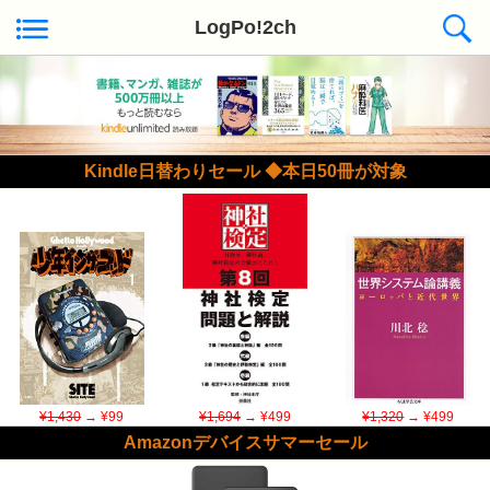
LogPo!2ch
Kindle日替わりセール ◆本日50冊が対象
¥1,430
→ ¥99
¥1,694
→ ¥499
¥1,320
→ ¥499
Amazonデバイスサマーセール