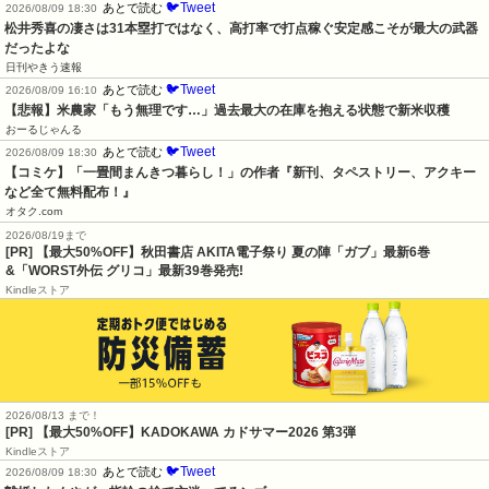
🐦Tweet
あとで読む
2026/08/09 18:30
松井秀喜の凄さは31本塁打ではなく、高打率で打点稼ぐ安定感こそが最大の武器
だったよな
日刊やきう速報
🐦Tweet
あとで読む
2026/08/09 16:10
【悲報】米農家「もう無理です…」過去最大の在庫を抱える状態で新米収穫
おーるじゃんる
🐦Tweet
あとで読む
2026/08/09 18:30
【コミケ】「一畳間まんきつ暮らし！」の作者『新刊、タペストリー、アクキー
など全て無料配布！』
オタク.com
2026/08/19まで
[PR] 【最大50%OFF】秋田書店 AKITA電子祭り 夏の陣「ガブ」最新6巻
&「WORST外伝 グリコ」最新39巻発売!
Kindleストア
2026/08/13 まで！
[PR]
【最大50%OFF】KADOKAWA カドサマー2026 第3弾
Kindleストア
🐦Tweet
あとで読む
2026/08/09 18:30