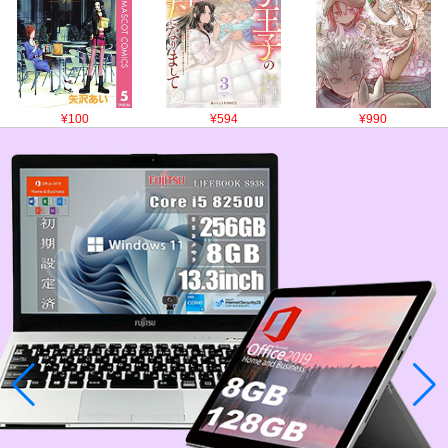
¥100
¥594
¥990