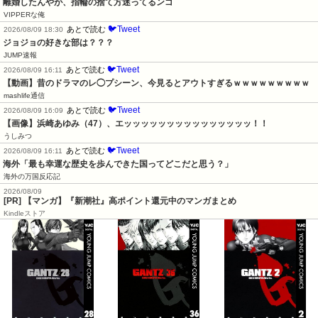
離婚したんやが、指輪の捨て方迷ってるンゴ
VIPPERな俺
🐦Tweet
あとで読む
2026/08/09 18:30
ジョジョの好きな部は？？？
JUMP速報
🐦Tweet
あとで読む
2026/08/09 16:11
【動画】昔のドラマのレ◯プシーン、今見るとアウトすぎるｗｗｗｗｗｗｗｗｗ
mashlife通信
🐦Tweet
あとで読む
2026/08/09 16:09
【画像】浜崎あゆみ（47）、エッッッッッッッッッッッッッッッ！！
うしみつ
🐦Tweet
あとで読む
2026/08/09 16:11
海外「最も幸運な歴史を歩んできた国ってどこだと思う？」
海外の万国反応記
2026/08/09
[PR] 【マンガ】『新潮社』高ポイント還元中のマンガまとめ
Kindleストア