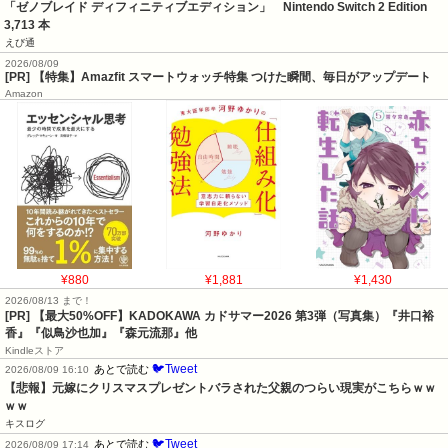
「ゼノブレイド ディフィニティブエディション」　Nintendo Switch 2 Edition　
3,713 本
えび通
2026/08/09
[PR] 【特集】Amazfit スマートウォッチ特集 つけた瞬間、毎日がアップデート
Amazon
¥880
¥1,881
¥1,430
2026/08/13 まで！
[PR]
【最大50%OFF】KADOKAWA カドサマー2026 第3弾（写真集）『井口裕
香』『似鳥沙也加』『森元流那』他
Kindleストア
🐦Tweet
あとで読む
2026/08/09 16:10
【悲報】元嫁にクリスマスプレゼントバラされた父親のつらい現実がこちらｗｗ
ｗｗ
キスログ
🐦Tweet
あとで読む
2026/08/09 17:14