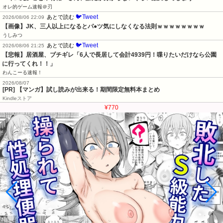
オレ的ゲーム速報＠刃
🐦Tweet
あとで読む
2026/08/06 22:09
【画像】JK、三人以上になるとパ●ツ気にしなくなる法則ｗｗｗｗｗｗｗｗ
うしみつ
🐦Tweet
あとで読む
2026/08/06 21:25
【悲報】居酒屋、ブチギレ「6人で長居して会計4939円！喋りたいだけなら公園
に行ってくれ！！」
わんこーる速報！
2026/08/07
[PR] 【マンガ】試し読みが出来る！期間限定無料本まとめ
Kindleストア
¥770