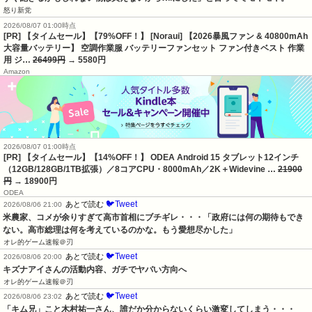
怒り新党
2026/08/07 01:00時点
[PR] 【タイムセール】【79%OFF！】 [Noraui] 【2026暴風ファン & 40800mAh
大容量バッテリー】 空調作業服 バッテリーファンセット ファン付きベスト 作業
用 ジ…
26499円
→ 5580円
Amazon
2026/08/07 01:00時点
[PR] 【タイムセール】【14%OFF！】 ODEA Android 15 タブレット12インチ
（12GB/128GB/1TB拡張）／8コアCPU・8000mAh／2K＋Widevine …
21900
円
→ 18900円
ODEA
🐦Tweet
あとで読む
2026/08/06 21:00
米農家、コメが余りすぎて高市首相にブチギレ・・・「政府には何の期待もでき
ない。高市総理は何を考えているのかな。もう愛想尽かした」
オレ的ゲーム速報＠刃
🐦Tweet
あとで読む
2026/08/06 20:00
キズナアイさんの活動内容、ガチでヤバい方向へ
オレ的ゲーム速報＠刃
🐦Tweet
あとで読む
2026/08/06 23:02
「キム兄」こと木村祐一さん、誰だか分からないくらい激変してしまう・・・