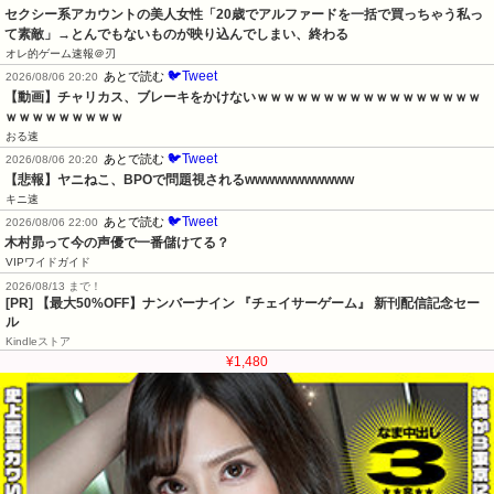
セクシー系アカウントの美人女性「20歳でアルファードを一括で買っちゃう私っ
て素敵」→とんでもないものが映り込んでしまい、終わる
オレ的ゲーム速報＠刃
🐦Tweet
あとで読む
2026/08/06 20:20
【動画】チャリカス、ブレーキをかけないｗｗｗｗｗｗｗｗｗｗｗｗｗｗｗｗｗ
ｗｗｗｗｗｗｗｗｗ
おる速
🐦Tweet
あとで読む
2026/08/06 20:20
【悲報】ヤニねこ、BPOで問題視されるwwwwwwwwwww
キニ速
🐦Tweet
あとで読む
2026/08/06 22:00
木村昴って今の声優で一番儲けてる？
VIPワイドガイド
2026/08/13 まで！
[PR] 【最大50%OFF】ナンバーナイン 『チェイサーゲーム』 新刊配信記念セー
ル
Kindleストア
¥1,480