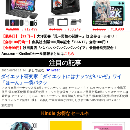
¥19,999
→ ¥12,499
¥34,320
→ ¥30,249
¥21,900
→ ¥18,900
【最終日】【11円～】
大洋図書『兎～野性の闘牌～』他 全巻セール有り！
【全巻100円均一】
集英社 創業100周年記念『GANTZ』全巻100円！
【全巻99円】
秋田書店『ババンババンバンバンパイア』最新巻発売記念！
Amazon・Kindleのセール情報まとめは
こちら
注目の記事
🐦Tweet
あとで読む
2026/06/10 19:34
ダイエット研究家「ダイエットにはナッツがいいぞ」ワイ
「ほーん」一袋パクッ
アメリカ産ピーナッツ入り4種ミックスナッツ 1kg アーモンド 生くるみ カシューナッツ 食塩不
使用 添加物不使用 植物油不使用 チャック付き袋カリフォルニア堅果定番3種ミックスナッツ 1kg
素焼き アーモンド、くるみ、カシューナッツ 産地直輸入 食塩不使用 添加物不使用 植物油不使用
カリフォルニア堅果1: 以下、名無しで筋肉速報がお送りします 2026/05/15(金) 23:17:37.6…
筋肉速報
Kindle お得なセール本