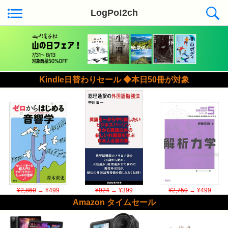
LogPo!2ch
Kindle日替わりセール ◆本日50冊が対象
¥2,860
→ ¥499
¥924
→ ¥399
¥2,750
→ ¥499
Amazon タイムセール