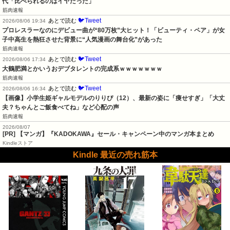
代「比べられるのはイヤだった」
筋肉速報
🐦Tweet
あとで読む
2026/08/06 19:34
プロレスラーなのにデビュー曲が“80万枚”大ヒット！「ビューティ・ペア」が女
子中高生を熱狂させた背景に“人気漫画の舞台化”があった
筋肉速報
🐦Tweet
あとで読む
2026/08/06 17:34
大鶴肥満とかいうおデブタレントの完成系ｗｗｗｗｗｗｗ
筋肉速報
🐦Tweet
あとで読む
2026/08/06 16:34
【画像】小学生姫ギャルモデルのりりぴ（12）、最新の姿に「痩せすぎ」「大丈
夫？ちゃんとご飯食べてね」など心配の声
筋肉速報
2026/08/07
[PR] 【マンガ】『KADOKAWA』セール・キャンペーン中のマンガ本まとめ
Kindleストア
Kindle 最近の売れ筋本