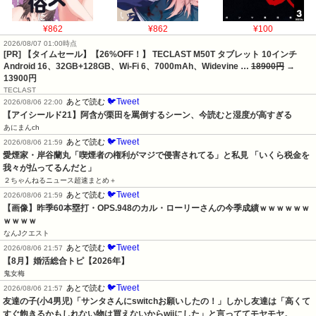
¥862
¥862
¥100
2026/08/07 01:00時点
[PR] 【タイムセール】【26%OFF！】 TECLAST M50T タブレット 10インチ
Android 16、32GB+128GB、Wi-Fi 6、7000mAh、Widevine …
18900円
→
13900円
TECLAST
🐦Tweet
あとで読む
2026/08/06 22:00
【アイシールド21】阿含が栗田を罵倒するシーン、今読むと湿度が高すぎる
あにまんch
🐦Tweet
あとで読む
2026/08/06 21:59
愛煙家・岸谷蘭丸「喫煙者の権利がマジで侵害されてる」と私見 「いくら税金を
我々が払ってるんだと」
２ちゃんねるニュース超速まとめ＋
🐦Tweet
あとで読む
2026/08/06 21:59
【画像】昨季60本塁打・OPS.948のカル・ローリーさんの今季成績ｗｗｗｗｗｗ
ｗｗｗｗ
なんJクエスト
🐦Tweet
あとで読む
2026/08/06 21:57
【8月】婚活総合トピ【2026年】
鬼女梅
🐦Tweet
あとで読む
2026/08/06 21:57
友達の子(小4男児)「サンタさんにswitchお願いしたの！」しかし友達は「高くて
すぐ飽きるかもしれない物は買えないからwiiにした」と言っててモヤモヤ。