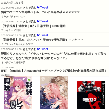
芸能人の気になる噂
🐦Tweet
あとで読む
2026/08/06 22:00
隣家のエアコン室外機バトル、ついに限界突破ｗｗｗｗｗｗ
もみあげチャ～シュ～
🐦Tweet
あとで読む
2026/08/06 22:00
【予告先発】達孝太｜8月7日 楽天戦｜18:00開始
ファイターズ王国
🐦Tweet
あとで読む
2026/08/06 22:00
【戦後最長】日本、なんと74ヶ月連続で景気回復していた‥‥
ライフハックちゃんねる弐式
🐦Tweet
あとで読む
2026/08/06 21:30
野田クリスタルさん「イラストレーターの人が『AIに仕事を奪われる』って言っ
てるけど、あなた達は"仕事を奪う側"じゃない？」
オレ的ゲーム速報＠刃
2026/08/07
[PR] 【Audible】Amazonのオーディオブック 20万以上の対象作品が聴き放題！
Audible