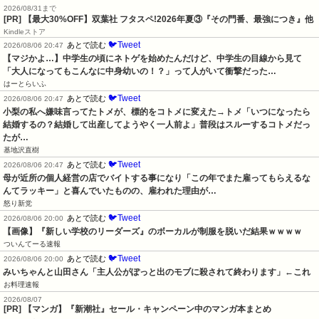
2026/08/31まで
[PR] 【最大30%OFF】双葉社 フタスペ!2026年夏③『その門番、最強につき』他
Kindleストア
🐦Tweet
あとで読む
2026/08/06 20:47
【マジかよ…】中学生の頃にネトゲを始めたんだけど、中学生の目線から見て
「大人になってもこんなに中身幼いの！？」って人がいて衝撃だった…
はーとらいふ
🐦Tweet
あとで読む
2026/08/06 20:47
小梨の私へ嫌味言ってたトメが、標的をコトメに変えた→トメ「いつになったら
結婚するの？結婚して出産してようやく一人前よ」普段はスルーするコトメだっ
たが…
基地沢直樹
🐦Tweet
あとで読む
2026/08/06 20:47
母が近所の個人経営の店でバイトする事になり「この年でまた雇ってもらえるな
んてラッキー」と喜んでいたものの、雇われた理由が…
怒り新党
🐦Tweet
あとで読む
2026/08/06 20:00
【画像】『新しい学校のリーダーズ』のボーカルが制服を脱いだ結果ｗｗｗｗ
ついんてーる速報
🐦Tweet
あとで読む
2026/08/06 20:00
みいちゃんと山田さん「主人公がぽっと出のモブに殺されて終わります」←これ
お料理速報
2026/08/07
[PR] 【マンガ】『新潮社』セール・キャンペーン中のマンガ本まとめ