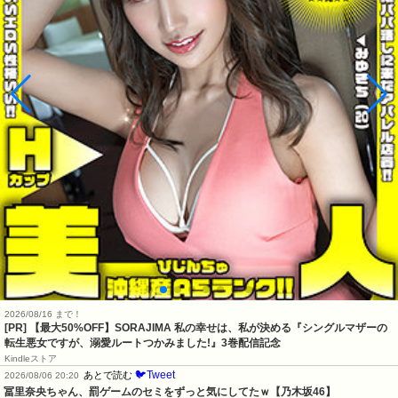
2026/08/16 まで！
[PR] 【最大50%OFF】SORAJIMA 私の幸せは、私が決める『シングルマザーの
転生悪女ですが、溺愛ルートつかみました!』3巻配信記念
Kindleストア
🐦Tweet
あとで読む
2026/08/06 20:20
冨里奈央ちゃん、罰ゲームのセミをずっと気にしてたｗ【乃木坂46】