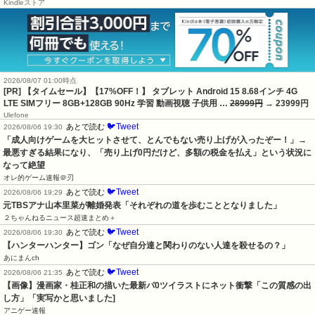
Kindleストア
2026/08/07 01:00時点
[PR] 【タイムセール】【17%OFF！】 タブレット Android 15 8.68インチ 4G
LTE SIMフリー 8GB+128GB 90Hz 学習 動画視聴 子供用 …
28999円
→ 23999円
Ulefone
🐦Tweet
あとで読む
2026/08/06 19:30
「成人向けゲームを大ヒットさせて、とんでもない売り上げが入ったぞー！」→
最悪すぎる結果になり、「売り上げ0円だけど、多額の税金を払え」という状況に
なって絶望
オレ的ゲーム速報＠刃
🐦Tweet
あとで読む
2026/08/06 19:29
元TBSアナ山本里菜が離婚発表「それぞれの道を歩むこととなりました」
２ちゃんねるニュース超速まとめ＋
🐦Tweet
あとで読む
2026/08/06 19:30
【ハンターハンター】ゴン「なぜ自分達と関わりのない人達を殺せるの？」
あにまんch
🐦Tweet
あとで読む
2026/08/06 21:35
【画像】漫画家・桂正和の描いた最新パ0ツイラストにネット衝撃「この質感の出
し方」「実写かと思いました]
アニゲー速報