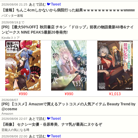
🐦Tweet
あとで読む
2026/08/06 21:25
【速報】ちんこ4cmしかないから病院行った結果ｗｗｗｗｗｗｗｗｗｗｗwwww
バズッター速報
2026/08/19まで
[PR] 【最大50%OFF】秋田書店 チキン 「ドロップ」前夜の物語最新48巻&ナイ
ンピークス NINE PEAKS最新20巻発売!
Kindleストア
¥990
¥990
¥1,013
2026/08/07
[PR] 【コスメ】Amazonで買えるアットコスメの人気アイテム Beauty Trend by
@cosme
Amazon
🐦Tweet
あとで読む
2026/08/06 22:07
【画像】 セクシー女優・谷原希美、ナマ乳が最高にヌケるぞ
芸能人の気になる噂
🐦Tweet
あとで読む
2026/08/06 22:00