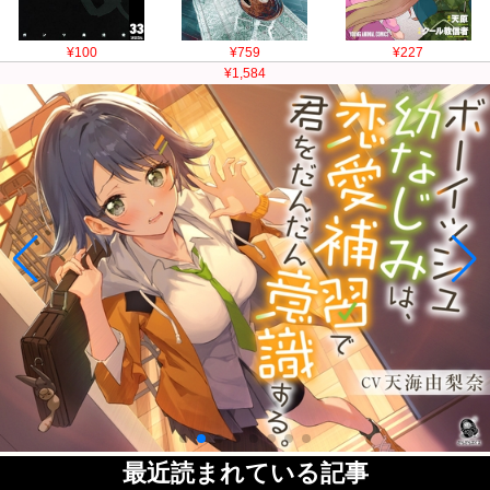
¥100
¥759
¥227
¥1,584
最近読まれている記事