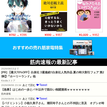
¥792
→ ¥396
¥990
→ ¥467
¥1,320
→ ¥462
筋肉速報の最新記事
2026/08/13まで
[PR] 【最大70%OFF】白泉社 3週連続!!白泉社人気作品 夏の特大割引フェア 第2
弾②『ホーリーランド』他
Kindleストア
🐦Tweet
あとで読む
2026/08/06 23:34
【急募】はじめの一歩とバキ以外で面白い格闘漫画ｗｗｗｗｗｗｗｗ
筋肉速報
🐦Tweet
あとで読む
2026/08/06 21:34
【バドミントン】小椋久美子さん、潮田玲子さんとの不仲説に言及　オグシオ時