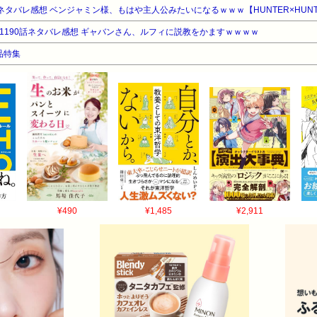
ネタバレ感想 ベンジャミン様、もはや主人公みたいになるｗｗｗ【HUNTER×HUNT
E)】1190話ネタバレ感想 ギャバンさん、ルフィに説教をかますｗｗｗｗ
品特集
¥490
¥1,485
¥2,911