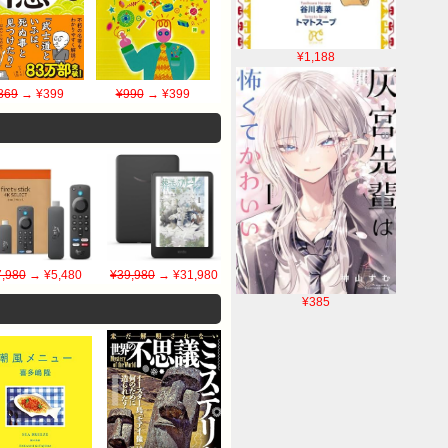
¥1,188
869
→ ¥399
¥990
→ ¥399
7,980
→ ¥5,480
¥39,980
→ ¥31,980
¥385