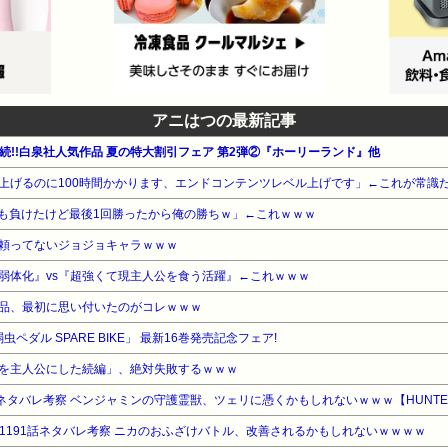
アニはつの最新記事
週連続!!白泉社人気作品 夏の特大割引フェア 第2弾②『ホーリーランド』他
ル上げるのに100時間かかります、エンドコンテンツレベル上げです」←これが常識
も負けたけど最後1回勝ったから俺の勝ちｗ」←これｗｗｗ
頼ってないジョジョキャラｗｗｗ
弱体化』vs『超強くて現主人公を食う活躍』←これｗｗｗ
品、最初に思い付いたのがコレｗｗｗ
虫ペダル SPARE BIKE」 最新16巻発売記念フェア!
を主人公にした続編」、絶対失敗するｗｗｗ
ネタバレ考察 ベンジャミンの守護霊獣、ツェリに憑くかもしれないｗｗｗ【HUNTER
E)】1191話ネタバレ考察 ニカのおふざけバトル、改善されるかもしれないｗｗｗｗ