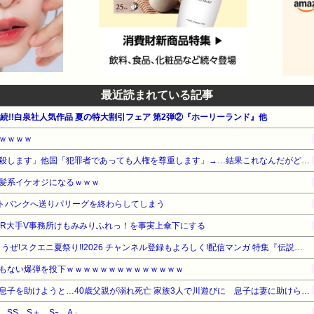
最近読まれている記事
週連続!!白泉社人気作品 夏の特大割引フェア 第2弾②『ホーリーランド』他
ｗｗｗｗ
日本「はいっ死刑確定、ぶっ殺します」他国「犯罪者であっても人権を尊重します」→…結果これなんだがどっちが正論？
髪系イケオジになるｗｗｗ
フトバンクへ送りパリーグを終わらしてしまう
ASMR大手V事務所けもみみりふれっ！を事実上傘下にする
【最大50%OFF】ガンガン読もうぜ!スクエニ夏祭り!!2026 チャンネル登録もよろしく!配信マンガ 特集『伝説の男の娘配信者 たけお君!』他
もない爆弾を投下ｗｗｗｗｗｗｗｗｗｗｗｗｗｗ
【愛知】溺れかけた小学生の息子を助けようと…40歳父親が溺れ死亡 家族3人で川遊びに 息子は妻に助けられる
、SS、S＋、Sｰ、A」