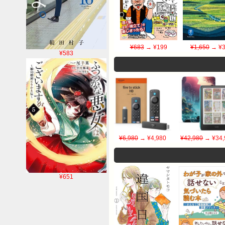
¥683
→ ¥199
¥1,650
→ ¥3
¥583
¥6,980
→ ¥4,980
¥42,980
→ ¥34,
¥651