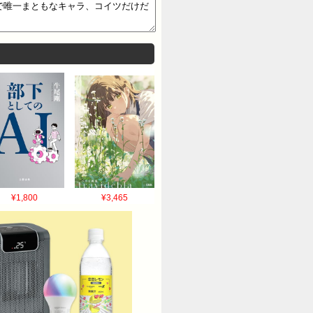
¥1,800
¥3,465