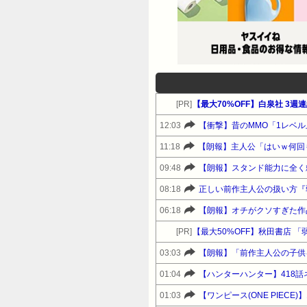
[PR]
【最大70%OFF】白泉社 3
12:03
【衝撃】昔のMMO「1レベ
11:18
【朗報】主人公「はいｗ何回
09:48
【朗報】スタンド能力に全く
08:18
正しい前作主人公の扱い方『
06:18
【朗報】オチがクソすぎた作
[PR]
【最大50%OFF】秋田書店 「弱
03:03
【朗報】「前作主人公の子供
01:04
【ハンターハンター】418話
01:03
【ワンピース(ONE PIEC