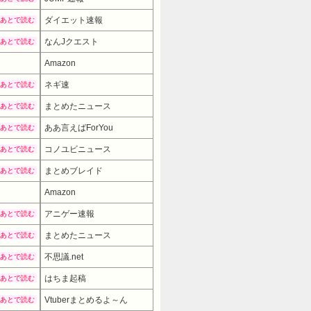
ダイエット速報
あとで読む
なんJクエスト
あとで読む
Amazon
ネギ速
あとで読む
まとめたニュース
あとで読む
ああ言えばForYou
あとで読む
コノユビニュース
あとで読む
まとめブレイド
あとで読む
Amazon
アニゲー速報
あとで読む
まとめたニュース
あとで読む
不思議.net
あとで読む
はちま起稿
あとで読む
Vtuberまとめるよ～ん
あとで読む