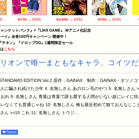
9
¥770
→ ¥385
¥1,650
→ ¥452
¥792
→ ¥385
ャンケットバンク』×『LIAR GAME』 Wアニメ化記念
ーイ』全巻100円キャンペーン 開催中！
『チキン』『ドロップOG』1週間限定セール
めは
こちら
ゲリオンで唯一まともなキャラ、コイツだ
TANDARD EDITION Vol.2 原作：GAINAX 制作：GAINAX・タツ
大人に騙され続けた少年 4: 名無しさん あのロン毛のやつ 5: 名無しさん
さん おれ 9: 名無しさん 青葉は青葉で誰も愛する人間がいない故にレイに怯え
いなくても普通じゃね 10: 名無しさん 俺も最近初めて観ておんなじこ
ん >>10 これ 11: 名無しさん トウジ…
🐦Tweet