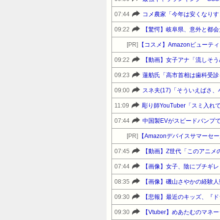
07:44
コメ農家「今年は安くなりす
09:22
【驚愕】岐阜県、意外と都会
[PR]
【コスメ】Amazonビュー
09:22
【動画】女子アナ「流しそう
09:23
蓮舫氏「高市首相は歯科受診
09:00
スネ夫(17)「そういえばさ
11:09
彫り師YouTuber「スミ
07:44
中国製EVがスピードバンプ
[PR]
07:45
【動画】Z世代「このアニメの
07:44
【画像】女子、陰にブチギレ
08:35
【画像】磯山さやかの経験人
09:30
09:30
【Vtuber】めあたむのマネ