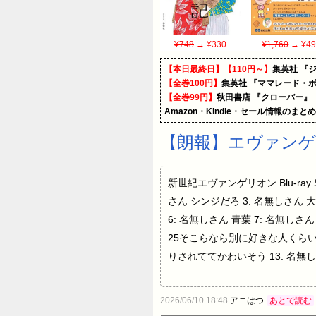
¥748
→ ¥330
¥1,760
→ ¥49
【本日最終日】【110円～】
集英社 『ジ
【全巻100円】
集英社 『ママレード・ボ
【全巻99円】
秋田書店 『クローバー』
Amazon・Kindle・セール情報のまと
【朗報】エヴァン
新世紀エヴァンゲリオン Blu-ray S
さん シンジだろ 3: 名無しさん 
6: 名無しさん 青葉 7: 名無し
25そこらなら別に好きな人くらい
りされててかわいそう 13: 名無しさ
2026/06/10 18:48
アニはつ
あとで読む