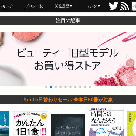
ンキング
ブログ一覧
閲覧履歴▼
リンク▼
ブックマーク
最近読んだ
あとで読む
ネットスーパー
飲食店舗用品
セール情報
注目の記事
Kindle日替わりセール ◆本日50冊が対象