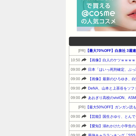
[PR]
【最大70%OFF】白泉社 3
10:50
【画像】白人のケツｗｗｗｗ
09:00
09:00
【画像】最新のひろゆき、白
09:00
DeNA、山本と上茶谷をソ
09:00
あおぎり高校のviviON、
[PR]
09:00
【芸能】国生さゆり、とんで
09:00
09:00
最強キャラランキング「SSS