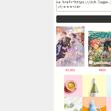
¥1,401
¥855