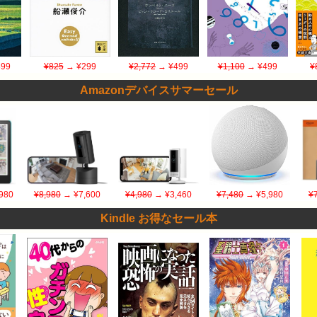
99
¥825
→ ¥299
¥2,772
→ ¥499
¥1,100
→ ¥499
¥
Amazonデバイスサマーセール
980
¥8,980
→ ¥7,600
¥4,980
→ ¥3,460
¥7,480
→ ¥5,980
¥
Kindle お得なセール本