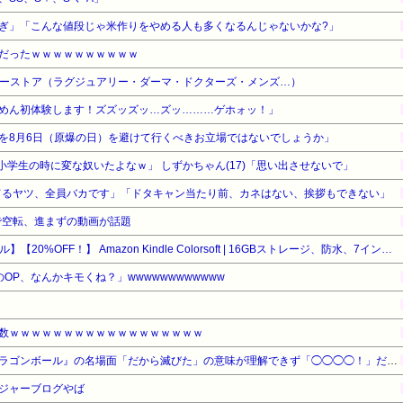
ぎ」「こんな値段じゃ米作りをやめる人も多くなるんじゃないかな?」
だったｗｗｗｗｗｗｗｗｗｗ
ティーストア（ラグジュアリー・ダーマ・ドクターズ・メンズ…）
めん初体験します！ズズッズッ…ズッ………ゲホォッ！」
を8月6日（原爆の日）を避けて行くべきお立場ではないでしょうか」
、小学生の時に変な奴いたよなｗ」 しずかちゃん(17)「思い出させないで」
入れてるヤツ、全員バカです」「ドタキャン当たり前、カネはない、挨拶もできない」
で空転、進まずの動画が話題
【Amazonデバイスサマーセール】【20%OFF！】 Amazon Kindle Colorsoft | 16GBストレージ、防水、7インチカラーディスプレイ、色調調節ライト、最大8週間持続バッテリー、広告無し、ブラック (2025年発売)
OP、なんかキモくね？」wwwwwwwwwwww
数ｗｗｗｗｗｗｗｗｗｗｗｗｗｗｗｗｗｗ
【悲報】最近のキッズ、『ドラゴンボール』の名場面「だから滅びた」の意味が理解できず「◯◯◯◯！」だと怒ってしまう…
ージャーブログやば