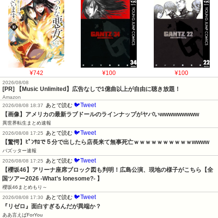
¥742
¥100
¥100
2026/08/08
[PR] 【Music Unlimited】広告なしで1億曲以上が自由に聴き放題！
Amazon
🐦Tweet
あとで読む
2026/08/08 18:37
【画像】アメリカの最新ラブドールのラインナップがヤバいwwwwwwwww
異世界転生まとめ速報
🐦Tweet
あとで読む
2026/08/08 17:25
【驚愕】ﾋﾟﾝｻﾛで５分で出したら店長来て無事死亡ｗｗｗｗｗｗｗｗｗｗwwww
バズッター速報
🐦Tweet
あとで読む
2026/08/08 17:25
【櫻坂46】アリーナ座席ブロック図も判明！広島公演、現地の様子がこちら【全
国ツアー2026 -What’s lonesome?- 】
櫻坂46まとめもり～
🐦Tweet
あとで読む
2026/08/08 17:30
『リゼロ』面白すぎるんだが異端か？
ああ言えばForYou