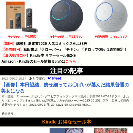
¥6,980
→ ¥4,980
¥14,980
→ ¥11,980
¥39,980
→ ¥35,980
【88円】
講談社 夏電書2026 人気コミックスALL88円！
【全巻99円】
秋田書店『クローバー』『チキン』『ドロップOG』1週間限定！
【最大65%OFF】
Kindle本 サマーセール第2弾
Amazon・Kindleのセール情報まとめは
こちら
注目の記事
🐦Tweet
あとで読む
2026/06/10 18:34
【画像】本田望結、痩せ細ってお〇ぱいが萎んだ結果普通の
美女になる
本田望結 Emotional スピ/サン グラビアフォトブック本田望結小学館2019-07-22ドラマ「ふた
りソロキャンプ」Blu-ray [Blu-ray]滝澤エリカその他メーカー2025-06-251: 以下、名無しで筋肉
速報がお送りします 2026/05/25(月) 20:42:21.55 ID:gpyE6fxK0…
筋肉速報
Kindle お得なセール本