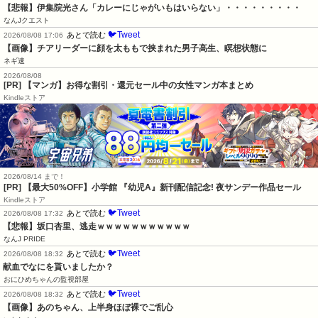
【悲報】伊集院光さん「カレーにじゃがいもはいらない」・・・・・・・・・
なんJクエスト
🐦Tweet
あとで読む
2026/08/08 17:06
【画像】チアリーダーに顔を太ももで挟まれた男子高生、瞑想状態に
ネギ速
2026/08/08
[PR] 【マンガ】お得な割引・還元セール中の女性マンガ本まとめ
Kindleストア
2026/08/14 まで！
[PR] 【最大50%OFF】小学館 『幼児A』新刊配信記念! 夜サンデー作品セール
Kindleストア
🐦Tweet
あとで読む
2026/08/08 17:32
【悲報】坂口杏里、逃走ｗｗｗｗｗｗｗｗｗｗｗ
なんJ PRIDE
🐦Tweet
あとで読む
2026/08/08 18:32
献血でなにを貰いましたか？
おにひめちゃんの監視部屋
🐦Tweet
あとで読む
2026/08/08 18:32
【画像】あのちゃん、上半身ほぼ裸でご乱心