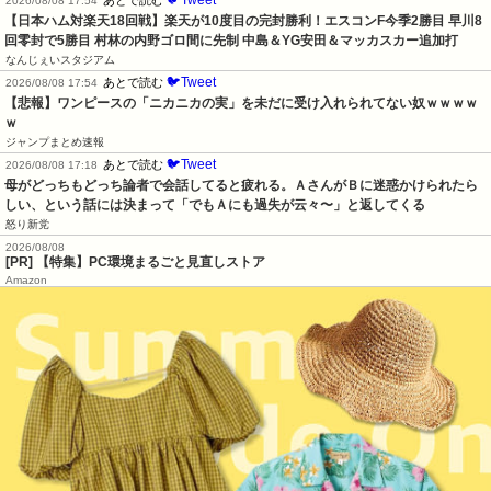
2026/08/08 17:54
【日本ハム対楽天18回戦】楽天が10度目の完封勝利！エスコンF今季2勝目 早川8
回零封で5勝目 村林の内野ゴロ間に先制 中島＆YG安田＆マッカスカー追加打
なんじぇいスタジアム
🐦Tweet
あとで読む
2026/08/08 17:54
【悲報】ワンピースの「ニカニカの実」を未だに受け入れられてない奴ｗｗｗｗ
ｗ
ジャンプまとめ速報
🐦Tweet
あとで読む
2026/08/08 17:18
母がどっちもどっち論者で会話してると疲れる。ＡさんがＢに迷惑かけられたら
しい、という話には決まって「でもＡにも過失が云々〜」と返してくる
怒り新党
2026/08/08
[PR] 【特集】PC環境まるごと見直しストア
Amazon