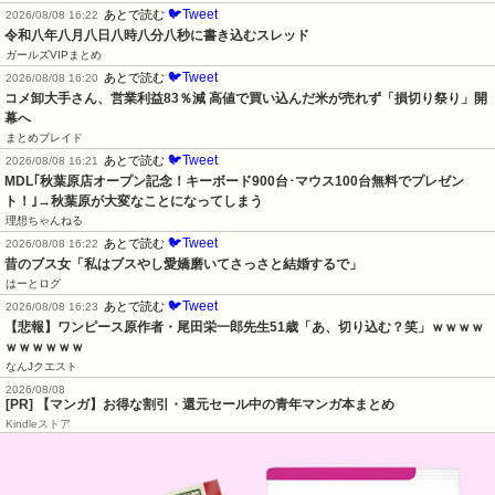
🐦Tweet
あとで読む
2026/08/08 16:22
令和八年八月八日八時八分八秒に書き込むスレッド
ガールズVIPまとめ
🐦Tweet
あとで読む
2026/08/08 16:20
コメ卸大手さん、営業利益83％減 高値で買い込んだ米が売れず「損切り祭り」開
幕へ
まとめブレイド
🐦Tweet
あとで読む
2026/08/08 16:21
MDL｢秋葉原店オープン記念！キーボード900台･マウス100台無料でプレゼン
ト！｣→秋葉原が大変なことになってしまう
理想ちゃんねる
🐦Tweet
あとで読む
2026/08/08 16:22
昔のブス女「私はブスやし愛嬌磨いてさっさと結婚するで」
はーとログ
🐦Tweet
あとで読む
2026/08/08 16:23
【悲報】ワンピース原作者・尾田栄一郎先生51歳「あ、切り込む？笑」ｗｗｗｗ
ｗｗｗｗｗｗ
なんJクエスト
2026/08/08
[PR] 【マンガ】お得な割引・還元セール中の青年マンガ本まとめ
Kindleストア