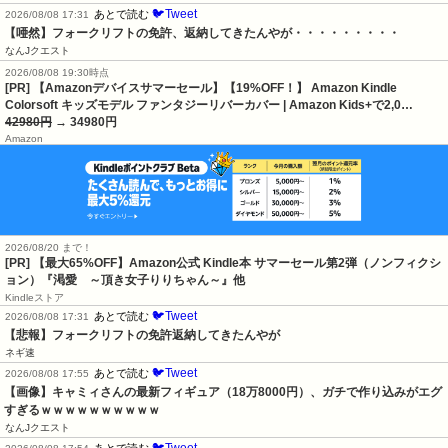
🐦Tweet
あとで読む
2026/08/08 17:31
【唖然】フォークリフトの免許、返納してきたんやが・・・・・・・・・
なんJクエスト
2026/08/08 19:30時点
[PR] 【Amazonデバイスサマーセール】【19%OFF！】 Amazon Kindle
Colorsoft キッズモデル ファンタジーリバーカバー | Amazon Kids+で2,0…
42980円
→ 34980円
Amazon
2026/08/20 まで！
[PR]
【最大65%OFF】Amazon公式 Kindle本 サマーセール第2弾（ノンフィクシ
ョン）『渇愛 ～頂き女子りりちゃん～』他
Kindleストア
🐦Tweet
あとで読む
2026/08/08 17:31
【悲報】フォークリフトの免許返納してきたんやが
ネギ速
🐦Tweet
あとで読む
2026/08/08 17:55
【画像】キャミィさんの最新フィギュア（18万8000円）、ガチで作り込みがエグ
すぎるｗｗｗｗｗｗｗｗｗｗ
なんJクエスト
🐦Tweet
あとで読む