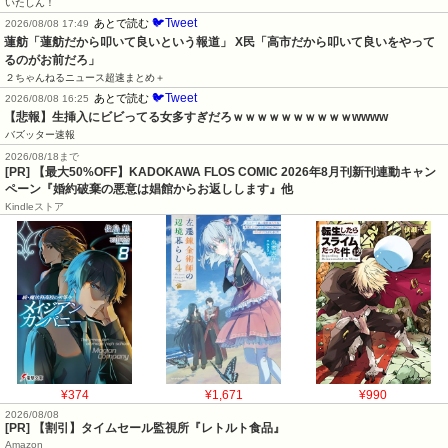
いたしん！
🐦Tweet
あとで読む
2026/08/08 17:49
蓮舫「蓮舫だから叩いて良いという報道」 X民「高市だから叩いて良いをやって
るのがお前だろ」
２ちゃんねるニュース超速まとめ＋
🐦Tweet
あとで読む
2026/08/08 16:25
【悲報】生挿入にビビってる女多すぎだろｗｗｗｗｗｗｗｗｗｗwwww
バズッター速報
2026/08/18まで
[PR] 【最大50%OFF】KADOKAWA FLOS COMIC 2026年8月刊新刊連動キャン
ペーン『婚約破棄の悪意は娼館からお返しします』他
Kindleストア
¥374
¥1,671
¥990
2026/08/08
[PR] 【割引】タイムセール監視所『レトルト食品』
Amazon