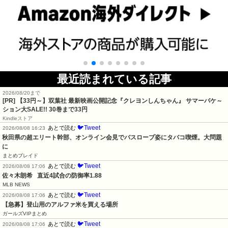
最近読まれている記事
2026/08/20まで
[PR]
【33円～】双葉社 最新映画公開記念『クレヨンしんちゃん』 サマーバケ～
ション大SALE!! 30巻まで33円
Kindleストア
🐦Tweet
あとで読む
2026/08/08 16:23
秋田県の超エリート幹部、オンライン会見でバスローブ姿にタバコ喫煙。大問題
に
まとめブレイド
🐦Tweet
あとで読む
2026/08/08 17:06
佐々木朗希   直近4試合の防御率1.88
MLB NEWS
🐦Tweet
あとで読む
2026/08/08 17:06
【急募】登山用のアルファ米を買える場所
ガールズVIPまとめ
🐦Tweet
あとで読む
2026/08/08 17:06