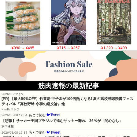
¥990
→ ¥495
¥715
→ ¥357
¥1,320
→ ¥499
筋肉速報の最新記事
2026/08/22まで
[PR] 【最大50%OFF】竹書房 甲子園が100倍熱くなる! 夏の高校野球読書フェス
ティバル『高校野球 令和の継投論』他
Kindleストア
🐦Tweet
あとで読む
2026/08/08 19:34
【悲報】サッカー王国ブラジルで進むサッカー離れ　36％が「関心なし」
筋肉速報
🐦Tweet
あとで読む
2026/08/08 17:34