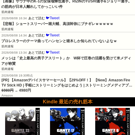
【画像】サウナ中のK‐1の安保瑠輝也選手。RIZINのYUSHI選手&ジョリー選手。
の筋肉が日本人離れしてかっこいい件
筋肉速報
🐦Tweet
あとで読む
2026/08/08 16:34
【悲報】ショートスリーパー堀大輔、高須幹弥にブチギレｗｗｗｗｗ
筋肉速報
🐦Tweet
あとで読む
2026/08/08 14:34
プロレスラーのテーマ曲ってハンセンと猪木しか知られていないよなｗ
筋肉速報
🐦Tweet
あとで読む
2026/08/08 13:34
メッシは「史上最高の男子アスリート」か　W杯で圧巻の活躍を受けて米メディ
アが称賛
筋肉速報
2026/08/08 19:30時点
[PR] 【Amazonデバイスサマーセール】【29%OFF！】 【New】Amazon Fire
TV Stick HD | 手軽にストリーミングをはじめよう | ストリーミングメディアプ…
6980円
→ 4980円
Amazon
Kindle 最近の売れ筋本