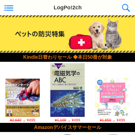
LogPo!2ch
Kindle日替わりセール ◆本日50冊が対象
¥2,640
→ ¥499
¥1,100
→ ¥499
¥1,650
→ ¥499
Amazonデバイスサマーセール