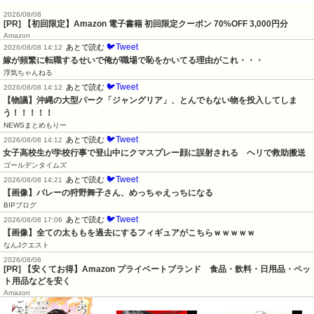
2026/08/08
[PR] 【初回限定】Amazon 電子書籍 初回限定クーポン 70%OFF 3,000円分
Amazon
🐦Tweet
あとで読む
2026/08/08 14:12
嫁が頻繁に転職するせいで俺が職場で恥をかいてる理由がこれ・・・
浮気ちゃんねる
🐦Tweet
あとで読む
2026/08/08 14:12
【物議】沖縄の大型パーク「ジャングリア」、とんでもない物を投入してしま
う！！！！！
NEWSまとめもりー
🐦Tweet
あとで読む
2026/08/08 14:12
女子高校生が学校行事で登山中にクマスプレー顔に誤射される　ヘリで救助搬送
ゴールデンタイムズ
🐦Tweet
あとで読む
2026/08/08 14:21
【画像】バレーの狩野舞子さん、めっちゃえっちになる
BIPブログ
🐦Tweet
あとで読む
2026/08/08 17:06
【画像】全ての太ももを過去にするフィギュアがこちらｗｗｗｗｗ
なんJクエスト
2026/08/08
[PR] 【安くてお得】Amazon プライベートブランド 食品・飲料・日用品・ペッ
ト用品などを安く
Amazon