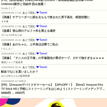
Unlimited新作と完結作 読み放題！
Kindleストア
🐦Tweet
あとで読む
2026/08/08 17:06
【画像】チアリーダーに顔を太ももで挟まれた男子高生、瞑想状態に
ネギ速
🐦Tweet
あとで読む
2026/08/08 17:06
【急募】登山用のアルファ米を買える場所
ガールズVIPまとめ
🐦Tweet
あとで読む
2026/08/08 18:32
【画像】あのちゃん、上半身ほぼ裸でご乱心
いたしん！
🐦Tweet
あとで読む
2026/08/08 17:05
【画像】「テニスの王子様」の手塚国光の零式サーブ、ガチで強すぎるｗｗｗｗ
最強ジャンプ放送局
🐦Tweet
あとで読む
2026/08/08 18:32
献血でなにを貰いましたか？
おにひめちゃんの監視部屋
2026/08/08 22:30時点
[PR] 【Amazonデバイスサマーセール】【29%OFF！】 【New】Amazon Fire
TV Stick HD | 手軽にストリーミングをはじめよう | ストリーミングメディアプ…
6980円
→ 4980円
Amazon