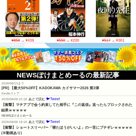
¥858
→ ¥439
¥550
→ ¥200
¥517
→ ¥361
NEWSぽけまとめーるの最新記事
2026/08/13まで
[PR]
【最大50%OFF】KADOKAWA カドサマー2026 第3弾
Kindleストア
🐦Tweet
あとで読む
2026/08/08 22:18
【衝撃】マチアプで会う約束してた相手に『この返信』送ったらブロックされた
結果ｗｗｗｗｗ
NEWSぽけまとめーる
🐦Tweet
あとで読む
2026/08/08 18:18
【衝撃】ショートスリーパー「寝たほうがいいよ」の一言にブチギレｗｗｗｗｗ
(※動画あり)