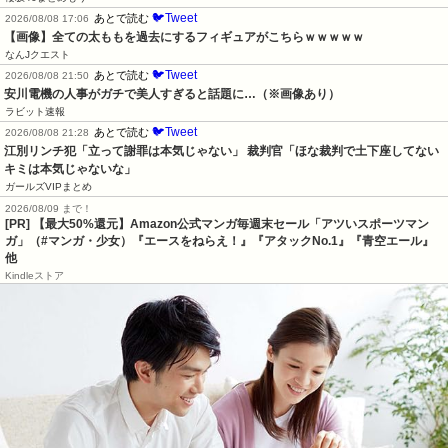
🐦Tweet
あとで読む
2026/08/08 17:06
【画像】全ての太ももを過去にするフィギュアがこちらｗｗｗｗｗ
なんJクエスト
🐦Tweet
あとで読む
2026/08/08 21:50
安川電機の人事がガチで美人すぎると話題に…（※画像あり）
ラビット速報
🐦Tweet
あとで読む
2026/08/08 21:28
江別リンチ犯「立って謝罪は本気じゃない」 裁判官「ほな裁判で土下座してない
キミは本気じゃないな」
ガールズVIPまとめ
2026/08/09 まで！
[PR]
【最大50%還元】Amazon公式マンガ毎週末セール「アツいスポーツマン
ガ」（#マンガ・少女）『エースをねらえ！』『アタックNo.1』『青空エール』
他
Kindleストア