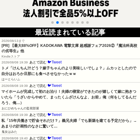
最近読まれている記事
2026/08/13まで
[PR] 【最大88%OFF】KADOKAWA 電撃文庫 超感謝フェア2026②『魔法科高校
の劣等生』他
Kindleストア
🐦Tweet
あとで読む
2026/08/08 19:39
トメ「けんちん汁どう？嫁子ちゃんのより美味しいでしょ？」ムカッとしたので
自分はおろか旦那にも食べさせなかったｗｗ
はーとらいふ
🐦Tweet
あとで読む
2026/08/08 19:39
マイホームが完成して初のお泊り！夫婦の寝室ができたのが嬉しくて嫁に抱きつ
いたら「うざいからやめて、まったくふざけんなよ、お前」俺（何をしてるんだ
ろう、俺…）
おにひめちゃんの監視部屋
🐦Tweet
あとで読む
2026/08/08 19:39
私「15年共働きで貯金それだけ？」義兄夫婦「でも新築を建てる予定だから」→
あまりの計画性のなさに驚いて…
鬼女はみた
🐦Tweet
あとで読む
2026/08/08 19:40