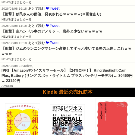
NEWSぽけまとめーる
🐦Tweet
あとで読む
2026/08/08 16:18
【衝撃】移民さんの価値、発表されるｗｗｗｗｗ(※画像あり)
NEWSぽけまとめーる
🐦Tweet
あとで読む
2026/08/08 14:18
【衝撃】左ハンドル車のデメリット、意外と少ないｗｗｗｗｗ
NEWSぽけまとめーる
🐦Tweet
あとで読む
2026/08/08 12:18
【衝撃】ジムのランニングマシーン占拠してずっと歩いてる男の正体←これｗｗ
ｗｗｗ
NEWSぽけまとめーる
2026/08/08 22:30時点
[PR] 【Amazonデバイスサマーセール】【24%OFF！】 Ring Spotlight Cam
Plus, Battery (リング スポットライトカム プラス バッテリーモデル) …
30460円
→ 23140円
Amazon
Kindle 最近の売れ筋本