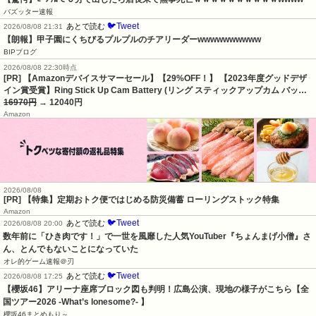
バズッター速報
🐦Tweet
あとで読む
2026/08/08 21:31
【朗報】甲子園にくちびるプルプルのチアリーダーwwwwwwwwww
BIPブログ
2026/08/08 22:30時点
[PR] 【Amazonデバイスサマーセール】【29%OFF！】 【2023年度グッドデザ
イン賞受賞】Ring Stick Up Cam Battery (リング スティックアップカム バッ…
16970円
→ 12040円
Amazon
2026/08/08
[PR] 【特集】定期おトク便ではじめる防災備蓄 ローリングストック特集
Amazon
🐦Tweet
あとで読む
2026/08/08 20:00
数年前に「ひき肉です！」で一世を風靡した人気YouTuber『ちょんまげ小僧』さ
ん、とんでもないことになっていた
オレ的ゲーム速報＠刃
🐦Tweet
あとで読む
2026/08/08 17:25
【櫻坂46】アリーナ座席ブロック図も判明！広島公演、現地の様子がこちら【全
国ツアー2026 -What’s lonesome?- 】
櫻坂46まとめもり～