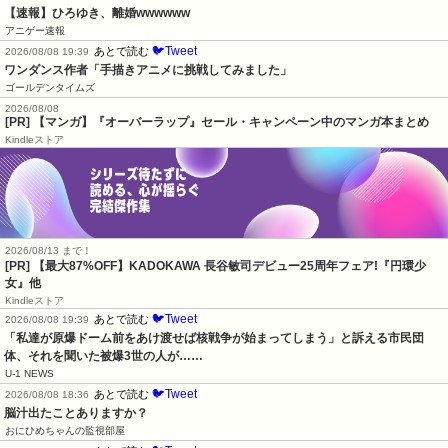
【速報】ひろゆき、離婚wwwwww
アニゲー速報
🐦Tweet
あとで読む
2026/08/08 19:39
ワンダンス作者「手描きアニメに挑戦してみました」
ゴールデンタイムズ
2026/08/08
[PR] 【マンガ】『オーバーラップ』セール・キャンペーン中のマンガ本まとめ
Kindleストア
2026/08/13 まで！
[PR] 【最大87%OFF】KADOKAWA 長谷敏司デビュー25周年フェア!『円環少
女』他
Kindleストア
🐦Tweet
あとで読む
2026/08/08 19:39
「私達が原爆ドーム前をあけ渡せば核戦争が始まってしまう」と訴える市民団
体、それを聞いた被爆3世の人が……
U-1 NEWS
🐦Tweet
あとで読む
2026/08/08 18:36
脳汁出たことありますか？
おにひめちゃんの監視部屋