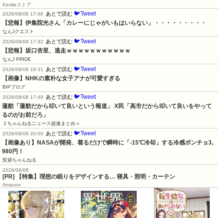
Kindleストア
🐦Tweet
あとで読む
2026/08/08 17:06
【悲報】伊集院光さん「カレーにじゃがいもはいらない」・・・・・・・・・
なんJクエスト
🐦Tweet
あとで読む
2026/08/08 17:32
【悲報】坂口杏里、逃走ｗｗｗｗｗｗｗｗｗｗｗ
なんJ PRIDE
🐦Tweet
あとで読む
2026/08/08 18:31
【画像】NHKの素朴な女子アナが可愛すぎる
BIPブログ
🐦Tweet
あとで読む
2026/08/08 17:49
蓮舫「蓮舫だから叩いて良いという報道」 X民「高市だから叩いて良いをやって
るのがお前だろ」
２ちゃんねるニュース超速まとめ＋
🐦Tweet
あとで読む
2026/08/08 20:00
【画像あり】NASAが開発、着るだけで瞬時に「-15℃冷却」する冷感ポンチョ3,
980円！
投資ちゃんねる
2026/08/08
[PR] 【特集】理想の眠りをデザインする… 寝具・照明・カーテン
Amazon