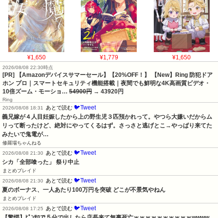
¥1,650
¥1,779
¥1,650
2026/08/08 22:30時点
[PR] 【Amazonデバイスサマーセール】【20%OFF！】 【New】Ring 防犯ドア
ホン プロ｜スマートセキュリティ機能搭載｜夜間でも鮮明な4K高画質ビデオ・
10倍ズーム・モーショ…
54900円
→ 43920円
Ring
🐦Tweet
あとで読む
2026/08/08 18:31
義兄嫁が４人目妊娠したから上の野生児３匹預かれって。やつら大嫌いだからム
リって断ったけど、絶対にやってくるはず。さっさと逃げとこ→やっぱり来てた
みたいで鬼電が…
修羅場ちゃんねる
🐦Tweet
あとで読む
2026/08/08 21:30
シカ「全部喰った」 祭り中止
まとめブレイド
🐦Tweet
あとで読む
2026/08/08 21:30
夏のボーナス、一人あたり100万円を突破 どこが不景気やねん
まとめブレイド
🐦Tweet
あとで読む
2026/08/08 17:25
【驚愕】ﾋﾟﾝｻﾛで５分で出したら店長来て無事死亡ｗｗｗｗｗｗｗｗｗｗwwww