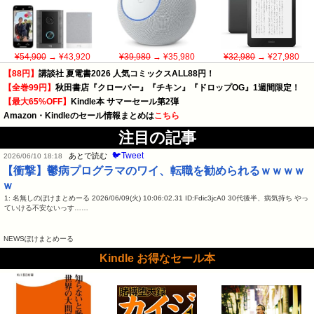
¥54,900
→ ¥43,920
¥39,980
→ ¥35,980
¥32,980
→ ¥27,980
【88円】
講談社 夏電書2026 人気コミックスALL88円！
【全巻99円】
秋田書店『クローバー』『チキン』『ドロップOG』1週間限定！
【最大65%OFF】
Kindle本 サマーセール第2弾
Amazon・Kindleのセール情報まとめは
こちら
注目の記事
🐦Tweet
あとで読む
2026/06/10 18:18
【衝撃】鬱病プログラマのワイ、転職を勧められるｗｗｗｗ
ｗ
1: 名無しのぽけまとめーる 2026/06/09(火) 10:06:02.31 ID:Fdic3jcA0 30代後半、病気持ち やっ
ていける不安ないっす……
NEWSぽけまとめーる
Kindle お得なセール本