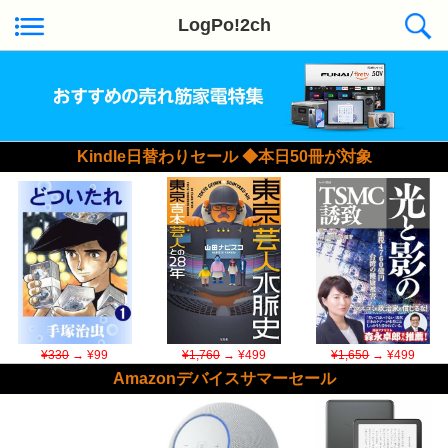
LogPo!2ch
Kindle日替わりセール ◆本日50冊が対象
¥330
→ ¥99
¥1,760
→ ¥499
¥1,650
→ ¥499
Amazonデバイスサマーセール