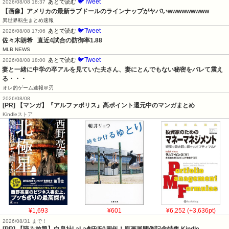
🐦Tweet
あとで読む
2026/08/08 18:37
【画像】アメリカの最新ラブドールのラインナップがヤバいwwwwwwwww
異世界転生まとめ速報
🐦Tweet
あとで読む
2026/08/08 17:06
佐々木朗希   直近4試合の防御率1.88
MLB NEWS
🐦Tweet
あとで読む
2026/08/08 18:00
妻と一緒に中学の卒アルを見ていた夫さん、妻にとんでもない秘密をバレて震え
る・・・
オレ的ゲーム速報＠刃
2026/08/08
[PR] 【マンガ】『アルファポリス』高ポイント還元中のマンガまとめ
Kindleストア
¥1,693
¥601
¥6,252 (+3,636pt)
2026/08/31 まで！
[PR]
【読み放題】白泉社LaLa創刊50周年！原画展開催記念特集 Kindle