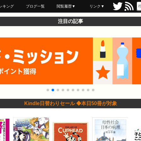
ンキング
ブログ一覧
閲覧履歴▼
リンク▼
ブックマーク
最近読んだ
あとで読む
ネットスーパー
飲食店舗用品
セール情報
注目の記事
Kindle日替わりセール ◆本日50冊が対象