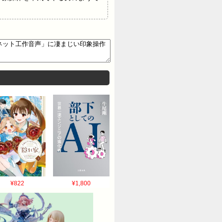
¥822
¥1,800