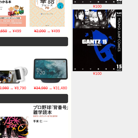
¥100
,650
→ ¥499
¥2,090
→ ¥499
¥100
2,980
→ ¥8,790
¥34,980
→ ¥31,480