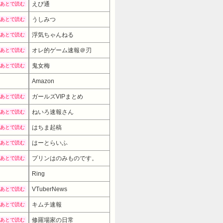
えび通
あとで読む
うしみつ
あとで読む
浮気ちゃんねる
あとで読む
オレ的ゲーム速報＠刃
あとで読む
鬼女梅
あとで読む
Amazon
ガールズVIPまとめ
あとで読む
ねいろ速報さん
あとで読む
はちま起稿
あとで読む
はーとらいふ
あとで読む
プリンはのみものです。
あとで読む
Ring
VTuberNews
あとで読む
キムチ速報
あとで読む
修羅場家の日常
あとで読む