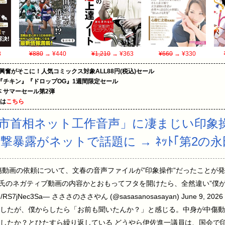
8
¥880
→ ¥440
¥1,210
→ ¥363
¥660
→ ¥330
の興奮がそこに！人気コミックス対象ALL88円(税込)セール
『チキン』『ドロップOG』1週間限定セール
le本 サマーセール第2弾
めは
こちら
市首相ネット工作音声」に凄まじい印象操
の衝撃暴露がネットで話題に → ﾈｯﾄ｢第2
動画の依頼について、文春の音声ファイルが”印象操作”だったことが発覚N
松井氏のネガティブ動画の内容かとおもってフタを開けたら、全然違い”僕
com/RS7jNec3Sa— さささのささやん (@sasasanosasayan) June 
したが、僕からしたら「お前も聞いたんか？」と感じる。中身が中傷動
したか？とひたすら繰り返している どうやら伊佐進一議員は、国会で