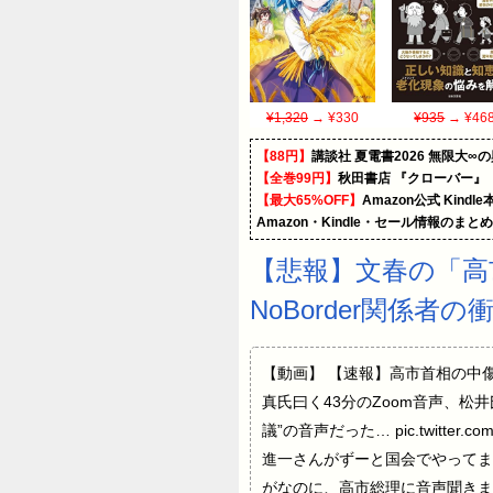
¥1,320
→ ¥330
¥935
→ ¥46
【88円】
講談社 夏電書2026 無限大∞
【全巻99円】
秋田書店 『クローバー』
【最大65%OFF】
Amazon公式 Kind
Amazon・Kindle・セール情報のまと
【悲報】文春の「高
NoBorder関係者
【動画】 【速報】高市首相の中傷
真氏曰く43分のZoom音声、
議”の音声だった… pic.twitter.
進一さんがずーと国会でやってま
がなのに、高市総理に音声聞きま