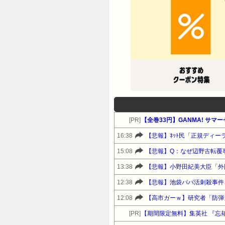
[PR]
【全巻33円】GANMA! サ
16:38
15:08
13:38
12:38
12:08
[PR]
【期間限定無料】集英社 『忘