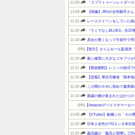
12:00
「スプラトゥーンレイダース
13:09
【画像】JRAの女性騎手さ
11:22
レースクイーンをしていた姉
11:20
11:18
[PR]
【割引】タイムセール監視所
11:18
家に確実に大きなゴキブリが
11:21
【呪術廻戦】レジィの術式で
11:20
11:18
11:16
[PR]
13:00
【VTuber】柘榴シロ「そ
11:20
日本人女性がYGエンタ本社
11:20