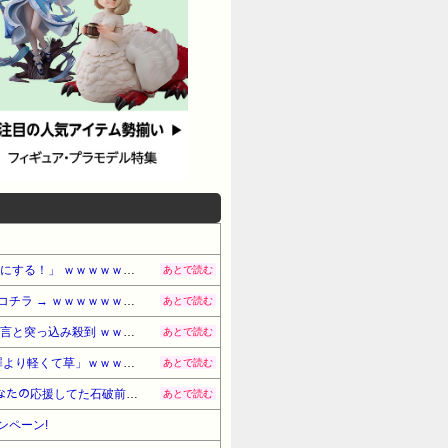
【悲報】ﾈｯﾄ民「正規ディーラーで車検を頼んだら担当整備士が「グエン」さんだったから次回から別の整備工場にする！」 ｗｗｗｗｗｗｗｗｗｗｗｗｗｗｗｗ
あとで読む
【悲報】Q：なぜ辺野古転覆事故の防カメ映像をすぐに公開しなかったのか？ → 玉城デニー知事の衝撃の回答がコチラ → ｗｗｗｗｗｗｗｗｗｗｗｗｗｗｗ
あとで読む
【悲報】小野田紀美大臣「外国人が予想以上に増えている！」 ← 自民党が自ら受け入れ推進しておいて他人事発言と突っ込み殺到 ｗｗｗｗｗｗｗｗｗｗｗｗｗｗ
あとで読む
【悲報】池袋パパ活刺殺事件、26歳の女性被告に懲役6年「司法の女割」批判が紛糾 → ﾈｯﾄ「ジャンポケ斎藤の罪より軽くて草」ｗｗｗｗｗｗｗｗｗｗｗｗｗｗｗｗ
あとで読む
【高市ガーｗ】研究者「防弾ガラスの中で平和式典スピーチした総理がこれまでいたんだろうか？」 → ﾈｯﾄ「あなたの応援してた石破前総理もしてましたよ？」ｗｗｗｗｗ
あとで読む
ンペーン!