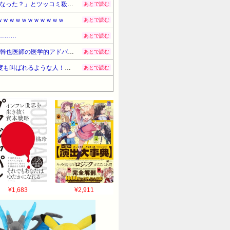
【悲報】大石あきこ前衆院議員、れいわ離党＆活動休止を発表 → 過去の「スジを通す」宣言に】「説明責任どうなった？」とツッコミ殺到 ｗｗｗｗｗｗｗｗｗ
あとで読む
ｗｗｗｗｗｗｗｗｗｗｗ
あとで読む
………
あとで読む
【悲報】ショートスリーパー堀大輔さん、リスナーから「寝たほうがいい！」と言われてガチギレし炎上 → 高須幹也医師の医学的アドバイスに激昂 ｗｗｗｗｗｗｗｗｗ
あとで読む
【悲報】X民「高市総理が防弾ガラスやSPに守られてながら平和式典でスピーチして「広島から出て行け！と何度も叫ばれるような人！」 ← 突っ込み殺到 ………
あとで読む
¥1,683
¥2,911