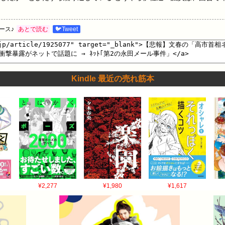
ース♪
あとで読む
🐦Tweet
Kindle 最近の売れ筋本
¥2,277
¥1,980
¥1,617