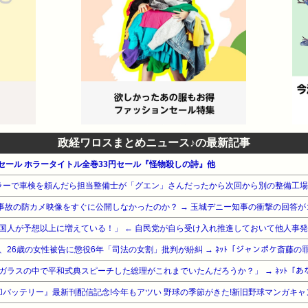
政経ワロスまとめニュース♪の最新記事
マーセール ホラータイトル全巻33円セール『怪物殺しの詩』他
却バッテリー』最新刊配信記念!今年もアツい 野球の季節がきた!新旧野球マンガキャ