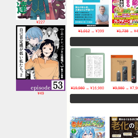
¥227
¥1,012
→ ¥399
¥1,738
→ ¥4
¥19,980
→ ¥16,980
¥9,980
→ ¥7,9
¥49