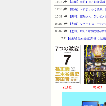
11:38
11:08
【動画】へずまりゅう議員、
10:38
【悲報】蓮舫さん、Xリポス
08/07
08/07
[PR]
【生鮮食品を最短2時間でお届
¥1,782
¥1,617