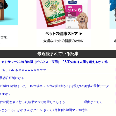
最近読まれている記事
WA カドサマー2026 第4弾（ビジネス・実用）『人工知能は人間を超えるか』他
ぶり、バレるｗｗｗｗｗｗｗｗｗ
承認許可制になる
レビ離れ｣が始まった…10代後半～20代の約7割が"ほぼ見ない"衝撃の最新データ
ますか？
【悲報】ワイ（28）、中学時代の同窓会に行った結果マジで絶望してしまう・・・・・・理由がこちら・・・・・・
ばっどがーる』ほか まんがタイム きらら7月新刊&学園マンガ特集