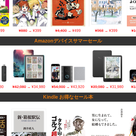
99
¥880
→ ¥399
¥4,400
→ ¥499
¥968
→ ¥399
¥1
Amazonデバイスサマーセール
80
¥42,980
→ ¥34,980
¥54,900
→ ¥43,920
¥39,980
→ ¥31,980
¥1
Kindle お得なセール本