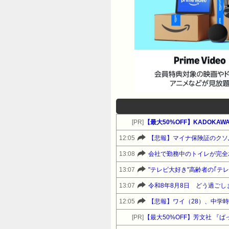
[PR]
【最大50%OFF】KADOKA
12:05
【悲報】マイナ保険証のクソ
13:08
会社で勤務中のトイレが完全
13:07
"テレビ大好き"高齢者の｢テ
13:07
令和8年8月8日 どう過ごし
12:05
[PR]
【最大50%OFF】芳文社 『