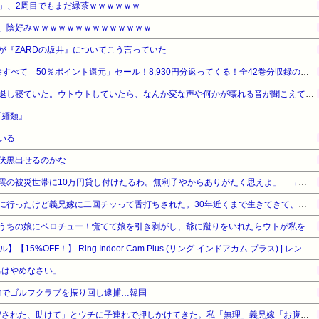
」、2周目でもまだ緑茶ｗｗｗｗｗｗ
ん、陰好みｗｗｗｗｗｗｗｗｗｗｗｗｗｗ
が『ZARDの坂井』についてこう言っていた
『ろくでなしBLUES』全25巻すべて「50％ポイント還元」セール！8,930円分返ってくる！全42巻分収録の文庫版！ヤンキー漫画の頂点！ジャンプ黄金期の伝説的な傑作
具合が悪くなって午前中で早退し寝ていた。ウトウトしていたら、なんか変な声や何かが壊れる音が聞こえて、なんだろう？と思ってベッドから出て窓の外を見た…
『麺類』
いる
伏黒出せるのかな
【悲報】厚生労働省「熊本地震の被災世帯に10万円貸し付けたるわ。無利子やからありがたく思えよ」 → セコすぎて大炎上！「何のための税金だ！過去最高税収なのに」
この間のＧＷに初めて義実家に行ったけど義兄嫁に二回チッって舌打ちされた。30年近くまで生きてきて、舌打ちされたのは人生で初めて
親戚の爺が産まれたばかりのうちの娘にベロチュー！慌てて娘を引き剥がし、爺に蹴りをいれたらウトが私を叩いたので叩き返し、「悪気は…」という男連中にツバを吐いて帰った！→結果
【Amazonデバイスサマーセール】【15%OFF！】 Ring Indoor Cam Plus (リング インドアカム プラス) | レンズカバー付き高画質・広角2Kビデオの屋内用セキュリティカメラ | 4倍ズーム・モーション検知搭載 | Ring Home プラン30日間無料体験付き - ホワイト
の男はやめなさい」
前でゴルフクラブを振り回し逮捕…韓国
義兄嫁が「義兄と喧嘩してDVされた、助けて」とウチに子連れで押しかけてきた。私「無理」義兄嫁「お腹痛い…苦しい…」私「はぁ」→交番に電話したら、甘いことを言われ…