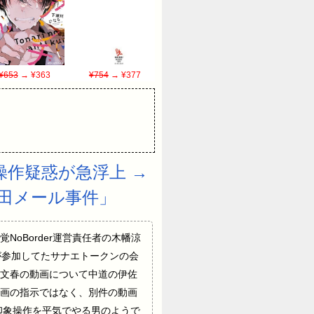
¥653
→ ¥363
¥754
→ ¥377
作疑惑が急浮上 →
の永田メール事件」
oBorder運営責任者の木幡涼
が参加してたサナエトークンの会
9, 2026 文春の動画について中道の伊佐
画の指示ではなく、別件の動画
印象操作を平気でやる男のようで