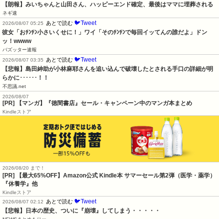
【朗報】みいちゃんと山田さん、ハッピーエンド確定、最後はママに埋葬される
ネギ速
🐦Tweet
あとで読む
2026/08/07 05:25
彼女「おﾁﾝﾁﾝ小さいくせに！」ワイ「そのﾁﾝﾁﾝで毎回イッてんの誰だよ」ドン
ッ！wwww
バズッター速報
🐦Tweet
あとで読む
2026/08/07 03:35
【悲報】島田紳助が小林麻耶さんを追い込んで破壊したとされる手口の詳細が明
らかに･･････！！
不思議.net
2026/08/07
[PR] 【マンガ】『徳間書店』セール・キャンペーン中のマンガ本まとめ
Kindleストア
2026/08/20 まで！
[PR]
【最大65%OFF】Amazon公式 Kindle本 サマーセール第2弾（医学・薬学）
『休養学』他
Kindleストア
🐦Tweet
あとで読む
2026/08/07 02:12
【悲報】日本の歴史、ついに『崩壊』してしまう・・・・・