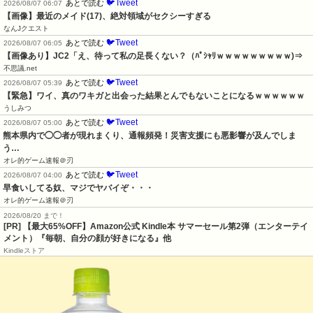
🐦Tweet
あとで読む
2026/08/07 06:07
【画像】最近のメイド(17)、絶対領域がセクシーすぎる
なんJクエスト
🐦Tweet
あとで読む
2026/08/07 06:05
【画像あり】JC2「え、待って私の足長くない？（ﾊﾟｼｬﾘｗｗｗｗｗｗｗｗｗ)⇒
不思議.net
🐦Tweet
あとで読む
2026/08/07 05:39
【緊急】ワイ、真のワキガと出会った結果とんでもないことになるｗｗｗｗｗｗ
うしみつ
🐦Tweet
あとで読む
2026/08/07 05:00
熊本県内で◯◯者が現れまくり、通報頻発！災害支援にも悪影響が及んでしま
う…
オレ的ゲーム速報＠刃
🐦Tweet
あとで読む
2026/08/07 04:00
早食いしてる奴、マジでヤバイぞ・・・
オレ的ゲーム速報＠刃
2026/08/20 まで！
[PR]
【最大65%OFF】Amazon公式 Kindle本 サマーセール第2弾（エンターテイ
メント）『毎朝、自分の顔が好きになる』他
Kindleストア