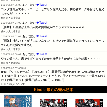
🐦Tweet
あとで読む
2026/08/07 05:02
コメダ珈琲店でホットコーヒーとプリンを頼んだら、初心者マークを付けたお兄
ちゃんが・・・・・・
働く大人の非常識
🐦Tweet
あとで読む
2026/08/07 04:02
【衝撃】AI生成が上手い人間の共通点がコチラｗｗｗｗｗｗｗｗ
働く大人の非常識
🐦Tweet
あとで読む
2026/08/07 02:02
【画像】社内バイトが「このマネキン」を担いで佐川急便まで持っていこうとし
ていたので慌てて止めた…
働く大人の非常識
🐦Tweet
あとで読む
2026/08/07 00:02
ワイの娘さん、床でうずくまってたから様子をうかがってみた結果・・・・・
働く大人の非常識
2026/08/07 07:00時点
[PR] 【タイムセール】【29%OFF！】 駄菓子詰め合わせお楽しみ50種55点セッ
ト お誕生日 イベントやパーティーにもどうぞ。子どもたちがデコって遊べるわく
わくお菓子セット (駄菓子詰…
2780円
→ 1980円
駄菓子屋あひるSHOP
Kindle 最近の売れ筋本