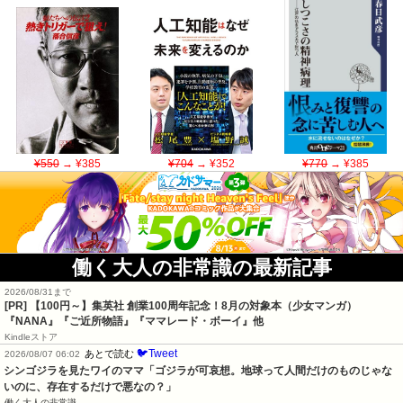
¥550
→ ¥385
¥704
→ ¥352
¥770
→ ¥385
働く大人の非常識の最新記事
2026/08/31まで
[PR]
【100円～】集英社 創業100周年記念！8月の対象本（少女マンガ）
『NANA』『ご近所物語』『ママレード・ボーイ』他
Kindleストア
🐦Tweet
あとで読む
2026/08/07 06:02
シンゴジラを見たワイのママ「ゴジラが可哀想。地球って人間だけのものじゃな
いのに、存在するだけで悪なの？」
働く大人の非常識