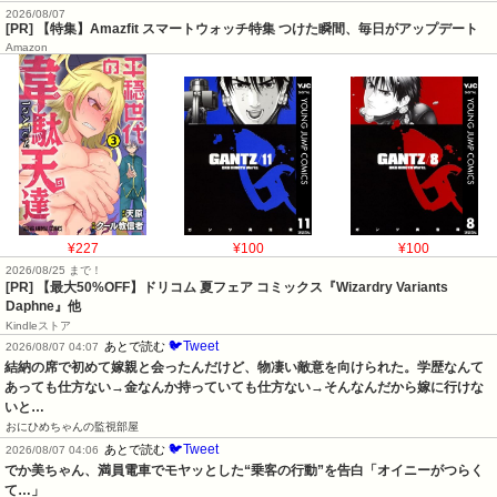
2026/08/07
[PR] 【特集】Amazfit スマートウォッチ特集 つけた瞬間、毎日がアップデート
Amazon
¥227
¥100
¥100
2026/08/25 まで！
[PR]
【最大50%OFF】ドリコム 夏フェア コミックス『Wizardry Variants
Daphne』他
Kindleストア
🐦Tweet
あとで読む
2026/08/07 04:07
結納の席で初めて嫁親と会ったんだけど、物凄い敵意を向けられた。学歴なんて
あっても仕方ない→金なんか持っていても仕方ない→そんなんだから嫁に行けな
いと…
おにひめちゃんの監視部屋
🐦Tweet
あとで読む
2026/08/07 04:06
でか美ちゃん、満員電車でモヤッとした“乗客の行動”を告白「オイニーがつらく
て…」