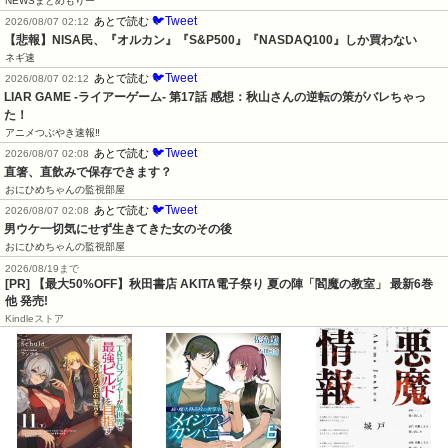
NEWSまとめもりー
🐦Tweet
あとで読む
2026/08/07 02:12
【悲報】NISA民、『オルカン』『S&P500』『NASDAQ100』しか買わない
ネギ速
🐦Tweet
あとで読む
2026/08/07 02:12
LIAR GAME -ライアーゲーム- 第17話 感想：秋山さんの逆転の策がバレちゃっ
た！
アニメつぶやき速報‼︎
🐦Tweet
あとで読む
2026/08/07 02:08
直箸、直飲みで保存できます？
おにひめちゃんの監視部屋
🐦Tweet
あとで読む
2026/08/07 02:08
男ウケ一切気にせず生きてきた女のその後
おにひめちゃんの監視部屋
2026/08/19まで
[PR] 【最大50%OFF】秋田書店 AKITA電子祭り 夏の陣「閻魔の教室」 最新6巻
他 発売!
Kindleストア