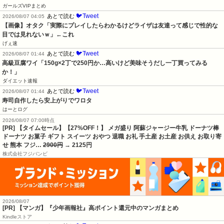
ガールズVIPまとめ
🐦Tweet
あとで読む
2026/08/07 04:05
【画像】オタク「実際にプレイしたらわかるけどライザは友達って感じで性的な
目では見れないｗ」←これ
げぇ速
🐦Tweet
あとで読む
2026/08/07 01:44
高級豆腐ワイ「150g×2丁で250円か…高いけど美味そうだし一丁買ってみる
か！」
ダイエット速報
🐦Tweet
あとで読む
2026/08/07 01:44
寿司自作したら安上がりでワロタ
はーとログ
2026/08/07 07:00時点
[PR] 【タイムセール】【27%OFF！】 メガ盛り 阿蘇ジャージー牛乳 ドーナツ棒
ドーナツ お菓子 ギフト スイーツ おやつ 退職 お礼 手土産 お土産 お供え お取り寄
せ 熊本 フジ…
2900円
→ 2125円
株式会社フジバンビ
2026/08/07
[PR] 【マンガ】『少年画報社』高ポイント還元中のマンガまとめ
Kindleストア