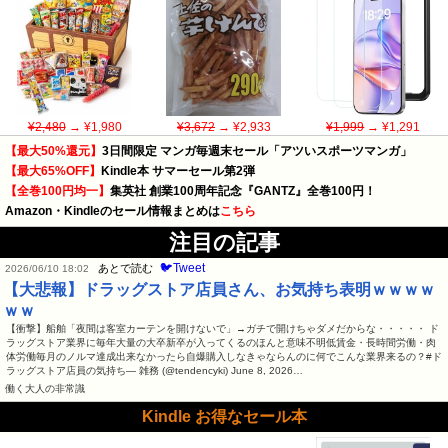
¥2,480
→ ¥1,980
¥3,672
→ ¥2,933
¥1,999
→ ¥1,291
【最大50%還元】
3日間限定 マンガ毎週末セール「アツいスポーツマンガ」
【最大65%OFF】
Kindle本 サマーセール第2弾
【全巻100円均一】
集英社 創業100周年記念『GANTZ』全巻100円！
Amazon・Kindleのセール情報まとめは
こちら
注目の記事
🐦Tweet
あとで読む
2026/06/10 18:02
【大悲報】ドラッグストア店員さん、お気持ち表明ｗｗｗｗ
ｗｗ
【衝撃】船舶「夜間は客室カーテンを開けないで」→ガチで開けちゃダメだからな・・・・・ ド
ラッグストア業界に毎年大量の大卒新卒が入ってくるのほんと意味不明低賃金・長時間労働・肉
体労働毎月のノルマ達成出来なかったら自爆購入しなきゃならんのに何でこんな業界来るの？#ド
ラッグストア店員の気持ち— 雑務 (@tendencyki) June 8, 2026…
働く大人の非常識
Kindle お得なセール本