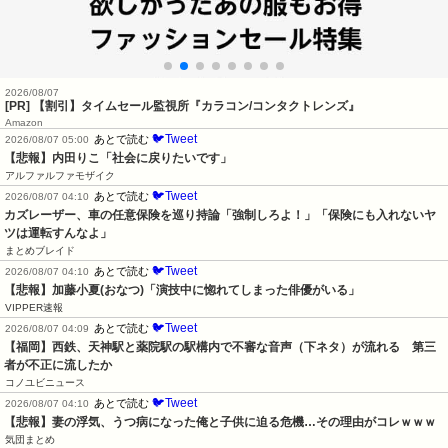
2026/08/07
[PR] 【割引】タイムセール監視所『カラコン/コンタクトレンズ』
Amazon
🐦Tweet
あとで読む
2026/08/07 05:00
【悲報】内田りこ「社会に戻りたいです」
アルファルファモザイク
🐦Tweet
あとで読む
2026/08/07 04:10
カズレーザー、車の任意保険を巡り持論「強制しろよ！」「保険にも入れないヤ
ツは運転すんなよ」
まとめブレイド
🐦Tweet
あとで読む
2026/08/07 04:10
【悲報】加藤小夏(おなつ)「演技中に惚れてしまった俳優がいる」
VIPPER速報
🐦Tweet
あとで読む
2026/08/07 04:09
【福岡】西鉄、天神駅と薬院駅の駅構内で不審な音声（下ネタ）が流れる　第三
者が不正に流したか
コノユビニュース
🐦Tweet
あとで読む
2026/08/07 04:10
【悲報】妻の浮気、うつ病になった俺と子供に迫る危機…その理由がコレｗｗｗ
気団まとめ