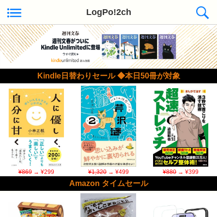
LogPo!2ch
Kindle日替わりセール ◆本日50冊が対象
¥869
→ ¥299
¥1,320
→ ¥499
¥880
→ ¥399
Amazon タイムセール