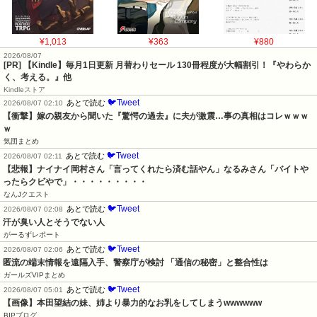
¥1,013
¥363
¥880
2026/08/07
[PR]
【Kindle】毎月1日更新 月替わりセール 130冊程度が大幅割引！『やわらか
く、考える。』他
Kindleストア
🐦Tweet
あとで読む
2026/08/07 02:10
【衝撃】嫁の親友から聞いた『驚愕の過去』に夫が激震…事の真相はコレｗｗｗ
ｗ
気団まとめ
🐦Tweet
あとで読む
2026/08/07 02:11
【悲報】ナイナイ岡村さん「言ってくれたら済む話やん」なるみさん「バイトや
ったらクビやで」・・・・・・・・・
なんJクエスト
🐦Tweet
あとで読む
2026/08/07 02:08
汗が臭い人とそうでない人
がーるずレポート
🐦Tweet
あとで読む
2026/08/07 02:06
匿流の端末情報を遠隔入手、警察庁が検討 「通信の秘密」と整合性は
ガールズVIPまとめ
🐦Tweet
あとで読む
2026/08/07 05:01
【画像】本田望結の妹、姉より暴力的なお乳をしてしまうwwwwww
BIPブログ