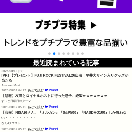
最近読まれている記事
2026/08/13まで
[PR] 【プレゼント】FUJI ROCK FESTIVAL26出演！平井大サイン入りグッズが
当たる
Amazon Music
🐦Tweet
あとで読む
2026/08/07 04:27
【悲報】友達とロイヤルホストに行った息子、絶望ｗｗｗｗｗｗｗ
ずっと日曜日のターン
🐦Tweet
あとで読む
2026/08/07 05:15
【悲報】NISA民さん、『オルカン』『S&P500』『NASDAQ100』しか買わな
い・・・・・・・・・
なんJクエスト
🐦Tweet
あとで読む
2026/08/07 05:15