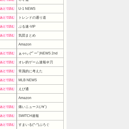
U-1 NEWS
あとで読む
トレンドの通り道
あとで読む
ぶる速-VIP
あとで読む
気団まとめ
あとで読む
Amazon
ぁゃιぃ(*ﾟーﾟ)NEWS 2nd
あとで読む
オレ的ゲーム速報＠刃
あとで読む
常識的に考えた
あとで読む
MLB NEWS
あとで読む
えび通
あとで読む
Amazon
9980円
→ 7980円 （21:30時点）
痛いニュース(ﾉ∀`)
あとで読む
SWITCH速報
あとで読む
すまいる(^-^)ぶろぐ
あとで読む