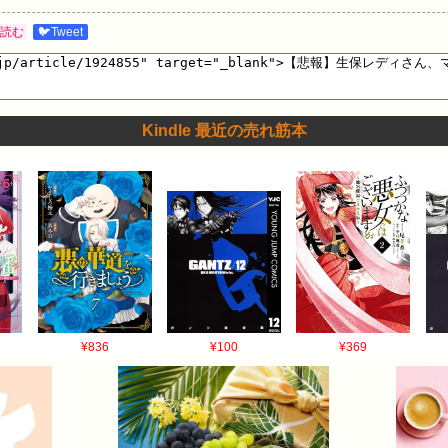
読む
🐦Tweet
Kindle 最近の売れ筋本
¥836
¥100
¥369