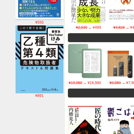
¥550
¥2,530
→ ¥499
¥3,828
→ ¥4
¥19,980
→ ¥16,980
¥9,980
→ ¥7,9
¥891