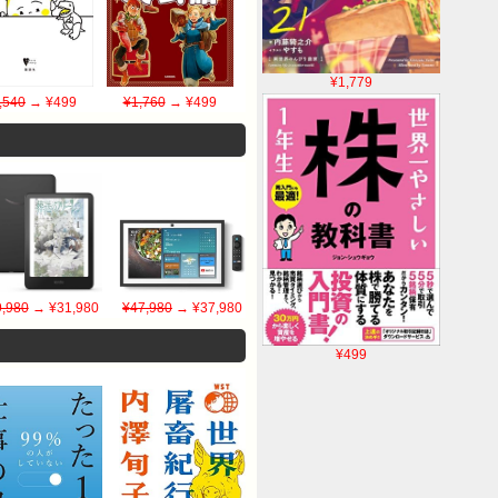
¥1,779
,540
→ ¥499
¥1,760
→ ¥499
,980
→ ¥31,980
¥47,980
→ ¥37,980
¥499