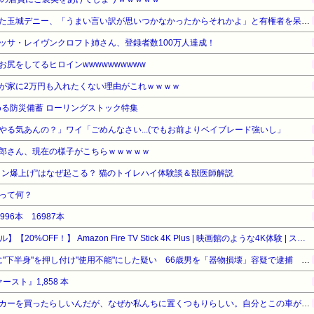
辺野古の防犯カメラ画像を見た玉城デニー、「うまい言い訳が思いつかなかったからそれかよ」と有権者を呆れさせるコメントを……
ネリッサ・レイヴンクロフト姉さん、登録者数100万人達成！
尻をしてるヒロインwwwwwwwwww
が家に2万円も入れたくない理由がこれｗｗｗｗ
る防災備蓄 ローリングストック特集
やる気あんの？」ワイ「ごめんなさい...(でもお前よりベイブレード強いし」
郎さん、現在の様子がこちらｗｗｗｗｗ
ョン爆上げ”はなぜ起こる？ 猫のトイレハイ体験談＆獣医師解説
って何？
996本 16987本
【Amazonデバイスサマーセール】【20%OFF！】 Amazon Fire TV Stick 4K Plus | 映画館のような4K体験 | ストリーミングメディアプレイヤー
【 つ 】面識ある女性の水筒に"下半身"を押し付け"使用不能"にした疑い 66歳男を「器物損壊」容疑で逮捕 札幌市
ァースト』1,858 本
妊婦の義弟嫁がデカいベビーカーを買ったらしいんだが、なぜか私んちに置くつもりらしい。自分とこの車がツーシーターだから我が家の車で送り迎えさせる気満々みたい…