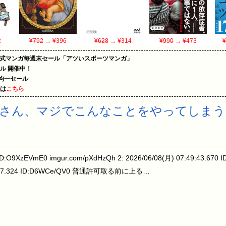
2
¥792
→ ¥396
¥628
→ ¥314
¥990
→ ¥473
¥
on公式マンガ毎週末セール「アツいスポーツマンガ」
ール 開催中！
円均一セール
めは
こちら
さん、マジでこんなことをやってしまう
29 ID:O9XzEVmE0 imgur.com/pXdHzQh 2: 2026/06/08(月) 07:49:4
37:07.324 ID:D6WCe/QV0 普通許可取る前に上る…