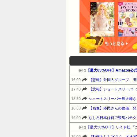
[PR]
16:09
17:40
【悲報】ショートスリーパー
18:30
18:30
【画像】移民さんの価値、発
16:00
むしろ日本は何で競馬バチク
[PR]
【最大50%OFF】リイド社 『
19:06
【動画あり】JKさん、すき