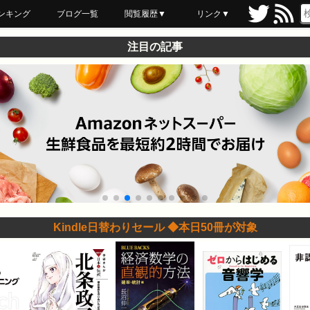
ンキング
ブログ一覧
閲覧履歴▼
リンク▼
ブックマーク
最近読んだ
あとで読む
ネットスーパー
飲食店舗用品
セール情報
注目の記事
Kindle日替わりセール ◆本日50冊が対象