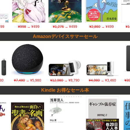
99
¥998
→ ¥499
¥1,276
→ ¥499
¥2,860
→ ¥499
¥1
Amazonデバイスサマーセール
80
¥7,480
→ ¥5,980
¥12,980
→ ¥8,790
¥4,980
→ ¥3,460
¥39
Kindle お得なセール本