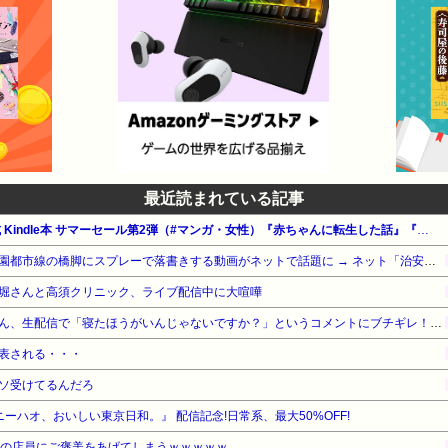
最近読まれている記事
【最大65%OFF】Amazon公式 Kindle本 サマーセール第2弾（#マンガ・女性）『赤ちゃんに転生した話』『ニンゲンの飼い方』『気になってる人が男じゃなかった』他
【悲報】外国人グループ、田園都市線の橋脚にスプレーで落書きする動画がネットで話題に → ネット「治安悪化の始まり」
堀さんと高須クリニック、ライブ配信中に大喧嘩
ショートスリーパー堀大輔さん、生配信で「寝たほうがいんじゃないですか？」というコメントにブチギレ！ガチで怖すぎると話題に・・・
表される・・・
ソ受けてるんだろ
ニーハオ、おいしい東京日和。』 配信記念!日常系、最大50%OFF!
家の店員にご褒美をあげてしまうｗｗｗｗｗ