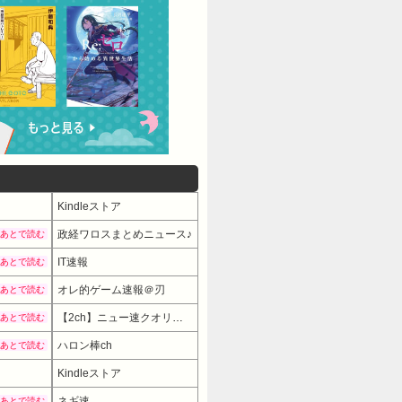
Kindleストア
政経ワロスまとめニュース♪
あとで読む
IT速報
あとで読む
オレ的ゲーム速報＠刃
あとで読む
【2ch】ニュー速クオリティ
あとで読む
ハロン棒ch
あとで読む
Kindleストア
ネギ速
あとで読む