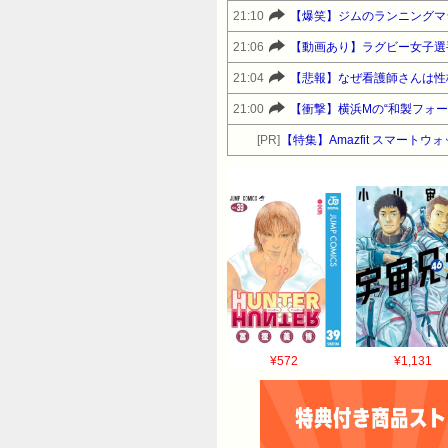
21:10
【爆笑】ジムのランニングマ
21:06
【動画あり】ラグビー女子選
21:04
【悲報】なぜ看護師さんは性
21:00
【衝撃】横浜Mの“和製フォー
[PR]
【特集】Amazfit スマート
¥572
¥1,131