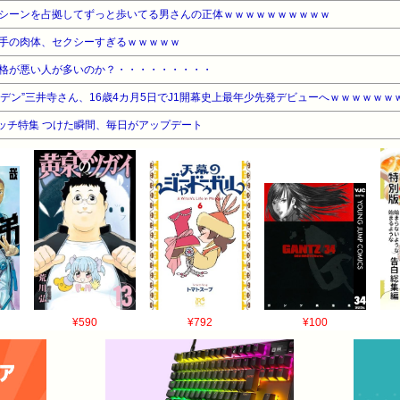
シーンを占拠してずっと歩いてる男さんの正体ｗｗｗｗｗｗｗｗｗｗ
手の肉体、セクシーすぎるｗｗｗｗｗ
格が悪い人が多いのか？・・・・・・・・・
デン”三井寺さん、16歳4カ月5日でJ1開幕史上最年少先発デビューへｗｗｗｗｗｗ
ウォッチ特集 つけた瞬間、毎日がアップデート
¥590
¥792
¥100