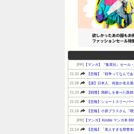
[PR]
【マンガ】『集英社』セール
21:32
【悲報】「戦争ってなんであ
21:28
【謎】日本人、何故か名古屋
21:23
【戦慄】鶏刺しを食べた医師
21:22
【悲報】ショートスリーパー
21:18
【悲報】小原ブラスさん「喫
[PR]
【マンガ】Kindle マンガ本 8
21:14
【悲報】「美人すぎる県警本