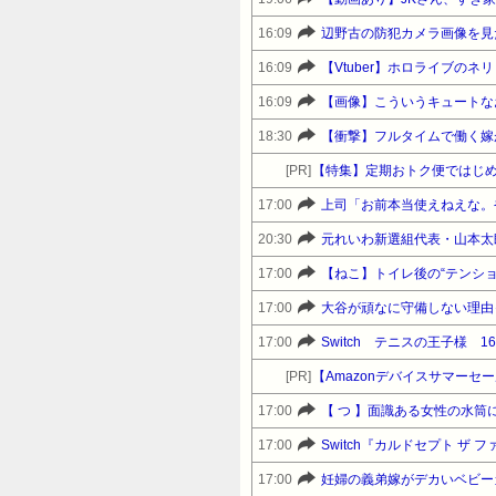
16:09
16:09
【Vtuber】ホロライブの
16:09
【画像】こういうキュートなお
18:30
【衝撃】フルタイムで働く嫁
[PR]
【特集】定期おトク便ではじめ
17:00
上司「お前本当使えねえな。
20:30
元れいわ新選組代表・山本太
17:00
【ねこ】トイレ後の“テンシ
17:00
大谷が頑なに守備しない理由
17:00
Switch テニスの王子様 16
[PR]
17:00
17:00
Switch『カルドセプト ザ フ
17:00