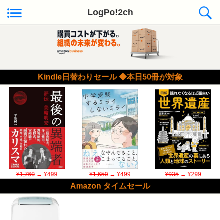
LogPo!2ch
Kindle日替わりセール ◆本日50冊が対象
¥1,760
→ ¥499
¥1,650
→ ¥499
¥935
→ ¥299
Amazon タイムセール