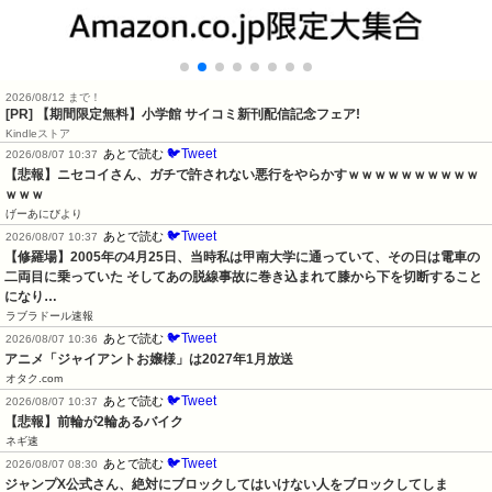
2026/08/12 まで！
[PR] 【期間限定無料】小学館 サイコミ新刊配信記念フェア!
Kindleストア
🐦Tweet
あとで読む
2026/08/07 10:37
【悲報】ニセコイさん、ガチで許されない悪行をやらかすｗｗｗｗｗｗｗｗｗｗ
ｗｗｗ
げーあにびより
🐦Tweet
あとで読む
2026/08/07 10:37
【修羅場】2005年の4月25日、当時私は甲南大学に通っていて、その日は電車の
二両目に乗っていた そしてあの脱線事故に巻き込まれて膝から下を切断すること
になり…
ラブラドール速報
🐦Tweet
あとで読む
2026/08/07 10:36
アニメ「ジャイアントお嬢様」は2027年1月放送
オタク.com
🐦Tweet
あとで読む
2026/08/07 10:37
【悲報】前輪が2輪あるバイク
ネギ速
🐦Tweet
あとで読む
2026/08/07 08:30
ジャンプX公式さん、絶対にブロックしてはいけない人をブロックしてしま