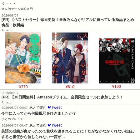
う・・・
オレ的ゲーム速報＠刃
2026/08/07
[PR] 【ベストセラー】毎日更新！最近みんながリアルに買っている商品まとめ
食品・飲料編
Amazon
¥770
¥810
¥100
2026/08/07
[PR] 【30日間無料】Amazonプライム…会員限定セールに参加しよう！
Amazon
🐦Tweet
あとで読む
2026/08/07 09:47
今年に入ってから何回風邪をひきましたか？
まとめブレイド
🐦Tweet
あとで読む
2026/08/07 09:47
英語の成績が良かったので賞状を渡されることに！だがなかなかくれない担任。
すると担任から信じられない一言が…