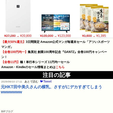
¥27,280
→ ¥20,800
¥135,000
→ ¥123,000
¥1,800
→ ¥1,395
【最大50%還元】
3日間限定 Amazon公式マンガ毎週末セール「アツいスポーツ
マンガ」
【全巻100円均一】
集英社 創業100周年記念『GANTZ』全巻100円キャンペー
ン！
【全巻11円】
極！単行本シリーズ 11円均一セール
Amazon・Kindleのセール情報まとめは
こちら
注目の記事
🐦Tweet
あとで読む
2026/06/10 17:11
元HKT田中美久さんの横乳、さすがにデカすぎてしまう
wwwwwww
BIPブログ