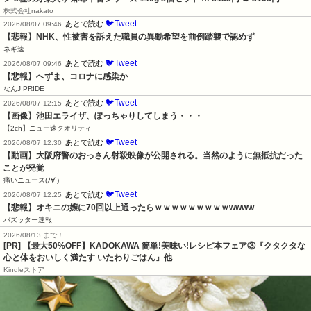
株式会社nakato
🐦Tweet
あとで読む
2026/08/07 09:46
【悲報】NHK、性被害を訴えた職員の異動希望を前例踏襲で認めず
ネギ速
🐦Tweet
あとで読む
2026/08/07 09:46
【悲報】へずま、コロナに感染か
なんJ PRIDE
🐦Tweet
あとで読む
2026/08/07 12:15
【画像】池田エライザ、ぽっちゃりしてしまう・・・
【2ch】ニュー速クオリティ
🐦Tweet
あとで読む
2026/08/07 12:30
【動画】大阪府警のおっさん射殺映像が公開される。当然のように無抵抗だった
ことが発覚
痛いニュース(ﾉ∀`)
🐦Tweet
あとで読む
2026/08/07 12:25
【悲報】オキニの嬢に70回以上通ったらｗｗｗｗｗｗｗｗｗwwww
バズッター速報
2026/08/13 まで！
[PR] 【最大50%OFF】KADOKAWA 簡単!美味い!レシピ本フェア③『クタクタな
心と体をおいしく満たす いたわりごはん』他
Kindleストア