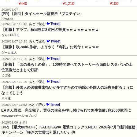
¥440
¥1,210
¥100
2026/08/07
[PR] 【割引】タイムセール監視所『プロテイン』
Amazon
🐦Tweet
あとで読む
2026/08/07 10:46
【朗報】アラブ、秋田県に2兆円の投資ｗｗｗｗｗｗｗｗｗ
なんJ PRIDE
🐦Tweet
あとで読む
2026/08/07 12:25
【画像】咲-saki-作者、ようやく『奇乳』に気付くｗｗｗｗ
ゲーム魔人
🐦Tweet
あとで読む
2026/08/07 10:20
【朗報】「ほの暮らしの庭」、100時間遊べてストーリーも面白いスタバレの上
位互換だとまじで好評
えび通
🐦Tweet
あとで読む
2026/08/07 10:20
【悲報】外国人の医療費未払いが多すぎたので病院が外国人の治療を断るように
なってしまう
ネギ速
🐦Tweet
あとで読む
2026/08/07 11:02
EAさん買収、完全完了。買収の借金を押し付けられて無事負債3兆2000億円に
mutyunのゲーム+αブログ
2026/08/09 まで！
[PR] 【最大88%OFF】KADOKAWA 電撃コミックスNEXT 2026年7月刊新刊連動
キャンペーン『嘆きの亡霊は引退したい』他