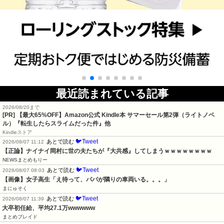
最近読まれている記事
2026/08/20まで
[PR]
【最大65%OFF】Amazon公式 Kindle本 サマーセール第2弾（ライトノベ
ル）『転生したらスライムだった件』他
Kindleストア
🐦Tweet
あとで読む
2026/08/07 11:12
【正論】ナイナイ岡村に世の夫たちが『大共感』してしまうｗｗｗｗｗｗｗｗ
NEWSまとめもりー
🐦Tweet
あとで読む
2026/08/07 08:03
【画像】女子高生「え待って、パパが隣りの車両いる。。。」
まにゅそく
🐦Tweet
あとで読む
2026/08/07 11:39
大卒初任給、平均27.1万wwwwww
まとめブレイド