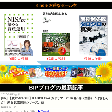
Kindle お得なセール本
¥550
→ ¥385
¥935
→ ¥385
¥649
→ ¥454
BIPブログの最新記事
2026/08/13まで
[PR]
【最大50%OFF】KADOKAWA カドサマー2026 第3弾（文芸）『ぼぎわん
が、来る 比嘉姉妹シリーズ』他
Kindleストア
🐦Tweet
あとで読む
2026/08/07 13:11