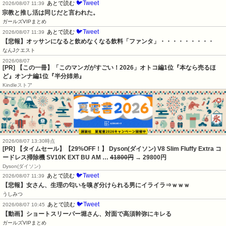
🐦Tweet
あとで読む
2026/08/07 11:39
宗教と推し活は同じだと言われた。
ガールズVIPまとめ
🐦Tweet
あとで読む
2026/08/07 11:39
【悲報】オッサンになると飲めなくなる飲料「ファンタ」・・・・・・・・・
なんJクエスト
2026/08/07
[PR] 【この一冊】「このマンガがすごい！2026」オトコ編1位『本なら売るほ
ど』オンナ編1位『半分姉弟』
Kindleストア
2026/08/07 13:30時点
[PR] 【タイムセール】【29%OFF！】 Dyson(ダイソン) V8 Slim Fluffy Extra コ
ードレス掃除機 SV10K EXT BU AM …
41800円
→ 29800円
Dyson(ダイソン)
🐦Tweet
あとで読む
2026/08/07 11:39
【悲報】女さん、生理の匂いを嗅ぎ分けられる男にイライラ⇒ｗｗｗ
うしみつ
🐦Tweet
あとで読む
2026/08/07 10:45
【動画】ショートスリーパー堀さん、対面で高須幹弥にキレる
ガールズVIPまとめ