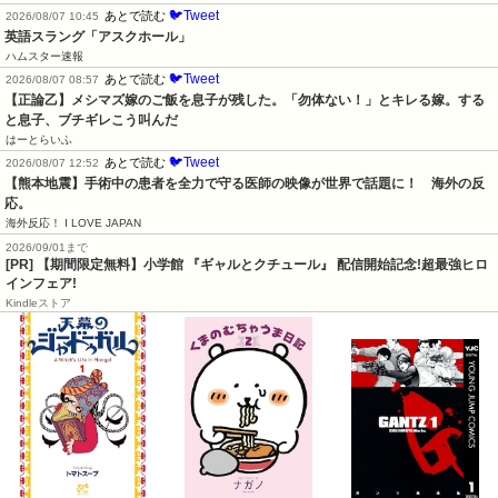
🐦Tweet
あとで読む
2026/08/07 10:45
英語スラング「アスクホール」
ハムスター速報
🐦Tweet
あとで読む
2026/08/07 08:57
【正論乙】メシマズ嫁のご飯を息子が残した。「勿体ない！」とキレる嫁。する
と息子、ブチギレこう叫んだ
はーとらいふ
🐦Tweet
あとで読む
2026/08/07 12:52
【熊本地震】手術中の患者を全力で守る医師の映像が世界で話題に！　海外の反
応。
海外反応！ I LOVE JAPAN
2026/09/01まで
[PR] 【期間限定無料】小学館 『ギャルとクチュール』 配信開始記念!超最強ヒロ
インフェア!
Kindleストア