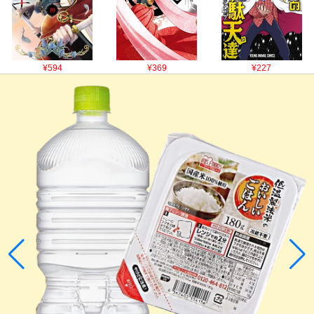
¥594
¥369
¥227