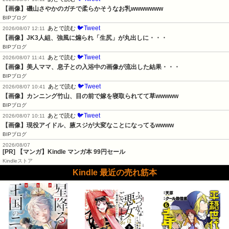
【画像】磯山さやかのガチで柔らかそうなお乳wwwwwww
BIPブログ
🐦Tweet
あとで読む
2026/08/07 12:11
【画像】JK3人組、強風に煽られ「生尻」が丸出しに・・・
BIPブログ
🐦Tweet
あとで読む
2026/08/07 11:41
【画像】美人ママ、息子との入浴中の画像が流出した結果・・・
BIPブログ
🐦Tweet
あとで読む
2026/08/07 10:41
【画像】カンニング竹山、目の前で嫁を寝取られてて草wwwww
BIPブログ
🐦Tweet
あとで読む
2026/08/07 10:11
【画像】現役アイドル、腋スジが大変なことになってるwwww
BIPブログ
2026/08/07
[PR] 【マンガ】Kindle マンガ本 99円セール
Kindleストア
Kindle 最近の売れ筋本