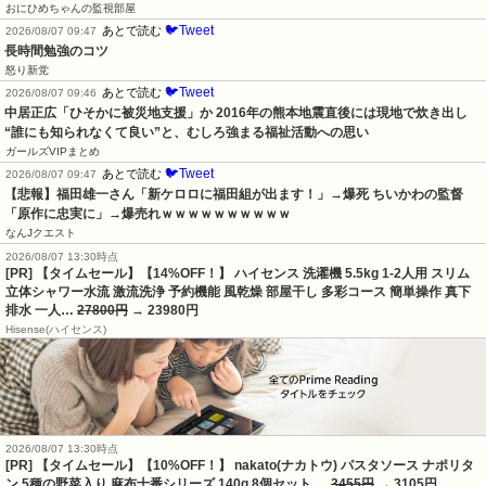
おにひめちゃんの監視部屋
🐦Tweet
あとで読む
2026/08/07 09:47
長時間勉強のコツ
怒り新党
🐦Tweet
あとで読む
2026/08/07 09:46
中居正広「ひそかに被災地支援」か 2016年の熊本地震直後には現地で炊き出し 
“誰にも知られなくて良い”と、むしろ強まる福祉活動への思い
ガールズVIPまとめ
🐦Tweet
あとで読む
2026/08/07 09:47
【悲報】福田雄一さん「新ケロロに福田組が出ます！」→爆死 ちいかわの監督
「原作に忠実に」→爆売れｗｗｗｗｗｗｗｗｗｗ
なんJクエスト
2026/08/07 13:30時点
[PR] 【タイムセール】【14%OFF！】 ハイセンス 洗濯機 5.5kg 1-2人用 スリム
立体シャワー水流 激流洗浄 予約機能 風乾燥 部屋干し 多彩コース 簡単操作 真下
排水 一人…
27800円
→ 23980円
Hisense(ハイセンス)
2026/08/07 13:30時点
[PR] 【タイムセール】【10%OFF！】 nakato(ナカトウ) パスタソース ナポリタ
ン 5種の野菜入り 麻布十番シリーズ 140g 8個セット …
3455円
→ 3105円