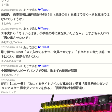
ッ！」
ネギ速
🐦Tweet
あとで読む
2026/08/10 09:23
蓮舫氏「高市首相は歯科受診を8月6日（原爆の日）を避けて行くべきお立場では
ないでしょうか」
まとめたニュース
🐦Tweet
あとで読む
2026/08/10 09:00
スネ夫(17)「そういえばさ、小学生の時に変な奴いたよなｗ」 しずかちゃん(17)
「思い出させないで」
ああ言えばForYou
🐦Tweet
あとで読む
2026/08/10 11:09
彫り師YouTuber「スミ入れてるヤツ、全員バカです」「ドタキャン当たり前、カ
ネはない、挨拶もできない」
コノユビニュース
🐦Tweet
あとで読む
2026/08/10 07:44
中国製EVがスピードバンプで空転、進まずの動画が話題
まとめブレイド
2026/08/10
[PR] 【この一冊】「次にくるライトノベル大賞2025」受賞『異世界転生ダンジ
ョンマスター 温泉ダンジョンを作る』『異世界転生勧誘詐欺』
Kindleストア