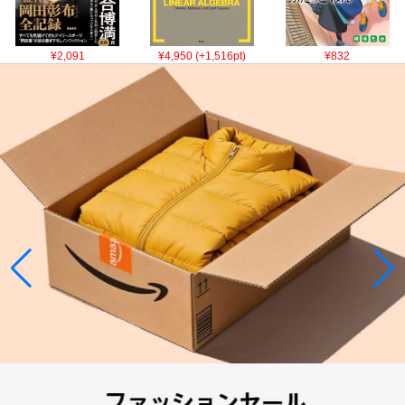
¥2,091
¥4,950 (+1,516pt)
¥832