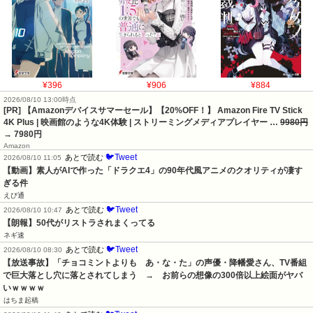
¥396
¥906
¥884
2026/08/10 13:00時点
[PR] 【Amazonデバイスサマーセール】【20%OFF！】 Amazon Fire TV Stick
4K Plus | 映画館のような4K体験 | ストリーミングメディアプレイヤー …
9980円
→ 7980円
Amazon
🐦Tweet
あとで読む
2026/08/10 11:05
【動画】素人がAIで作った「ドラクエ4」の90年代風アニメのクオリティが凄す
ぎる件
えび通
🐦Tweet
あとで読む
2026/08/10 10:47
【朗報】50代がリストラされまくってる
ネギ速
🐦Tweet
あとで読む
2026/08/10 08:30
【放送事故】「チョコミントよりも　あ・な・た」の声優・降幡愛さん、TV番組
で巨大落とし穴に落とされてしまう　→　お前らの想像の300倍以上絵面がヤバ
いｗｗｗｗ
はちま起稿