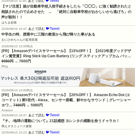
🐦Tweet
あとで読む
2026/08/10 11:40
【マジ注意】娘が自動車学校入校手続きをしたら「◯◯◯」に強く勧誘されたと
相談されたので止めさせた　→　「絶対に自動車学校がおかしいから逃げろ」の
声が殺到！！
はちま起稿
🐦Tweet
あとで読む
2026/08/10 10:47
中学生の時、授業中に三階の教室から飛び降りた事がある
おにひめちゃんの監視部屋
2026/08/10 13:00時点
[PR] 【Amazonデバイスサマーセール】【15%OFF！】 【2023年度グッドデザ
イン賞受賞】Ring Stick Up Cam Battery (リング スティックアップカム バッ…
8980円
→ 7600円
Ring
2026/08/10 13:00時点
[PR] 【Amazonデバイスサマーセール】【20%OFF！】 Amazon Echo Dot (エ
コードット) 第5世代 - Alexa、センサー搭載、鮮やかなサウンド｜グレーシャー
ホワ…
7480円
→ 5980円
Amazon
🐦Tweet
あとで読む
2026/08/10 10:47
『チ。-地球の運動について』21話感想 ヨレンタの感動を拾うドゥラカ！
萌えオタニュース速報
🐦Tweet
あとで読む
2026/08/10 10:23