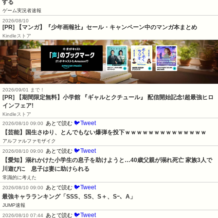
する
ゲーム実況者速報
2026/08/10
[PR] 【マンガ】『少年画報社』セール・キャンペーン中のマンガ本まとめ
Kindleストア
2026/09/01 まで！
[PR] 【期間限定無料】小学館 『ギャルとクチュール』 配信開始記念!超最強ヒロ
インフェア!
Kindleストア
🐦Tweet
あとで読む
2026/08/10 09:00
【芸能】国生さゆり、とんでもない爆弾を投下ｗｗｗｗｗｗｗｗｗｗｗｗｗｗ
アルファルファモザイク
🐦Tweet
あとで読む
2026/08/10 09:00
【愛知】溺れかけた小学生の息子を助けようと…40歳父親が溺れ死亡 家族3人で
川遊びに　息子は妻に助けられる
常識的に考えた
🐦Tweet
あとで読む
2026/08/10 09:00
最強キャラランキング「SSS、SS、S＋、Sｰ、A」
JUMP速報
🐦Tweet
あとで読む
2026/08/10 07:44