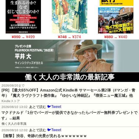
¥990
→ ¥499
¥748
→ ¥374
¥880
→ ¥440
働く大人の非常識の最新記事
2026/08/20まで
[PR]
【最大65%OFF】Amazon公式 Kindle本 サマーセール第2弾（#マンガ・青
年）『魔犬 ラヴクラフト傑作集』『ゆかいな神統記』『喫茶ニュー魔王城』他
Kindleストア
🐦Tweet
あとで読む
2026/08/10 13:02
マクドナルド「1分でバーガーが提供できなかったらバーガー無料券プレゼントで
す」→結果
働く大人の非常識
🐦Tweet
あとで読む
2026/08/10 12:02
【衝撃】渋谷、奇跡の光景が見れるｗｗｗｗｗｗｗ