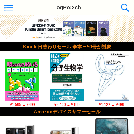
LogPo!2ch
Kindle日替わりセール ◆本日50冊が対象
¥1,595
→ ¥499
¥2,420
→ ¥499
¥1,122
→ ¥499
Amazonデバイスサマーセール