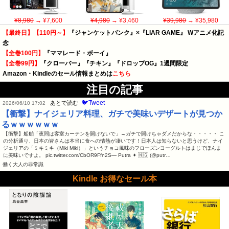
¥8,980
→ ¥7,600
¥4,980
→ ¥3,460
¥39,980
→ ¥35,980
【最終日】【110円～】
『ジャンケットバンク』×『LIAR GAME』 Wアニメ化記
念
【全巻100円】
『ママレード・ボーイ』
【全巻99円】
『クローバー』『チキン』『ドロップOG』1週間限定
Amazon・Kindleのセール情報まとめは
こちら
注目の記事
🐦Tweet
あとで読む
2026/06/10 17:02
【衝撃】ナイジェリア料理、ガチで美味いデザートが見つか
るｗｗｗｗｗｗ
【衝撃】船舶「夜間は客室カーテンを開けないで」→ガチで開けちゃダメだからな・・・・・ こ
の分析通り、日本の皆さんは本当に食への情熱が凄いです！日本人は知らないと思うけど、ナイ
ジェリアの「ミキミキ（Miki Miki）」というチョコ風味のフローズンヨーグルトはまじでほんま
に美味いですよ。 pic.twitter.com/CbOR9Ffn2S— Putra ✦ 🇳🇬 (@putr…
働く大人の非常識
Kindle お得なセール本