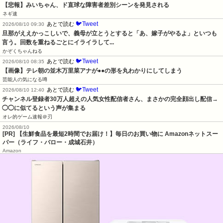
【悲報】みいちゃん、ド直球な障害者差別シーンを発見される
ネギ速
🐦Tweet
あとで読む
2026/08/10 09:30
旦那がええかっこしいで、義母が立とうとすると「あ、嫁子がやるよ」といつも
言う。回数を重ねるごとにイライラして...
かぞくちゃんねる
🐦Tweet
あとで読む
2026/08/10 08:35
【画像】テレ朝の並木万里菜アナが●●の形を丸わかりにしてしまう
芸能人の気になる噂
🐦Tweet
あとで読む
2026/08/10 12:40
チャンネル登録者30万人超えの人気女性配信者さん、まさかの完全顔出し配信→
◯◯に似てるという声が集まる
オレ的ゲーム速報＠刃
2026/08/10
[PR] 【生鮮食品を最短2時間でお届け！】毎日のお買い物に Amazonネットスー
パー（ライフ・バロー・成城石井）
Amazon