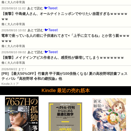
働く大人の非常識
🐦Tweet
あとで読む
2026/08/10 11:02
【衝撃】中島健人さん、オールナイトニッポンでやりたい放題すぎるｗｗｗｗｗ
ｗｗ
働く大人の非常識
🐦Tweet
あとで読む
2026/08/10 10:02
電車で座っている人の前に子供連れてきて<「上手に立てるね」とか言う親ｗｗｗ
ｗｗｗ
働く大人の非常識
🐦Tweet
あとで読む
2026/08/10 09:02
【衝撃】メイドインアビス作者さん、感受性が爆増してしまうｗｗｗｗｗｗｗ
働く大人の非常識
2026/08/22 まで！
[PR] 【最大50%OFF】竹書房 甲子園が100倍熱くなる! 夏の高校野球読書フェス
ティバル『高校野球 令和の継投論』他
Kindleストア
Kindle 最近の売れ筋本