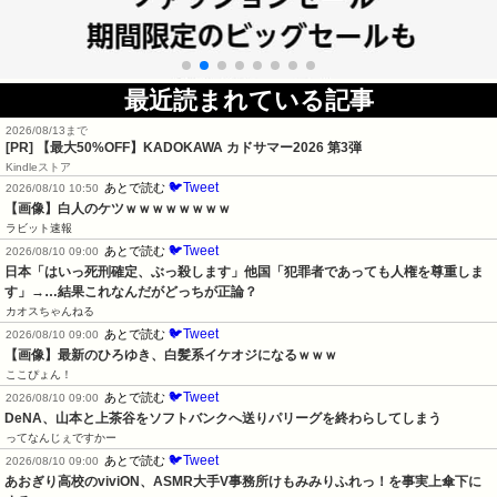
最近読まれている記事
2026/08/13まで
[PR]
【最大50%OFF】KADOKAWA カドサマー2026 第3弾
Kindleストア
🐦Tweet
あとで読む
2026/08/10 10:50
【画像】白人のケツｗｗｗｗｗｗｗｗ
ラビット速報
🐦Tweet
あとで読む
2026/08/10 09:00
日本「はいっ死刑確定、ぶっ殺します」他国「犯罪者であっても人権を尊重しま
す」→…結果これなんだがどっちが正論？
カオスちゃんねる
🐦Tweet
あとで読む
2026/08/10 09:00
【画像】最新のひろゆき、白髪系イケオジになるｗｗｗ
ここぴょん！
🐦Tweet
あとで読む
2026/08/10 09:00
DeNA、山本と上茶谷をソフトバンクへ送りパリーグを終わらしてしまう
ってなんじぇですかー
🐦Tweet
あとで読む
2026/08/10 09:00
あおぎり高校のviviON、ASMR大手V事務所けもみみりふれっ！を事実上傘下に