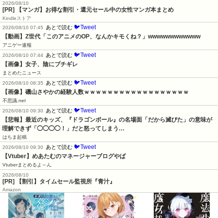
2026/08/10
[PR] 【マンガ】お得な割引・還元セール中の女性マンガ本まとめ
Kindleストア
🐦Tweet
あとで読む
2026/08/10 07:45
【動画】Z世代「このアニメのOP、なんかキモくね？」wwwwwwwwwwww
アニゲー速報
🐦Tweet
あとで読む
2026/08/10 07:44
【画像】女子、陰にブチギレ
まとめたニュース
🐦Tweet
あとで読む
2026/08/10 08:35
【画像】磯山さやかの経験人数ｗｗｗｗｗｗｗｗｗｗｗｗｗｗｗｗｗｗ
不思議.net
🐦Tweet
あとで読む
2026/08/10 09:30
【悲報】最近のキッズ、『ドラゴンボール』の名場面「だから滅びた」の意味が
理解できず「◯◯◯◯！」だと怒ってしまう…
はちま起稿
🐦Tweet
あとで読む
2026/08/10 09:30
【Vtuber】めあたむのマネージャーブログやば
Vtuberまとめるよ～ん
2026/08/10
[PR] 【割引】タイムセール監視所『青汁』
Amazon