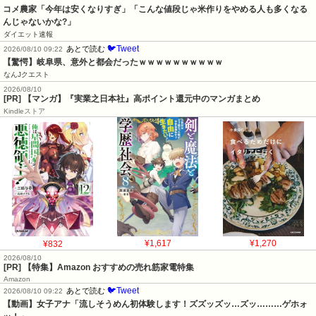
コメ農家「今年は安くなりすぎ」「こんな値段じゃ米作りをやめる人も多くなる
んじゃないかな?」
ダイエット速報
🐦Tweet
あとで読む
2026/08/10 09:22
【驚愕】岐阜県、意外と都会だったｗｗｗｗｗｗｗｗｗｗ
なんJクエスト
2026/08/10
[PR] 【マンガ】『実業之日本社』高ポイント還元中のマンガまとめ
Kindleストア
¥832
¥1,617
¥1,270
2026/08/10
[PR] 【特集】Amazon おすすめの売れ筋家電特集
Amazon
🐦Tweet
あとで読む
2026/08/10 09:22
【動画】女子アナ「流しそうめん初体験します！ズズッズッ…ズッ………ゲホォ