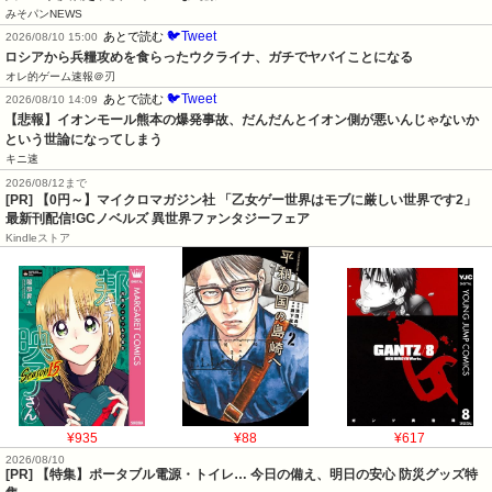
みそパンNEWS
🐦Tweet
あとで読む
2026/08/10 15:00
ロシアから兵糧攻めを食らったウクライナ、ガチでヤバイことになる
オレ的ゲーム速報＠刃
🐦Tweet
あとで読む
2026/08/10 14:09
【悲報】イオンモール熊本の爆発事故、だんだんとイオン側が悪いんじゃないか
という世論になってしまう
キニ速
2026/08/12まで
[PR] 【0円～】マイクロマガジン社 「乙女ゲー世界はモブに厳しい世界です2」
最新刊配信!GCノベルズ 異世界ファンタジーフェア
Kindleストア
¥935
¥88
¥617
2026/08/10
[PR] 【特集】ポータブル電源・トイレ… 今日の備え、明日の安心 防災グッズ特