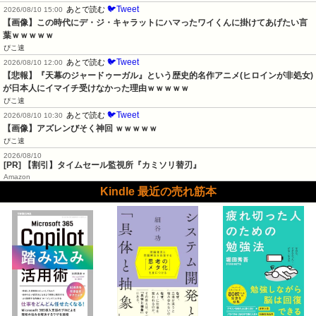
🐦Tweet
あとで読む
2026/08/10 15:00
【画像】この時代にデ・ジ・キャラットにハマったワイくんに掛けてあげたい言
葉ｗｗｗｗｗ
ぴこ速
🐦Tweet
あとで読む
2026/08/10 12:00
【悲報】『天幕のジャードゥーガル』という歴史的名作アニメ(ヒロインが非処女)
が日本人にイマイチ受けなかった理由ｗｗｗｗｗ
ぴこ速
🐦Tweet
あとで読む
2026/08/10 10:30
【画像】アズレンびそく神回 ｗｗｗｗｗ
ぴこ速
2026/08/10
[PR] 【割引】タイムセール監視所『カミソリ替刃』
Amazon
Kindle 最近の売れ筋本