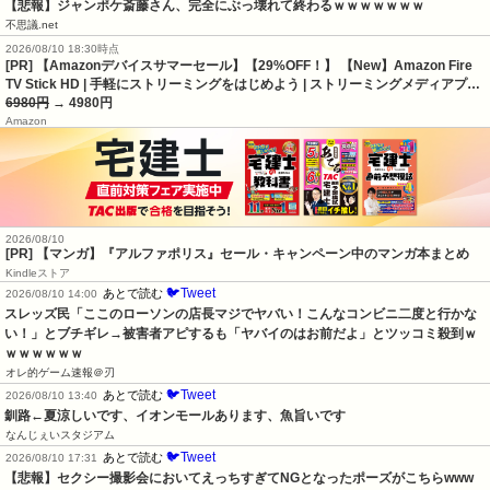
【悲報】ジャンポケ斎藤さん、完全にぶっ壊れて終わるｗｗｗｗｗｗｗ
不思議.net
2026/08/10 18:30時点
[PR] 【Amazonデバイスサマーセール】【29%OFF！】 【New】Amazon Fire
TV Stick HD | 手軽にストリーミングをはじめよう | ストリーミングメディアプ…
6980円
→ 4980円
Amazon
2026/08/10
[PR] 【マンガ】『アルファポリス』セール・キャンペーン中のマンガ本まとめ
Kindleストア
🐦Tweet
あとで読む
2026/08/10 14:00
スレッズ民「ここのローソンの店長マジでヤバい！こんなコンビニ二度と行かな
い！」とブチギレ→被害者アピするも「ヤバイのはお前だよ」とツッコミ殺到ｗ
ｗｗｗｗｗｗ
オレ的ゲーム速報＠刃
🐦Tweet
あとで読む
2026/08/10 13:40
釧路←夏涼しいです、イオンモールあります、魚旨いです
なんじぇいスタジアム
🐦Tweet
あとで読む
2026/08/10 17:31
【悲報】セクシー撮影会においてえっちすぎてNGとなったポーズがこちらwww