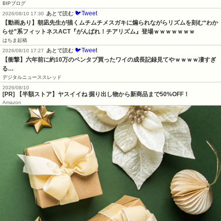
BIPブログ
🐦Tweet
あとで読む
2026/08/10 17:30
【動画あり】朝凪先生が描くムチムチメスガキに煽られながらリズムを刻む“わか
らせ”系フィットネスACT『がんばれ！チアリズム』登場ｗｗｗｗｗｗｗ
はちま起稿
🐦Tweet
あとで読む
2026/08/10 17:27
【衝撃】六年前に約10万のペンタブ買ったワイの成長記録見てやｗｗｗｗ凄すぎ
る…
デジタルニューススレッド
2026/08/10
[PR] 【半額ストア】ヤスイイね 掘り出し物から新商品まで50%OFF！
Amazon