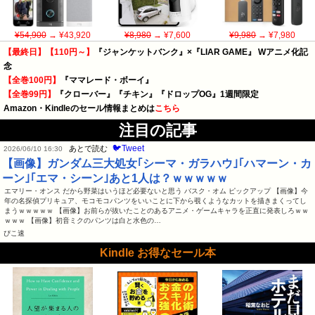
¥54,900
→ ¥43,920
¥8,980
→ ¥7,600
¥9,980
→ ¥7,980
【最終日】【110円～】
『ジャンケットバンク』×『LIAR GAME』 Wアニメ化記
念
【全巻100円】
『ママレード・ボーイ』
【全巻99円】
『クローバー』『チキン』『ドロップOG』1週間限定
Amazon・Kindleのセール情報まとめは
こちら
注目の記事
🐦Tweet
あとで読む
2026/06/10 16:30
【画像】ガンダム三大処女｢シーマ・ガラハウ｣｢ハマーン・カ
ーン｣｢エマ・シーン｣あと1人は？ｗｗｗｗｗ
エマリー・オンス だから野菜はいうほど必要ないと思う バスク・オム ピックアップ 【画像】今
年の名探偵プリキュア、モコモコパンツをいいことに下から覗くようなカットを描きまくってし
まうｗｗｗｗｗ 【画像】お前らが抜いたことのあるアニメ・ゲームキャラを正直に発表しろｗｗ
ｗｗｗ 【画像】初音ミクのパンツは白と水色の…
ぴこ速
Kindle お得なセール本