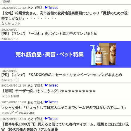
IT速報
🐦Tweet
あとで読む
2026/08/10 13:12
【悲報】松尾貴史さん、高市首相の被災地視察動画にぴしゃり「撮影のための視
察でしかない」・・・・・・・・・
なんJクエスト
2026/08/10
[PR] 【マンガ】『一迅社』高ポイント還元中のマンガまとめ
Kindleストア
2026/08/10
[PR] 【マンガ】『KADOKAWA』セール・キャンペーン中のマンガ本まとめ
Kindleストア
🐦Tweet
あとで読む
2026/08/10 13:10
【動画】テーザー銃、けっこうエグいｗｗｗｗｗｗｗｗｗｗ
ラビット速報
🐦Tweet
あとで読む
2026/08/10 13:00
ソシャゲ会社「ひょっとして日本人はそこまでゲーム好きではないのでは…？」
ぁゃιぃ(*ﾟーﾟ)NEWS 2nd
🐦Tweet
あとで読む
2026/08/10 15:00
【世帯年収1000万円】買えると信じていた都内マイホーム、理想とはほど遠い現
実　30代共働き夫婦のリアルな葛藤