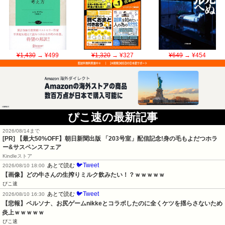
¥1,430
→ ¥499
¥1,320
→ ¥327
¥649
→ ¥454
ぴこ速の最新記事
2026/08/14まで
[PR] 【最大50%OFF】朝日新聞出版 「203号室」配信記念!身の毛もよだつホラ
ー&サスペンスフェア
Kindleストア
🐦Tweet
あとで読む
2026/08/10 18:00
【画像】どの牛さんの生搾りミルク飲みたい！？ｗｗｗｗｗ
ぴこ速
🐦Tweet
あとで読む
2026/08/10 16:30
【悲報】ペルソナ、お尻ゲームnikkeとコラボしたのに全くケツを揺らさないため
炎上ｗｗｗｗｗ
ぴこ速