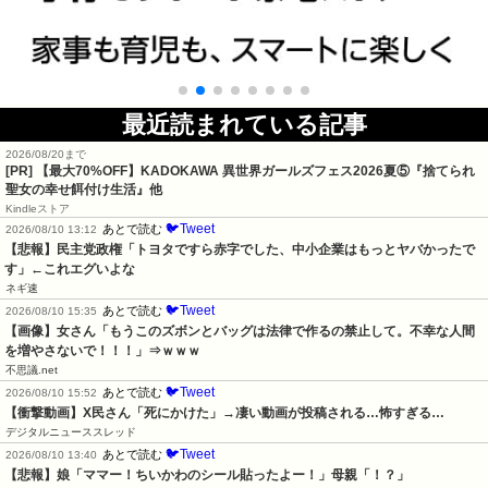
最近読まれている記事
2026/08/20まで
[PR] 【最大70%OFF】KADOKAWA 異世界ガールズフェス2026夏⑤『捨てられ
聖女の幸せ餌付け生活』他
Kindleストア
🐦Tweet
あとで読む
2026/08/10 13:12
【悲報】民主党政権「トヨタですら赤字でした、中小企業はもっとヤバかったで
す」←これエグいよな
ネギ速
🐦Tweet
あとで読む
2026/08/10 15:35
【画像】女さん「もうこのズボンとバッグは法律で作るの禁止して。不幸な人間
を増やさないで！！！」⇒ｗｗｗ
不思議.net
🐦Tweet
あとで読む
2026/08/10 15:52
【衝撃動画】X民さん「死にかけた」→凄い動画が投稿される…怖すぎる…
デジタルニューススレッド
🐦Tweet
あとで読む
2026/08/10 13:40
【悲報】娘「ママー！ちいかわのシール貼ったよー！」母親「！？」