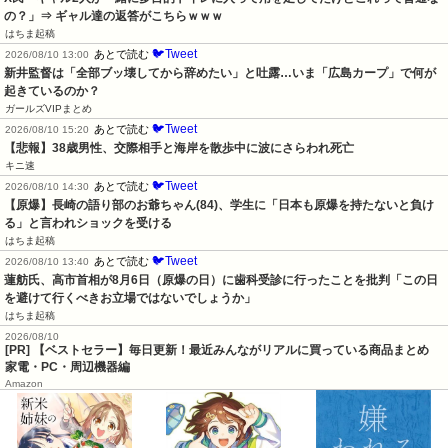
の？」⇒ ギャル達の返答がこちらｗｗｗ
はちま起稿
🐦Tweet
あとで読む
2026/08/10 13:00
新井監督は「全部ブッ壊してから辞めたい」と吐露…いま「広島カープ」で何が
起きているのか？
ガールズVIPまとめ
🐦Tweet
あとで読む
2026/08/10 15:20
【悲報】38歳男性、交際相手と海岸を散歩中に波にさらわれ死亡
キニ速
🐦Tweet
あとで読む
2026/08/10 14:30
【原爆】長崎の語り部のお爺ちゃん(84)、学生に「日本も原爆を持たないと負け
る」と言われショックを受ける
はちま起稿
🐦Tweet
あとで読む
2026/08/10 13:40
蓮舫氏、高市首相が8月6日（原爆の日）に歯科受診に行ったことを批判「この日
を避けて行くべきお立場ではないでしょうか」
はちま起稿
2026/08/10
[PR] 【ベストセラー】毎日更新！最近みんながリアルに買っている商品まとめ
家電・PC・周辺機器編
Amazon