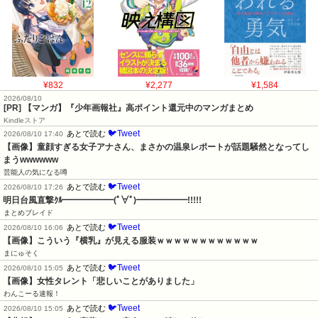
¥832
¥2,277
¥1,584
2026/08/10
[PR] 【マンガ】『少年画報社』高ポイント還元中のマンガまとめ
Kindleストア
🐦Tweet
あとで読む
2026/08/10 17:40
【画像】童顔すぎる女子アナさん、まさかの温泉レポートが話題騒然となってし
まうwwwwww
芸能人の気になる噂
🐦Tweet
あとで読む
2026/08/10 17:26
明日台風直撃ｸﾙ━━━━━━(ﾟ∀ﾟ)━━━━━━!!!!!
まとめブレイド
🐦Tweet
あとで読む
2026/08/10 16:06
【画像】こういう『横乳』が見える服装ｗｗｗｗｗｗｗｗｗｗｗｗ
まにゅそく
🐦Tweet
あとで読む
2026/08/10 15:05
【画像】女性タレント「悲しいことがありました」
わんこーる速報！
🐦Tweet
あとで読む
2026/08/10 15:05