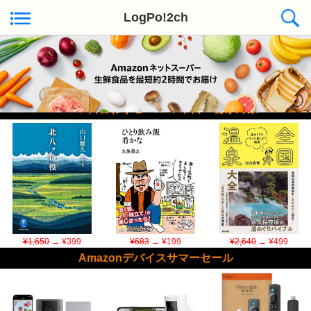
LogPo!2ch
Kindle日替わりセール ◆本日50冊が対象
¥1,650
→ ¥399
¥683
→ ¥199
¥2,640
→ ¥499
Amazonデバイスサマーセール