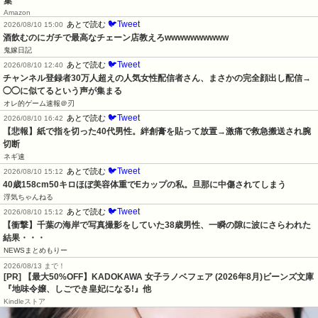
集
Amazon
🐦Tweet
あとで読む
2026/08/10 15:00
酒飲むのにガチで最高なチェーン店教えろwwwwwwwwww
鬼嫁日記
🐦Tweet
あとで読む
2026/08/10 12:40
チャンネル登録者30万人超えの人気女性配信者さん、まさかの完全顔出し配信→
◯◯に似てるという声が集まる
オレ的ゲーム速報＠刃
🐦Tweet
あとで読む
2026/08/10 16:42
【悲報】紙で指を切った40代男性。絆創膏を貼って放置→激痛で救急搬送され腕
切断
ネギ速
🐦Tweet
あとで読む
2026/08/10 15:12
40歳158cm50キロほぼ美容体重でEカップの私。旦那に中傷されてしまう
浮気ちゃんねる
🐦Tweet
あとで読む
2026/08/10 15:12
【衝撃】千葉の海岸で写真撮影をしていた38歳男性、一瞬の隙に波にさらわれた
結果・・・
NEWSまとめもりー
2026/08/13 まで！
[PR] 【最大50%OFF】KADOKAWA 女子ラノベフェア (2026年8月)ビーンズ文庫
『地味令嬢、しごでき皇妃になる!』他
Kindleストア