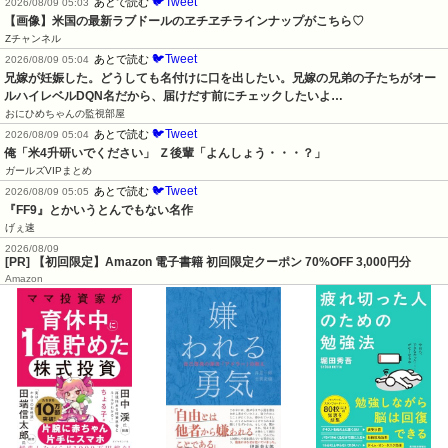
🐦Tweet
あとで読む
2026/08/09 05:03
【画像】米国の最新ラブドールのヱチヱチラインナップがこちら♡
Zチャンネル
🐦Tweet
あとで読む
2026/08/09 05:04
兄嫁が妊娠した。どうしても名付けに口を出したい。兄嫁の兄弟の子たちがオー
ルハイレベルDQN名だから、届けだす前にチェックしたいよ…
おにひめちゃんの監視部屋
🐦Tweet
あとで読む
2026/08/09 05:04
俺「米4升研いでください」 Ｚ後輩「よんしょう・・・？」
ガールズVIPまとめ
🐦Tweet
あとで読む
2026/08/09 05:05
『FF9』とかいうとんでもない名作
げぇ速
2026/08/09
[PR] 【初回限定】Amazon 電子書籍 初回限定クーポン 70%OFF 3,000円分
Amazon