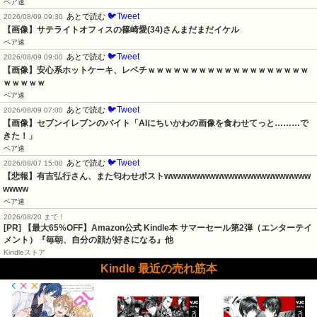
ベア速
🐦Tweet
あとで読む
2026/08/09 09:30
【画像】サテライトオフィスの篠崎愛(34)さんまだまだイケル
ベア速
🐦Tweet
あとで読む
2026/08/09 09:00
【画像】安心系ホットケーキ、レベチｗｗｗｗｗｗｗｗｗｗｗｗｗｗｗｗｗｗｗ
ｗｗｗｗｗ
ベア速
🐦Tweet
あとで読む
2026/08/09 07:00
【画像】セブンイレブンのバイト「AIにちいかわの画像を食わせてっと………で
きた！」
ベア速
🐦Tweet
あとで読む
2026/08/07 15:00
【悲報】有吉弘行さん、また匂わせポストwwwwwwwwwwwwwwwwwwwwwww
wwww
ベア速
2026/08/20 まで！
[PR]
【最大65%OFF】Amazon公式 Kindle本 サマーセール第2弾（エンターテイ
メント）『毎朝、自分の顔が好きになる』他
Kindleストア
Kindle 最近の売れ筋本