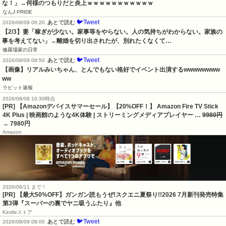
な！」→何様のつもりだと炎上ｗｗｗｗｗｗｗｗｗｗｗ
なんJ PRIDE
🐦Tweet
あとで読む
2026/08/09 06:20
【2/3】妻「稼ぎが少ない。家事等をやらない。人の気持ちがわからない。家族の
事を考えてない」→離婚を切り出されたが、別れたくなくて…
修羅場家の日常
🐦Tweet
あとで読む
2026/08/09 08:50
【画像】リアルみいちゃん、とんでもない格好でイベント出演するwwwwwwww
ww
ラビット速報
2026/08/09 10:30時点
[PR] 【Amazonデバイスサマーセール】【20%OFF！】 Amazon Fire TV Stick
4K Plus | 映画館のような4K体験 | ストリーミングメディアプレイヤー …
9980円
→ 7980円
Amazon
2026/08/11 まで！
[PR] 【最大50%OFF】ガンガン読もうぜ!スクエニ夏祭り!!2026 7月新刊発売特集
第3弾『スーパーの裏でヤニ吸うふたり』他
Kindleストア
🐦Tweet
あとで読む
2026/08/09 08:00