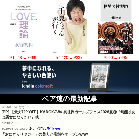
¥1,518
→ ¥499
¥1,120
→ ¥337
¥990
→ ¥495
ベア速の最新記事
2026/08/20まで
[PR] 【最大70%OFF】KADOKAWA 異世界ガールズフェス2026夏③『無能才女
は悪女になりたい』他
Kindleストア
🐦Tweet
あとで読む
2026/08/09 10:00
「おにぎりリヤカー」の美人が店舗をオープンwww