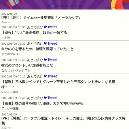
2026/08/09
[PR] 【割引】タイムセール監視所『オーラルケア』
Amazon
🐦Tweet
あとで読む
2026/08/09 05:35
【朗報】“サガ”最高傑作、18%が一致する
ネギ速
🐦Tweet
あとで読む
2026/08/09 05:39
自分の心を守るために無理矢理思っていたこと
まとめブレイド
🐦Tweet
あとで読む
2026/08/09 07:43
横浜のフロントいい加減有能よな
なんじぇいスタジアム
🐦Tweet
あとで読む
2026/08/09 05:10
【悲報】乃木坂レベルでもグループ卒業したら三流タレント扱いになる模
様・・・
VIPPER速報
🐦Tweet
あとで読む
2026/08/09 07:45
【画像】株の暴落を描いた漫画、ガチで怖いwwwww
アニゲー速報
2026/08/09
[PR] 【特集】ポータブル電源・トイレ… 今日の備え、明日の安心 防災グッズ特
集
Amazon