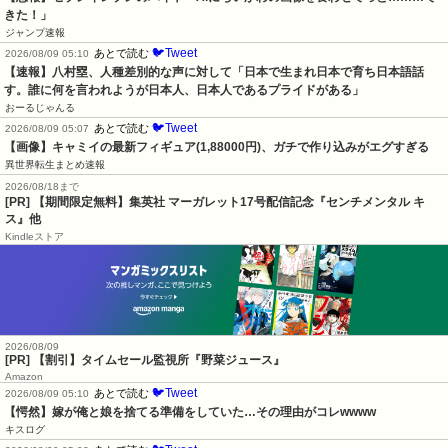
きた！」
ジャンプ速報
🐦Tweet
あとで読む
2026/08/09 05:10
【速報】八村塁、人種差別的な声に対して「日本で生まれ日本で育ち日本語話
す。誰に何を言われようが日本人、日本人であるプライドがある」
おーるじゃんる
🐦Tweet
あとで読む
2026/08/09 05:07
【画像】キャミイの最新フィギュア(1,88000円)、ガチで作り込みがエグすぎる
異世界転生まとめ速報
2026/08/18まで
[PR] 【期間限定無料】集英社 マーガレット17号配信記念『センチメンタル キ
ス』他
Kindleストア
2026/08/09
[PR] 【割引】タイムセール監視所『野菜ジュース』
Amazon
🐦Tweet
あとで読む
2026/08/09 05:10
【愕然】嫁が俺と娘を捨てる準備をしていた…その理由がコレwwww
キスログ