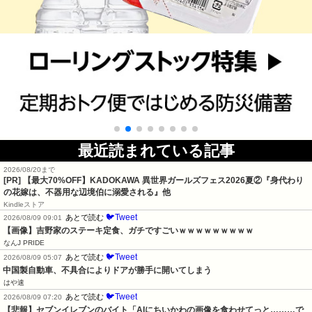
最近読まれている記事
2026/08/20まで
[PR] 【最大70%OFF】KADOKAWA 異世界ガールズフェス2026夏②『身代わり
の花嫁は、不器用な辺境伯に溺愛される』他
Kindleストア
🐦Tweet
あとで読む
2026/08/09 09:01
【画像】吉野家のステーキ定食、ガチですごいｗｗｗｗｗｗｗｗｗ
なんJ PRIDE
🐦Tweet
あとで読む
2026/08/09 05:07
中国製自動車、不具合によりドアが勝手に開いてしまう
はや速
🐦Tweet
あとで読む
2026/08/09 07:20
【悲報】セブンイレブンのバイト「AIにちいかわの画像を食わせてっと………で