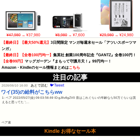
¥47,980
→ ¥37,980
¥8,980
→ ¥7,600
¥29,980
→ ¥24,980
【最終日】【最大50%還元】
3日間限定 マンガ毎週末セール「アツいスポーツマ
ンガ」
【最終日】【全巻100円均一】
集英社 創業100周年記念『GANTZ』全巻100円！
【全巻99円】
マッグガーデン『まもって守護月天！』99円均一！
Amazon・Kindleのセール情報まとめは
こちら
注目の記事
🐦Tweet
あとで読む
2026/06/10 16:00
ワイ(35)の給料がこちらww
1: ベア 2022/05/27(金) 09:03:58.69 ID:gJ6v8gZV0 昔はこれぐらいの年齢なら50万ぐらいは貰
えると思ってた ';…
ベア速
Kindle お得なセール本