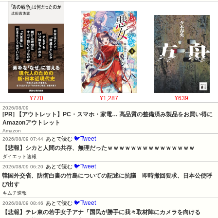
¥770
¥1,287
¥639
2026/08/09
[PR] 【アウトレット】PC・スマホ・家電… 高品質の整備済み製品をお買い得に
Amazonアウトレット
Amazon
🐦Tweet
あとで読む
2026/08/09 07:44
【悲報】シカと人間の共存、無理だったｗｗｗｗｗｗｗｗｗｗｗｗｗｗｗ
ダイエット速報
🐦Tweet
あとで読む
2026/08/09 06:20
韓国外交省、防衛白書の竹島についての記述に抗議　即時撤回要求、日本公使呼
び出す
キムチ速報
🐦Tweet
あとで読む
2026/08/09 08:46
【悲報】テレ東の若手女子アナ「国民が勝手に我々取材陣にカメラを向ける