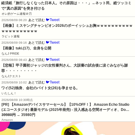
経済紙「旅行しなくなった日本人。その原因は・・・」→ネット民、総ツッコミ
で“真の原因”を突き付ける
オレ的ゲーム速報＠刃
🐦Tweet
あとで読む
2026/08/09 06:20
【画像】ミスヤングチャンピオン2026のボーイッシュお胸ｗｗｗｗｗｗｗｗｗｗ
ｗｗｗｗｗｗｗｗｗｗ
ラビット速報
🐦Tweet
あとで読む
2026/08/09 09:16
【画像】tuki.(17)、全身を公開
なんJ PRIDE
🐦Tweet
あとで読む
2026/08/09 08:43
【悲報】甲子園初ジャッジの女性審判さん、大誤審の試合後に涙ぐみながら謝
罪・・・・・・・・・
なんJクエスト
🐦Tweet
あとで読む
2026/08/09 10:02
ワイ(52)独身、会社のバイト女(26)を孕ませる。
いたしん！
2026/08/09 10:30時点
[PR] 【Amazonデバイスサマーセール】【10%OFF！】 Amazon Echo Studio
(エコースタジオ) 最新モデル (2025年発売) - 没入感ある空間オーディオ、Do…
39980円
→ 35980円
Amazon