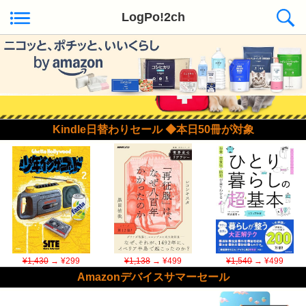
LogPo!2ch
Kindle日替わりセール ◆本日50冊が対象
¥1,430
→ ¥299
¥1,138
→ ¥499
¥1,540
→ ¥499
Amazonデバイスサマーセール