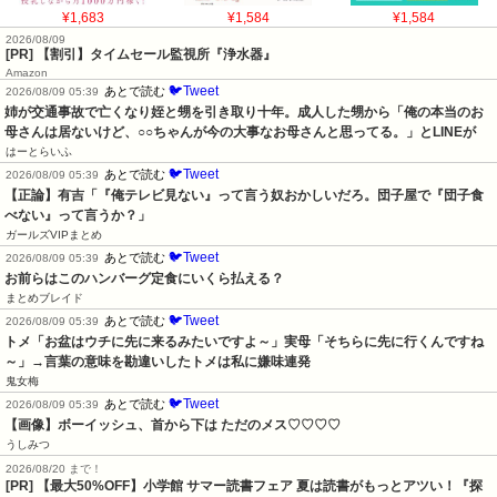
¥1,683
¥1,584
¥1,584
2026/08/09
[PR] 【割引】タイムセール監視所『浄水器』
Amazon
🐦Tweet
あとで読む
2026/08/09 05:39
姉が交通事故で亡くなり姪と甥を引き取り十年。成人した甥から「俺の本当のお
母さんは居ないけど、○○ちゃんが今の大事なお母さんと思ってる。」とLINEが
はーとらいふ
🐦Tweet
あとで読む
2026/08/09 05:39
【正論】有吉「『俺テレビ見ない』って言う奴おかしいだろ。団子屋で『団子食
べない』って言うか？」
ガールズVIPまとめ
🐦Tweet
あとで読む
2026/08/09 05:39
お前らはこのハンバーグ定食にいくら払える？
まとめブレイド
🐦Tweet
あとで読む
2026/08/09 05:39
トメ「お盆はウチに先に来るみたいですよ～」実母「そちらに先に行くんですね
～」→言葉の意味を勘違いしたトメは私に嫌味連発
鬼女梅
🐦Tweet
あとで読む
2026/08/09 05:39
【画像】ボーイッシュ、首から下は ただのメス♡♡♡♡
うしみつ
2026/08/20 まで！
[PR]
【最大50%OFF】小学館 サマー読書フェア 夏は読書がもっとアツい！『探