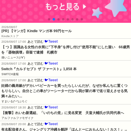
2026/08/07
[PR] 【マンガ】Kindle マンガ本 99円セール
Kindleストア
🐦Tweet
あとで読む
2026/08/07 17:00
【 つ 】面識ある女性の水筒に"下半身"を押し付け"使用不能"にした疑い　66歳男
を「器物損壊」容疑で逮捕　札幌市
痛いニュース(ﾉ∀`)
🐦Tweet
あとで読む
2026/08/07 17:00
Switch『カルドセプト ザ ファースト』1,858 本
SWITCH速報
🐦Tweet
あとで読む
2026/08/07 17:00
妊婦の義弟嫁がデカいベビーカーを買ったらしいんだが、なぜか私んちに置くつ
もりらしい。自分とこの車がツーシーターだから我が家の車で送り迎えさせる気
満々みたい…
すまいる(^-^)ぶろぐ
🐦Tweet
あとで読む
2026/08/07 18:30
【衝撃】れいわ新選組、「いのちの党」に党名変更　天畠大輔氏が共同代表へ
アルファルファモザイク
🐦Tweet
あとで読む
2026/08/07 20:00
有名配信者さん、ジャングリア沖縄を酷評「ほんとーにおもんない！カス！」→