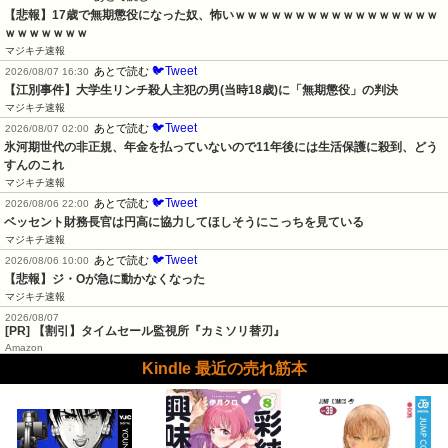
【悲報】17歳で無期懲役になった奴、怖いｗｗｗｗｗｗｗｗｗｗｗｗｗｗｗｗｗ
ｗｗｗｗｗｗｗ
マジキチ速報
🐦Tweet
あとで読む
2026/08/07 16:30
【江別事件】大学生リンチ殺人主犯の男(当時18歳)に「無期懲役」の判決
マジキチ速報
🐦Tweet
あとで読む
2026/08/07 02:00
氷河期世代の非正規、年金を払っていないので11年後には生活保護に殺到、どう
すんのこれ
マジキチ速報
🐦Tweet
あとで読む
2026/08/06 22:00
ベッセント財務長官は円高に協力してほしそうにこっちを見ている
マジキチ速報
🐦Tweet
あとで読む
2026/08/06 10:00
【悲報】ジ・Oが急に動かなくなった
マジキチ速報
2026/08/07
[PR] 【割引】タイムセール監視所『カミソリ替刃』
Amazon
Kindle 最近の売れ筋本