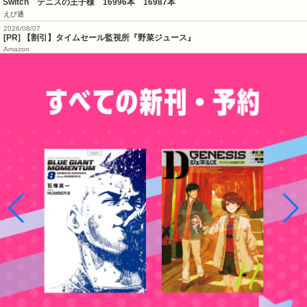
Switch　テニスの王子様　16996本　16987本
えび通
2026/08/07
[PR] 【割引】タイムセール監視所『野菜ジュース』
Amazon