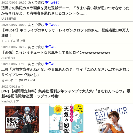
🐦Tweet
あとで読む
2026/08/07 16:09
辺野古の防犯カメラ画像を見た玉城デニー、「うまい言い訳が思いつかなかった
からそれかよ」と有権者を呆れさせるコメントを……
U-1 NEWS
🐦Tweet
あとで読む
2026/08/07 16:09
【Vtuber】ホロライブのネリッサ・レイヴンクロフト姉さん、登録者数100万人
達成！
トレンドの通り道
🐦Tweet
あとで読む
2026/08/07 16:09
【画像】こういうキュートなお尻をしてるヒロインwwwwwwwwww
ぶる速-VIP
🐦Tweet
あとで読む
2026/08/07 17:00
上司「お前本当使えねえな。やる気あんの？」ワイ「ごめんなさい...(でもお前よ
りベイブレード強いし」
ぁゃιぃ(*ﾟーﾟ)NEWS 2nd
2026/08/18まで
[PR] 【期間限定無料】集英社 週刊少年ジャンプで大人気!『さむわんへるつ』 最
新4巻配信開始!恋愛・ラブコメ特集!
Kindleストア