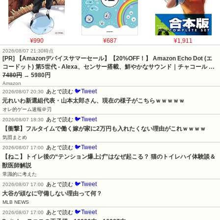
¥990
¥687
¥1,911
2026/08/07 21:30時点
[PR] 【Amazonデバイスサマーセール】【20%OFF！】 Amazon Echo Dot (エ
コードット) 第5世代 - Alexa、センサー搭載、鮮やかなサウンド｜チャコール …
7480円
→ 5980円
Amazon
🐦Tweet
あとで読む
2026/08/07 20:30
元れいわ新選組代表・山本太郎さん、現在の様子がこちらｗｗｗｗｗ
オレ的ゲーム速報＠刃
🐦Tweet
あとで読む
2026/08/07 18:30
【衝撃】フルタイムで働く嫁が家に2万円も入れたくない理由がこれｗｗｗｗ
気団まとめ
🐦Tweet
あとで読む
2026/08/07 17:00
【ねこ】トイレ後の“テンション爆上げ”はなぜ起こる？ 猫のトイレハイ体験談＆
獣医師解説
常識的に考えた
🐦Tweet
あとで読む
2026/08/07 17:00
大谷が頑なに守備しない理由って何？
MLB NEWS
🐦Tweet
あとで読む
2026/08/07 17:00