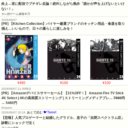
炎上→逆に配信でブチギレ反論！絶叫しながら熱弁「誰かが声を上げないといけ
ない！」
オレ的ゲーム速報＠刃
2026/08/07
[PR] 【Kitchen Collection】バイヤー厳選ブランドのキッチン用品・食器を取り
揃え…いいもので、日々の暮らしに楽しみを！
Amazon
¥460
¥100
¥100
2026/08/07 21:30時点
[PR] 【Amazonデバイスサマーセール】【31%OFF！】 Amazon Fire TV Stick
4K Select | 4Kの高画質ストリーミング | ストリーミングメディアプレ…
7980円
→ 5480円
Amazon
🐦Tweet
あとで読む
2026/08/07 20:16
【悲報】人気プロゲーマーと結婚したグラドル、息子の「自閉スペクトラム症」
診断にショックで泣く
アニゲー速報