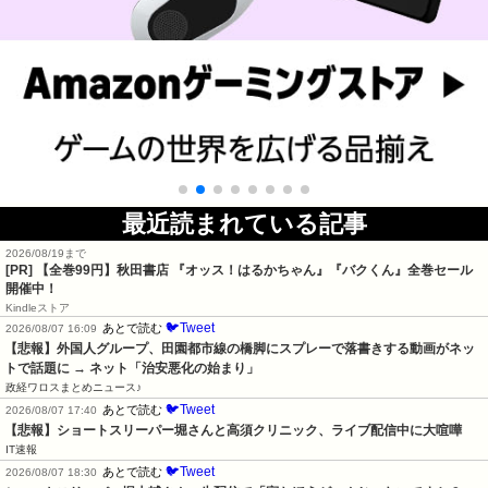
最近読まれている記事
2026/08/19まで
[PR]
【全巻99円】秋田書店 『オッス！はるかちゃん』『バクくん』全巻セール
開催中！
Kindleストア
🐦Tweet
あとで読む
2026/08/07 16:09
【悲報】外国人グループ、田園都市線の橋脚にスプレーで落書きする動画がネッ
トで話題に → ネット「治安悪化の始まり」
政経ワロスまとめニュース♪
🐦Tweet
あとで読む
2026/08/07 17:40
【悲報】ショートスリーパー堀さんと高須クリニック、ライブ配信中に大喧嘩
IT速報
🐦Tweet
あとで読む
2026/08/07 18:30