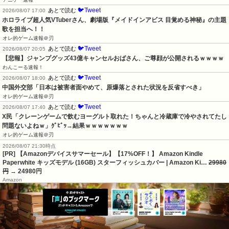
🐦Tweet
あとで読む
2026/08/07 17:00
ホロライブ超人気VTuberさん、劇場版『メイドインアビス 目覚める神秘』の主題
歌を担当へ！！
オレ的ゲーム速報＠刃
🐦Tweet
あとで読む
2026/08/07 20:05
【悲報】ジャンプグッズ43億キャンセルおばさん、ご尊顔が公開されるｗｗｗｗ
わんこーる速報！
🐦Tweet
あとで読む
2026/08/07 18:00
中国外交部「日本は被害者面やめて、原爆落とされた状況を反省すべき」
オレ的ゲーム速報＠刃
🐦Tweet
あとで読む
2026/08/07 17:40
X民「クレーンゲームで飲むヨーグルト取れた！ちゃんと冷蔵庫で冷やされてたし
問題ないよねｗ」ｸﾞﾋﾞｯ→結果ｗｗｗｗｗｗｗ
オレ的ゲーム速報＠刃
2026/08/07 21:30時点
[PR] 【Amazonデバイスサマーセール】【17%OFF！】 Amazon Kindle
Paperwhite キッズモデル (16GB) スターフィッシュカバー | Amazon Ki…
29980
円
→ 24980円
Amazon