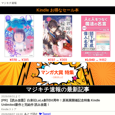
マジキチ速報
Kindle お得なセール本
¥770
→ ¥385
¥737
→ ¥369
¥1,540
→ ¥462
マジキチ速報の最新記事
2026/08/31まで
[PR]
【読み放題】白泉社LaLa創刊50周年！原画展開催記念特集 Kindle
Unlimited新作と完結作 読み放題！
Kindleストア
🐦Tweet
あとで読む
2026/08/07 19:00