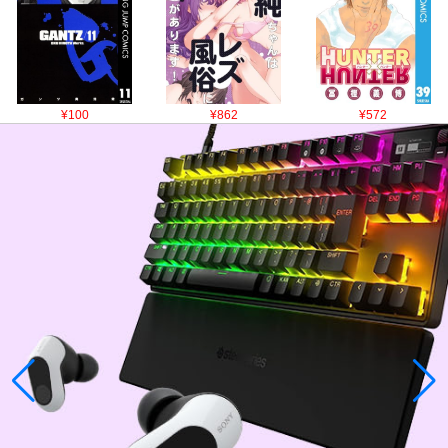
¥100
¥862
¥572