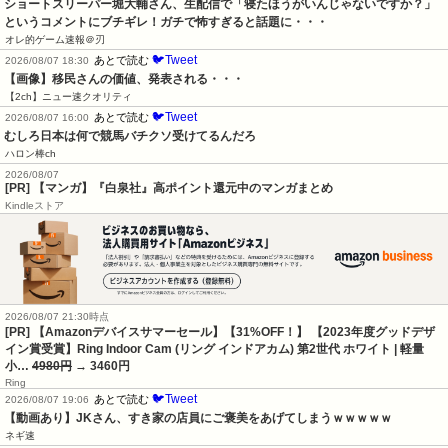
ショートスリーパー堀大輔さん、生配信で「寝たほうがいんじゃないですか？」
というコメントにブチギレ！ガチで怖すぎると話題に・・・
オレ的ゲーム速報＠刃
🐦Tweet
あとで読む
2026/08/07 18:30
【画像】移民さんの価値、発表される・・・
【2ch】ニュー速クオリティ
🐦Tweet
あとで読む
2026/08/07 16:00
むしろ日本は何で競馬バチクソ受けてるんだろ
ハロン棒ch
2026/08/07
[PR] 【マンガ】『白泉社』高ポイント還元中のマンガまとめ
Kindleストア
2026/08/07 21:30時点
[PR] 【Amazonデバイスサマーセール】【31%OFF！】 【2023年度グッドデザ
イン賞受賞】Ring Indoor Cam (リング インドアカム) 第2世代 ホワイト | 軽量
小…
4980円
→ 3460円
Ring
🐦Tweet
あとで読む
2026/08/07 19:06
【動画あり】JKさん、すき家の店員にご褒美をあげてしまうｗｗｗｗｗ
ネギ速