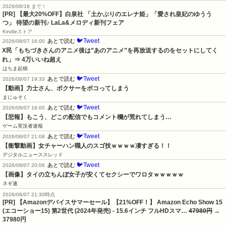
2026/08/18 まで！
[PR] 【最大20%OFF】白泉社 「土かぶりのエレナ姫」「愛され皇妃のゆうう
つ」 待望の新刊♪ LaLa&メロディ新刊フェア
Kindleストア
🐦Tweet
あとで読む
2026/08/07 16:00
X民「もちづきさんのアニメ後は”あのアニメ”を再放送するのをセットにしてく
れ」⇒ 4万いいね超え
はちま起稿
🐦Tweet
あとで読む
2026/08/07 19:33
【動画】力士さん、ボクサーをボコってしまう
まにゅそく
🐦Tweet
あとで読む
2026/08/07 16:00
【悲報】もこう、どこの配信でもコメント欄が荒れてしまう…
ゲーム実況者速報
🐦Tweet
あとで読む
2026/08/07 21:08
【衝撃動画】女チャーハン職人のスゴ技ｗｗｗｗ凄すぎる！！
デジタルニューススレッド
🐦Tweet
あとで読む
2026/08/07 20:06
【画像】タイの立ちんぼ女子が安くてセクシーでワロタｗｗｗｗｗ
ネギ速
2026/08/07 21:30時点
[PR] 【Amazonデバイスサマーセール】【21%OFF！】 Amazon Echo Show 15
(エコーショー15) 第2世代 (2024年発売) - 15.6インチ フルHDスマ…
47980円
→
37980円