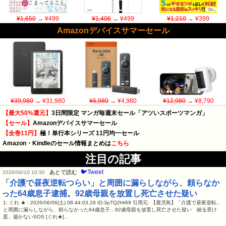
¥1,650
→ ¥499
¥1,406
→ ¥499
¥1,210
→ ¥399
Amazonデバイスサマーセール
¥39,980
→ ¥31,980
¥6,980
→ ¥4,980
¥12,980
→ ¥8,790
【最大50%還元】
3日間限定 マンガ毎週末セール「アツいスポーツマンガ」
【セール】
Amazonデバイスサマーセール
【全巻11円】
極！単行本シリーズ 11円均一セール
Amazon・Kindleのセール情報まとめは
こちら
注目の記事
🐦Tweet
あとで読む
2026/06/10 10:30
「介護で昼夜逆転つらい」と周囲に漏らしながら、頼らなか
った64歳息子逮捕。92歳母親を放置し死亡させた疑い
1: ぐれ ★ : 2026/06/06(土) 08:44:03.29 ID:3pTQ2Hr69 引用元: 【鹿児島】「介護で昼夜逆転」
と周囲に漏らしながら、頼らなかった64歳息子…92歳母親を放置し死亡させた疑い 細る受け
皿、届かないSOS [ぐれ★]…