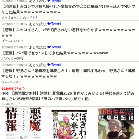
🐦Tweet
あとで読む
2026/08/07 06:33
【ｼｺ注意】合コンでお持ち帰りした変態女のマ◯コに亀頭だけ突っ込んで寝たフ
リした結果ｗｗｗｗｗｗｗｗｗｗｗ
えっ!?またここのサイト?
🐦Tweet
あとで読む
2026/08/07 10:37
【悲報】ニセコイさん、ガチで許されない悪行をやらかすｗｗｗｗｗｗｗｗｗｗ
ｗｗｗ
げーあにびより
🐦Tweet
あとで読む
2026/08/07 06:25
【悲報】パパ活でセッ○スしてきた結果ｗｗｗｗｗｗｗｗwwww
バズッター速報
🐦Tweet
あとで読む
2026/08/07 06:31
【悲報】野党さん「消費税を減税しろ！」政府「減税するわｗ」野党さん「減税
するな！」ｗｗｗｗｗｗｗｗｗｗ
なんJクエスト
2026/08/07まで
[PR] 【期間限定無料】講談社 夏電書2026 名作がよみがえる! 時代を超えて読み
続けたい完結作品特集!『ヨコハマ買い出し紀行』他
Kindleストア