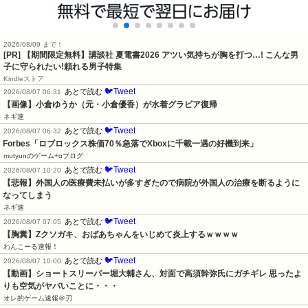
2026/08/09 まで！
[PR] 【期間限定無料】講談社 夏電書2026 アツい気持ちが胸を打つ…! こんな男
子に守られたい!頼れる男子特集
Kindleストア
🐦Tweet
あとで読む
2026/08/07 06:31
【画像】小倉ゆうか（元・小倉優香）が水着グラビア復帰
ネギ速
🐦Tweet
あとで読む
2026/08/07 06:32
Forbes「ロブロックス株価70％急落でXboxに千載一遇の好機到来」
mutyunのゲーム+αブログ
🐦Tweet
あとで読む
2026/08/07 10:20
【悲報】外国人の医療費未払いが多すぎたので病院が外国人の治療を断るように
なってしまう
ネギ速
🐦Tweet
あとで読む
2026/08/07 07:05
【胸糞】Zクソガキ、おばあちゃんをいじめて炎上するｗｗｗｗ
わんこーる速報！
🐦Tweet
あとで読む
2026/08/07 10:00
【動画】ショートスリーパー堀大輔さん、対面で高須幹弥氏にガチギレ 思ったよ
りも空気がヤバいことに・・・
オレ的ゲーム速報＠刃