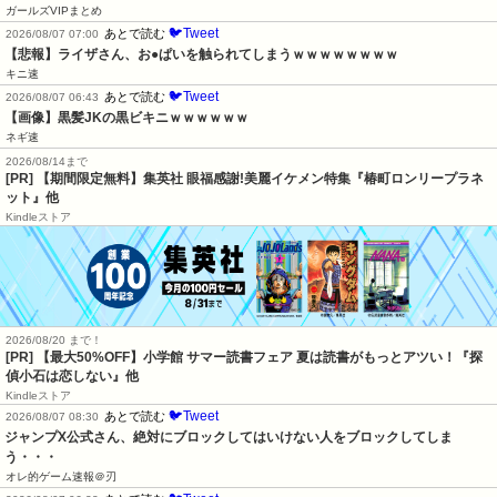
ガールズVIPまとめ
🐦Tweet
あとで読む
2026/08/07 07:00
【悲報】ライザさん、お●ぱいを触られてしまうｗｗｗｗｗｗｗｗ
キニ速
🐦Tweet
あとで読む
2026/08/07 06:43
【画像】黒髪JKの黒ビキニｗｗｗｗｗｗ
ネギ速
2026/08/14まで
[PR] 【期間限定無料】集英社 眼福感謝!美麗イケメン特集『椿町ロンリープラネ
ット』他
Kindleストア
2026/08/20 まで！
[PR]
【最大50%OFF】小学館 サマー読書フェア 夏は読書がもっとアツい！『探
偵小石は恋しない』他
Kindleストア
🐦Tweet
あとで読む
2026/08/07 08:30
ジャンプX公式さん、絶対にブロックしてはいけない人をブロックしてしま
う・・・
オレ的ゲーム速報＠刃