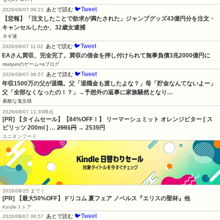
🐦Tweet
あとで読む
2026/08/07 09:21
【悲報】「注文したことで欲求が満たされた」ジャンプグッズ43億円分を注文・
キャンセルしたか、32歳女逮捕
ネギ速
🐦Tweet
あとで読む
2026/08/07 11:02
EAさん買収、完全完了。買収の借金を押し付けられて無事負債3兆2000億円に
mutyunのゲーム+αブログ
🐦Tweet
あとで読む
2026/08/07 06:57
年収1500万の父が退職。父「退職金も渡したよな？」母「貯金なんてないよー」
父「全部なくなったの！？」→予想外の返事に家族騒然となり…
素敵な鬼女様
2026/08/07 11:30時点
[PR] 【タイムセール】【84%OFF！】 リーマーシュミット オレンジビター [ ス
ピリッツ 200ml ] …
2991円
→ 2539円
ユニオンフード
2026/08/25 まで！
[PR]
【最大50%OFF】ドリコム 夏フェア ノベルス『エリスの聖杯』他
Kindleストア
🐦Tweet
あとで読む
2026/08/07 06:57