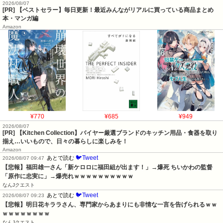
2026/08/07
[PR] 【ベストセラー】毎日更新！最近みんながリアルに買っている商品まとめ
本・マンガ編
Amazon
¥770
¥685
¥949
2026/08/07
[PR] 【Kitchen Collection】バイヤー厳選ブランドのキッチン用品・食器を取り
揃え…いいもので、日々の暮らしに楽しみを！
Amazon
🐦Tweet
あとで読む
2026/08/07 09:47
【悲報】福田雄一さん「新ケロロに福田組が出ます！」→爆死 ちいかわの監督
「原作に忠実に」→爆売れｗｗｗｗｗｗｗｗｗｗ
なんJクエスト
🐦Tweet
あとで読む
2026/08/07 09:23
【悲報】明日花キララさん、専門家からあまりにも非情な一言を告げられるｗｗ
ｗｗｗｗｗｗｗｗ
なんJクエスト