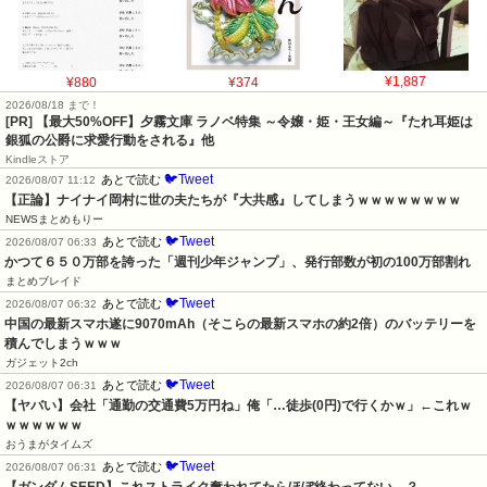
¥880
¥374
¥1,887
2026/08/18 まで！
[PR] 【最大50%OFF】夕霧文庫 ラノベ特集 ～令嬢・姫・王女編～『たれ耳姫は
銀狐の公爵に求愛行動をされる』他
Kindleストア
🐦Tweet
あとで読む
2026/08/07 11:12
【正論】ナイナイ岡村に世の夫たちが『大共感』してしまうｗｗｗｗｗｗｗｗ
NEWSまとめもりー
🐦Tweet
あとで読む
2026/08/07 06:33
かつて６５０万部を誇った「週刊少年ジャンプ」、発行部数が初の100万部割れ
まとめブレイド
🐦Tweet
あとで読む
2026/08/07 06:32
中国の最新スマホ遂に9070mAh（そこらの最新スマホの約2倍）のバッテリーを
積んでしまうｗｗｗ
ガジェット2ch
🐦Tweet
あとで読む
2026/08/07 06:31
【ヤバい】会社「通勤の交通費5万円ね」俺「…徒歩(0円)で行くかｗ」←これｗ
ｗｗｗｗｗｗ
おうまがタイムズ
🐦Tweet
あとで読む
2026/08/07 06:31
【ガンダムSEED】これストライク奪われてたらほぼ終わってない…？