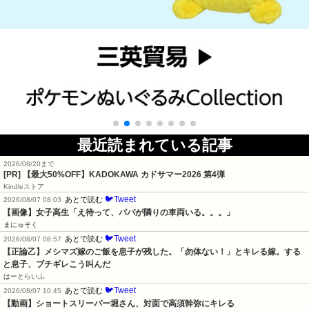
最近読まれている記事
2026/08/20まで
[PR]
【最大50%OFF】KADOKAWA カドサマー2026 第4弾
Kindleストア
🐦Tweet
あとで読む
2026/08/07 08:03
【画像】女子高生「え待って、パパが隣りの車両いる。。。」
まにゅそく
🐦Tweet
あとで読む
2026/08/07 08:57
【正論乙】メシマズ嫁のご飯を息子が残した。「勿体ない！」とキレる嫁。する
と息子、ブチギレこう叫んだ
はーとらいふ
🐦Tweet
あとで読む
2026/08/07 10:45
【動画】ショートスリーパー堀さん、対面で高須幹弥にキレる