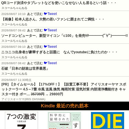
QRコード決済やタブレットなどを使いこなせない人も居るという話・・・
スコールちゃんねる
🐦Tweet
あとで読む
2026/08/07 10:10
【画像】松本人志さん、大勢の若いファンに囲まれてご満悦・・・
スコールちゃんねる
🐦Tweet
あとで読む
2026/08/07 09:42
ソードコンピューター、新型マイコン「c100」を発売ｷﾀ━━━━(ﾟ∀ﾟ)━━━━!!
スコールちゃんねる
🐦Tweet
あとで読む
2026/08/07 09:10
ニコニコ出身者が豪華すぎると話題に　なんでyoutubeに負けたのか・・・
スコールちゃんねる
🐦Tweet
あとで読む
2026/08/07 08:42
石破「日本の財政は世界最悪」
スコールちゃんねる
2026/08/07 11:30時点
[PR] 【タイムセール】【17%OFF！】 【設置工事不要】 アイリスオーヤマ スポ
ットクーラー 4.5～7畳 冷風 送風 換気 梅雨対策 湿気対策 内部清浄機能付き キャ
スター付き ポー…
35739円
→ 29800円
アイリスオーヤマ(IRIS OHYAMA)
Kindle 最近の売れ筋本