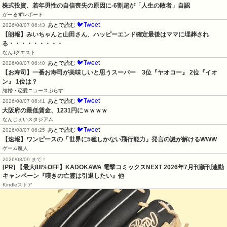
株式投資、若年男性の自信喪失の原因に-6割超が「人生の敗者」自認
がーるずレポート
🐦Tweet
あとで読む
2026/08/07 06:43
【朗報】みいちゃんと山田さん、ハッピーエンド確定最後はママに埋葬され
る・・・・・・・・・
なんJクエスト
🐦Tweet
あとで読む
2026/08/07 06:40
【お寿司】一番お寿司が美味しいと思うスーパー　3位『ヤオコー』 2位『イオ
ン』 1位は？
結婚・恋愛ニュースぷらす
🐦Tweet
あとで読む
2026/08/07 06:41
大阪府の最低賃金、1231円にｗｗｗｗ
なんじぇいスタジアム
🐦Tweet
あとで読む
2026/08/07 06:25
【速報】ワンピースの「世界に5種しかない飛行能力」発言の謎が解けるWWW
ゲーム魔人
2026/08/09 まで！
[PR] 【最大88%OFF】KADOKAWA 電撃コミックスNEXT 2026年7月刊新刊連動
キャンペーン『嘆きの亡霊は引退したい』他
Kindleストア