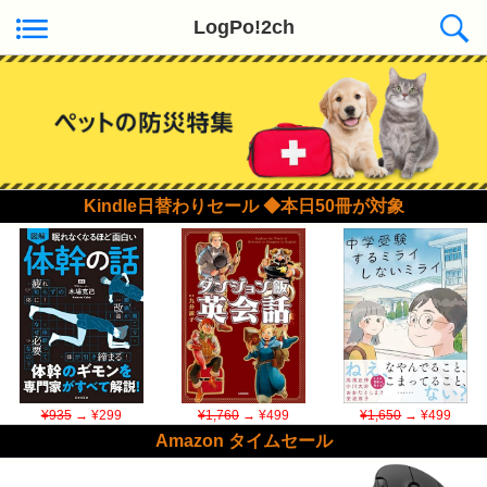
LogPo!2ch
Kindle日替わりセール ◆本日50冊が対象
¥935
→ ¥299
¥1,760
→ ¥499
¥1,650
→ ¥499
Amazon タイムセール