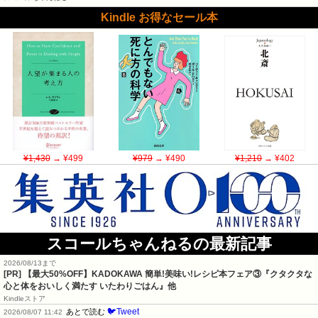
Kindle お得なセール本
¥1,430
→ ¥499
¥979
→ ¥490
¥1,210
→ ¥402
スコールちゃんねるの最新記事
2026/08/13まで
[PR] 【最大50%OFF】KADOKAWA 簡単!美味い!レシピ本フェア③『クタクタな
心と体をおいしく満たす いたわりごはん』他
Kindleストア
🐦Tweet
あとで読む
2026/08/07 11:42