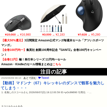
¥19,900
→ ¥16,980
¥3,999
→ ¥2,183
¥7,828
→ ¥5,280
【最大50%還元】
3日間限定 Amazon公式マンガ毎週末セール「アツいスポーツ
マンガ」
【全巻100円均一】
集英社 創業100周年記念『GANTZ』全巻100円キャンペー
ン！
【全巻11円】
極！単行本シリーズ 11円均一セール
Amazon・Kindleのセール情報まとめは
こちら
注目の記事
🐦Tweet
あとで読む
2026/06/09 08:10
【動画】マドンナ（67）キレッキレのダンスで観客を魅力し
てしまう・・・
1: 名無しのスコールさん 2026/06/07(日) 19:12:00.59 ID:+pOc8M090 引用元: ・…
スコールちゃんねる