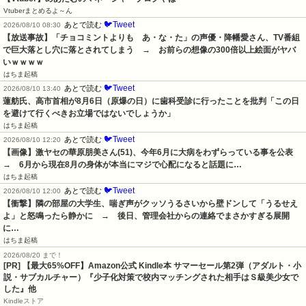
Vtuberまとめるよ～ん
🐦Tweet
あとで読む
2026/08/10 08:30
【放送事故】「チョコミントよりも　あ・な・た」の声優・降幡愛さん、TV番組
で巨大落とし穴に落とされてしまう　→　お前らの想像の300倍以上絵面がヤバ
いｗｗｗｗ
はちま起稿
🐦Tweet
あとで読む
2026/08/10 13:40
蓮舫氏、高市首相が8月6日（原爆の日）に歯科受診に行ったことを批判「この日
を避けて行くべきお立場ではないでしょうか」
はちま起稿
🐦Tweet
あとで読む
2026/08/10 12:20
【画像】激ヤセの華原朋美さん(51)、今年6月に大病をわずらっている事を公表　
→　6月から現在8月の身体が本当にマジで心配になると話題に…
はちま起稿
🐦Tweet
あとで読む
2026/08/10 12:00
【衝撃】隣の部屋の大学生、喘ぎ声がクッソうるさいから壁ドンして「うるせえ
よ」と怒鳴ったら静かに　→　後日、管理会社からの連絡でまさかすぎる展開
に…
はちま起稿
2026/08/20 まで！
[PR]
【最大65%OFF】Amazon公式 Kindle本 サマーセール第2弾（アダルト・小
説・サブカルチャー）『少子化対策で校内マッチングされた相手はＳ級美少女で
した』他
Kindleストア