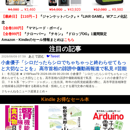
¥4,980
→ ¥3,460
¥54,900
→ ¥43,920
¥12,980
→ ¥9,980
【最終日】【110円～】
『ジャンケットバンク』×『LIAR GAME』 Wアニメ化記
念
【全巻100円】
『ママレード・ボーイ』
【全巻99円】
『クローバー』『チキン』『ドロップOG』1週間限定
Amazon・Kindleのセール情報まとめは
こちら
注目の記事
🐦Tweet
あとで読む
2026/06/09 07:59
小倉優子「シロだったらシロでちゃちゃっと終わらせてもっ
と大切なことを」 高市首相の誹謗中傷動画報道で私見 #芸能
1： 冬月記者 ★ 1YBFkwsT9 2026-06-09 00:20:06 小倉優子「シロだったらシロでちゃちゃっと
終わらせてもっと大切なことを」高市首相の誹謗中傷動画報道で私見 タレントの小倉優子が７
日、ＴＢＳ系「サンデー・ジャポン」に生出演。昨年の自民党総裁選の際に、高市早苗首相陣営
が他候補を誹謗中傷する動画を作成・投稿したとする週刊文春の報道を…
２ちゃんねるニュース超速まとめ＋
Kindle お得なセール本