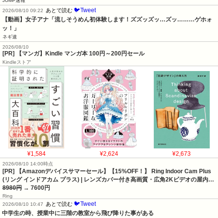
JUMP速報
🐦Tweet
あとで読む
2026/08/10 09:22
【動画】女子アナ「流しそうめん初体験します！ズズッズッ…ズッ………ゲホォ
ッ！」
ネギ速
2026/08/10
[PR] 【マンガ】Kindle マンガ本 100円～200円セール
Kindleストア
¥1,584
¥2,624
¥2,673
2026/08/10 14:00時点
[PR] 【Amazonデバイスサマーセール】【15%OFF！】 Ring Indoor Cam Plus
(リング インドアカム プラス) | レンズカバー付き高画質・広角2Kビデオの屋内…
8980円
→ 7600円
Ring
🐦Tweet
あとで読む
2026/08/10 10:47
中学生の時、授業中に三階の教室から飛び降りた事がある