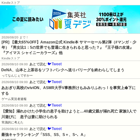
Kindleストア
2026/08/20 まで！
[PR]
【最大65%OFF】Amazon公式 Kindle本 サマーセール第2弾（#マンガ・少
年）『男女比1：5の世界でも普通に生きられると思った？』『王子様の友達』
『アイマス シャイニーカラーズ』他
Kindleストア
🐦Tweet
あとで読む
2026/08/10 09:00
DeNA、山本と上茶谷をソフトバンクへ送りパリーグを終わらしてしまう
ってなんじぇですかー
🐦Tweet
あとで読む
2026/08/10 09:00
あおぎり高校のviviON、ASMR大手V事務所けもみみりふれっ！を事実上傘下に
する
ゲーム実況者速報
🐦Tweet
あとで読む
2026/08/10 09:00
【愛知】溺れかけた小学生の息子を助けようと…40歳父親が溺れ死亡 家族3人で
川遊びに　息子は妻に助けられる
常識的に考えた
🐦Tweet
あとで読む
2026/08/10 09:00
最強キャラランキング「SSS、SS、S＋、Sｰ、A」