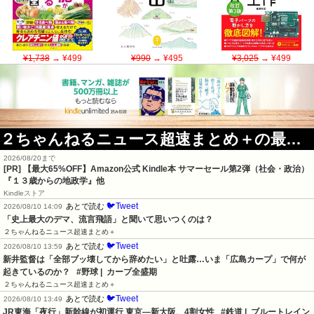
¥1,738
→ ¥499
¥990
→ ¥495
¥3,025
→ ¥499
２ちゃんねるニュース超速まとめ＋の最新記事
2026/08/20まで
[PR]
【最大65%OFF】Amazon公式 Kindle本 サマーセール第2弾（社会・政治）
『１３歳からの地政学』他
Kindleストア
🐦Tweet
あとで読む
2026/08/10 14:09
「史上最大のデマ、流言飛語」と聞いて思いつくのは？
２ちゃんねるニュース超速まとめ＋
🐦Tweet
あとで読む
2026/08/10 13:59
新井監督は「全部ブッ壊してから辞めたい」と吐露…いま「広島カープ」で何が
起きているのか？   #野球 |  カープ全盛期
２ちゃんねるニュース超速まとめ＋
🐦Tweet
あとで読む
2026/08/10 13:49
JR東海「夜行」新幹線が初運行 東京―新大阪、4割女性   #鉄道 |  ブルートレイン