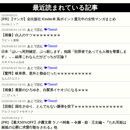
最近読まれている記事
2026/08/10
[PR] 【マンガ】全出版社 Kindle本 高ポイント還元中の女性マンガまとめ
Kindleストア
🐦Tweet
あとで読む
2026/08/10 10:50
【画像】白人のケツｗｗｗｗｗｗｗｗ
ラビット速報
🐦Tweet
あとで読む
2026/08/10 09:00
日本「はいっ死刑確定、ぶっ殺します」他国「犯罪者であっても人権を尊重しま
す」→…結果これなんだがどっちが正論？
カオスちゃんねる
🐦Tweet
あとで読む
2026/08/10 09:22
【驚愕】岐阜県、意外と都会だったｗｗｗｗｗｗｗｗｗｗ
なんJクエスト
🐦Tweet
あとで読む
2026/08/10 09:00
【画像】最新のひろゆき、白髪系イケオジになるｗｗｗ
ここぴょん！
🐦Tweet
あとで読む
2026/08/10 09:00
【芸能】国生さゆり、とんでもない爆弾を投下ｗｗｗｗｗｗｗｗｗｗｗｗｗｗ
アルファルファモザイク
2026/08/18まで
[PR] 【最大50%OFF】夕霧文庫 ラノベ特集 ～令嬢・姫・王女編～『たれ耳姫は
銀狐の公爵に求愛行動をされる』他