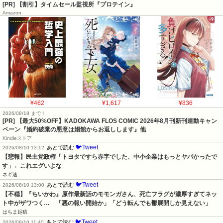
[PR] 【割引】タイムセール監視所『プロテイン』
Amazon
¥462
¥1,617
¥836
2026/08/18 まで！
[PR] 【最大50%OFF】KADOKAWA FLOS COMIC 2026年8月刊新刊連動キャン
ペーン『婚約破棄の悪意は娼館からお返しします』他
Kindleストア
🐦Tweet
あとで読む
2026/08/10 13:12
【悲報】民主党政権「トヨタですら赤字でした、中小企業はもっとヤバかったで
す」←これエグいよな
ネギ速
🐦Tweet
あとで読む
2026/08/10 13:00
【不穏】『ちいかわ』原作最新話のモモンガさん、死亡フラグが濃厚すぎてネッ
ト中がザワつく…　「悪の報い開始か」「どう転んでも鬱展開しか見えない」
はちま起稿
🐦Tweet
あとで読む
2026/08/10 11:40