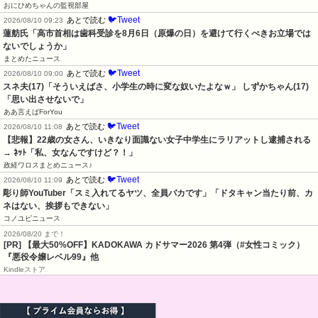
おにひめちゃんの監視部屋
🐦Tweet
あとで読む
2026/08/10 09:23
蓮舫氏「高市首相は歯科受診を8月6日（原爆の日）を避けて行くべきお立場では
ないでしょうか」
まとめたニュース
🐦Tweet
あとで読む
2026/08/10 09:00
スネ夫(17)「そういえばさ、小学生の時に変な奴いたよなｗ」 しずかちゃん(17)
「思い出させないで」
ああ言えばForYou
🐦Tweet
あとで読む
2026/08/10 11:08
【悲報】22歳の女さん、いきなり面識ない女子中学生にラリアットし逮捕される 
→ ﾈｯﾄ「私、女なんですけど？！」
政経ワロスまとめニュース♪
🐦Tweet
あとで読む
2026/08/10 11:09
彫り師YouTuber「スミ入れてるヤツ、全員バカです」「ドタキャン当たり前、カ
ネはない、挨拶もできない」
コノユビニュース
2026/08/20 まで！
[PR]
【最大50%OFF】KADOKAWA カドサマー2026 第4弾（#女性コミック）
『悪役令嬢レベル99』他
Kindleストア