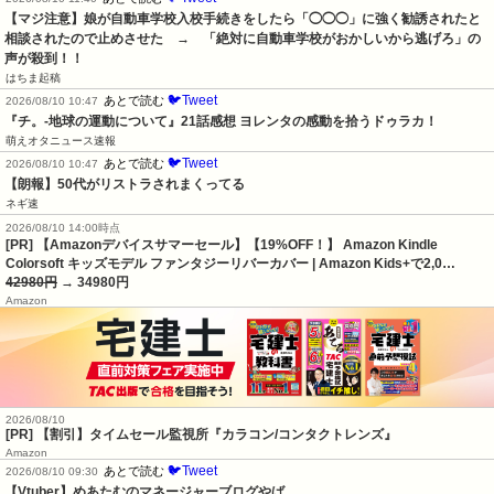
【マジ注意】娘が自動車学校入校手続きをしたら「◯◯◯」に強く勧誘されたと
相談されたので止めさせた　→　「絶対に自動車学校がおかしいから逃げろ」の
声が殺到！！
はちま起稿
🐦Tweet
あとで読む
2026/08/10 10:47
『チ。-地球の運動について』21話感想 ヨレンタの感動を拾うドゥラカ！
萌えオタニュース速報
🐦Tweet
あとで読む
2026/08/10 10:47
【朗報】50代がリストラされまくってる
ネギ速
2026/08/10 14:00時点
[PR] 【Amazonデバイスサマーセール】【19%OFF！】 Amazon Kindle
Colorsoft キッズモデル ファンタジーリバーカバー | Amazon Kids+で2,0…
42980円
→ 34980円
Amazon
2026/08/10
[PR] 【割引】タイムセール監視所『カラコン/コンタクトレンズ』
Amazon
🐦Tweet
あとで読む
2026/08/10 09:30
【Vtuber】めあたむのマネージャーブログやば