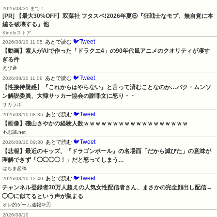
2026/08/31 まで！
[PR] 【最大30%OFF】双葉社 フタスペ!2026年夏⑤『狂戦士なモブ、無自覚に本
編を破壊する』他
Kindleストア
🐦Tweet
あとで読む
2026/08/10 11:05
【動画】素人がAIで作った「ドラクエ4」の90年代風アニメのクオリティが凄す
ぎる件
えび通
🐦Tweet
あとで読む
2026/08/10 11:08
【性接待疑惑】『これからはやらない』と言って済むことなのか…パク・ムンソ
ン解説委員、大韓サッカー協会の謝罪文に怒り・・
サカラボ
🐦Tweet
あとで読む
2026/08/10 08:35
【画像】磯山さやかの経験人数ｗｗｗｗｗｗｗｗｗｗｗｗｗｗｗｗｗｗ
不思議.net
🐦Tweet
あとで読む
2026/08/10 09:30
【悲報】最近のキッズ、『ドラゴンボール』の名場面「だから滅びた」の意味が
理解できず「◯◯◯◯！」だと怒ってしまう…
はちま起稿
🐦Tweet
あとで読む
2026/08/10 12:40
チャンネル登録者30万人超えの人気女性配信者さん、まさかの完全顔出し配信→
◯◯に似てるという声が集まる
オレ的ゲーム速報＠刃
2026/08/10