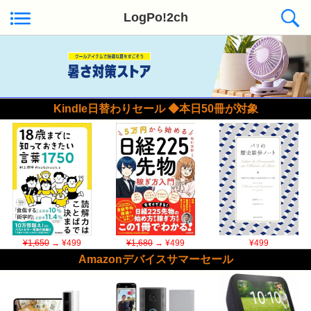
LogPo!2ch
Kindle日替わりセール ◆本日50冊が対象
¥1,650
→ ¥499
¥1,680
→ ¥499
¥499
Amazonデバイスサマーセール