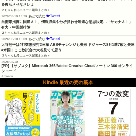
を復活させなさいよ
２ちゃんねるニュース超速まとめ＋
🐦Tweet
あとで読む
2026/08/10 13:29
自衛隊指揮に国産ＡＩ、情報収集や分析担わせ迅速な意思決定…「サカナＡＩ」
有力・中国製排除
２ちゃんねるニュース超速まとめ＋
🐦Tweet
あとで読む
2026/08/10 13:09
大谷翔平は4打数無安打2三振 ABSチャレンジも失敗 ドジャース8月1勝7敗と失速   
#米国 |  ここ数試合の大谷見てて思う
２ちゃんねるニュース超速まとめ＋
2026/08/10
[PR] 【サブスク】Microsoft 365/Adobe Creative Cloud/ノートン 360 オンライ
ンコード
Amazon
Kindle 最近の売れ筋本