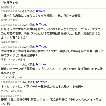
『休養学』他
Kindleストア
🐦Tweet
あとで読む
2026/08/08 11:00
「途中から急激につまらなくなった漫画」←思い浮かべた作品
日刊やきう速報
🐦Tweet
あとで読む
2026/08/08 10:24
社長はラジオ番組の冠番組を持つくらいの有名人なんだけど、パワハラマタハラ
当たり前の老害。病院に行っただけで退職勧告を受けた。社長「労基に言うな
よ！」と言うけれど…→
鬼女の浮気速報
🐦Tweet
あとで読む
2026/08/08 10:26
中国海警局と中国海軍の船が衝突で2人死亡、事故から約1年を経て公表…南シナ
海でフィリピン船を追跡中！
軍事・ミリタリー速報
🐦Tweet
あとで読む
2026/08/08 10:25
派遣のオッサンが「雰囲気」を「ふいんき」って読んだから蹴り飛ばしたわ...仕
事舐めんな
ガールズVIPまとめ
🐦Tweet
あとで読む
2026/08/08 10:27
Ｔｉｋｔｏｋ社、パラメーター数10兆のミュトス級ＡＩを公開へ
ガールズVIPまとめ
2026/08/31 まで！
[PR] 【最大30%OFF】双葉社 フタスペ!2026年夏①『小林さんちのメイドラゴ
ン』他