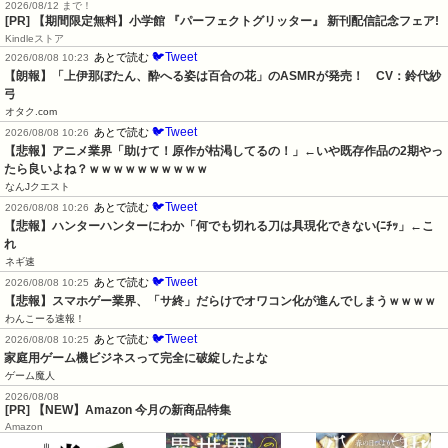
2026/08/12 まで！
[PR] 【期間限定無料】小学館 『パーフェクトグリッター』 新刊配信記念フェア!
Kindleストア
🐦Tweet
あとで読む
2026/08/08 10:23
【朗報】「上伊那ぼたん、酔へる姿は百合の花」のASMRが発売！　CV：鈴代紗
弓
オタク.com
🐦Tweet
あとで読む
2026/08/08 10:26
【悲報】アニメ業界「助けて！原作が枯渇してるの！」←いや既存作品の2期やっ
たら良いよね？ｗｗｗｗｗｗｗｗｗｗ
なんJクエスト
🐦Tweet
あとで読む
2026/08/08 10:26
【悲報】ハンターハンターにわか「何でも切れる刀は具現化できない(ﾆﾁｯ」←こ
れ
ネギ速
🐦Tweet
あとで読む
2026/08/08 10:25
【悲報】スマホゲー業界、「サ終」だらけでオワコン化が進んでしまうｗｗｗｗ
わんこーる速報！
🐦Tweet
あとで読む
2026/08/08 10:25
家庭用ゲーム機ビジネスって完全に破綻したよな
ゲーム魔人
2026/08/08
[PR] 【NEW】Amazon 今月の新商品特集
Amazon