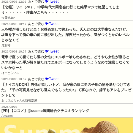
🐦Tweet
あとで読む
2026/08/08 12:05
【悲報】ワイ（28）、中学時代の同窓会に行った結果マジで絶望してしま
う・・・・・・理由がこちら・・・・・・
今日速2ch
🐦Tweet
あとで読む
2026/08/08 10:57
人を轢き頃したけど全くお咎め無しで終わった。氏んだのは大学生なんだけど、
坂道を下って俺の車の前に飛び出した。深夜だったから、気がつくとかのレベル
じゃなくて…
鬼女梅
🐦Tweet
あとで読む
2026/08/08 10:57
電車で座って寝てたら隣の女性にエルボー喰らわされた。どうやら女性が寝ると
スマホ持った手が解き放たれてエルボーになってしまうようなので注意しなくて
いいかなーと
はーとらいふ
🐦Tweet
あとで読む
2026/08/08 10:57
【ナイスなDQN】男孫が欲しいトメ、我が家の娘に男の子用の物を送りつけてき
た。「子の写真見せながら選んでもらったの♪」て事なので、嫁子もアレをプレゼ
ントして
おにひめちゃんの監視部屋
2026/08/08
[PR] 【コスメ】@cosme週間総合クチコミランキング
Amazon