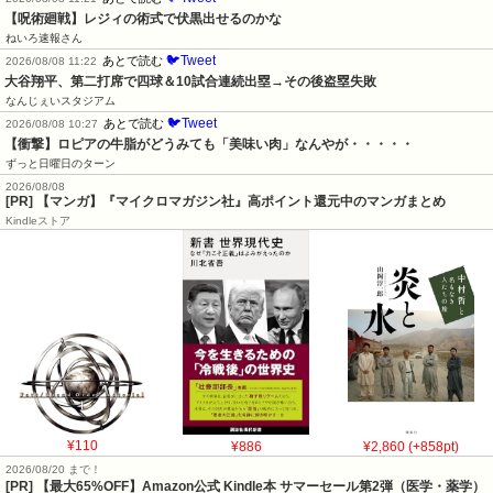
【呪術廻戦】レジィの術式で伏黒出せるのかな
ねいろ速報さん
🐦Tweet
あとで読む
2026/08/08 11:22
大谷翔平、第二打席で四球＆10試合連続出塁→その後盗塁失敗
なんじぇいスタジアム
🐦Tweet
あとで読む
2026/08/08 10:27
【衝撃】ロピアの牛脂がどうみても「美味い肉」なんやが・・・・・
ずっと日曜日のターン
2026/08/08
[PR] 【マンガ】『マイクロマガジン社』高ポイント還元中のマンガまとめ
Kindleストア
¥110
¥886
¥2,860 (+858pt)
2026/08/20 まで！
[PR]
【最大65%OFF】Amazon公式 Kindle本 サマーセール第2弾（医学・薬学）