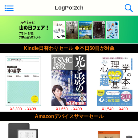
LogPo!2ch
Kindle日替わりセール ◆本日50冊が対象
¥3,300
→ ¥499
¥1,650
→ ¥499
¥1,540
→ ¥499
Amazonデバイスサマーセール