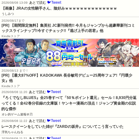
🐦Tweet
あとで読む
2026/08/08 13:09
【画像】JRAの女性騎手さん、陰好みｗｗｗｗｗｗｗｗｗｗｗｗｗｗ
うしみつ
2026/08/17まで
[PR] 【期間限定無料】集英社 JC新刊発売!! 今月もジャンプから超豪華新刊コミ
ックスラインナップ!!今すぐチェック!!『逃げ上手の若君』他
Kindleストア
2026/08/13 まで！
[PR] 【最大87%OFF】KADOKAWA 長谷敏司デビュー25周年フェア!『円環少
女』他
Kindleストア
🐦Tweet
あとで読む
2026/08/08 11:20
『ろくでなしBLUES』全25巻すべて「50％ポイント還元」セール！8,930円分返
ってくる！全42巻分収録の文庫版！ヤンキー漫画の頂点！ジャンプ黄金期の伝説
的な傑作
オレ的ゲーム速報＠刃
🐦Tweet
あとで読む
2026/08/08 11:22
レースクイーンをしていた姉が『ZARDの坂井』についてこう言っていた
浮気ちゃんねる
🐦Tweet
あとで読む
2026/08/08 11:21