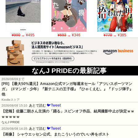
¥990
→ ¥495
¥693
→ ¥346
¥770
→ ¥385
なんJ PRIDEの最新記事
2026/08/09まで
[PR]
【最大50%還元】Amazon公式マンガ毎週末セール「アツいスポーツマン
ガ」（#マンガ・少年）『新テニスの王子様』『ひゃくえむ。』『ドッジ弾子』
他
Kindleストア
🐦Tweet
あとで読む
2026/08/08 15:10
【悲報】佐藤二朗さん主演の「踊る」スピンオフ作品、結局撮影中止が決定ｗｗ
ｗｗｗｗｗ
なんJ PRIDE
🐦Tweet
あとで読む
2026/08/08 14:35
【画像】 シャウエッセン公式、またこういうのでいい丼をポスト