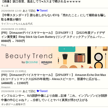
【画像】坂口杏里、逃走してウ●カスまで晒されるｗｗｗｗｗ
キニ速
🐦Tweet
あとで読む
2026/08/08 12:00
【中華スタンダード】誰も欲しがらないEVを「売れたこと」にして補助金を騙し
取る事案が横行
ライフハックちゃんねる弐式
2026/08/08 15:30時点
[PR] 【Amazonデバイスサマーセール】【15%OFF！】 【2023年度グッドデザ
イン賞受賞】Ring Stick Up Cam Battery (リング スティックアップカム バッ…
8980円
→ 7600円
Ring
2026/08/08 15:30時点
[PR] 【Amazonデバイスサマーセール】【20%OFF！】 Amazon Echo Dot Max
(エコードットマックス)(2025年発売) - Alexaスピーカー、部屋中に広がる…
14980円
→ 11980円
Amazon
🐦Tweet
あとで読む
2026/08/08 12:00
インフルエンサー、Xの誹謗中傷により自殺→記者「これ、インプレゾンビが誹謗
中傷の中心じゃね？」→分析していくとヤバイ真実が浮かび上がる
オレ的ゲーム速報＠刃