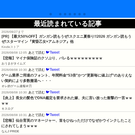
最近読まれている記事
2026/08/27まで
[PR]
【最大50%OFF】ガンガン読もうぜ!スクエニ夏祭り!!2026 ガンガン読もう
ぜ!スターマイン『黄昏乙女×アムネジア』他
Kindleストア
🐦Tweet
あとで読む
2026/08/08 12:05
【悲報】マイナ保険証のクソぶり、バレるｗｗｗｗｗｗｗｗｗ
おうまがタイムズ
🐦Tweet
あとで読む
2026/08/08 10:30
ゲーム業界ご用達のフォント、年間料金“53倍”かつ“更新毎に値上げ”のありえな
い契約により多数撤退へ・・・
オレ的ゲーム速報＠刃
🐦Tweet
あとで読む
2026/08/08 10:30
【炎上】長女の髪色でDNA鑑定を要求された嫁、夫に言い放った衝撃の一言ｗｗ
ｗｗ
キスログ
🐦Tweet
あとで読む
2026/08/08 10:31
【悲報】仙台育英のマネージャー、首をひねっただけでなぜかウインクしたこと
にされてしまうｗｗｗ
なんJ PRIDE