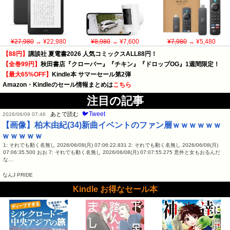
¥27,980
→ ¥22,980
¥8,980
→ ¥7,600
¥7,980
→ ¥5,480
【88円】
講談社 夏電書2026 人気コミックスALL88円！
【全巻99円】
秋田書店『クローバー』『チキン』『ドロップOG』1週間限定！
【最大65%OFF】
Kindle本 サマーセール第2弾
Amazon・Kindleのセール情報まとめは
こちら
注目の記事
🐦Tweet
あとで読む
2026/06/09 07:46
【画像】柏木由紀(34)新曲イベントのファン層ｗｗｗｗｗｗ
ｗｗｗｗｗ
1: それでも動く名無し 2026/06/08(月) 07:06:22.831 2: それでも動く名無し 2026/06/08(月)
07:06:35.500 おお 7: それでも動く名無し 2026/06/08(月) 07:07:55.275 意外と女もおるんだ
な…
なんJ PRIDE
Kindle お得なセール本