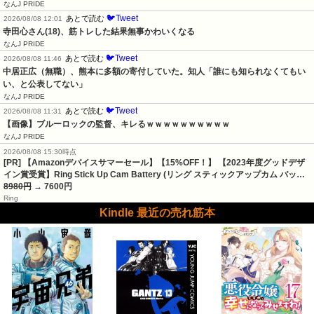
なんJ PRIDE
🐦Tweet
あとで読む
2026/08/08 12:01
寺田心さん(18)、筋トレした結果無事かわいくなる
なんJ PRIDE
🐦Tweet
あとで読む
2026/08/08 11:46
中居正広（無職）、熊本に多額の寄付していた。知人「誰にも知られなくてもい
い、と公表してない」
なんJ PRIDE
🐦Tweet
あとで読む
2026/08/08 11:31
【画像】ブルーロックの監督、キレるｗｗｗｗｗｗｗｗｗｗ
なんJ PRIDE
2026/08/08 15:30時点
[PR] 【Amazonデバイスサマーセール】【15%OFF！】 【2023年度グッドデザ
イン賞受賞】Ring Stick Up Cam Battery (リング スティックアップカム バッ…
8980円
→ 7600円
Ring
Kindle 最近の売れ筋本