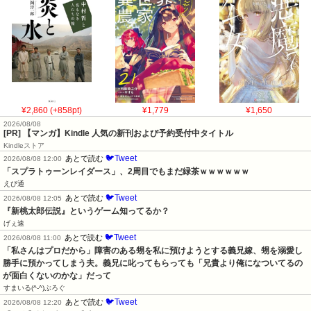
¥2,860 (+858pt)
¥1,779
¥1,650
2026/08/08
[PR] 【マンガ】Kindle 人気の新刊および予約受付中タイトル
Kindleストア
🐦Tweet
あとで読む
2026/08/08 12:00
「スプラトゥーンレイダース」、2周目でもまだ緑茶ｗｗｗｗｗｗ
えび通
🐦Tweet
あとで読む
2026/08/08 12:05
『新桃太郎伝説』というゲーム知ってるか？
げぇ速
🐦Tweet
あとで読む
2026/08/08 11:00
「私さんはプロだから」障害のある甥を私に預けようとする義兄嫁、甥を溺愛し
勝手に預かってしまう夫。義兄に叱ってもらっても「兄貴より俺になついてるの
が面白くないのかな」だって
すまいる(^-^)ぶろぐ
🐦Tweet
あとで読む
2026/08/08 12:20