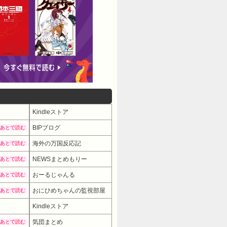
Kindleストア
BIPブログ
あとで読む
海外の万国反応記
あとで読む
NEWSまとめもりー
あとで読む
おーるじゃんる
あとで読む
おにひめちゃんの監視部屋
あとで読む
Kindleストア
気団まとめ
あとで読む