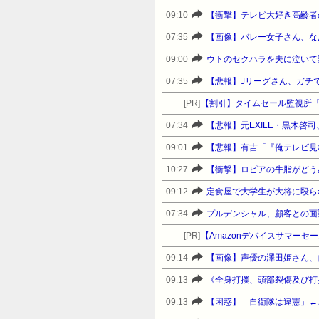
09:10
【衝撃】テレビ大好き高齢者
07:35
【画像】バレー女子さん、な
09:00
07:35
【悲報】Jリーグさん、ガチ
[PR]
【割引】タイムセール監視所『
07:34
09:01
10:27
【衝撃】ロピアの牛脂がどう
09:12
定食屋で大学生が大将に殴られ
07:34
プルデンシャル、顧客との面
[PR]
09:14
【画像】声優の澤田姫さん、
09:13
09:13
【困惑】「自衛隊は違憲」←