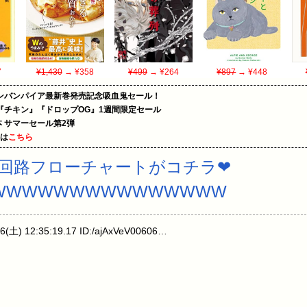
7
¥1,430
→ ¥358
¥499
→ ¥264
¥897
→ ¥448
ンバンパイア最新巻発売記念吸血鬼セール！
『チキン』『ドロップOG』1週間限定セール
le本 サマーセール第2弾
めは
こちら
回路フローチャートがコチラ❤
WWWWWWWWWWWWWWW
) 12:35:19.17 ID:/ajAxVeV00606…