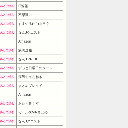
IT速報
あとで読む
不思議.net
あとで読む
すまいる(^-^)ぶろぐ
あとで読む
なんJクエスト
あとで読む
Amazon
筋肉速報
あとで読む
なんJ PRIDE
あとで読む
ずっと日曜日のターン
あとで読む
浮気ちゃんねる
あとで読む
まとめブレイド
あとで読む
Amazon
12980円
→ 9980円 
おたくみくす
あとで読む
ガールズVIPまとめ
あとで読む
なんJクエスト
あとで読む