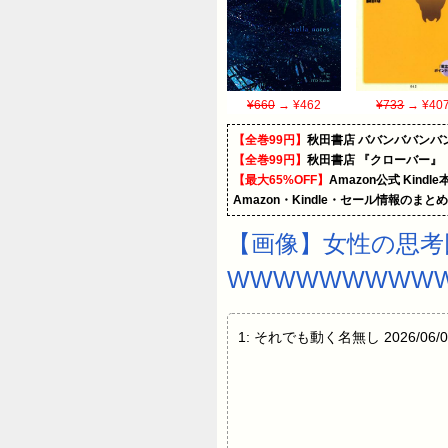
¥660
→ ¥462
¥733
→ ¥40
【全巻99円】
秋田書店 ババンババンバ
【全巻99円】
秋田書店 『クローバー』
【最大65%OFF】
Amazon公式 Kind
Amazon・Kindle・セール情報のまと
【画像】女性の思考
WWWWWWWWW
1: それでも動く名無し 2026/06/06(土