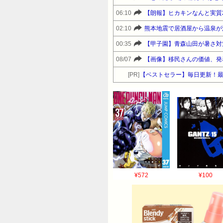
06:10
【朗報】ヒカキンなんと実質
02:10
熊本地震で居酒屋から温泉が
00:35
【甲子園】青森山田が暑さ対
08/07
【画像】移民さんの価値、発
[PR]
【ベストセラー】毎日更新！
¥572
¥100