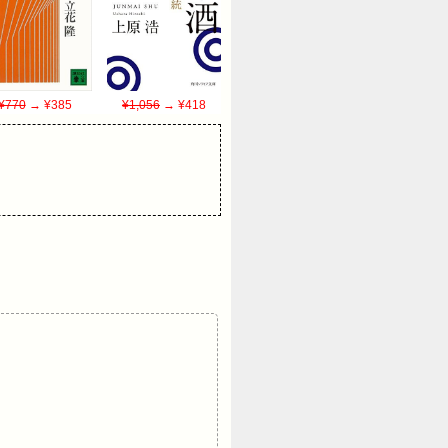
¥770
→ ¥385
¥1,056
→ ¥418