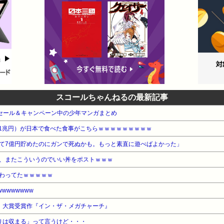
スコールちゃんねるの最新記事
e本 セール＆キャンペーン中の少年マンガまとめ
産31兆円）が日本で食べた食事がこちらｗｗｗｗｗｗｗｗｗ
て7億円貯めたのにガンで死ぬかも。もっと素直に遊べばよかった」
、またこういうのでいい丼をポストｗｗｗ
わってたｗｗｗｗｗ
wwwwwww
6」大賞受賞作『イン・ザ・メガチャーチ』
りは収まる」って言うけど・・・