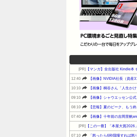
[PR]
【マンガ】全出版社 Kindl
12:40
【画像】NVIDIA社長（資
10:10
【画像】桐谷さん「人生かけ
09:10
【画像】シャウエッセン公式
08:10
【悲報】夏のピーク、もう終
07:40
【画像】十年前の吉岡里帆ww
[PR]
【この一冊】「本屋大賞202
07:10
「怒ったら6秒我慢すれば怒