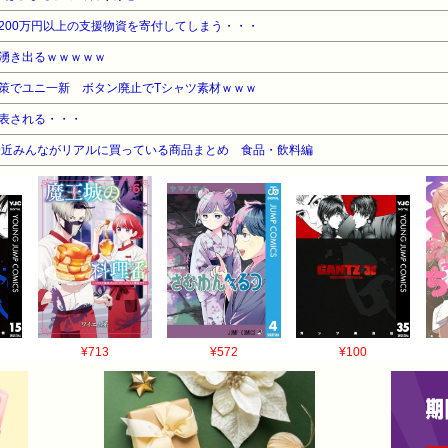
200万円以上の支援物資を寄付してしまう・・・
湧き出るｗｗｗｗｗ
策でユニ一新 ボタン廃止でTシャツ素材ｗｗｗ
表される・・・
最近みんながリアルに買っている商品まとめ 食品・飲料編
¥713
¥572
¥100