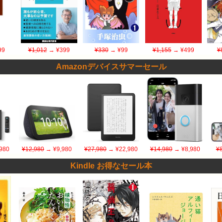
99
¥1,012
→ ¥399
¥330
→ ¥99
¥1,155
→ ¥499
¥
Amazonデバイスサマーセール
980
¥12,980
→ ¥9,980
¥27,980
→ ¥22,980
¥14,980
→ ¥8,980
¥
Kindle お得なセール本