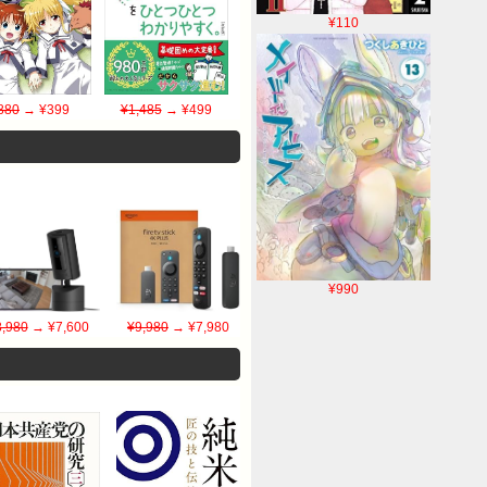
¥110
880
→ ¥399
¥1,485
→ ¥499
¥990
8,980
→ ¥7,600
¥9,980
→ ¥7,980