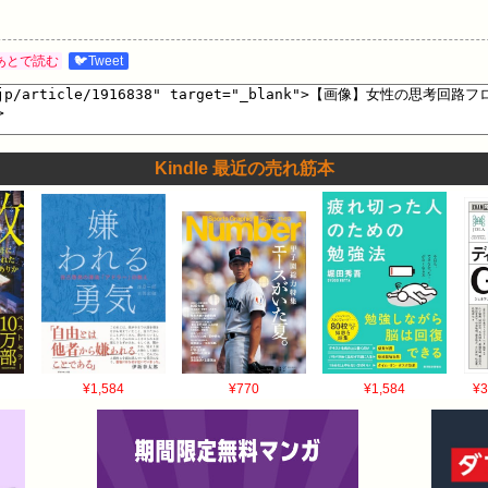
あとで読む
🐦Tweet
Kindle 最近の売れ筋本
¥1,584
¥770
¥1,584
¥3