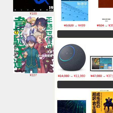
¥100
¥3,520
→ ¥499
¥924
→ ¥3
¥227
¥14,980
→ ¥11,980
¥47,980
→ ¥37,