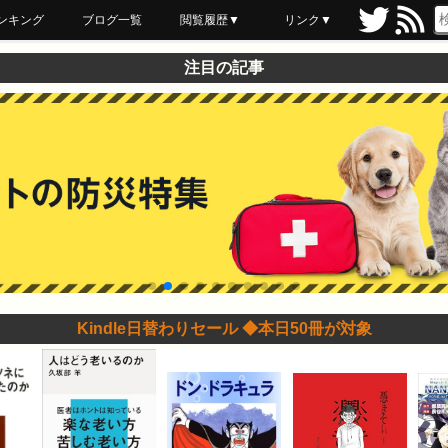
ンキング
ブログ一覧
閲覧履歴▼
リンク▼
ブックマーク
最近読んだ
あとで読む
ネットスーパー
飲食店舗用品
セール情報
注目の記事
Kindle日替わりセール ◆本日50冊が対象