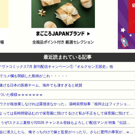
最近読まれている記事
 ノヴァコミックス7月 新刊配信キャンペーン①『オルクセン王国史』他
でコメ欄を閉鎖した動画がこれ・・・・・
遂げる日本の医療チーム、海外でも凄すぎると絶賛
づいた模様ｗｗｗｗｗｗｗ
【対談で激突】石破前総理「ウクが核放棄しなければ露侵攻なかった」 湯崎前県知事「核抑止はフィクション」
お産トラブルの後遺症で日によっては長時間寝込むので保育園に預けてるけど私が不正をして保育園に預けてると思い込んでいるママ達がうざったい
【最大50%OFF】ガンガン読もうぜ!スクエニ夏祭り!!2026 チャンネル登録もよろしく!配信マンガ 特集『伝説の男の娘配信者 たけお君!』他
【勘違い】バスケの役員飲み会に潜入したら、俺そっちのけで嫁と監督がべったり。さらに驚愕の事実が…ｗｗｗ