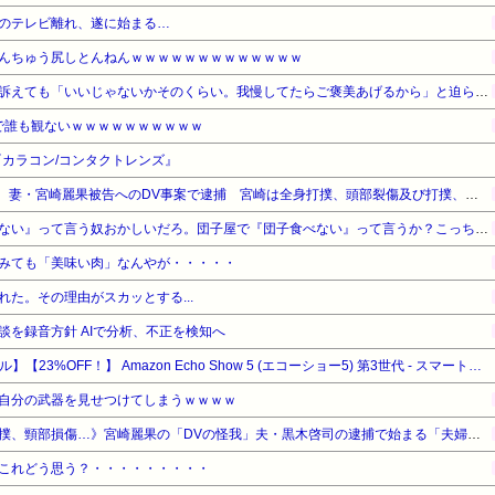
のテレビ離れ、遂に始まる…
んちゅう尻しとんねんｗｗｗｗｗｗｗｗｗｗｗｗｗ
ウトのセクハラを夫に泣いて訴えても「いいじゃないかそのくらい。我慢してたらご褒美あげるから」と迫られた。夫が気持ち悪くて悲鳴をあげたら「うるさい」とグーで殴られた
で誰も観ないｗｗｗｗｗｗｗｗｗｗ
カラコン/コンタクトレンズ』
【悲報】元EXILE・黒木啓司、妻・宮崎麗果被告へのDV事案で逮捕 宮崎は全身打撲、頭部裂傷及び打撲、頸部損傷の怪我
【悲報】有吉「『俺テレビ見ない』って言う奴おかしいだろ。団子屋で『団子食べない』って言うか？こっちは芸人だぞ」
みても「美味い肉」なんやが・・・・・
た。その理由がスカッとする...
談を録音方針 AIで分析、不正を検知へ
【Amazonデバイスサマーセール】【23%OFF！】 Amazon Echo Show 5 (エコーショー5) 第3世代 - スマートディスプレイ with Alexa、2メガピクセルカメラ付き、チャコール
自分の武器を見せつけてしまうｗｗｗｗ
《全身打撲、頭部裂傷及び打撲、頸部損傷…》宮崎麗果の「DVの怪我」夫・黒木啓司の逮捕で始まる「夫婦の闘争」
これどう思う？・・・・・・・・・