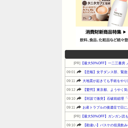
[PR]
【最大50%OFF】一二三書房
09:01
【悲報】女子ダンス部、緊急
09:11
大地震が起きても手術をやり
09:12
【驚愕】東京都、ようやく気
09:10
09:11
[PR]
09:10