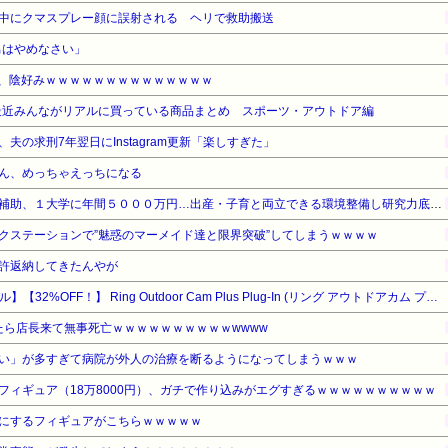
中にクマスプレー顔に誤射される ヘリで救助搬送
の男はやめなさい」
ん、陰好みｗｗｗｗｗｗｗｗｗｗｗｗｗｗ
最近みんながリアルに買っている商品まとめ スポーツ・アウトドア編
夫の求刑7年翌日にInstagram更新「楽しすぎた」
ん、めっちゃえっちになる
【文科省】女性研究者支援に補助、１大学に年間５０００万円…出産・子育と両立できる環境整備し研究力底上げ
クステーションで”魅惑のマーメイド達と限界突破”してしまうｗｗｗｗ
許返納してきたんやが
【Amazonデバイスサマーセール】【32%OFF！】 Ring Outdoor Cam Plus Plug-In (リング アウトドアカム プラス 電源アダプターモデル) | 24時間連続録画対応* のハイエンドモデル | 2K ビデオ 360万画素 高精細 | カメラ視野角対角160° | ナイトビジョン | Ring Home プラン30日間無料体験付き - ホワイト
したら店長来て無事死亡ｗｗｗｗｗｗｗｗｗｗwwww
い」が多すぎて病院が外人の治療を断るようになってしまうｗｗｗ
フィギュア（18万8000円）、ガチで作り込みがエグすぎるｗｗｗｗｗｗｗｗｗｗ
にするフィギュアがこちらｗｗｗｗｗ