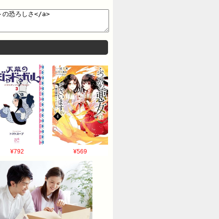
¥792
¥569