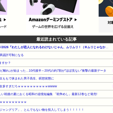
最近読まれている記事
【最大30%還元】集英社 夏デジ2026『わたしが恋人になれるわけないじゃん、ムリムリ！（※ムリじゃなかった!?）』他
承認許可制になる
ますか？
レビ離れ｣が始まった…10代後半～20代の約7割が"ほぼ見ない"衝撃の最新データ
太ももで挟まれた男子高生、瞑想状態に
女多すぎだろｗｗｗｗｗｗｗｗｗｗwwww
新しい戦後の夏におくる昭和の追憶短編集 「戦争めし」最新12巻など発売!
ｗｗｗｗｗｗｗｗｗ
ジャングリア」、とんでもない物を投入してしまう！！！！！