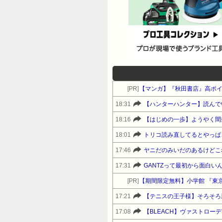
[PR]
【マンガ】『秋田書店』高ポ
18:31
【ハンターハンター】読んで
18:16
【はじめの一歩】ようやく間
18:01
トリコ読み直してるとやっぱ
17:46
ヤニだのみいだのあるけどこ
17:31
GANTZって最初から面白い
[PR]
【期間限定無料】小学館 『東京
17:21
【テニスの王子様】そろそろ
17:08
【BLEACH】ヴァストロー