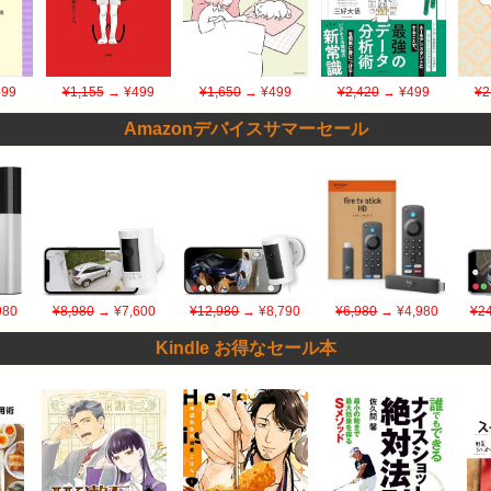
99
¥1,155
→ ¥499
¥1,650
→ ¥499
¥2,420
→ ¥499
¥2
Amazonデバイスサマーセール
980
¥8,980
→ ¥7,600
¥12,980
→ ¥8,790
¥6,980
→ ¥4,980
¥24
Kindle お得なセール本