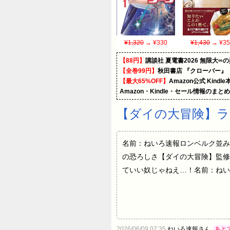
¥1,320
→ ¥330
¥1,430
→ ¥35
【88円】
講談社 夏電書2026 無限大∞
【全巻99円】
秋田書店 『クローバー』
【最大65%OFF】
Amazon公式 Kind
Amazon・Kindle・セール情報のまと
【ダイの大冒険】
名前：ねいろ速報ロンベルク並み
の恐ろしさ【ダイの大冒険】監修
ていい奴じゃねえ…！名前：ねい
2026/06/09 07:35
ねいろ速報さん
あと