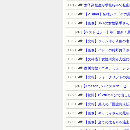
14:12
女子高校生が学校行事で登山
13:00
【VTuber】柘榴シロ「そ
13:09
【画像】JRAの女性騎手さ
[PR]
【ベストセラー】毎日更新！
13:32
【悲報】ジャンポケ斉藤の妻、
14:21
【画像】バレーの狩野舞子さ
13:00
13:00
西川貴教アニキ、ミュージッ
17:31
【悲報】フォークリフトの免
[PR]
17:25
【驚愕】ﾋﾟﾝｻﾛで５分で出
13:31
【悲報】外人の「医療費未払
17:55
【画像】キャミィさんの最新
17:06
【画像】全ての太ももを過去