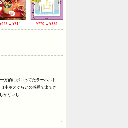
¥628
→ ¥314
¥770
→ ¥385
一方的にボコってたラーハルト
 1中ボスぐらいの感覚で出てき
力しかないし……