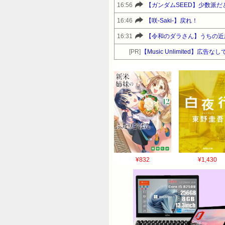
16:56
【ガンダムSEED】少数派
16:46
【咲-Saki-】戻れ！
16:31
【令和のダラさん】うちの近
[PR]
【Music Unlimited】広
¥832
¥1,430