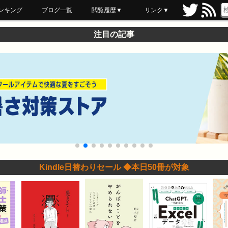
ンキング
ブログ一覧
閲覧履歴▼
リンク▼
ブックマーク
最近読んだ
あとで読む
ネットスーパー
飲食店舗用品
セール情報
注目の記事
Kindle日替わりセール ◆本日50冊が対象