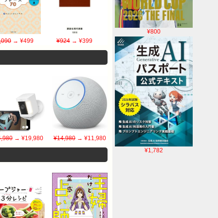
¥800
,090
→ ¥499
¥924
→ ¥399
,980
→ ¥19,980
¥14,980
→ ¥11,980
¥1,782