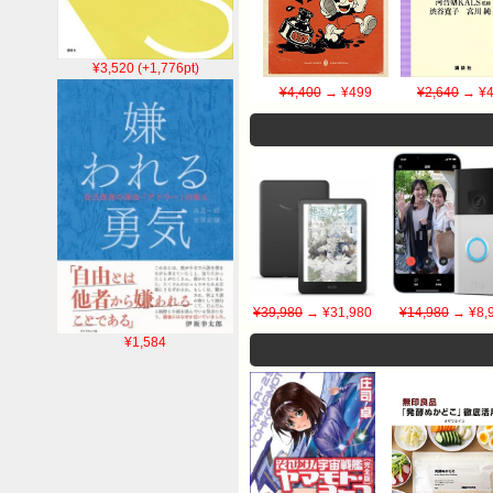
¥3,520 (+1,776pt)
¥4,400
→ ¥499
¥2,640
→ ¥4
¥39,980
→ ¥31,980
¥14,980
→ ¥8,
¥1,584