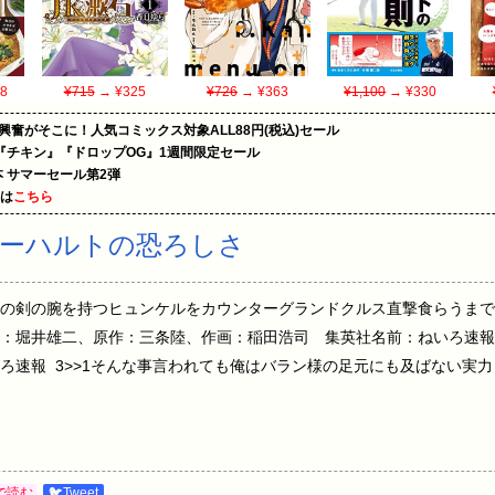
8
¥715
→ ¥325
¥726
→ ¥363
¥1,100
→ ¥330
の興奮がそこに！人気コミックス対象ALL88円(税込)セール
『チキン』『ドロップOG』1週間限定セール
le本 サマーセール第2弾
めは
こちら
ラーハルトの恐ろしさ
の剣の腕を持つヒュンケルをカウンターグランドクルス直撃食らうまで
：堀井雄二、原作：三条陸、作画：稲田浩司 集英社名前：ねいろ速報
ろ速報 3>>1そんな事言われても俺はバラン様の足元にも及ばない実
で読む
🐦Tweet