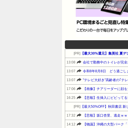
[PR]
13:08
会社で勤務中のトイレが完全
13:07
令和8年8月8日 どう過ごし
13:07
"テレビ大好き"高齢者の｢テ
17:06
【画像】チアリーダーに顔を
16:25
【悲報】生挿入にビビってる
[PR]
【最大50%OFF】秋田書店 
17:32
【悲報】坂口杏里、逃走ｗｗ
14:12
【物議】沖縄の大型パーク「