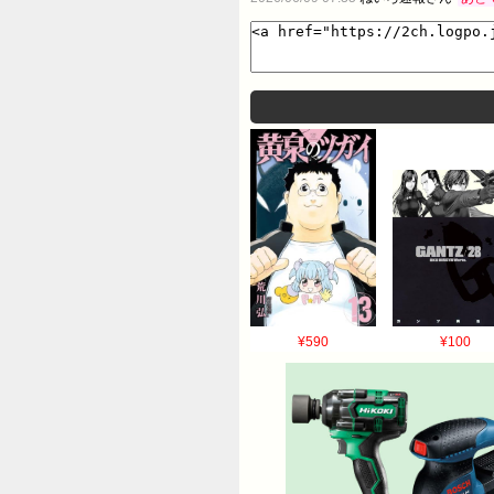
¥590
¥100