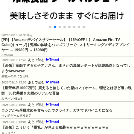
2026/08/10 20:30時点
[PR] 【Amazonデバイスサマーセール】【15%OFF！】 Amazon Fire TV
Cube(キューブ) | 究極の体験をハンズフリーで | ストリーミングメディアプレイ
ヤー …
19980円
→ 16980円
Amazon
🐦Tweet
あとで読む
2026/08/10 17:40
【画像】童顔すぎる女子アナさん、まさかの温泉レポートが話題騒然となってし
まうwwwwww
芸能人の気になる噂
🐦Tweet
あとで読む
2026/08/10 15:00
【世帯年収1000万円】買えると信じていた都内マイホーム、理想とはほど遠い現
実　30代共働き夫婦のリアルな葛藤
みそパンNEWS
🐦Tweet
あとで読む
2026/08/10 15:00
ロシアから兵糧攻めを食らったウクライナ、ガチでヤバイことになる
オレ的ゲーム速報＠刃
🐦Tweet
あとで読む
2026/08/10 16:06
【画像】こういう『横乳』が見える服装ｗｗｗｗｗｗｗｗｗｗｗｗ
まにゅそく