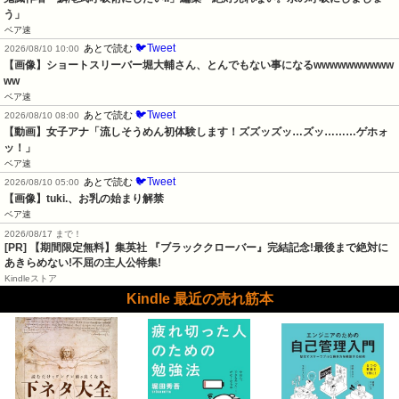
う」
ベア速
🐦Tweet
あとで読む
2026/08/10 10:00
【画像】ショートスリーバー堀大輔さん、とんでもない事になるwwwwwwwwww
ww
ベア速
🐦Tweet
あとで読む
2026/08/10 08:00
【動画】女子アナ「流しそうめん初体験します！ズズッズッ…ズッ………ゲホォ
ッ！」
ベア速
🐦Tweet
あとで読む
2026/08/10 05:00
【画像】tuki.、お乳の始まり解禁
ベア速
2026/08/17 まで！
[PR] 【期間限定無料】集英社 『ブラッククローバー』完結記念!最後まで絶対に
あきらめない!不屈の主人公特集!
Kindleストア
Kindle 最近の売れ筋本