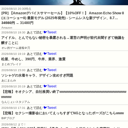
2026/08/10 20:30時点
[PR] 【Amazonデバイスサマーセール】【10%OFF！】 Amazon Echo Show 8
(エコーショー8) 最新モデル (2025年発売) - シームレスな新デザイン、8.7…
34980円
→ 31480円
Amazon
🐦Tweet
あとで読む
2026/08/10 19:30
アイドル、とんでもない秘密を暴露される→運営の声明が前代未聞すぎて物議を
醸すことに
オレ的ゲーム速報＠刃
🐦Tweet
あとで読む
2026/08/10 19:19
松屋、牛めし、390円、牛丼、業界、激震
まとめブレイド
🐦Tweet
あとで読む
2026/08/10 15:00
ソシャゲの水着キャラ、デザイン攻めすぎ問題
あにまんch
🐦Tweet
あとで読む
2026/08/10 20:19
【悲報】キオクシア、自社株買い終了wwwwwwwwwwwwwwwwwwwwwwwwww
wwww
なんじぇいスタジアム
🐦Tweet
あとで読む
2026/08/10 17:31
【悲報】セクシー撮影会においてえっちすぎてNGとなったポーズがこちらwww
BIPブログ
2026/08/12 まで！