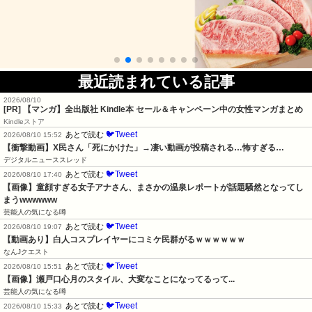
最近読まれている記事
2026/08/10
[PR] 【マンガ】全出版社 Kindle本 セール＆キャンペーン中の女性マンガまとめ
Kindleストア
🐦Tweet
あとで読む
2026/08/10 15:52
【衝撃動画】X民さん「死にかけた」→凄い動画が投稿される…怖すぎる…
デジタルニューススレッド
🐦Tweet
あとで読む
2026/08/10 17:40
【画像】童顔すぎる女子アナさん、まさかの温泉レポートが話題騒然となってし
まうwwwwww
芸能人の気になる噂
🐦Tweet
あとで読む
2026/08/10 19:07
【動画あり】白人コスプレイヤーにコミケ民群がるｗｗｗｗｗｗ
なんJクエスト
🐦Tweet
あとで読む
2026/08/10 15:51
【画像】瀬戸口心月のスタイル、大変なことになってるって...
芸能人の気になる噂
🐦Tweet
あとで読む
2026/08/10 15:33