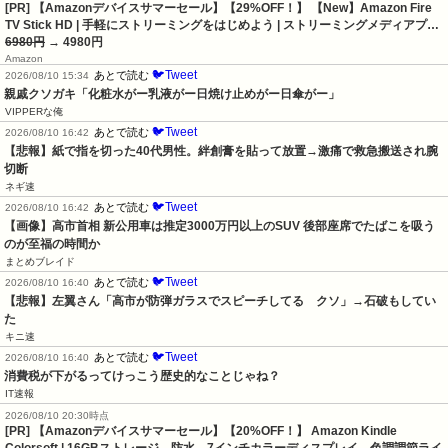
[PR] 【Amazonデバイスサマーセール】【29%OFF！】 【New】Amazon Fire
TV Stick HD | 手軽にストリーミングをはじめよう | ストリーミングメディアプ…
6980円
→ 4980円
Amazon
🐦Tweet
あとで読む
2026/08/10 15:34
親戚クソガキ「化粧水がー乳液がー日焼け止めがー日傘がー」
VIPPERな俺
🐦Tweet
あとで読む
2026/08/10 16:42
【悲報】紙で指を切った40代男性。絆創膏を貼って放置→激痛で救急搬送され腕
切断
ネギ速
🐦Tweet
あとで読む
2026/08/10 16:42
【画像】高市首相 新公用車は推定3000万円以上のSUV 後部座席でたばこを吸う
のが至福の時間か
まとめブレイド
🐦Tweet
あとで読む
2026/08/10 16:40
【悲報】左翼さん「高市が防弾ガラスでスピーチしてる　クソ」→石破もしてい
た
キニ速
🐦Tweet
あとで読む
2026/08/10 16:40
消費税が下がるってけっこう歴史的なことじゃね？
IT速報
2026/08/10 20:30時点
[PR] 【Amazonデバイスサマーセール】【20%OFF！】 Amazon Kindle