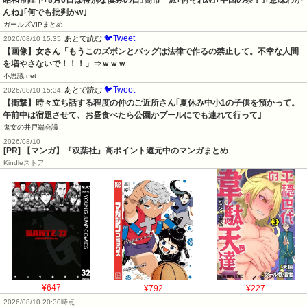
んね｣｢何でも批判かw｣
ガールズVIPまとめ
🐦Tweet
あとで読む
2026/08/10 15:35
【画像】女さん「もうこのズボンとバッグは法律で作るの禁止して。不幸な人間
を増やさないで！！！」⇒ｗｗｗ
不思議.net
🐦Tweet
あとで読む
2026/08/10 15:34
【衝撃】時々立ち話する程度の仲のご近所さん｢夏休み中小1の子供を預かって。
午前中は宿題させて、お昼食べたら公園かプールにでも連れて行って｣
鬼女の井戸端会議
2026/08/10
[PR] 【マンガ】『双葉社』高ポイント還元中のマンガまとめ
Kindleストア
¥647
¥792
¥227
2026/08/10 20:30時点