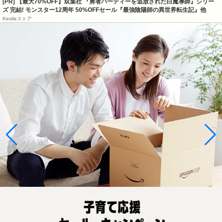
[PR] 【最大70%OFF】双葉社 『勇者パーティーを追放された白魔導師』シリー
ズ 完結! モンスター12周年 50%OFFセール『最強陰陽師の異世界転生記』他
Kindleストア