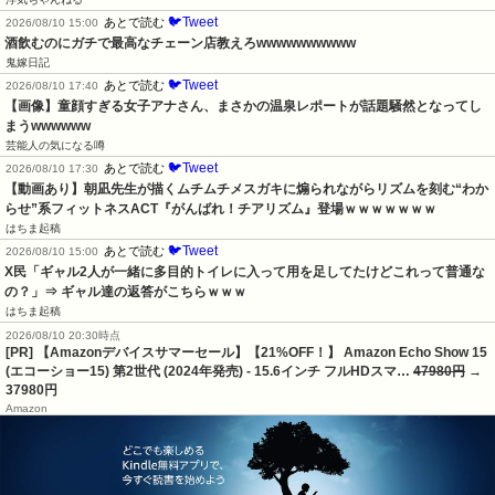
🐦Tweet
あとで読む
2026/08/10 15:00
酒飲むのにガチで最高なチェーン店教えろwwwwwwwwww
鬼嫁日記
🐦Tweet
あとで読む
2026/08/10 17:40
【画像】童顔すぎる女子アナさん、まさかの温泉レポートが話題騒然となってし
まうwwwwww
芸能人の気になる噂
🐦Tweet
あとで読む
2026/08/10 17:30
【動画あり】朝凪先生が描くムチムチメスガキに煽られながらリズムを刻む“わか
らせ”系フィットネスACT『がんばれ！チアリズム』登場ｗｗｗｗｗｗｗ
はちま起稿
🐦Tweet
あとで読む
2026/08/10 15:00
X民「ギャル2人が一緒に多目的トイレに入って用を足してたけどこれって普通な
の？」⇒ ギャル達の返答がこちらｗｗｗ
はちま起稿
2026/08/10 20:30時点
[PR] 【Amazonデバイスサマーセール】【21%OFF！】 Amazon Echo Show 15
(エコーショー15) 第2世代 (2024年発売) - 15.6インチ フルHDスマ…
47980円
→
37980円
Amazon