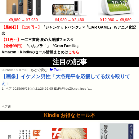
¥9,980
→ ¥7,980
¥4,980
→ ¥3,460
¥12,980
→ ¥9,980
【最終日】【110円～】
『ジャンケットバンク』×『LIAR GAME』 Wアニメ化記
念
【11円～】
一二三書房 夏の大感謝フェスタ
【全巻99円】
『いんブラ！』『Gran Familia』
Amazon・Kindleのセール情報まとめは
こちら
注目の記事
🐦Tweet
あとで読む
2026/06/09 07:30
【画像】イケメン男性「大谷翔平を応援してる奴を殴りて
ぇ」
1: ベア 2025/06/28(土) 21:26:26.95 ID:FhF4f/oZ0.net .jpeg ';…
ベア速
Kindle お得なセール本