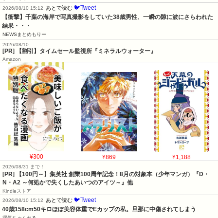
🐦Tweet
あとで読む
2026/08/10 15:12
【衝撃】千葉の海岸で写真撮影をしていた38歳男性、一瞬の隙に波にさらわれた
結果・・・
NEWSまとめもりー
2026/08/10
[PR] 【割引】タイムセール監視所『ミネラルウォーター』
Amazon
¥300
¥869
¥1,188
2026/08/31 まで！
[PR]
【100円～】集英社 創業100周年記念！8月の対象本（少年マンガ）『D・
N・A2 ～何処かで失くしたあいつのアイツ～』他
Kindleストア
🐦Tweet
あとで読む
2026/08/10 15:12
40歳158cm50キロほぼ美容体重でEカップの私。旦那に中傷されてしまう
浮気ちゃんねる