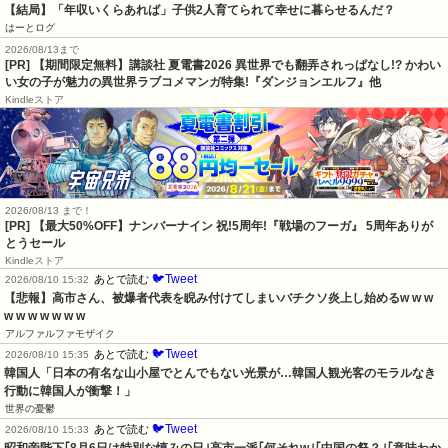
【結局】「年収いくらあれば」子供2人育てられて幸せに暮らせるんだ？
はーとログ
2026/08/13まで
[PR] 【期間限定無料】講談社 夏電書2026 異世界でも翻弄されっぱなし!? かわい
い女の子が魅力の異世界ラブコメマンガ特集!『ダンジョンエルフ』他
Kindleストア
2026/08/13 まで！
[PR] 【最大50%OFF】ナンバーナイン 祝!5周年!『戦場のフーガ』 5周年ありが
とうセール
Kindleストア
🐦Tweet
あとで読む
2026/08/10 15:32
【悲報】高市さん、被爆者代表を睨み付けてしまいバチクソ炎上し始めるw w w 
w w w w w w w
アルファルファモザイク
🐦Tweet
あとで読む
2026/08/10 15:35
韓国人「日本の有名な山小屋でとんでもない光景が…韓国人観光客のモラルなき
行動に韓国人が衝撃！」
世界の憂鬱
🐦Tweet
あとで読む
2026/08/10 15:33
昭和帝陛下｢8月6日は特別な慎みの日｣高市一派｢何それw｣｢中国の祭？｣｢意味わか