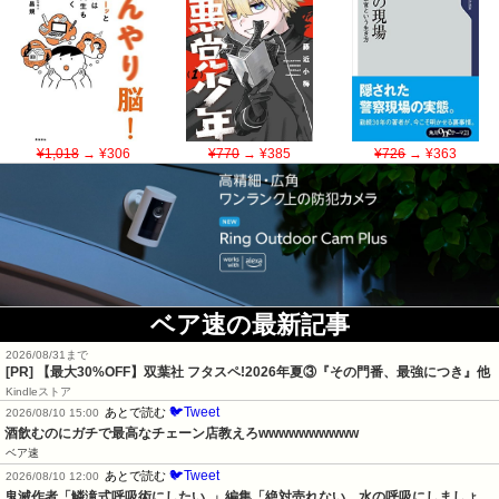
¥1,018
→ ¥306
¥770
→ ¥385
¥726
→ ¥363
ベア速の最新記事
2026/08/31まで
[PR] 【最大30%OFF】双葉社 フタスペ!2026年夏③『その門番、最強につき』他
Kindleストア
🐦Tweet
あとで読む
2026/08/10 15:00
酒飲むのにガチで最高なチェーン店教えろwwwwwwwwww
ベア速
🐦Tweet
あとで読む
2026/08/10 12:00
鬼滅作者「鱗滝式呼吸術にしたい..」編集「絶対売れない。水の呼吸にしましょ