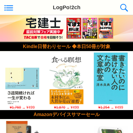
LogPo!2ch
Kindle日替わりセール ◆本日50冊が対象
¥1,760
→ ¥499
¥1,870
→ ¥499
¥1,254
→ ¥499
Amazonデバイスサマーセール