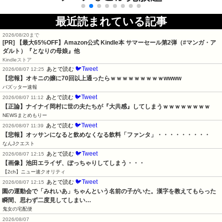
最近読まれている記事
2026/08/20まで
[PR]
【最大65%OFF】Amazon公式 Kindle本 サマーセール第2弾（#マンガ・ア
ダルト）『となりの母娘』他
Kindleストア
🐦Tweet
あとで読む
2026/08/07 12:25
【悲報】オキニの嬢に70回以上通ったらｗｗｗｗｗｗｗｗｗwwww
バズッター速報
🐦Tweet
あとで読む
2026/08/07 11:12
【正論】ナイナイ岡村に世の夫たちが『大共感』してしまうｗｗｗｗｗｗｗｗ
NEWSまとめもりー
🐦Tweet
あとで読む
2026/08/07 11:39
【悲報】オッサンになると飲めなくなる飲料「ファンタ」・・・・・・・・・
なんJクエスト
🐦Tweet
あとで読む
2026/08/07 12:15
【画像】池田エライザ、ぽっちゃりしてしまう・・・
【2ch】ニュー速クオリティ
🐦Tweet
あとで読む
2026/08/07 12:15
園の運動会で「みれいあ」ちゃんという名前の子がいた。漢字を教えてもらった
瞬間、思わず二度見してしまい…
鬼女の宅配便
2026/08/07