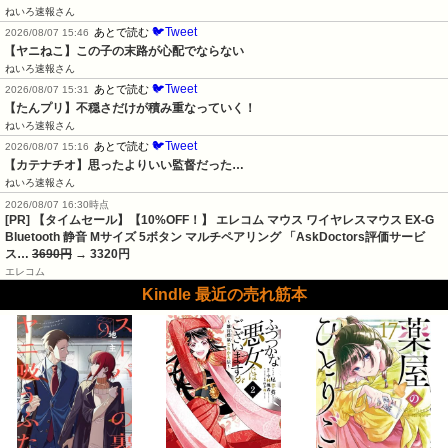
ねいろ速報さん
🐦Tweet
あとで読む
2026/08/07 15:46
【ヤニねこ】この子の末路が心配でならない
ねいろ速報さん
🐦Tweet
あとで読む
2026/08/07 15:31
【たんプリ】不穏さだけが積み重なっていく！
ねいろ速報さん
🐦Tweet
あとで読む
2026/08/07 15:16
【カテナチオ】思ったよりいい監督だった…
ねいろ速報さん
2026/08/07 16:30時点
[PR] 【タイムセール】【10%OFF！】 エレコム マウス ワイヤレスマウス EX-G
Bluetooth 静音 Mサイズ 5ボタン マルチペアリング 「AskDoctors評価サービ
ス…
3690円
→ 3320円
エレコム
Kindle 最近の売れ筋本