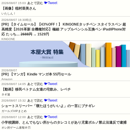
🐦Tweet
あとで読む
2026/08/07 15:03
【画像】稲村亜美さん
いたしん！
2026/08/07 16:30時点
[PR] 【タイムセール】【43%OFF！】 KINGONEタッチペン スタイラスペン 超
高精度【2026革新 全機種対応】極細 アップルペンシル互換ペン iPad/iPhone対
応 たっち…
2688円
→ 1529円
KINGONE
2026/08/07
[PR] 【マンガ】Kindle マンガ本 55円セール
Amazon
🐦Tweet
あとで読む
2026/08/07 14:05
【動画】移民ベトナム女達の宅飲み、レベチ
ネギ速
🐦Tweet
あとで読む
2026/08/07 15:32
ショートスリーパー「寝たほうがいいよ」の一言にブチギレ
ガールズVIPまとめ
🐦Tweet
あとで読む
2026/08/07 12:00
小学校講師、とんでもない所からのタレコミがあり児童ポルノ禁止法違反で逮捕
オレ的ゲーム速報＠刃