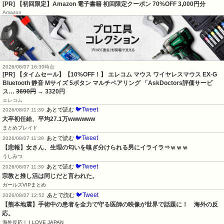
[PR] 【初回限定】Amazon 電子書籍 初回限定クーポン 70%OFF 3,000円分
Amazon
2026/08/07 16:30時点
[PR] 【タイムセール】【10%OFF！】 エレコム マウス ワイヤレスマウス EX-G
Bluetooth 静音 Mサイズ 5ボタン マルチペアリング 「AskDoctors評価サービ
ス…
3690円
→ 3320円
エレコム
🐦Tweet
あとで読む
2026/08/07 11:39
大卒初任給、平均27.1万wwwwww
まとめブレイド
🐦Tweet
あとで読む
2026/08/07 11:39
【悲報】女さん、生理の匂いを嗅ぎ分けられる男にイライラ⇒ｗｗｗ
うしみつ
🐦Tweet
あとで読む
2026/08/07 11:39
宗教と推し活は同じだと言われた。
ガールズVIPまとめ
🐦Tweet
あとで読む
2026/08/07 12:52
【熊本地震】手術中の患者を全力で守る医師の映像が世界で話題に！　海外の反
応。
海外反応！ I LOVE JAPAN