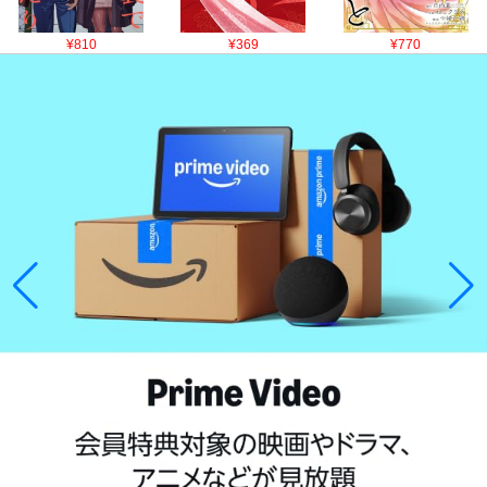
¥810
¥369
¥770