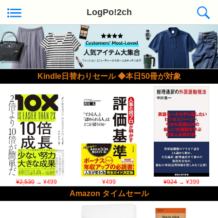
LogPo!2ch
Kindle日替わりセール ◆本日50冊が対象
¥2,530
→ ¥499
¥499
¥924
→ ¥399
Amazon タイムセール