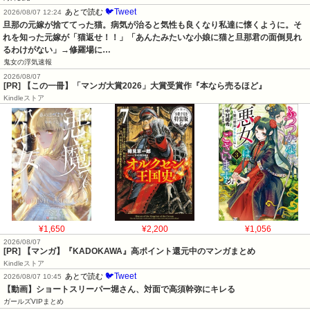
🐦Tweet
あとで読む
2026/08/07 12:24
旦那の元嫁が捨ててった猫。病気が治ると気性も良くなり私達に懐くように。そ
れを知った元嫁が「猫返せ！！」「あんたみたいな小娘に猫と旦那君の面倒見れ
るわけがない」→修羅場に…
鬼女の浮気速報
2026/08/07
[PR] 【この一冊】「マンガ大賞2026」大賞受賞作『本なら売るほど』
Kindleストア
¥1,650
¥2,200
¥1,056
2026/08/07
[PR] 【マンガ】『KADOKAWA』高ポイント還元中のマンガまとめ
Kindleストア
🐦Tweet
あとで読む
2026/08/07 10:45
【動画】ショートスリーパー堀さん、対面で高須幹弥にキレる
ガールズVIPまとめ