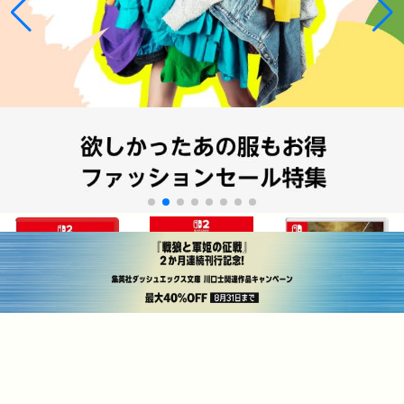
¥6,155
¥7,767
¥5,667