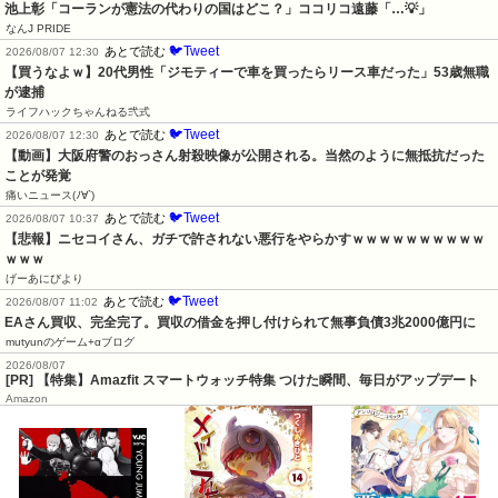
池上彰「コーランが憲法の代わりの国はどこ？」ココリコ遠藤「…💡」
なんJ PRIDE
🐦Tweet
あとで読む
2026/08/07 12:30
【買うなよｗ】20代男性「ジモティーで車を買ったらリース車だった」53歳無職
が逮捕
ライフハックちゃんねる弐式
🐦Tweet
あとで読む
2026/08/07 12:30
【動画】大阪府警のおっさん射殺映像が公開される。当然のように無抵抗だった
ことが発覚
痛いニュース(ﾉ∀`)
🐦Tweet
あとで読む
2026/08/07 10:37
【悲報】ニセコイさん、ガチで許されない悪行をやらかすｗｗｗｗｗｗｗｗｗｗ
ｗｗｗ
げーあにびより
🐦Tweet
あとで読む
2026/08/07 11:02
EAさん買収、完全完了。買収の借金を押し付けられて無事負債3兆2000億円に
mutyunのゲーム+αブログ
2026/08/07
[PR] 【特集】Amazfit スマートウォッチ特集 つけた瞬間、毎日がアップデート
Amazon