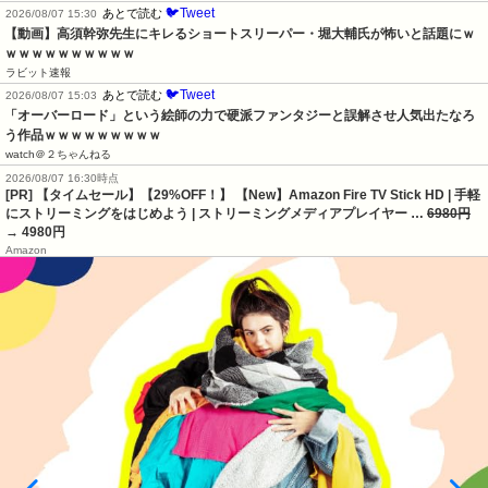
🐦Tweet
あとで読む
2026/08/07 15:30
【動画】高須幹弥先生にキレるショートスリーパー・堀大輔氏が怖いと話題にｗ
ｗｗｗｗｗｗｗｗｗｗ
ラビット速報
🐦Tweet
あとで読む
2026/08/07 15:03
「オーバーロード」という絵師の力で硬派ファンタジーと誤解させ人気出たなろ
う作品ｗｗｗｗｗｗｗｗｗ
watch＠２ちゃんねる
2026/08/07 16:30時点
[PR] 【タイムセール】【29%OFF！】 【New】Amazon Fire TV Stick HD | 手軽
にストリーミングをはじめよう | ストリーミングメディアプレイヤー …
6980円
→ 4980円
Amazon