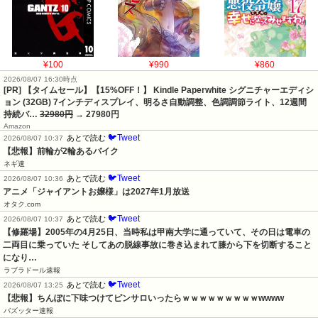
¥100
¥990
¥860
2026/08/07 16:30時点
[PR] 【タイムセール】【15%OFF！】 Kindle Paperwhite シグニチャーエディシ
ョン (32GB) 7インチディスプレイ、明るさ自動調整、色調調節ライト、12週間
持続バ…
32980円
→ 27980円
Amazon
🐦Tweet
あとで読む
2026/08/07 10:37
【悲報】前輪が2輪あるバイク
ネギ速
🐦Tweet
あとで読む
2026/08/07 10:36
アニメ「ジャイアントお嬢様」は2027年1月放送
オタク.com
🐦Tweet
あとで読む
2026/08/07 10:37
【修羅場】2005年の4月25日、当時私は甲南大学に通っていて、その日は電車の
二両目に乗っていた そしてあの脱線事故に巻き込まれて膝から下を切断すること
になり…
ラブラドール速報
🐦Tweet
あとで読む
2026/08/07 13:25
【悲報】ちんぽに下味つけてピンサロいったらｗｗｗｗｗｗｗｗｗwwww
バズッター速報