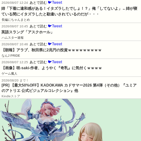
🐦Tweet
あとで読む
2026/08/07 12:24
姉「下着に違和感がある！イタズラしたでしょ！？」俺「してないよ」←姉が寝
ている間にイタズラしたと勘違いされているのだが・・・
長編にちゃんまとめ
🐦Tweet
あとで読む
2026/08/07 10:45
英語スラング「アスクホール」
ハムスター速報
🐦Tweet
あとで読む
2026/08/07 10:46
【朗報】アラブ、秋田県に2兆円の投資ｗｗｗｗｗｗｗｗｗ
なんJ PRIDE
🐦Tweet
あとで読む
2026/08/07 12:25
【画像】咲-saki-作者、ようやく『奇乳』に気付くｗｗｗｗ
ゲーム魔人
2026/08/20 まで！
[PR]
【最大50%OFF】KADOKAWA カドサマー2026 第4弾（その他）『ユミア
のアトリエ 公式ビジュアルコレクション』他
Kindleストア