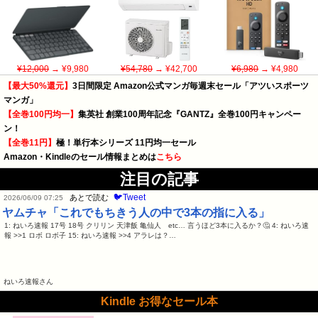
¥12,000
→ ¥9,980
¥54,780
→ ¥42,700
¥6,980
→ ¥4,980
【最大50%還元】
3日間限定 Amazon公式マンガ毎週末セール「アツいスポーツ
マンガ」
【全巻100円均一】
集英社 創業100周年記念『GANTZ』全巻100円キャンペー
ン！
【全巻11円】
極！単行本シリーズ 11円均一セール
Amazon・Kindleのセール情報まとめは
こちら
注目の記事
🐦Tweet
あとで読む
2026/06/09 07:25
ヤムチャ「これでもちきう人の中で3本の指に入る」
1: ねいろ速報 17号 18号 クリリン 天津飯 亀仙人 etc… 言うほど3本に入るか？🤔 4: ねいろ速
報 >>1 ロボ ロボ子 15: ねいろ速報 >>4 アラレは？…
ねいろ速報さん
Kindle お得なセール本