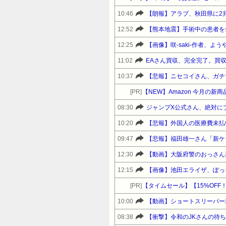
10:46
【朗報】アラブ、秋田県に2
12:52
【熊本地震】手術中の患者を
12:25
【画像】咲-saki-作者、
11:02
EAさん買収、完全完了。買収
10:37
【悲報】ニセコイさん、ガチ
[PR]
【NEW】Amazon 今月の新
08:30
ジャンプX公式さん、絶対に
10:20
【悲報】外国人の医療費未払
09:47
12:30
【動画】大阪府警のおっさん
12:15
【画像】池田エライザ、ぽっ
[PR]
10:00
08:38
【衝撃】令和のJKさんの待