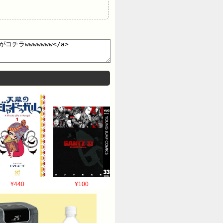
¥440
¥100