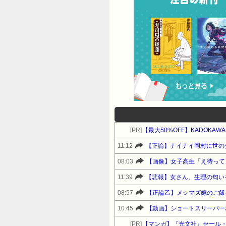
[PR]
11:12
【正論】ナイナイ岡村に世の
08:03
【画像】女子高生「え待って
11:39
【悲報】女さん、生理の匂い
08:57
【正論乙】メシマズ嫁のご飯
10:45
【動画】ショートスリーパー
[PR]
【マンガ】『光文社』セール