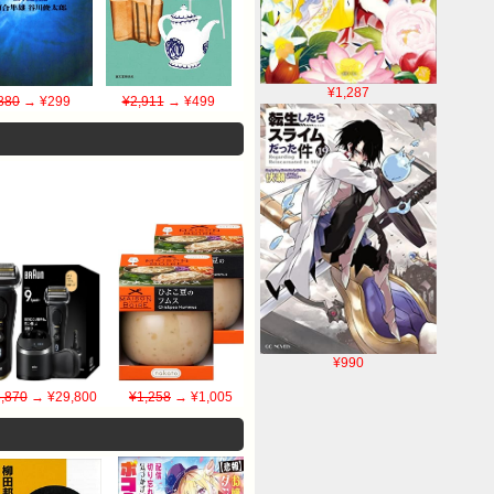
¥1,287
880
→ ¥299
¥2,911
→ ¥499
¥990
,870
→ ¥29,800
¥1,258
→ ¥1,005