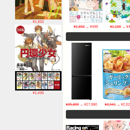
¥1,833
¥1,650
→ ¥499
¥1,100
→ ¥4
¥1,430
¥35,800
→ ¥27,980
¥2,541
→ ¥2,0