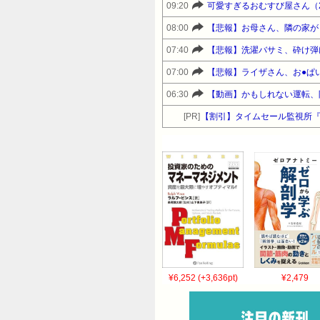
09:20
可愛すぎるおむすび屋さん（
08:00
【悲報】お母さん、隣の家が
07:40
【悲報】洗濯バサミ、砕け弾
07:00
【悲報】ライザさん、お●ぱ
06:30
【動画】かもしれない運転、
[PR]
【割引】タイムセール監視所
¥6,252 (+3,636pt)
¥2,479