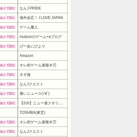
なんJ PRIDE
あとで読む
海外反応！ I LOVE JAPAN
あとで読む
ゲーム魔人
あとで読む
mutyunのゲーム+αブログ
あとで読む
げーあにびより
あとで読む
Amazon
オレ的ゲーム速報＠刃
あとで読む
ネギ速
あとで読む
なんJクエスト
あとで読む
痛いニュース(ﾉ∀`)
あとで読む
【2ch】ニュー速クオリティ
あとで読む
TOSHIBA(東芝)
4080
オレ的ゲーム速報＠刃
あとで読む
なんJクエスト
あとで読む