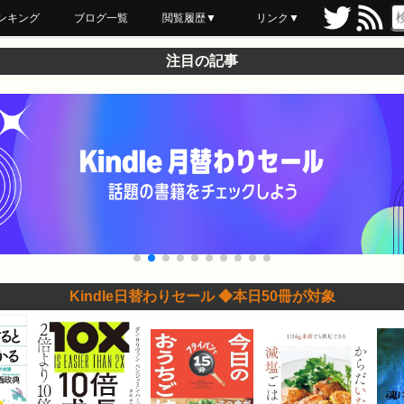
ンキング
ブログ一覧
閲覧履歴▼
リンク▼
ブックマーク
最近読んだ
あとで読む
ネットスーパー
飲食店舗用品
セール情報
注目の記事
Kindle日替わりセール ◆本日50冊が対象