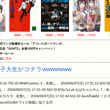
0
¥660
→ ¥300
¥935
→ ¥468
¥935
→ ¥440
on公式マンガ毎週末セール「アツいスポーツマンガ」
年記念『GANTZ』全巻100円キャンペーン！
円均一セール
めは
こちら
女子大生がコチラwwwwwww
0:16.755 ID:R6WCaxHnu 3：名無し： 2026/06/07(日) 17:01:12.60
6/06/07(日) 17:01:49.563 ID:8YIp7oLzk おばちゃんやん 7：名無
7 40超えやろ 9：名無し： 2026/06/07(日) 17:02:44.616 ID:3evUEak
45 ID:6erz5OcMA ワイの母親に似てる🥺…