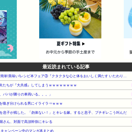
最近読まれている記事
【最大50%OFF】KADOKAWA 簡単!美味い!レシピ本フェア③『クタクタな心と体をおいしく満たす いたわりごはん』他
夫たちが『大共感』してしまうｗｗｗｗｗｗｗｗ
、パパが隣りの車両いる。。。」
を嗅ぎ分けられる男にイライラ⇒ｗｗｗ
を息子が残した。「勿体ない！」とキレる嫁。すると息子、ブチギレこう叫んだ
堀さん、対面で高須幹弥にキレる
・キャンペーン中のマンガ本まとめ