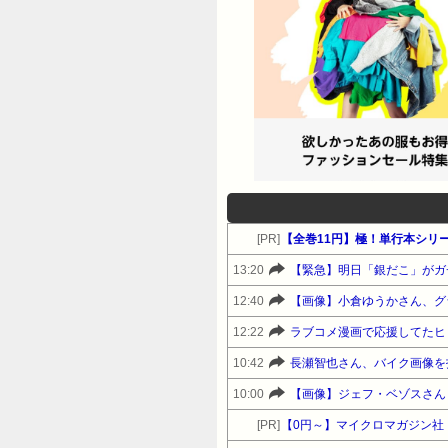
[PR]
【全巻11円】極！単行本シリ
13:20
【緊急】明日「銀だこ」がガチに
12:40
【画像】小倉ゆうかさん、グ
12:22
ラブコメ漫画で応援してたヒ
10:42
長瀬智也さん、バイク画像を
10:00
【画像】ジェフ・ベゾスさん（
[PR]
【0円～】マイクロマガジン社