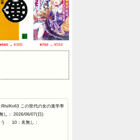
¥660
→ ¥300
¥792
→ ¥554
3 ID:Rhi/Knfi3 この世代の女の進学率
し： 2026/06/07(日)
8d くさそう 10：名無し：