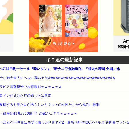
キニ速の最新記事
ーズ 11円均一セール『喰いタン』『新ナニワ金融道R』『将太の寿司 全国』他
過去最大レベルに混みそうwwwwwwwwwwwwwwwwwwwwwwwwww
ラビア電撃復帰で水着撮影ｗｗｗｗｗｗ
ロインが負けた時の悲しさは異常
投稿するも見た目が汚らしいとネットの女性たちから批判…謝罪
資産約43兆7700億円）の嫁がコチラｗｗｗｗｗ
 「乙女ゲー世界はモブに厳しい世界です2」最新刊配信!GCノベルズ 異世界ファン