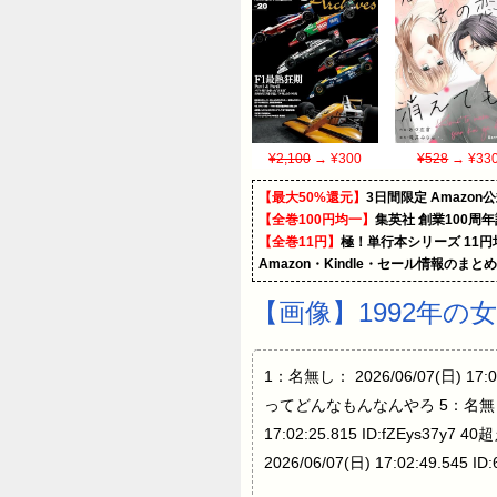
¥2,100
→ ¥300
¥528
→ ¥33
【最大50%還元】
3日間限定 Amaz
【全巻100円均一】
集英社 創業100周
【全巻11円】
極！単行本シリーズ 11
Amazon・Kindle・セール情報のまと
【画像】1992年の
1：名無し： 2026/06/07(日) 17:0
ってどんなもんなんやろ 5：名無し： 202
17:02:25.815 ID:fZEys37y
2026/06/07(日) 17:02:49.5