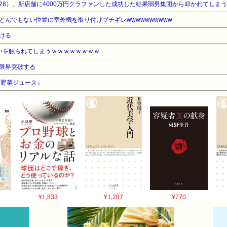
28）、新店舗に4000万円クラファンした成功した結果弱男集団から叩かれてしま
とんでもない位置に室外機を取り付けブチギレwwwwwwwwww
ける
いを触られてしまうｗｗｗｗｗｗｗｗ
限界突破する
『野菜ジュース』
¥1,833
¥1,287
¥770