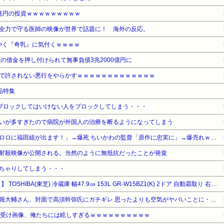
兆円の投資ｗｗｗｗｗｗｗｗｗ
全力で守る医師の映像が世界で話題に！ 海外の反応。
ようやく『奇乳』に気付くｗｗｗｗ
の借金を押し付けられて無事負債3兆2000億円に
で許されない悪行をやらかすｗｗｗｗｗｗｗｗｗｗｗｗｗ
商品特集
ブロックしてはいけない人をブロックしてしまう・・・
いが多すぎたので病院が外国人の治療を断るようになってしまう
【悲報】福田雄一さん「新ケロロに福田組が出ます！」→爆死 ちいかわの監督「原作に忠実に」→爆売れｗｗｗｗｗｗｗｗｗｗ
射殺映像が公開される。当然のように無抵抗だったことが発覚
ちゃりしてしまう・・・
【タイムセール】【15%OFF！】 TOSHIBA(東芝) 冷蔵庫 幅47.9㎝ 153L GR-W15BZ1(K) 2ドア 自動霜取り 右開きタイプ ひとり暮らし 省スペース 耐熱天板 2025年モデル セミマットブラック
【動画】ショートスリーパー堀大輔さん、対面で高須幹弥氏にガチギレ 思ったよりも空気がヤバいことに・・・
ち受け画像、俺たちには眩しすぎるｗｗｗｗｗｗｗｗｗｗ