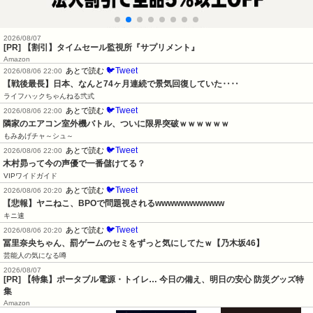
2026/08/07
[PR] 【割引】タイムセール監視所『サプリメント』
Amazon
🐦Tweet
あとで読む
2026/08/06 22:00
【戦後最長】日本、なんと74ヶ月連続で景気回復していた‥‥
ライフハックちゃんねる弐式
🐦Tweet
あとで読む
2026/08/06 22:00
隣家のエアコン室外機バトル、ついに限界突破ｗｗｗｗｗｗ
もみあげチャ～シュ～
🐦Tweet
あとで読む
2026/08/06 22:00
木村昴って今の声優で一番儲けてる？
VIPワイドガイド
🐦Tweet
あとで読む
2026/08/06 20:20
【悲報】ヤニねこ、BPOで問題視されるwwwwwwwwwww
キニ速
🐦Tweet
あとで読む
2026/08/06 20:20
冨里奈央ちゃん、罰ゲームのセミをずっと気にしてたｗ【乃木坂46】
芸能人の気になる噂
2026/08/07
[PR] 【特集】ポータブル電源・トイレ… 今日の備え、明日の安心 防災グッズ特
集
Amazon