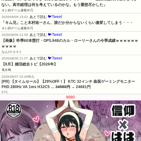
ない。高市総理は何を考えているのかな。もう愛想尽かした」
オレ的ゲーム速報＠刃
🐦Tweet
あとで読む
2026/08/06 23:02
「キム兄」こと木村祐一さん、誰だか分からないくらい激変してしまう・・・
オレ的ゲーム速報＠刃
🐦Tweet
あとで読む
2026/08/06 21:59
【画像】昨季60本塁打・OPS.948のカル・ローリーさんの今季成績ｗｗｗｗｗｗ
ｗｗｗｗ
なんJクエスト
🐦Tweet
あとで読む
2026/08/06 21:57
【8月】婚活総合トピ【2026年】
鬼女梅
2026/08/07 02:00時点
[PR] 【タイムセール】【29%OFF！】 KTC 32インチ 曲面ゲーミングモニター
FHD 280Hz VA 1ms H32C5 …
34980円
→ 24681円
KTC
¥880