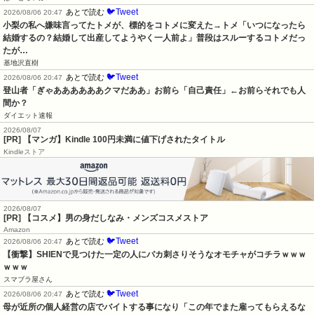
🐦Tweet
あとで読む
2026/08/06 20:47
小梨の私へ嫌味言ってたトメが、標的をコトメに変えた→トメ「いつになったら
結婚するの？結婚して出産してようやく一人前よ」普段はスルーするコトメだっ
たが…
基地沢直樹
🐦Tweet
あとで読む
2026/08/06 20:47
登山者「ぎゃああああああクマだああ」お前ら「自己責任」←お前らそれでも人
間か？
ダイエット速報
2026/08/07
[PR] 【マンガ】Kindle 100円未満に値下げされたタイトル
Kindleストア
2026/08/07
[PR] 【コスメ】男の身だしなみ・メンズコスメストア
Amazon
🐦Tweet
あとで読む
2026/08/06 20:47
【衝撃】SHIENで見つけた一定の人にバカ刺さりそうなオモチャがコチラｗｗｗ
ｗｗｗ
スマブラ屋さん
🐦Tweet
あとで読む
2026/08/06 20:47
母が近所の個人経営の店でバイトする事になり「この年でまた雇ってもらえるな