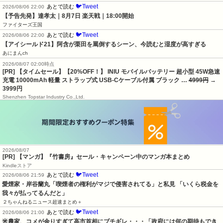
🐦Tweet
あとで読む
2026/08/06 22:00
【予告先発】達孝太｜8月7日 楽天戦｜18:00開始
ファイターズ王国
🐦Tweet
あとで読む
2026/08/06 22:00
【アイシールド21】阿含が栗田を罵倒するシーン、今読むと湿度が高すぎる
あにまんch
2026/08/07 02:00時点
[PR] 【タイムセール】【20%OFF！】 INIU モバイルバッテリー 超小型 45W急速
充電 10000mAh 軽量 ストラップ式 USB-Cケーブル付属 ブラック …
4999円
→
3999円
Shenzhen Topstar Industry Co.,Ltd.
2026/08/07
[PR] 【マンガ】『竹書房』セール・キャンペーン中のマンガ本まとめ
Kindleストア
🐦Tweet
あとで読む
2026/08/06 21:59
愛煙家・岸谷蘭丸「喫煙者の権利がマジで侵害されてる」と私見 「いくら税金を
我々が払ってるんだと」
２ちゃんねるニュース超速まとめ＋
🐦Tweet
あとで読む
2026/08/06 21:00
米農家、コメが余りすぎて高市首相にブチギレ・・・「政府には何の期待もでき