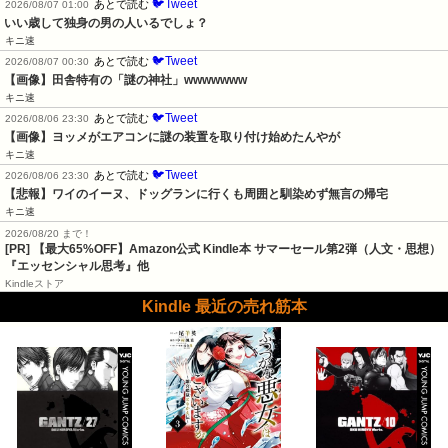
🐦Tweet
あとで読む
2026/08/07 01:00
いい歳して独身の男の人いるでしょ？
キニ速
🐦Tweet
あとで読む
2026/08/07 00:30
【画像】田舎特有の「謎の神社」wwwwwww
キニ速
🐦Tweet
あとで読む
2026/08/06 23:30
【画像】ヨッメがエアコンに謎の装置を取り付け始めたんやが
キニ速
🐦Tweet
あとで読む
2026/08/06 23:30
【悲報】ワイのイーヌ、ドッグランに行くも周囲と馴染めず無言の帰宅
キニ速
2026/08/20 まで！
[PR]
【最大65%OFF】Amazon公式 Kindle本 サマーセール第2弾（人文・思想）
『エッセンシャル思考』他
Kindleストア
Kindle 最近の売れ筋本