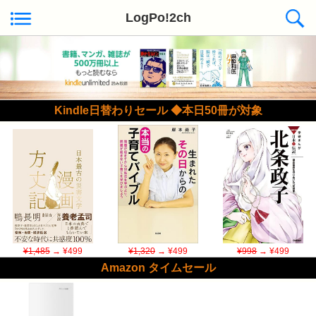
LogPo!2ch
Kindle日替わりセール ◆本日50冊が対象
¥1,485
→ ¥499
¥1,320
→ ¥499
¥998
→ ¥499
Amazon タイムセール