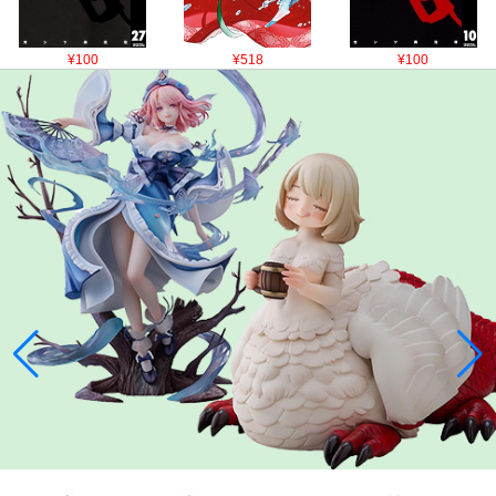
¥100
¥518
¥100