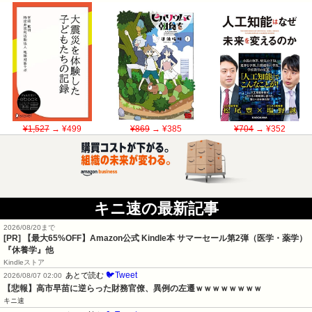
¥1,527
→ ¥499
¥869
→ ¥385
¥704
→ ¥352
キニ速の最新記事
2026/08/20まで
[PR]
【最大65%OFF】Amazon公式 Kindle本 サマーセール第2弾（医学・薬学）
『休養学』他
Kindleストア
🐦Tweet
あとで読む
2026/08/07 02:00
【悲報】高市早苗に逆らった財務官僚、異例の左遷ｗｗｗｗｗｗｗｗ
キニ速