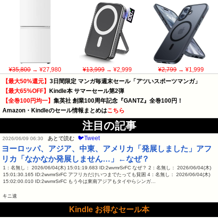
¥35,800
→ ¥27,980
¥13,999
→ ¥2,999
¥2,799
→ ¥1,999
【最大50%還元】
3日間限定 マンガ毎週末セール「アツいスポーツマンガ」
【最大65%OFF】
Kindle本 サマーセール第2弾
【全巻100円均一】
集英社 創業100周年記念『GANTZ』全巻100円！
Amazon・Kindleのセール情報まとめは
こちら
注目の記事
🐦Tweet
あとで読む
2026/06/09 06:30
ヨーロッパ、アジア、中東、アメリカ「発展しました」アフ
リカ「なかなか発展しません…」←なぜ？
1：名無し： 2026/06/04(木) 15:01:19.683 ID:2wvmrSrFC なぜ？ 2：名無し： 2026/06/04(木)
15:01:30.165 ID:2wvmrSrFC アフリカだけいつまでたっても貧困 4：名無し： 2026/06/04(木)
15:02:00.010 ID:2wvmrSrFC もう今は東南アジアもタイやらシンガ…
キニ速
Kindle お得なセール本