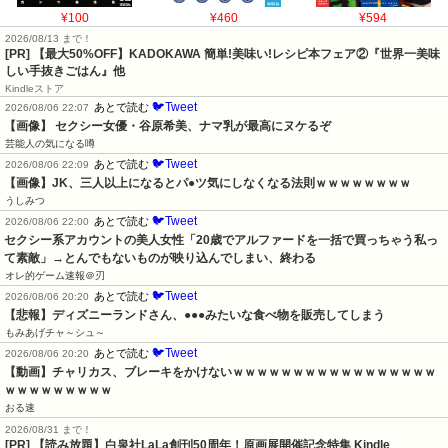
¥100
¥460
¥594
2026/08/13 まで！
[PR] 【最大50%OFF】KADOKAWA 簡単!美味い!レシピ本フェア②『世界一美味
しい手抜きごはん』他
Kindleストア
🐦Tweet
あとで読む
2026/08/06 22:07
【画像】 セクシー女優・谷原希美、ナマ乳が最高にヌケるぞ
芸能人の気になる噂
🐦Tweet
あとで読む
2026/08/06 22:09
【画像】JK、三人以上になるとパ●ツ気にしなくなる法則ｗｗｗｗｗｗｗｗ
うしみつ
🐦Tweet
あとで読む
2026/08/06 22:00
セクシー系アカウントの美人女性「20歳でアルファードを一括で買っちゃう私っ
て素敵」→とんでもないものが映り込んでしまい、終わる
オレ的ゲーム速報＠刃
🐦Tweet
あとで読む
2026/08/06 20:20
【悲報】ディズニーランドさん、●●●みたいな食べ物を販売してしまう
もみあげチャ～シュ～
🐦Tweet
あとで読む
2026/08/06 20:20
【動画】チャリカス、ブレーキをかけないｗｗｗｗｗｗｗｗｗｗｗｗｗｗｗｗｗ
ｗｗｗｗｗｗｗｗｗ
おる速
2026/08/31 まで！
[PR]
【読み放題】白泉社LaLa創刊50周年！原画展開催記念特集 Kindle