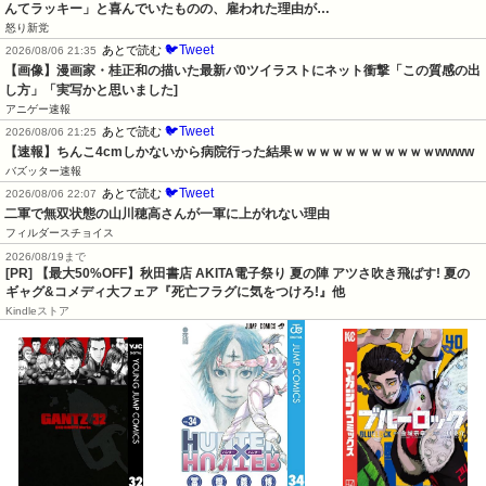
んてラッキー」と喜んでいたものの、雇われた理由が…
怒り新党
🐦Tweet
あとで読む
2026/08/06 21:35
【画像】漫画家・桂正和の描いた最新パ0ツイラストにネット衝撃「この質感の出
し方」「実写かと思いました]
アニゲー速報
🐦Tweet
あとで読む
2026/08/06 21:25
【速報】ちんこ4cmしかないから病院行った結果ｗｗｗｗｗｗｗｗｗｗｗwwww
バズッター速報
🐦Tweet
あとで読む
2026/08/06 22:07
二軍で無双状態の山川穂高さんが一軍に上がれない理由
フィルダースチョイス
2026/08/19まで
[PR] 【最大50%OFF】秋田書店 AKITA電子祭り 夏の陣 アツさ吹き飛ばす! 夏の
ギャグ&コメディ大フェア『死亡フラグに気をつけろ!』他
Kindleストア