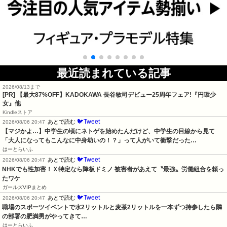
最近読まれている記事
2026/08/13まで
[PR] 【最大87%OFF】KADOKAWA 長谷敏司デビュー25周年フェア!『円環少
女』他
Kindleストア
🐦Tweet
あとで読む
2026/08/06 20:47
【マジかよ…】中学生の頃にネトゲを始めたんだけど、中学生の目線から見て
「大人になってもこんなに中身幼いの！？」って人がいて衝撃だった…
はーとらいふ
🐦Tweet
あとで読む
2026/08/06 20:47
NHKでも性加害！Ｘ特定なら降板ドミノ 被害者があえて〝最強〟労働組合を頼っ
たワケ
ガールズVIPまとめ
🐦Tweet
あとで読む
2026/08/06 20:47
職場のスポーツイベントで水2リットルと麦茶2リットルを一本ずつ持参したら隣
の部署の肥満男がやってきて…
はーとらいふ