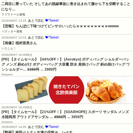
二両目に乗っていた そしてあの脱線事故に巻き込まれて膝から下を切断すること
になり…
ラブラドール速報
🐦Tweet
あとで読む
2026/08/07 13:25
【悲報】ちんぽに下味つけてピンサロいったらｗｗｗｗｗｗｗｗｗwwww
バズッター速報
🐦Tweet
あとで読む
2026/08/07 15:03
【画像】稲村亜美さん
いたしん！
2026/08/07 16:00時点
[PR] 【タイムセール】【44%OFF！】 [Aerokyo] ボディバッグ ショルダーバッ
グ メンズ 斜めがけ ボディーバッグ 大容量 防水 肩掛けバッグ 斜め掛けバッグ ワ
ンショルダー…
5380円
→ 2989円
Amazon
2026/08/07 16:00時点
[PR] 【タイムセール】【21%OFF！】 [SOARHOPE] スポーツ サンダル メンズ
水陸両用 アウトドアサンダル …
4980円
→ 3950円
Amazon
🐦Tweet
あとで読む
2026/08/07 14:05
【動画】移民ベトナム女達の宅飲み、レベチ