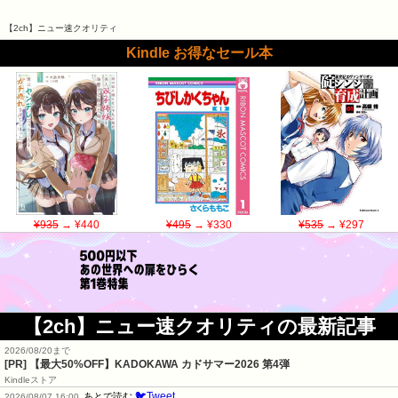
【2ch】ニュー速クオリティ
Kindle お得なセール本
¥935
→ ¥440
¥495
→ ¥330
¥535
→ ¥297
【2ch】ニュー速クオリティの最新記事
2026/08/20まで
[PR]
【最大50%OFF】KADOKAWA カドサマー2026 第4弾
Kindleストア
🐦Tweet
あとで読む
2026/08/07 16:00