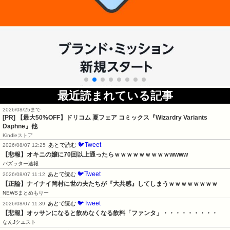
最近読まれている記事
2026/08/25まで
[PR]
【最大50%OFF】ドリコム 夏フェア コミックス『Wizardry Variants
Daphne』他
Kindleストア
🐦Tweet
あとで読む
2026/08/07 12:25
【悲報】オキニの嬢に70回以上通ったらｗｗｗｗｗｗｗｗｗwwww
バズッター速報
🐦Tweet
あとで読む
2026/08/07 11:12
【正論】ナイナイ岡村に世の夫たちが『大共感』してしまうｗｗｗｗｗｗｗｗ
NEWSまとめもりー
🐦Tweet
あとで読む
2026/08/07 11:39
【悲報】オッサンになると飲めなくなる飲料「ファンタ」・・・・・・・・・
なんJクエスト