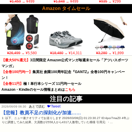
¥1,459
→ ¥499
¥1,848
→ ¥499
¥935
→ ¥299
Amazon タイムセール
¥26,499
→ ¥5,580
¥18,480
→ ¥14,311
¥3,280
→ ¥1,899
【最大50%還元】
3日間限定 Amazon公式マンガ毎週末セール「アツいスポーツ
マンガ」
【全巻100円均一】
集英社 創業100周年記念『GANTZ』全巻100円キャンペー
ン！
【全巻11円】
極！単行本シリーズ 11円均一セール
Amazon・Kindleのセール情報まとめは
こちら
注目の記事
🐦Tweet
あとで読む
2026/06/09 06:30
【悲報】教員不足の深刻化が加速……
1: 以下、ニュー速クオリティでお送りします 2026/03/08(日) 01:23:30.27 ID:4po/7maZ0 4年ぶ
りに調査してみた結果、欠員数が2558人から4317人激増していた模様 引用元: ・…