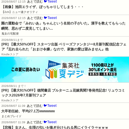
🐦Tweet
あとで読む
2026/08/07 12:15
【画像】池田エライザ、ぽっちゃりしてしまう・・・
【2ch】ニュー速クオリティ
🐦Tweet
あとで読む
2026/08/07 12:15
園の運動会で「みれいあ」ちゃんという名前の子がいた。漢字を教えてもらった
瞬間、思わず二度見してしまい…
鬼女の宅配便
2026/08/11まで
[PR] 【最大50%OFF】スターツ出版 ベリーズファンタジー8月新刊配信記念フェ
ア『忘れ去られた「おまけ令嬢」なので、家族の愛は望みません』他
Kindleストア
2026/08/11 まで！
[PR] 【最大91%OFF】徳間書店 ブルターニュ花嫁異聞7巻発売記念! リュウコミ
ックス2026年7月新刊フェア
Kindleストア
🐦Tweet
あとで読む
2026/08/07 11:39
大卒初任給、平均27.1万wwwwww
まとめブレイド
🐦Tweet
あとで読む
2026/08/07 11:39
【悲報】女さん、生理の匂いを嗅ぎ分けられる男にイライラ⇒ｗｗｗ