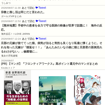
うしみつ
🐦Tweet
あとで読む
2026/08/07 11:39
宗教と推し活は同じだと言われた。
ガールズVIPまとめ
🐦Tweet
あとで読む
2026/08/07 12:52
【熊本地震】手術中の患者を全力で守る医師の映像が世界で話題に！　海外の反
応。
海外反応！ I LOVE JAPAN
🐦Tweet
あとで読む
2026/08/07 12:24
旦那の元嫁が捨ててった猫。病気が治ると気性も良くなり私達に懐くように。そ
れを知った元嫁が「猫返せ！！」「あんたみたいな小娘に猫と旦那君の面倒見れ
るわけがない」→修羅場に…
鬼女の浮気速報
2026/08/07
[PR] 【マンガ】『フロンティアワークス』高ポイント還元中のマンガまとめ
Kindleストア