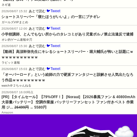
ネギ速
🐦Tweet
あとで読む
2026/08/07 15:32
ショートスリーパー「寝たほうがいいよ」の一言にブチギレ
ガールズVIPまとめ
🐦Tweet
あとで読む
2026/08/07 12:00
小学校講師、とんでもない所からのタレコミがあり児童ポルノ禁止法違反で逮捕
オレ的ゲーム速報＠刃
🐦Tweet
あとで読む
2026/08/07 15:30
【動画】高須幹弥先生にキレるショートスリーパー・堀大輔氏が怖いと話題にｗ
ｗｗｗｗｗｗｗｗｗｗ
ラビット速報
🐦Tweet
あとで読む
2026/08/07 15:03
「オーバーロード」という絵師の力で硬派ファンタジーと誤解させ人気出たなろ
う作品ｗｗｗｗｗｗｗｗｗ
watch＠２ちゃんねる
2026/08/07 16:00時点
[PR] 【タイムセール】【79%OFF！】 [Noraui] 【2026暴風ファン & 40800mAh
大容量バッテリー】 空調作業服 バッテリーファンセット ファン付きベスト 作業
用 ジ…
26499円
→ 5580円
Amazon