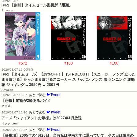
2026/08/07
[PR] 【割引】タイムセール監視所『麺類』
Amazon
¥572
¥100
¥100
2026/08/07 16:00時点
[PR] 【タイムセール】【29%OFF！】 [STRDEOUT] 【スニーカー メンズ 立った
まま履ける】たったまま履けるスニーカー スリッポン メンズ 黑 ランニング 運動
靴 ジョギング…
3950円
→ 2801円
Amazon
🐦Tweet
あとで読む
2026/08/07 10:37
【悲報】前輪が2輪あるバイク
ネギ速
🐦Tweet
あとで読む
2026/08/07 10:36
アニメ「ジャイアントお嬢様」は2027年1月放送
オタク.com
🐦Tweet
あとで読む
2026/08/07 10:37
【修羅場】2005年の4月25日、当時私は甲南大学に通っていて、その日は電車の