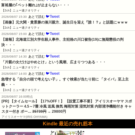
富裕層の｢ペット離れ｣が止まらない・・・
【2ch】ニュー速クオリティ
🐦Tweet
あとで読む
2026/08/07 15:30
【画像】元大関・貴景勝の湊川親方、誕生日を迎え『誰！？』と話題にｗｗｗ
【2ch】ニュー速クオリティ
🐦Tweet
あとで読む
2026/08/07 15:00
【速報】北海道江別大学生殺人事件、主犯格の川口被告(19)に無期懲役の判
決・・・
【2ch】ニュー速クオリティ
🐦Tweet
あとで読む
2026/08/07 14:30
「片親の女だけはやめとけ」という風潮、広まりつつある・・・
【2ch】ニュー速クオリティ
🐦Tweet
あとで読む
2026/08/07 14:00
急増する「自分の頭で考えない子」。すぐ検索が当たり前に 「タイパ」至上主
義・・・
【2ch】ニュー速クオリティ
2026/08/07 16:00時点
[PR] 【タイムセール】【17%OFF！】 【設置工事不要】 アイリスオーヤマ スポ
ットクーラー 4.5～7畳 冷風 送風 換気 梅雨対策 湿気対策 内部清浄機能付き キャ
スター付き ポー…
35739円
→ 29800円
アイリスオーヤマ(IRIS OHYAMA)
Kindle 最近の売れ筋本