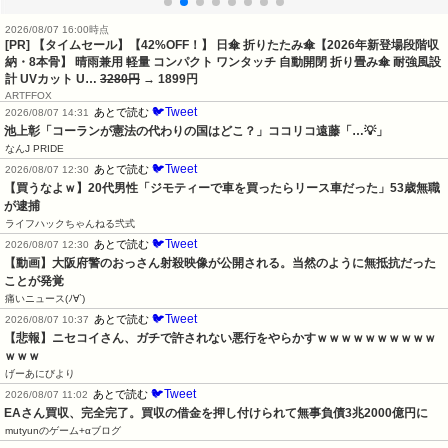
2026/08/07 16:00時点
[PR] 【タイムセール】【42%OFF！】 日傘 折りたたみ傘【2026年新登場段階収
納・8本骨】 晴雨兼用 軽量 コンパクト ワンタッチ 自動開閉 折り畳み傘 耐強風設
計 UVカット U…
3280円
→ 1899円
ARTFFOX
🐦Tweet
あとで読む
2026/08/07 14:31
池上彰「コーランが憲法の代わりの国はどこ？」ココリコ遠藤「…💡」
なんJ PRIDE
🐦Tweet
あとで読む
2026/08/07 12:30
【買うなよｗ】20代男性「ジモティーで車を買ったらリース車だった」53歳無職
が逮捕
ライフハックちゃんねる弐式
🐦Tweet
あとで読む
2026/08/07 12:30
【動画】大阪府警のおっさん射殺映像が公開される。当然のように無抵抗だった
ことが発覚
痛いニュース(ﾉ∀`)
🐦Tweet
あとで読む
2026/08/07 10:37
【悲報】ニセコイさん、ガチで許されない悪行をやらかすｗｗｗｗｗｗｗｗｗｗ
ｗｗｗ
げーあにびより
🐦Tweet
あとで読む
2026/08/07 11:02
EAさん買収、完全完了。買収の借金を押し付けられて無事負債3兆2000億円に
mutyunのゲーム+αブログ