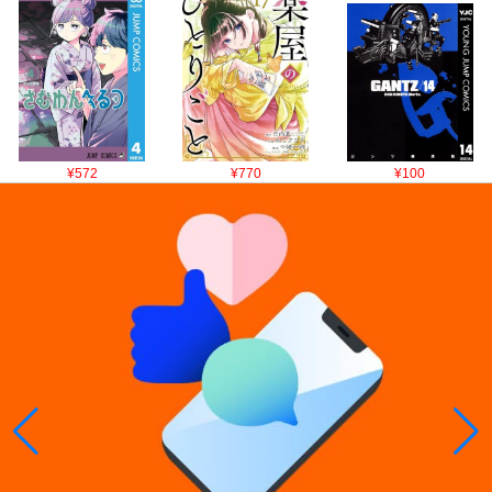
¥572
¥770
¥100