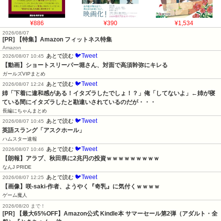
¥886
¥390
¥1,534
2026/08/07
[PR] 【特集】Amazon フィットネス特集
Amazon
🐦Tweet
あとで読む
2026/08/07 10:45
【動画】ショートスリーパー堀さん、対面で高須幹弥にキレる
ガールズVIPまとめ
🐦Tweet
あとで読む
2026/08/07 12:24
姉「下着に違和感がある！イタズラしたでしょ！？」俺「してないよ」←姉が寝
ている間にイタズラしたと勘違いされているのだが・・・
長編にちゃんまとめ
🐦Tweet
あとで読む
2026/08/07 10:45
英語スラング「アスクホール」
ハムスター速報
🐦Tweet
あとで読む
2026/08/07 10:46
【朗報】アラブ、秋田県に2兆円の投資ｗｗｗｗｗｗｗｗｗ
なんJ PRIDE
🐦Tweet
あとで読む
2026/08/07 12:25
【画像】咲-saki-作者、ようやく『奇乳』に気付くｗｗｗｗ
ゲーム魔人
2026/08/20 まで！
[PR]
【最大65%OFF】Amazon公式 Kindle本 サマーセール第2弾（アダルト・全