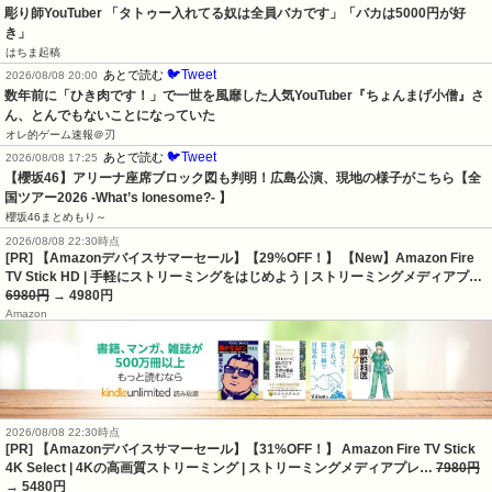
彫り師YouTuber 「タトゥー入れてる奴は全員バカです」「バカは5000円が好
き」
はちま起稿
🐦Tweet
あとで読む
2026/08/08 20:00
数年前に「ひき肉です！」で一世を風靡した人気YouTuber『ちょんまげ小僧』さ
ん、とんでもないことになっていた
オレ的ゲーム速報＠刃
🐦Tweet
あとで読む
2026/08/08 17:25
【櫻坂46】アリーナ座席ブロック図も判明！広島公演、現地の様子がこちら【全
国ツアー2026 -What’s lonesome?- 】
櫻坂46まとめもり～
2026/08/08 22:30時点
[PR] 【Amazonデバイスサマーセール】【29%OFF！】 【New】Amazon Fire
TV Stick HD | 手軽にストリーミングをはじめよう | ストリーミングメディアプ…
6980円
→ 4980円
Amazon
2026/08/08 22:30時点
[PR] 【Amazonデバイスサマーセール】【31%OFF！】 Amazon Fire TV Stick
4K Select | 4Kの高画質ストリーミング | ストリーミングメディアプレ…
7980円
→ 5480円