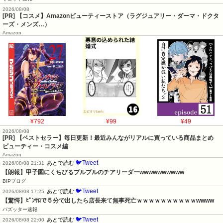
2026/08/08
[PR] 【コスメ】Amazonビューティーストア（ラグジュアリー・ダーマ・ドクタ
ーズ・メンズ…）
Amazon
¥792
¥99
¥49
2026/08/08
[PR] 【ベストセラー】毎日更新！最近みんながリアルに買っている商品まとめ
ビューティー・コスメ編
Amazon
🐦Tweet
あとで読む
2026/08/08 21:31
【朗報】甲子園にくちびるプルプルのチアリーダーwwwwwwwwww
BIPブログ
🐦Tweet
あとで読む
2026/08/08 17:25
【驚愕】ﾋﾟﾝｻﾛで５分で出したら店長来て無事死亡ｗｗｗｗｗｗｗｗｗｗwwww
バズッター速報
🐦Tweet
あとで読む
2026/08/08 22:00