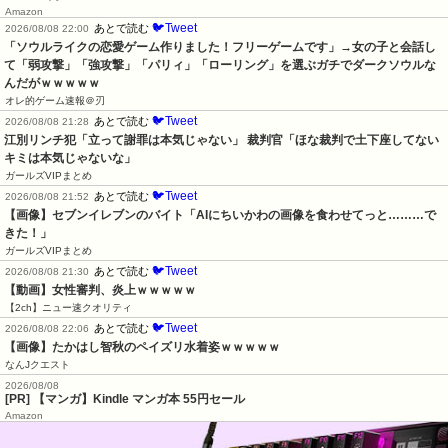
Amazon
🐦Tweet
あとで読む
2026/08/08 22:00
「ソウルライクの恋愛ゲーム作りました！フリーゲームです」→女の子と会話し
て「弱攻撃」「強攻撃」「パリィ」「ローリング」を選ぶガチでダークソウルな
んだがｗｗｗｗｗ
オレ的ゲーム速報＠刃
🐦Tweet
あとで読む
2026/08/08 21:28
江別リンチ犯「立って謝罪は本気じゃない」 裁判官「ほな裁判で土下座してない
キミは本気じゃないな」
ガールズVIPまとめ
🐦Tweet
あとで読む
2026/08/08 21:52
【画像】セブンイレブンのバイト「AIにちいかわの画像を食わせてっと………で
きた！」
ガールズVIPまとめ
🐦Tweet
あとで読む
2026/08/08 21:30
【動画】女性審判、炎上ｗｗｗｗｗ
【2ch】ニュー速クオリティ
🐦Tweet
あとで読む
2026/08/08 22:06
【画像】たかはし智秋のペイズリ水着姿ｗｗｗｗｗ
なんJクエスト
2026/08/08
[PR] 【マンガ】Kindle マンガ本 55円セール
Amazon