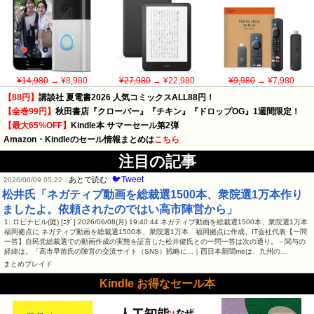
¥14,980
→ ¥8,980
¥27,980
→ ¥22,980
¥9,980
→ ¥7,980
【88円】
講談社 夏電書2026 人気コミックスALL88円！
【全巻99円】
秋田書店『クローバー』『チキン』『ドロップOG』1週間限定！
【最大65%OFF】
Kindle本 サマーセール第2弾
Amazon・Kindleのセール情報まとめは
こちら
注目の記事
🐦Tweet
あとで読む
2026/06/09 05:22
松井氏「ネガティブ動画を総裁選1500本、衆院選1万本作り
ましたよ。依頼されたのではい高市陣営から」
1: ロピナビル(庭) [ﾆﾀﾞ] 2026/06/08(月) 19:40:44 ネガティブ動画を総裁選1500本、衆院選1万本
福岡拠点に ネガティブ動画を総裁選1500本、衆院選1万本 福岡拠点に作成、IT会社代表【一問
一答】自民党総裁選での動画作成の実態を証言した松井健氏との一問一答は次の通り。－関与の
経緯は。「高市早苗氏の陣営の交流サイト（SNS）戦略に...｜西日本新聞meは、九州の…
まとめブレイド
Kindle お得なセール本