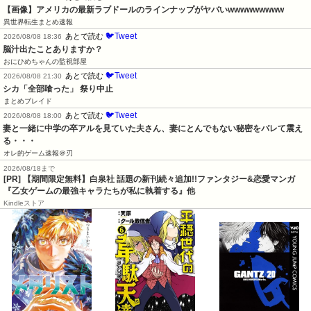
【画像】アメリカの最新ラブドールのラインナップがヤバいwwwwwwwww
異世界転生まとめ速報
🐦Tweet
あとで読む
2026/08/08 18:36
脳汁出たことありますか？
おにひめちゃんの監視部屋
🐦Tweet
あとで読む
2026/08/08 21:30
シカ「全部喰った」 祭り中止
まとめブレイド
🐦Tweet
あとで読む
2026/08/08 18:00
妻と一緒に中学の卒アルを見ていた夫さん、妻にとんでもない秘密をバレて震え
る・・・
オレ的ゲーム速報＠刃
2026/08/18まで
[PR] 【期間限定無料】白泉社 話題の新刊続々追加!!ファンタジー&恋愛マンガ
『乙女ゲームの最強キャラたちが私に執着する』他
Kindleストア