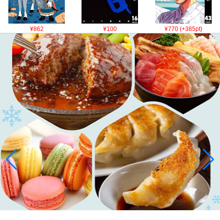
¥862
¥100
¥770 (+385pt)