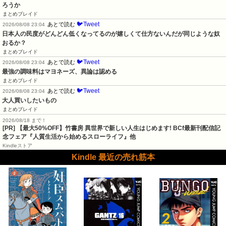
ろうか
まとめブレイド
🐦Tweet
あとで読む
2026/08/08 23:04
日本人の民度がどんどん低くなってるのが嬉しくて仕方ないんだが同じような奴
おるか？
まとめブレイド
🐦Tweet
あとで読む
2026/08/08 23:04
最強の調味料はマヨネーズ、異論は認める
まとめブレイド
🐦Tweet
あとで読む
2026/08/08 23:04
大人買いしたいもの
まとめブレイド
2026/08/18 まで！
[PR] 【最大50%OFF】竹書房 異世界で新しい人生はじめます! BCf最新刊配信記
念フェア『人質生活から始めるスローライフ』他
Kindleストア
Kindle 最近の売れ筋本