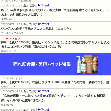
おにひめちゃんの監視部屋
🐦Tweet
あとで読む
2026/08/08 19:39
私「15年共働きで貯金それだけ？」義兄夫婦「でも新築を建てる予定だから」→
あまりの計画性のなさに驚いて…
鬼女はみた
🐦Tweet
あとで読む
2026/08/08 19:39
ワンダンス作者「手描きアニメに挑戦してみました」
ゴールデンタイムズ
2026/08/08まで
[PR] 【最大10%OFF】集英社 ポイント消化にいかが?気軽に買って サクッと読め
るミニコンテンツ特集『隣の元カレくん』他
Kindleストア
2026/08/31 まで！
[PR] 【最大30%OFF】双葉社 フタスペ!2026年夏③『その門番、最強につき』他
Kindleストア
🐦Tweet
あとで読む
2026/08/08 19:39
「私達が原爆ドーム前をあけ渡せば核戦争が始まってしまう」と訴える市民団
体、それを聞いた被爆3世の人が……
U-1 NEWS
🐦Tweet
あとで読む
2026/08/08 18:37