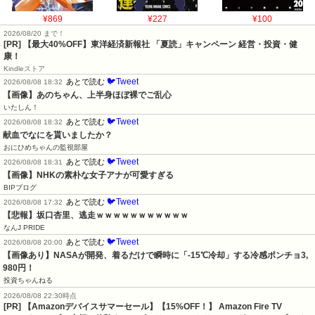
¥869
¥227
¥100
2026/08/20 まで！
[PR]
【最大40%OFF】東洋経済新報社 「夏読」キャンペーン 経営・投資・健
康！
Kindleストア
🐦Tweet
あとで読む
2026/08/08 18:32
【画像】あのちゃん、上半身ほぼ裸でご乱心
いたしん！
🐦Tweet
あとで読む
2026/08/08 18:32
献血でなにを貰いましたか？
おにひめちゃんの監視部屋
🐦Tweet
あとで読む
2026/08/08 18:31
【画像】NHKの素朴な女子アナが可愛すぎる
BIPブログ
🐦Tweet
あとで読む
2026/08/08 17:32
【悲報】坂口杏里、逃走ｗｗｗｗｗｗｗｗｗｗｗ
なんJ PRIDE
🐦Tweet
あとで読む
2026/08/08 20:00
【画像あり】NASAが開発、着るだけで瞬時に「-15℃冷却」する冷感ポンチョ3,
980円！
投資ちゃんねる
2026/08/08 22:30時点
[PR] 【Amazonデバイスサマーセール】【15%OFF！】 Amazon Fire TV