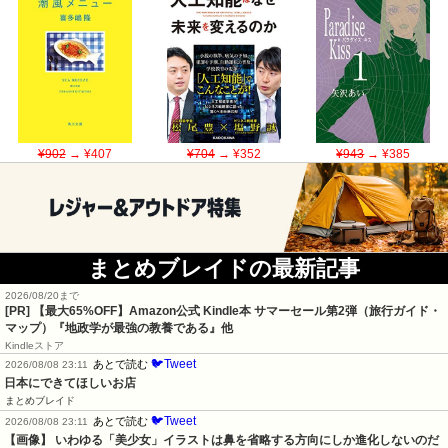
¥902
→ ¥407
¥704
→ ¥352
¥943
→ ¥385
まとめブレイドの最新記事
2026/08/20まで
[PR]
【最大65%OFF】Amazon公式 Kindle本 サマーセール第2弾（旅行ガイド・
マップ）『地政学が最強の教養である』他
Kindleストア
🐦Tweet
あとで読む
2026/08/08 23:11
日本にできてほしいお店
まとめブレイド
🐦Tweet
あとで読む
2026/08/08 23:11
【画像】 いわゆる「美少女」イラストは鼻を省略する方向にしか進化しないのだ