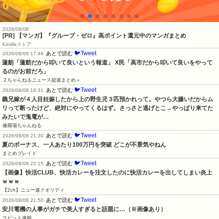
2026/08/08
[PR] 【マンガ】『グループ・ゼロ』高ポイント還元中のマンガまとめ
Kindleストア
🐦Tweet
あとで読む
2026/08/08 17:49
蓮舫「蓮舫だから叩いて良いという報道」 X民「高市だから叩いて良いをやって
るのがお前だろ」
２ちゃんねるニュース超速まとめ＋
🐦Tweet
あとで読む
2026/08/08 18:31
義兄嫁が４人目妊娠したから上の野生児３匹預かれって。やつら大嫌いだからム
リって断ったけど、絶対にやってくるはず。さっさと逃げとこ→やっぱり来てた
みたいで鬼電が…
修羅場ちゃんねる
🐦Tweet
あとで読む
2026/08/08 21:30
夏のボーナス、一人あたり100万円を突破 どこが不景気やねん
まとめブレイド
🐦Tweet
あとで読む
2026/08/08 22:15
【画像】快活CLUB、快活カレーを注文したのに快活カレーを出してしまい炎上
ｗｗｗ
【2ch】ニュー速クオリティ
🐦Tweet
あとで読む
2026/08/08 21:50
安川電機の人事がガチで美人すぎると話題に…（※画像あり）
ラビット速報