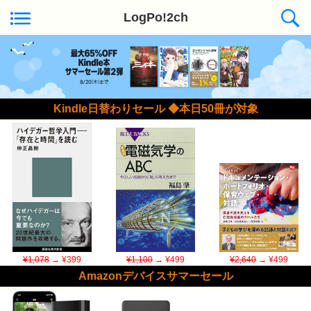
LogPo!2ch
Kindle日替わりセール ◆本日50冊が対象
¥1,078
→ ¥399
¥1,100
→ ¥499
¥2,640
→ ¥499
Amazonデバイスサマーセール