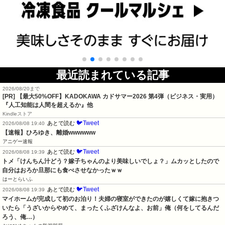
最近読まれている記事
2026/08/20まで
[PR]
【最大50%OFF】KADOKAWA カドサマー2026 第4弾（ビジネス・実用）
『人工知能は人間を超えるか』他
Kindleストア
🐦Tweet
あとで読む
2026/08/08 19:40
【速報】ひろゆき、離婚wwwwww
アニゲー速報
🐦Tweet
あとで読む
2026/08/08 19:39
トメ「けんちん汁どう？嫁子ちゃんのより美味しいでしょ？」ムカッとしたので
自分はおろか旦那にも食べさせなかったｗｗ
はーとらいふ
🐦Tweet
あとで読む
2026/08/08 19:39
マイホームが完成して初のお泊り！夫婦の寝室ができたのが嬉しくて嫁に抱きつ
いたら「うざいからやめて、まったくふざけんなよ、お前」俺（何をしてるんだ
ろう、俺…）