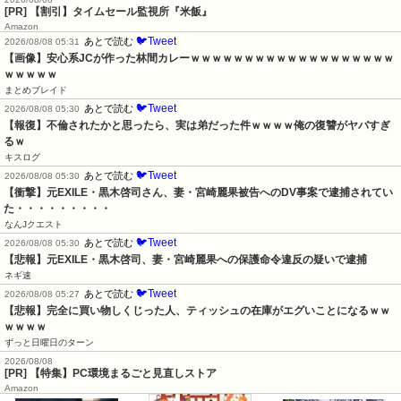
[PR] 【割引】タイムセール監視所『米飯』
Amazon
🐦Tweet
あとで読む
2026/08/08 05:31
【画像】安心系JCが作った林間カレーｗｗｗｗｗｗｗｗｗｗｗｗｗｗｗｗｗｗｗ
ｗｗｗｗｗ
まとめブレイド
🐦Tweet
あとで読む
2026/08/08 05:30
【報復】不倫されたかと思ったら、実は弟だった件ｗｗｗｗ俺の復讐がヤバすぎ
るｗ
キスログ
🐦Tweet
あとで読む
2026/08/08 05:30
【衝撃】元EXILE・黒木啓司さん、妻・宮崎麗果被告へのDV事案で逮捕されてい
た・・・・・・・・・
なんJクエスト
🐦Tweet
あとで読む
2026/08/08 05:30
【悲報】元EXILE・黒木啓司、妻・宮崎麗果への保護命令違反の疑いで逮捕
ネギ速
🐦Tweet
あとで読む
2026/08/08 05:27
【悲報】完全に買い物しくじった人、ティッシュの在庫がエグいことになるｗｗ
ｗｗｗｗ
ずっと日曜日のターン
2026/08/08
[PR] 【特集】PC環境まるごと見直しストア
Amazon