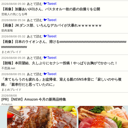
🐦Tweet
あとで読む
2026/08/08 05:30
【画像】加藤あい(43)さん、バスタオル一枚の姿の自撮りを公開
芸能人の気になる噂
🐦Tweet
あとで読む
2026/08/08 05:34
【画像】JKダンス部、いろんなデカパイが大暴れｗｗｗｗｗｗｗ
筋肉速報
🐦Tweet
あとで読む
2026/08/08 05:32
【画像】日本のライオンさん、溶けるwwwwwwwwwwwwwwwwwwwwwwwwww
wwwwwwwwww
まとめブレイド
🐦Tweet
あとで読む
2026/08/08 05:35
【朗報】本田望結、久しぶりにセクシー投稿！やっぱりお胸がでかかった！
不思議.net
🐦Tweet
あとで読む
2026/08/08 05:31
「来てもらうのも疲れる」お盆帰省、迎える親のSNS本音に「寂しいのやら複
雑」「親孝行だと思っていたのに」
まとめブレイド
2026/08/08
[PR] 【NEW】Amazon 今月の新商品特集
Amazon