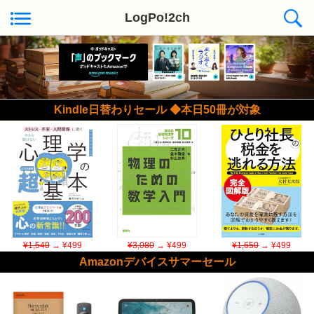
LogPo!2ch
Kindle日替わりセール ◆本日50冊が対象
¥1,540
→ ¥499
¥3,080
→ ¥499
¥1,650
→ ¥499
Amazonデバイスサマーセール