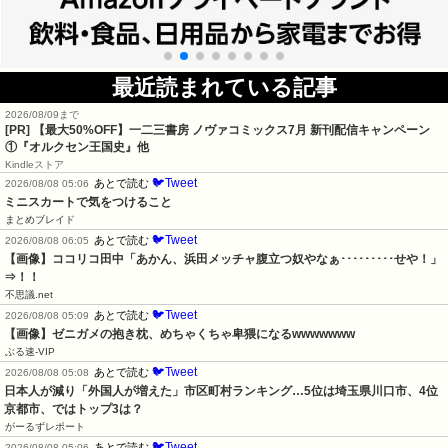
最近読まれている記事
2026/08/09まで
[PR] 【最大50%OFF】一二三書房 ノヴァコミックス7月 新刊配信キャンペーン
①『オルクセン王国史』他
Kindleストア
🐦Tweet
あとで読む
2026/08/08 05:06
ミニスカートで気をつけること
まとめブレイド
🐦Tweet
あとで読む
2026/08/08 06:05
【画像】ココリコ田中「あかん、浜田メッチャ腹立つ奴やなぁ･････････せや！」
⇒！！
不思議.net
🐦Tweet
あとで読む
2026/08/08 05:09
【画像】ゼニガメの抱き枕、めちゃくちゃ卑猥になるwwwwwww
ぶる速-VIP
🐦Tweet
あとで読む
2026/08/08 05:08
日本人が減り「外国人が増えた」市区町村ランキング…5位は埼玉県川口市、4位
京都市、ではトップ3は？
がーるずレポート
🐦Tweet
あとで読む
2026/08/08 05:06