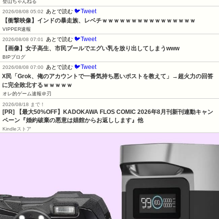
登山ちゃんねる
🐦Tweet
あとで読む
2026/08/08 05:02
【衝撃映像】インドの暴走族、レベチｗｗｗｗｗｗｗｗｗｗｗｗｗｗｗｗ
VIPPER速報
🐦Tweet
あとで読む
2026/08/08 07:01
【画像】女子高生、市民プールでエグい乳を放り出してしまうwww
BIPブログ
🐦Tweet
あとで読む
2026/08/08 07:00
X民「Grok、俺のアカウントで一番気持ち悪いポストを教えて」→超火力の回答
に完全敗北するｗｗｗｗｗ
オレ的ゲーム速報＠刃
2026/08/18 まで！
[PR] 【最大50%OFF】KADOKAWA FLOS COMIC 2026年8月刊新刊連動キャン
ペーン『婚約破棄の悪意は娼館からお返しします』他
Kindleストア