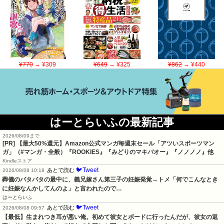
¥770
→ ¥309
¥649
→ ¥325
¥862
→ ¥440
はーとらいふの最新記事
2026/08/09まで
[PR]
【最大50%還元】Amazon公式マンガ毎週末セール「アツいスポーツマン
ガ」（#マンガ・全般）『ROOKIES』『みどりのマキバオー』『ノノノノ』他
Kindleストア
🐦Tweet
あとで読む
2026/08/08 10:18
葬儀のバタバタの最中に、義兄嫁さん第三子の妊娠発覚→トメ「何でこんなとき
に妊娠なんかしてんのよ」と言われたので…
はーとらいふ
🐦Tweet
あとで読む
2026/08/08 09:57
【最低】生まれつき耳が悪い俺。初めて彼女とボードに行ったんだが、彼女の返