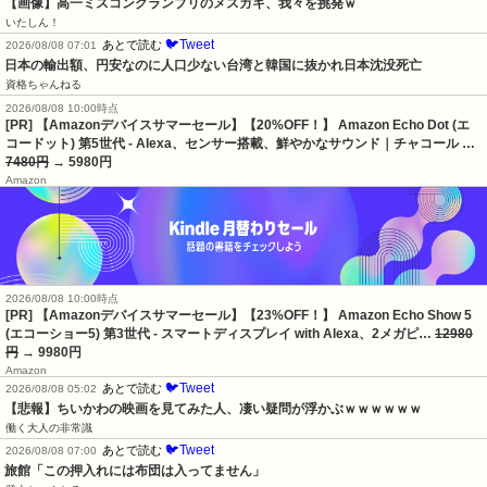
【画像】高一ミスコングランプリのメスガキ、我々を挑発ｗ
いたしん！
🐦Tweet
あとで読む
2026/08/08 07:01
日本の輸出額、円安なのに人口少ない台湾と韓国に抜かれ日本沈没死亡
資格ちゃんねる
2026/08/08 10:00時点
[PR] 【Amazonデバイスサマーセール】【20%OFF！】 Amazon Echo Dot (エ
コードット) 第5世代 - Alexa、センサー搭載、鮮やかなサウンド｜チャコール …
7480円
→ 5980円
Amazon
2026/08/08 10:00時点
[PR] 【Amazonデバイスサマーセール】【23%OFF！】 Amazon Echo Show 5
(エコーショー5) 第3世代 - スマートディスプレイ with Alexa、2メガピ…
12980
円
→ 9980円
Amazon
🐦Tweet
あとで読む
2026/08/08 05:02
【悲報】ちいかわの映画を見てみた人、凄い疑問が浮かぶｗｗｗｗｗｗ
働く大人の非常識
🐦Tweet
あとで読む
2026/08/08 07:00
旅館「この押入れには布団は入ってません」