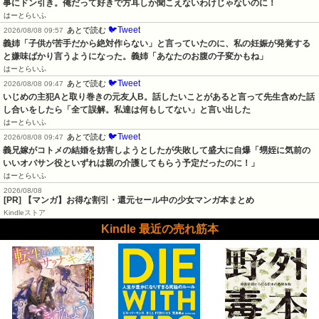
事にドン引き。俺だって好きで方耳しか聞こえないわけじゃないのに！
はーとらいふ
🐦Tweet
あとで読む
2026/08/08 09:57
義姉「子供が苦手だから絶対作らない」と言っていたのに、私の妊娠が発覚する
と嫌味ばかり言うようになった。義姉「あなたのお腹の子変かもね」
はーとらいふ
🐦Tweet
あとで読む
2026/08/08 09:47
いじめの主犯Aと取り巻きの元友人B。話したいことがあると言って先生含めた話
し合いをしたら「全て誤解。私達は何もしてない」と言い出した
はーとらいふ
🐦Tweet
あとで読む
2026/08/08 09:47
義兄嫁がコトメの結婚を妨害しようとしたが失敗して盛大に自爆「甥姪に気前の
いいオバサン役といずれは親の介護してもらう予定だったのに！」
はーとらいふ
2026/08/08
[PR] 【マンガ】お得な割引・還元セール中の少女マンガ本まとめ
Kindleストア
Kindle 最近の売れ筋本