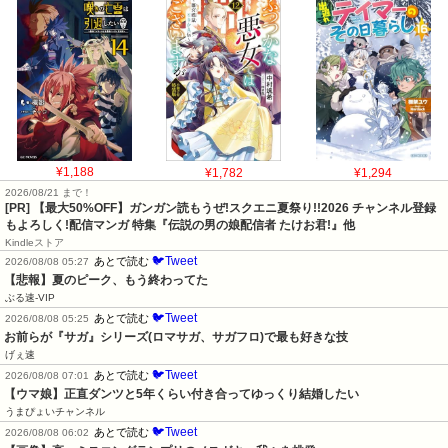
¥1,188
¥1,782
¥1,294
2026/08/21 まで！
[PR] 【最大50%OFF】ガンガン読もうぜ!スクエニ夏祭り!!2026 チャンネル登録
もよろしく!配信マンガ 特集『伝説の男の娘配信者 たけお君!』他
Kindleストア
🐦Tweet
あとで読む
2026/08/08 05:27
【悲報】夏のピーク、もう終わってた
ぶる速-VIP
🐦Tweet
あとで読む
2026/08/08 05:25
お前らが『サガ』シリーズ(ロマサガ、サガフロ)で最も好きな技
げぇ速
🐦Tweet
あとで読む
2026/08/08 07:01
【ウマ娘】正直ダンツと5年くらい付き合ってゆっくり結婚したい
うまぴょいチャンネル
🐦Tweet
あとで読む
2026/08/08 06:02