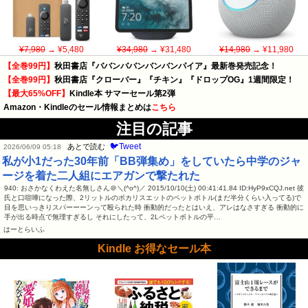
¥7,980
→ ¥5,480
¥34,980
→ ¥31,480
¥14,980
→ ¥11,980
【全巻99円】
秋田書店『ババンババンバンバンパイア』最新巻発売記念！
【全巻99円】
秋田書店『クローバー』『チキン』『ドロップOG』1週間限定！
【最大65%OFF】
Kindle本 サマーセール第2弾
Amazon・Kindleのセール情報まとめは
こちら
注目の記事
🐦Tweet
あとで読む
2026/06/09 05:18
私が小1だった30年前「BB弾集め」をしていたら中学のジャ
ージを着た二人組にエアガンで撃たれた
940: おさかなくわえた名無しさん＠＼(^o^)／ 2015/10/10(土) 00:41:41.84 ID:HyP9xCQJ.net 彼
氏と口喧嘩になった際、2リットルのポカリスエットのペットボトル(まだ半分くらい入ってる)で
目を思いっきりスパーーーンって殴られた時 衝動的だったとはいえ、アレはなさすぎる 衝動的に
手が出る時点で無理すぎるし それにしたって、2Lペットボトルの平…
はーとらいふ
Kindle お得なセール本