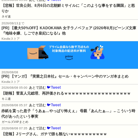
【悲報】世良公則、8月6日の北朝鮮ミサイルに「このような事をする隣国」と怒
りか
ネギ速
2026/08/13まで
[PR] 【最大50%OFF】KADOKAWA 女子ラノベフェア (2026年8月)ビーンズ文庫
『地味令嬢、しごでき皇妃になる!』他
Kindleストア
2026/08/08
[PR] 【マンガ】『実業之日本社』セール・キャンペーン中のマンガ本まとめ
Kindleストア
🐦Tweet
あとで読む
2026/08/08 05:00
【朗報】菅直人元総理、再評価されるｗｗｗｗｗｗｗｗｗｗｗｗｗｗｗｗｗｗ
キニ速
🐦Tweet
あとで読む
2026/08/08 05:37
赤紙を貰った息子「うあぁ…やっぱり怖えぇ」 母親「あんたぁ…」←こういう時
代があったという事実
ガールズVIPまとめ
🐦Tweet
あとで読む
2026/08/08 07:35
【悲報】Jリーグさん、ガチで誰も観ないｗｗｗｗｗｗｗｗｗｗ