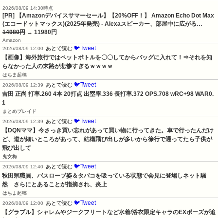
2026/08/09 14:30時点
[PR] 【Amazonデバイスサマーセール】【20%OFF！】 Amazon Echo Dot Max
(エコードットマックス)(2025年発売) - Alexaスピーカー、部屋中に広がる…
14980円
→ 11980円
Amazon
🐦Tweet
あとで読む
2026/08/09 12:00
【画像】海外旅行ではペットボトルを〇〇してからバッグに入れて！⇒それを知
らなかった人の末路が悲惨すぎるｗｗｗｗ
はちま起稿
🐦Tweet
あとで読む
2026/08/09 12:39
吉田 正尚 打率.260 4本 20打点 出塁率.336 長打率.372 OPS.708 wRC+98 WAR0.
1
まとめブレイド
🐦Tweet
あとで読む
2026/08/09 12:39
【DQNママ】今さっき買い忘れがあって買い物に行ってきた。車で行ったんだけ
ど、道が細いところがあって、結構飛び出しが多いから徐行で通ってたら子供が
飛び出して
鬼女梅
🐦Tweet
あとで読む
2026/08/09 12:40
秋田県職員、バスローブ姿＆タバコを吸っている状態で会見に登場しネット騒
然　さらにとあることが指摘され、炎上
はちま起稿
🐦Tweet
あとで読む
2026/08/09 12:00
【グラブル】シャレムやジークフリートなど水着/浴衣限定キャラのEXポーズが追