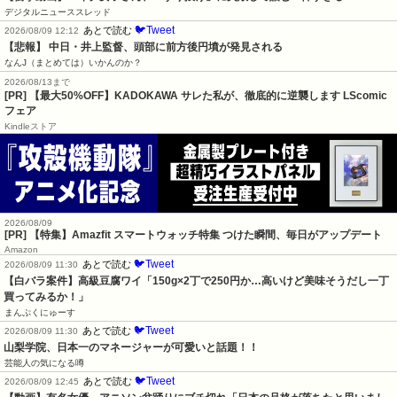
デジタルニューススレッド
🐦Tweet
あとで読む
2026/08/09 12:12
【悲報】 中日・井上監督、頭部に前方後円墳が発見される
なんJ（まとめては）いかんのか？
2026/08/13まで
[PR] 【最大50%OFF】KADOKAWA サレた私が、徹底的に逆襲します LScomic
フェア
Kindleストア
2026/08/09
[PR] 【特集】Amazfit スマートウォッチ特集 つけた瞬間、毎日がアップデート
Amazon
🐦Tweet
あとで読む
2026/08/09 11:30
【白バラ案件】高級豆腐ワイ「150g×2丁で250円か…高いけど美味そうだし一丁
買ってみるか！」
まんぷくにゅーす
🐦Tweet
あとで読む
2026/08/09 11:30
山梨学院、日本一のマネージャーが可愛いと話題！！
芸能人の気になる噂
🐦Tweet
あとで読む
2026/08/09 12:45