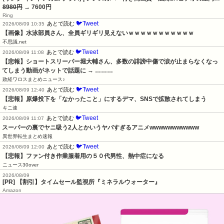
8980円
→ 7600円
Ring
🐦Tweet
あとで読む
2026/08/09 10:35
【画像】水泳部員さん、全員ギリギリ見えないｗｗｗｗｗｗｗｗｗｗｗ
不思議.net
🐦Tweet
あとで読む
2026/08/09 11:08
【悲報】ショートスリーパー堀大輔さん、多数の誹謗中傷で涙が止まらなくなっ
てしまう動画がネットで話題に → ………
政経ワロスまとめニュース♪
🐦Tweet
あとで読む
2026/08/09 12:40
【悲報】原爆投下を「なかったこと」にするデマ、SNSで拡散されてしまう
キニ速
🐦Tweet
あとで読む
2026/08/09 11:07
スーパーの裏でヤニ吸う2人とかいうヤバすぎるアニメwwwwwwwwwww
異世界転生まとめ速報
🐦Tweet
あとで読む
2026/08/09 12:00
【悲報】ファン付き作業服着用の５０代男性、熱中症になる
ニュース30over
2026/08/09
[PR] 【割引】タイムセール監視所『ミネラルウォーター』
Amazon