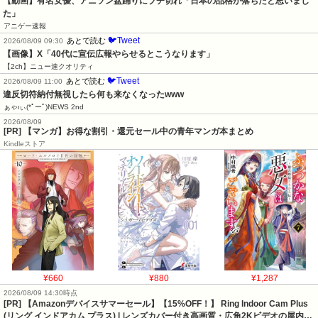
【動画】有名女優、アニソン盆踊りにブチ切れ「日本の品格が落ちたと思いまし
た」
アニゲー速報
🐦Tweet
あとで読む
2026/08/09 09:30
【画像】X「40代に宣伝広報やらせるとこうなります」
【2ch】ニュー速クオリティ
🐦Tweet
あとで読む
2026/08/09 11:00
違反切符納付無視したら何も来なくなったwww
ぁゃιぃ(*ﾟーﾟ)NEWS 2nd
2026/08/09
[PR] 【マンガ】お得な割引・還元セール中の青年マンガ本まとめ
Kindleストア
¥660
¥880
¥1,287
2026/08/09 14:30時点
[PR] 【Amazonデバイスサマーセール】【15%OFF！】 Ring Indoor Cam Plus
(リング インドアカム プラス) | レンズカバー付き高画質・広角2Kビデオの屋内…