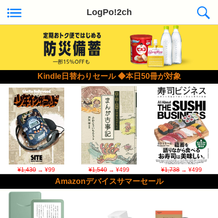
LogPo!2ch
Kindle日替わりセール ◆本日50冊が対象
¥1,430
→ ¥99
¥1,540
→ ¥499
¥1,738
→ ¥499
Amazonデバイスサマーセール