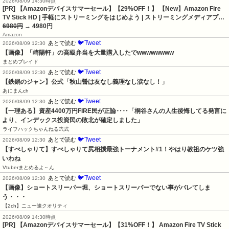
2026/08/09 14:30時点
[PR] 【Amazonデバイスサマーセール】【29%OFF！】 【New】Amazon Fire
TV Stick HD | 手軽にストリーミングをはじめよう | ストリーミングメディアプ…
6980円
→ 4980円
Amazon
🐦Tweet
あとで読む
2026/08/09 12:30
【画像】「崎陽軒」の高級弁当を大量購入したでwwwwwwww
まとめブレイド
🐦Tweet
あとで読む
2026/08/09 12:30
【鉄鍋のジャン】公式「秋山醤は友なし義理なし涙なし！」
あにまんch
🐦Tweet
あとで読む
2026/08/09 12:30
【一理ある】資産4400万円FIRE民が正論‥‥「桐谷さんの人生後悔してる発言に
より、インデックス投資民の敗北が確定しました」
ライフハックちゃんねる弐式
🐦Tweet
あとで読む
2026/08/09 12:30
【すぺしゃりて】すぺしゃりて尻相撲最強トーナメント#1！やはり教祖のケツ強
いわね
Vtuberまとめるよ～ん
🐦Tweet
あとで読む
2026/08/09 12:30
【画像】ショートスリーパー堀、ショートスリーパーでない事がバレてしま
う・・・
【2ch】ニュー速クオリティ
2026/08/09 14:30時点
[PR] 【Amazonデバイスサマーセール】【31%OFF！】 Amazon Fire TV Stick