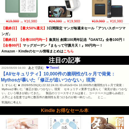
¥19,980
→ ¥16,980
¥24,980
→ ¥19,980
¥19,980
→ ¥16,980
【最終日】【最大50%還元】
3日間限定 マンガ毎週末セール「アツいスポーツマ
ンガ」
【最終日】【全巻100円均一】
集英社 創業100周年記念『GANTZ』全巻100円！
【全巻99円】
マッグガーデン『まもって守護月天！』99円均一！
Amazon・Kindleのセール情報まとめは
こちら
注目の記事
🐦Tweet
あとで読む
2026/06/09 04:00
【AI/セキュリティ】10,000件の脆弱性が1ヶ月で発覚：
Mythosが暴いた「修正が追いつかない」現実
1: すらいむ ★ 2026/05/26(火) 22:32:24.01 ID:xXUxS+On 10,000件の脆弱性が1ヶ月で発覚：
Mythosが暴いた「修正が追いつかない」現実 セキュリティ業界では長らく「発見が追いつかな
い」という嘆きが続いてきた。 製品のリリースサイクルは速く、コードベースは膨らみ続け、
人手による監査では年に数百件の脆弱性を見つけるのが精一杯だった。 とこ…
常識的に考えた
Kindle お得なセール本