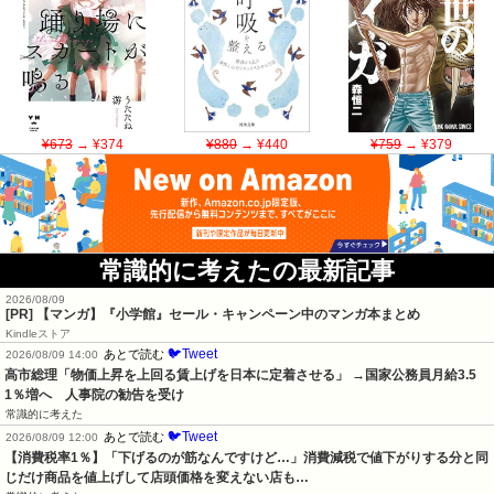
¥673
→ ¥374
¥880
→ ¥440
¥759
→ ¥379
常識的に考えたの最新記事
2026/08/09
[PR] 【マンガ】『小学館』セール・キャンペーン中のマンガ本まとめ
Kindleストア
🐦Tweet
あとで読む
2026/08/09 14:00
高市総理「物価上昇を上回る賃上げを日本に定着させる」 →国家公務員月給3.5
1％増へ    人事院の勧告を受け
常識的に考えた
🐦Tweet
あとで読む
2026/08/09 12:00
【消費税率1％】「下げるのが筋なんですけど…」消費減税で値下がりする分と同
じだけ商品を値上げして店頭価格を変えない店も…