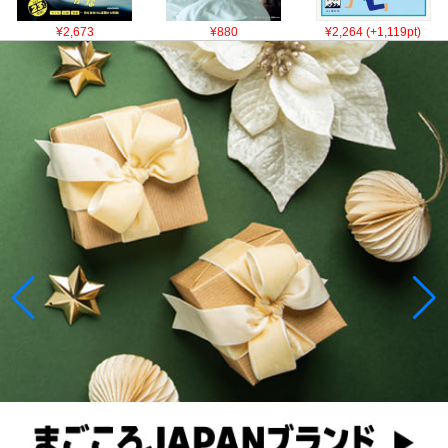
¥2,673
¥880
¥2,264 (+1,119pt)