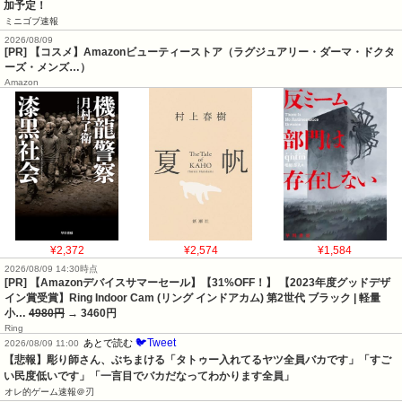
加予定！
ミニゴブ速報
2026/08/09
[PR] 【コスメ】Amazonビューティーストア（ラグジュアリー・ダーマ・ドクタ
ーズ・メンズ…）
Amazon
¥2,372
¥2,574
¥1,584
2026/08/09 14:30時点
[PR] 【Amazonデバイスサマーセール】【31%OFF！】 【2023年度グッドデザ
イン賞受賞】Ring Indoor Cam (リング インドアカム) 第2世代 ブラック | 軽量
小…
4980円
→ 3460円
Ring
🐦Tweet
あとで読む
2026/08/09 11:00
【悲報】彫り師さん、ぶちまける「タトゥー入れてるヤツ全員バカです」「すご
い民度低いです」「一言目でバカだなってわかります全員」
オレ的ゲーム速報＠刃