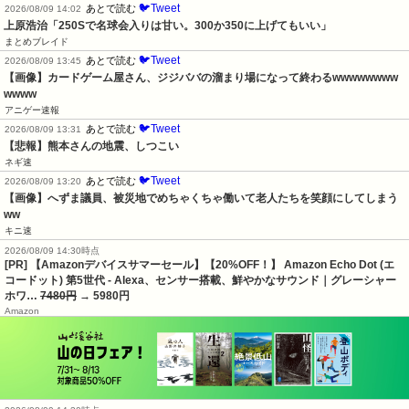
🐦Tweet
あとで読む
2026/08/09 14:02
上原浩治「250Sで名球会入りは甘い。300か350に上げてもいい」
まとめブレイド
🐦Tweet
あとで読む
2026/08/09 13:45
【画像】カードゲーム屋さん、ジジババの溜まり場になって終わるwwwwwwww
wwww
アニゲー速報
🐦Tweet
あとで読む
2026/08/09 13:31
【悲報】熊本さんの地震、しつこい
ネギ速
🐦Tweet
あとで読む
2026/08/09 13:20
【画像】へずま議員、被災地でめちゃくちゃ働いて老人たちを笑顔にしてしまう
ww
キニ速
2026/08/09 14:30時点
[PR] 【Amazonデバイスサマーセール】【20%OFF！】 Amazon Echo Dot (エ
コードット) 第5世代 - Alexa、センサー搭載、鮮やかなサウンド｜グレーシャー
ホワ…
7480円
→ 5980円
Amazon