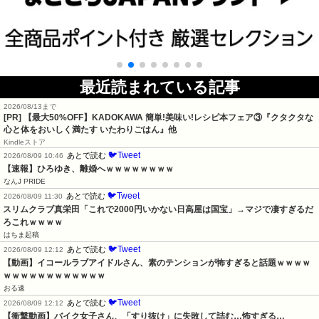
最近読まれている記事
2026/08/13まで
[PR] 【最大50%OFF】KADOKAWA 簡単!美味い!レシピ本フェア③『クタクタな
心と体をおいしく満たす いたわりごはん』他
Kindleストア
🐦Tweet
あとで読む
2026/08/09 10:46
【速報】ひろゆき、離婚へｗｗｗｗｗｗｗｗ
なんJ PRIDE
🐦Tweet
あとで読む
2026/08/09 11:30
スリムクラブ真栄田「これで2000円いかない日高屋は国宝」→マジで凄すぎるだ
ろこれｗｗｗｗ
はちま起稿
🐦Tweet
あとで読む
2026/08/09 12:12
【動画】イコールラブアイドルさん、素のテンションが怖すぎると話題ｗｗｗｗ
ｗｗｗｗｗｗｗｗｗｗｗｗ
おる速
🐦Tweet
あとで読む
2026/08/09 12:12
【衝撃動画】バイク女子さん、「すり抜け」に失敗して詰む…怖すぎる…