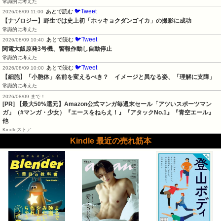
常識的に考えた
🐦Tweet
あとで読む
2026/08/09 11:00
【ナゾロジー】野生では史上初「ホッキョクダンゴイカ」の撮影に成功
常識的に考えた
🐦Tweet
あとで読む
2026/08/09 10:40
関電大飯原発3号機、警報作動し自動停止
常識的に考えた
🐦Tweet
あとで読む
2026/08/09 10:00
【細胞】「小胞体」名前を変えるべき？　イメージと異なる姿、「理解に支障」
常識的に考えた
2026/08/09 まで！
[PR]
【最大50%還元】Amazon公式マンガ毎週末セール「アツいスポーツマン
ガ」（#マンガ・少女）『エースをねらえ！』『アタックNo.1』『青空エール』
他
Kindleストア
Kindle 最近の売れ筋本